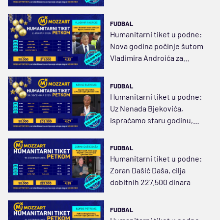
160.500 dinara
FUDBAL
Humanitarni tiket u podne:
Nova godina počinje šutom
Vladimira Androića za
dobitnih 211.000 dinara
FUDBAL
Humanitarni tiket u podne:
Uz Nenada Bjekovića,
ispraćamo staru godinu,
čekajući dobitnih 203.500
dinara
FUDBAL
Humanitarni tiket u podne:
Zoran Dašić Daša, cilja
dobitnih 227.500 dinara
FUDBAL