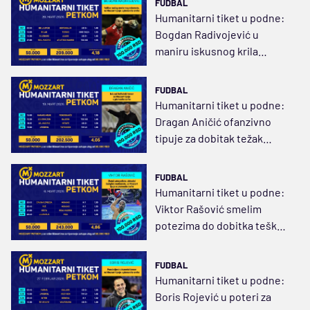
FUDBAL
Humanitarni tiket u podne:
Bogdan Radivojević u
maniru iskusnog krila
plasira tipove za dobitak
težak 209.000 dinara
FUDBAL
Humanitarni tiket u podne:
Dragan Aničić ofanzivno
tipuje za dobitak težak
202.500 dinara
FUDBAL
Humanitarni tiket u podne:
Viktor Rašović smelim
potezima do dobitka teškog
243.000 dinara
FUDBAL
Humanitarni tiket u podne:
Boris Rojević u poteri za