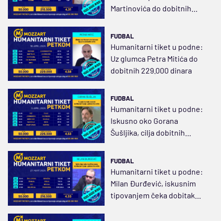
Martinovića do dobitnih
215.500 dinara
FUDBAL
Humanitarni tiket u podne:
Uz glumca Petra Mitića do
dobitnih 229.000 dinara
FUDBAL
Humanitarni tiket u podne:
Iskusno oko Gorana
Šušljika, cilja dobitnih
226.500 dinara
FUDBAL
Humanitarni tiket u podne:
Milan Đurđević, iskusnim
tipovanjem čeka dobitak
težak 216.500 dinara