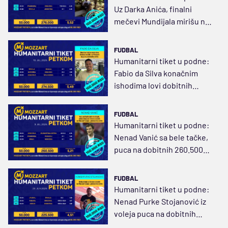
Uz Darka Anića, finalni
mečevi Mundijala mirišu na
dobitnih 276.000 dinara
FUDBAL
Humanitarni tiket u podne:
Fabio da Silva konačnim
ishodima lovi dobitnih
274.500 dinara
FUDBAL
Humanitarni tiket u podne:
Nenad Vanić sa bele tačke,
puca na dobitnih 260.500
dinara
FUDBAL
Humanitarni tiket u podne:
Nenad Purke Stojanović iz
voleja puca na dobitnih
225.500 dinara