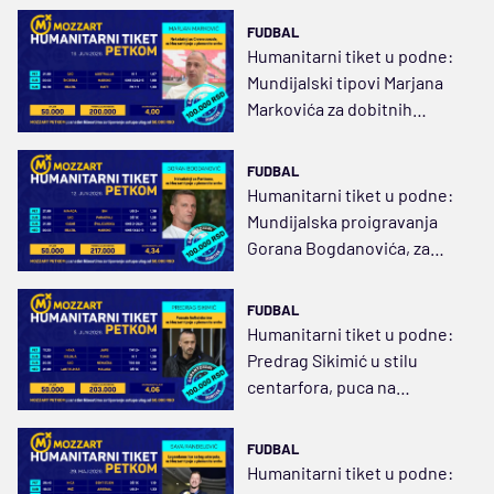
FUDBAL
Humanitarni tiket u podne:
Mundijalski tipovi Marjana
Markovića za dobitnih
200.000 dinara
FUDBAL
Humanitarni tiket u podne:
Mundijalska proigravanja
Gorana Bogdanovića, za
dobitnih 217.000 dinara
FUDBAL
Humanitarni tiket u podne:
Predrag Sikimić u stilu
centarfora, puca na
dobitnih 203.000 dinara
FUDBAL
Humanitarni tiket u podne: