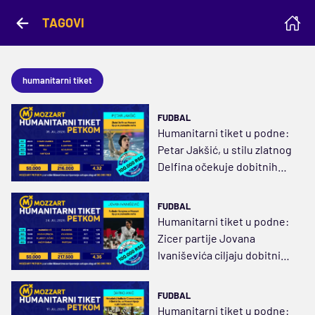
TAGOVI
humanitarni tiket
FUDBAL
Humanitarni tiket u podne:
Petar Jakšić, u stilu zlatnog
Delfina očekuje dobitnih
216.000 dinara
FUDBAL
Humanitarni tiket u podne:
Zicer partije Jovana
Ivaniševića ciljaju dobitnih
217.500 dinara
FUDBAL
Humanitarni tiket u podne: