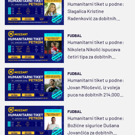
Humanitarni tiket u podne:
Slagalica Kristine
Radenković za dobitnih
213.500 dinara
FUDBAL
Humanitarni tiket u podne:
Nikoleta Nikolić ispucava
četiri tipa za dobitnih
217.000 dinara
FUDBAL
Humanitarni tiket u podne:
Jovan Milošević, iz voleja
puca na dobitnih 214.000
dinara
FUDBAL
Humanitarni tiket u podne:
Božićne sigurice Dušana
Jovančića za dobitnih