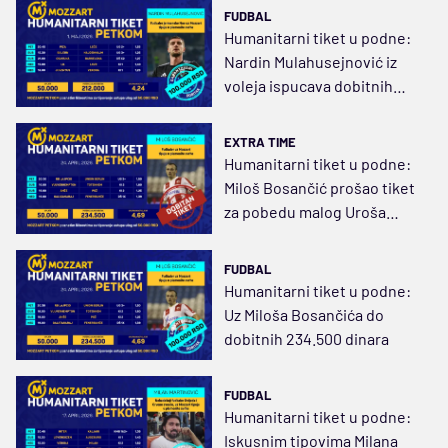
FUDBAL
Humanitarni tiket u podne:
Nardin Mulahusejnović iz
voleja ispucava dobitnih
212.000 dinara
EXTRA TIME
Humanitarni tiket u podne:
Miloš Bosančić prošao tiket
za pobedu malog Uroša
Gajića!
FUDBAL
Humanitarni tiket u podne:
Uz Miloša Bosančića do
dobitnih 234.500 dinara
FUDBAL
Humanitarni tiket u podne:
Iskusnim tipovima Milana