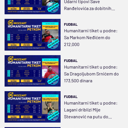
Udarni tipovi Save
Ranđelovića za dobitnih
207.500 dinara
FUDBAL
Humanitarni tiket u podne:
Sa Markom Neđićem do
212.000
FUDBAL
Humanitarni tiket u podne:
Sa Dragoljubom Srnićem do
173.500 dinara
FUDBAL
Humanitarni tiket u podne:
Lagani driblizi Mije
Stevanović na putu do
dobitnih 203.000 dinara