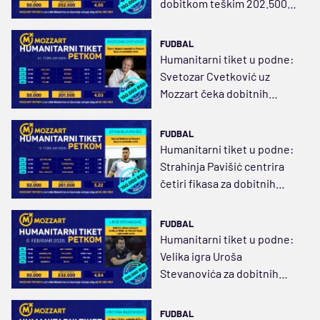
dobitkom teškim 202.500
dinara
FUDBAL
Humanitarni tiket u podne:
Svetozar Cvetković uz
Mozzart čeka dobitnih
201.500 dinara
FUDBAL
Humanitarni tiket u podne:
Strahinja Pavišić centrira
četiri fikasa za dobitnih
261.000 dinara
FUDBAL
Humanitarni tiket u podne:
Velika igra Uroša
Stevanovića za dobitnih
232.000 dinara
FUDBAL