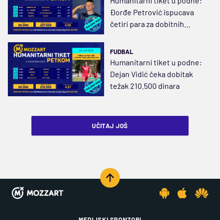
Humanitarni tiket u podne:
Đorđe Petrović ispucava
četiri para za dobitnih
227.500 dinara
FUDBAL
Humanitarni tiket u podne:
Dejan Vidić čeka dobitak
težak 210.500 dinara
UČITAJ JOŠ
MEDIJSKI SPONZORI