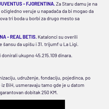
JUVENTUS - FJORENTINA.
Za Staru damu je na
ć
očigledno veruje u napadača da bi mogao da
va tri boda u borbi za drugo mesto sa
A - REAL BETIS.
Katalonci su overili
šansu da upišu i 31. trijumf u La Ligi.
 donirali ukupno 45.215.109 dinara.
izaciju, udruženje, fondaciju, pojedinca, po
e iz BiH, usmeravaju tamo gde je u datom
agarantovan dobitak 250 KM.