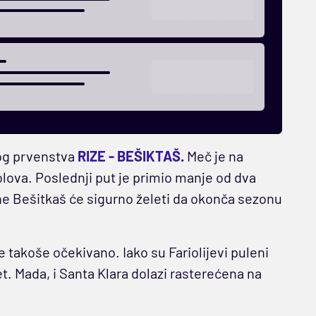
kog prvenstva
RIZE - BEŠIKTAŠ
.
Meč je na
lova. Poslednji put je primio manje od dva
ne Bešitkaš će sigurno želeti da okonča sezonu
je takoše očekivano. Iako su Fariolijevi puleni
. Mada, i Santa Klara dolazi rasterećena na