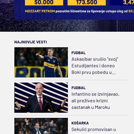
NAJNOVIJE VESTI
FUDBAL
Askasibar srušio "svoj"
Estudijantes i doneo
Boki prvu pobedu u
Klausuri
FUDBAL
Infantino se izvinjavao,
ali preživeo krizni
sastanak u Maroku
KOŠARKA
Sekulić promovisan u