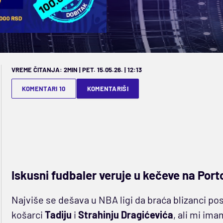
VREME ČITANJA: 2MIN | PET. 15.05.26. | 12:13
KOMENTARI 10
KOMENTARIŠI
Iskusni fudbaler veruje u kečeve na Port
Najviše se dešava u NBA ligi da braća blizanci pos
košarci
Tadiju
i
Strahinju Dragićevića
, ali mi ima