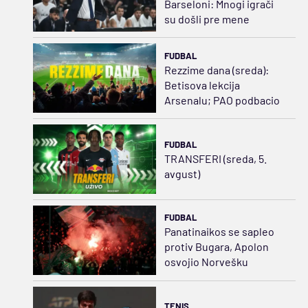
Barseloni: Mnogi igrači
su došli pre mene
FUDBAL
Rezzime dana (sreda):
Betisova lekcija
Arsenalu; PAO podbacio
FUDBAL
TRANSFERI (sreda, 5.
avgust)
FUDBAL
Panatinaikos se sapleo
protiv Bugara, Apolon
osvojio Norvešku
TENIS