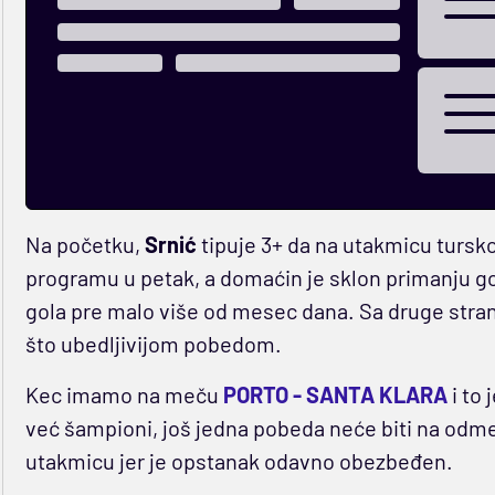
Na početku,
Srnić
tipuje 3+ da na utakmicu turs
programu u petak, a domaćin je sklon primanju go
gola pre malo više od mesec dana. Sa druge stra
što ubedljivijom pobedom.
Kec imamo na meču
PORTO - SANTA KLARA
i to 
već šampioni, još jedna pobeda neće biti na odmet
utakmicu jer je opstanak odavno obezbeđen.