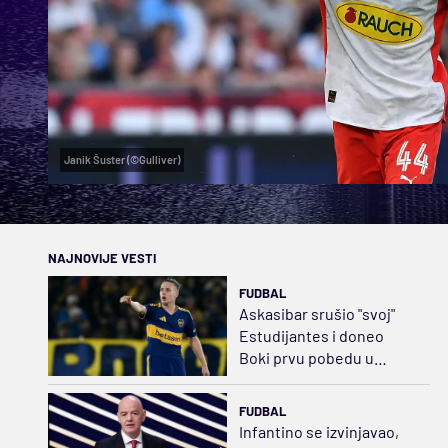
Janik Šuster (©Gulliver)
NAJNOVIJE VESTI
FUDBAL
Askasibar srušio "svoj"
Estudijantes i doneo
Boki prvu pobedu u
Klausuri
FUDBAL
Infantino se izvinjavao,