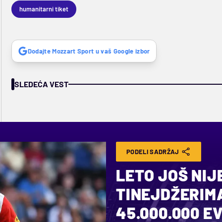
humanitarni tiket
Dodajte Mozzart Sport u vaš Google izbor
SLEDEĆA VEST
PODELI SADRŽAJ
LETO JOŠ NIJ
TINEJDŽERIM
45.000.000 E