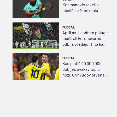
Kecmanović završio
učešće u Montrealu
FUDBAL
April mu je odneo poluge
moći, ali Ferencvaroš
odbija predaju i hita ka
sudaru sa Salahom
FUDBAL
Kad platiš 40.000.000,
dobiješ ovakav top u
nozi: Grinvudov prvenac,
zategao praćku za sve
pare