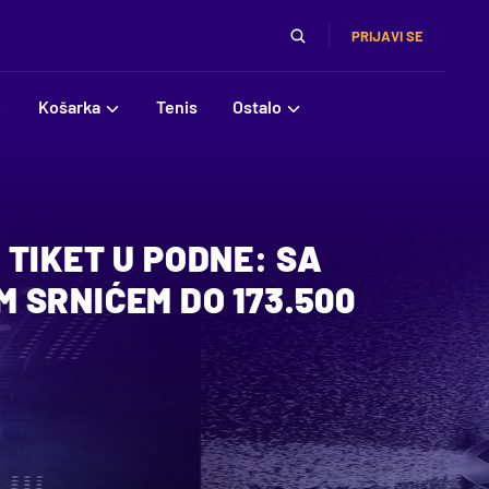
PRIJAVI SE
Košarka
Tenis
Ostalo
TIKET U PODNE: SA
 SRNIĆEM DO 173.500