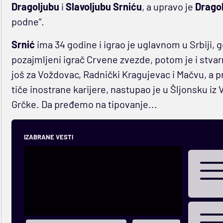
Dragoljubu
i
Slavoljubu Srniću
, a upravo je
Drago
podne“.
Srnić
ima 34 godine i igrao je uglavnom u Srbiji, 
pozajmljeni igrač Crvene zvezde, potom je i stvar
još za Voždovac, Radnički Kragujevac i Mačvu, a p
tiče inostrane karijere, nastupao je u Šljonsku iz V
Grčke. Da pređemo na tipovanje...
IZABRANE VESTI