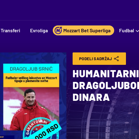
Transferi
Evroliga
Mozzart Bet Superliga
Fudbal
PODELI SADRŽAJ
HUMANITARNI 
DRAGOLJUBOM
DINARA