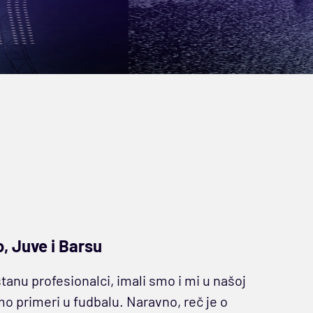
o, Juve i Barsu
tanu profesionalci, imali smo i mi u našoj
mo primeri u fudbalu. Naravno, reč je o