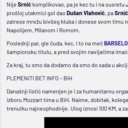
Nije
Srnić
komplikovao, pa je kec tu i na susretu
prošloj utakmici gol dao
Dušan Vlahović
, pa
Srni
zatrese mrežu bivšeg kluba i donese svom timu no
Napolijem, Milanom i Romom.
Poslednji par, gle čuda, kec. I to na meč
BARSELON
šampionsku titulu, a pred svojim navijačima imaće 
Za kraj, tu smo da dodamo da smo do sada u akciji
PLEMENITI BET INFO – BIH
Današnji listić namenjen je i za humanitarnu organ
izboru Mozzart tima u BiH. Naime, dobitak, koleg
trenutku najneophodnije. Ulog iznosi 100 KM, a z