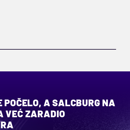
E POČELO, A SALCBURG NA
A VEĆ ZARADIO
VRA