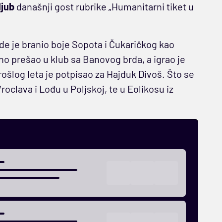
ljub
današnji gost rubrike „Humanitarni tiket u
gde je branio boje Sopota i Čukaričkog kao
no prešao u klub sa Banovog brda, a igrao je
rošlog leta je potpisao za Hajduk Divoš. Što se
roclava i Lođu u Poljskoj, te u Eolikosu iz