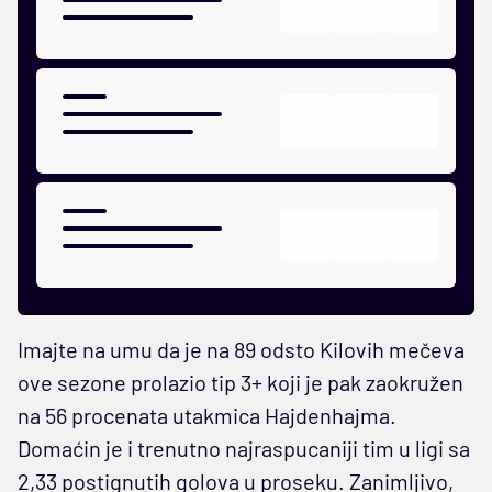
Imajte na umu da je na 89 odsto Kilovih mečeva
ove sezone prolazio tip 3+ koji je pak zaokružen
na 56 procenata utakmica Hajdenhajma.
Domaćin je i trenutno najraspucaniji tim u ligi sa
2,33 postignutih golova u proseku. Zanimljivo,