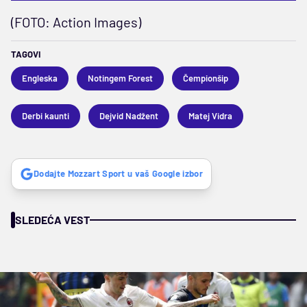
(FOTO: Action Images)
TAGOVI
Engleska
Notingem Forest
Čempionšip
Derbi kaunti
Dejvid Nadžent
Matej Vidra
Dodajte Mozzart Sport u vaš Google izbor
SLEDEĆA VEST