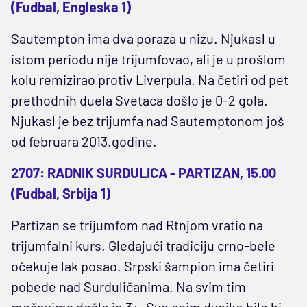
(Fudbal, Engleska 1)
Sautempton ima dva poraza u nizu. Njukasl u
istom periodu nije trijumfovao, ali je u prošlom
kolu remizirao protiv Liverpula. Na četiri od pet
prethodnih duela Svetaca došlo je 0-2 gola.
Njukasl je bez trijumfa nad Sautemptonom još
od februara 2013.godine.
2707: RADNIK SURDULICA - PARTIZAN, 15.00
(Fudbal, Srbija 1)
Partizan se trijumfom nad Rtnjom vratio na
trijumfalni kurs. Gledajući tradiciju crno-bele
očekuje lak posao. Srpski šampion ima četiri
pobede nad Surduličanima. Na svim tim
mečevima došlo je 3+. Sve osim dvojke bilo bi