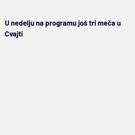
U nedelju na programu još tri meča u
Cvajti