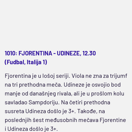
1010: FJORENTINA - UDINEZE, 12.30
(Fudbal, Italija 1)
Fjorentina je u lošoj seriji. Viola ne zna za trijumf
na tri prethodna meča. Udineze je osvojio bod
manje od današnjeg rivala, ali je u prošlom kolu
savladao Sampdoriju. Na četiri prethodna
susreta Udineza došlo je 3+. Takođe, na
poslednjih šest međusobnih mečava Fjorentine
i Udineza došlo je 3+.