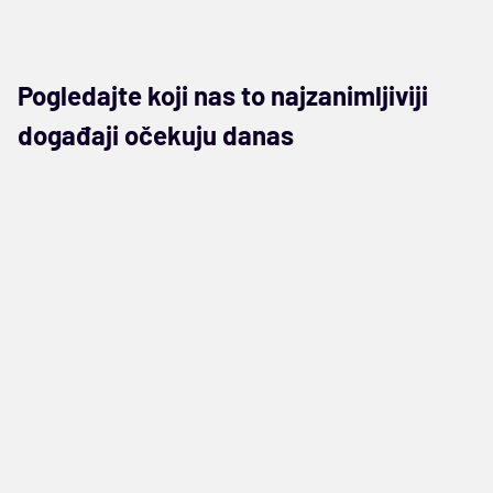
Pogledajte koji nas to najzanimljiviji
događaji očekuju danas