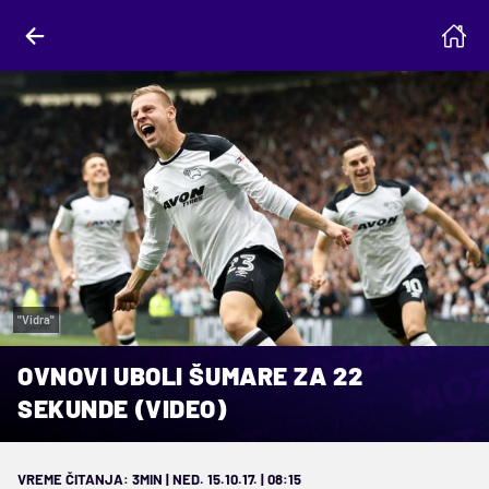
"Vidra"
OVNOVI UBOLI ŠUMARE ZA 22
SEKUNDE (VIDEO)
VREME ČITANJA: 3MIN | NED. 15.10.17. | 08:15