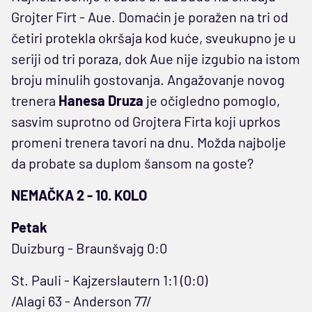
Grojter Firt - Aue. Domaćin je poražen na tri od
četiri protekla okršaja kod kuće, sveukupno je u
seriji od tri poraza, dok Aue nije izgubio na istom
broju minulih gostovanja. Angažovanje novog
trenera
Hanesa Druza
je očigledno pomoglo,
sasvim suprotno od Grojtera Firta koji uprkos
promeni trenera tavori na dnu. Možda najbolje
da probate sa duplom šansom na goste?
NEMAČKA 2 - 10. KOLO
Petak
Duizburg - Braunšvajg 0:0
St. Pauli - Kajzerslautern 1:1 (0:0)
/Alagi 63 - Anderson 77/