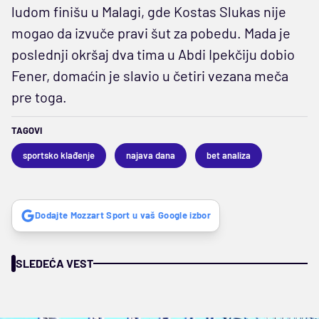
ludom finišu u Malagi, gde Kostas Slukas nije
mogao da izvuče pravi šut za pobedu. Mada je
poslednji okršaj dva tima u Abdi Ipekčiju dobio
Fener, domaćin je slavio u četiri vezana meča
pre toga.
TAGOVI
sportsko klađenje
najava dana
bet analiza
Dodajte Mozzart Sport u vaš Google izbor
SLEDEĆA VEST