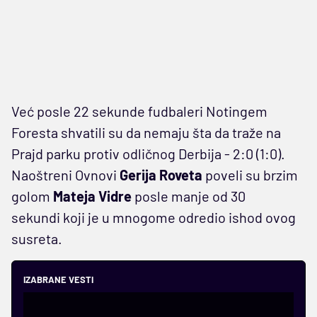
Već posle 22 sekunde fudbaleri Notingem
Foresta shvatili su da nemaju šta da traže na
Prajd parku protiv odličnog Derbija - 2:0 (1:0).
Naoštreni Ovnovi
Gerija Roveta
poveli su brzim
golom
Mateja Vidre
posle manje od 30
sekundi koji je u mnogome odredio ishod ovog
susreta.
IZABRANE VESTI