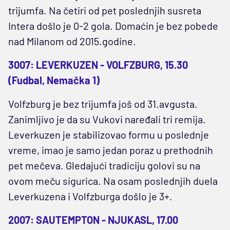
trijumfa. Na četiri od pet poslednjih susreta
Intera došlo je 0-2 gola. Domaćin je bez pobede
nad Milanom od 2015.godine.
3007: LEVERKUZEN - VOLFZBURG, 15.30
(Fudbal, Nemačka 1)
Volfzburg je bez trijumfa još od 31.avgusta.
Zanimljivo je da su Vukovi naređali tri remija.
Leverkuzen je stabilizovao formu u poslednje
vreme, imao je samo jedan poraz u prethodnih
pet mečeva. Gledajući tradiciju golovi su na
ovom meču sigurica. Na osam poslednjih duela
Leverkuzena i Volfzburga došlo je 3+.
2007: SAUTEMPTON - NJUKASL, 17.00