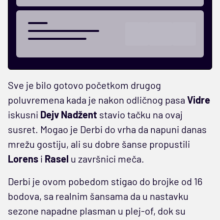
Sve je bilo gotovo početkom drugog
poluvremena kada je nakon odličnog pasa
Vidre
iskusni
Dejv Nadžent
stavio tačku na ovaj
susret. Mogao je Derbi do vrha da napuni danas
mrežu gostiju, ali su dobre šanse propustili
Lorens
i
Rasel
u završnici meča.
Derbi je ovom pobedom stigao do brojke od 16
bodova, sa realnim šansama da u nastavku
sezone napadne plasman u plej-of, dok su