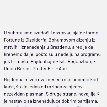
U subotu smo svedočili nastavku sjajne forme
Fortune iz Dizeldorfa, Bohumovom dizanju iz
mrtvih i iznenađenja u Drezdenu, a red je da
krenemo dalje, pošto su u nedelju na programu
još tri meča: Hajdenhajm - Kil, Regenzburg -
Union Berlin i Grojter Firt - Aue.
Hajdenhajm već dva meseca nije pobedio kod
kuće, što je jedan od razloga za njegov
nezavidan plasman. S druge strane, novajlija Kil
je nastavio sa iznenađujuće dobrim partijama,