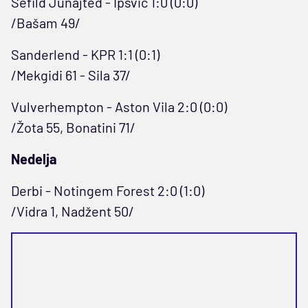
Šefild Junajted - Ipsvič 1:0 (0:0)
/Bašam 49/
Sanderlend - KPR 1:1 (0:1)
/Mekgidi 61 - Sila 37/
Vulverhempton - Aston Vila 2:0 (0:0)
/Žota 55, Bonatini 71/
Nedelja
Derbi - Notingem Forest 2:0 (1:0)
/Vidra 1, Nadžent 50/