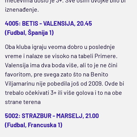
iznenađenje.
4005: BETIS - VALENSIJA, 20.45
(Fudbal, Španija 1)
Oba kluba igraju veoma dobro u poslednje
vreme i nalaze se visoko na tabeli Primere.
Valensija ima dva boda više, ali to je ne čini
favoritom, pre svega zato što na Benito
Viljamarinu nije pobedila još od 2009. Ovde bi
trebalo očekivati 3+ ili više golova i to na obe
strane terena
5002: STRAZBUR - MARSELJ, 21.00
(Fudbal, Francuska 1)