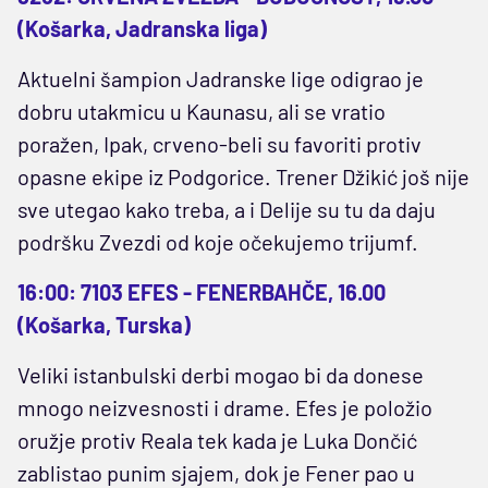
(Košarka, Jadranska liga)
Aktuelni šampion Jadranske lige odigrao je
dobru utakmicu u Kaunasu, ali se vratio
poražen, Ipak, crveno-beli su favoriti protiv
opasne ekipe iz Podgorice. Trener Džikić još nije
sve utegao kako treba, a i Delije su tu da daju
podršku Zvezdi od koje očekujemo trijumf.
16:00: 7103 EFES - FENERBAHČE, 16.00
(Košarka, Turska)
Veliki istanbulski derbi mogao bi da donese
mnogo neizvesnosti i drame. Efes je položio
oružje protiv Reala tek kada je Luka Dončić
zablistao punim sjajem, dok je Fener pao u