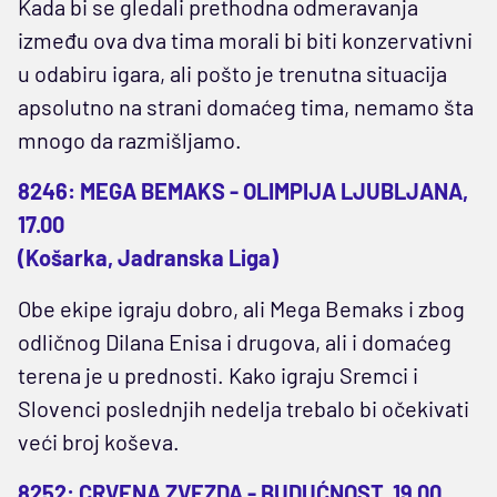
Kada bi se gledali prethodna odmeravanja
između ova dva tima morali bi biti konzervativni
u odabiru igara, ali pošto je trenutna situacija
apsolutno na strani domaćeg tima, nemamo šta
mnogo da razmišljamo.
8246: MEGA BEMAKS - OLIMPIJA LJUBLJANA,
17.00
(Košarka, Jadranska Liga)
Obe ekipe igraju dobro, ali Mega Bemaks i zbog
odličnog Dilana Enisa i drugova, ali i domaćeg
terena je u prednosti. Kako igraju Sremci i
Slovenci poslednjih nedelja trebalo bi očekivati
veći broj koševa.
8252: CRVENA ZVEZDA - BUDUĆNOST, 19.00