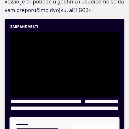
vezao je tri pobede u gostima i usudićemo se da
vam preporučimo dvojku, ali i GG3+.
IZABRANE VESTI