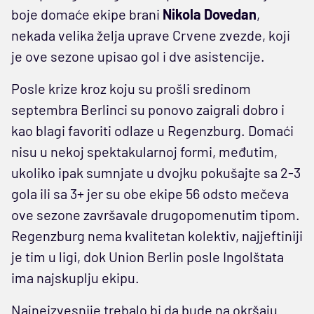
boje domaće ekipe brani
Nikola Dovedan
,
nekada velika želja uprave Crvene zvezde, koji
je ove sezone upisao gol i dve asistencije.
Posle krize kroz koju su prošli sredinom
septembra Berlinci su ponovo zaigrali dobro i
kao blagi favoriti odlaze u Regenzburg. Domaći
nisu u nekoj spektakularnoj formi, međutim,
ukoliko ipak sumnjate u dvojku pokušajte sa 2-3
gola ili sa 3+ jer su obe ekipe 56 odsto mečeva
ove sezone završavale drugopomenutim tipom.
Regenzburg nema kvalitetan kolektiv, najjeftiniji
je tim u ligi, dok Union Berlin posle Ingolštata
ima najskuplju ekipu.
Najneizvesnije trebalo bi da bude na okršaju