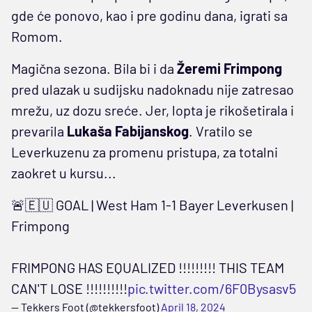
gde će ponovo, kao i pre godinu dana, igrati sa
Romom.
Magična sezona. Bila bi i da
Žeremi Frimpong
pred ulazak u sudijsku nadoknadu nije zatresao
mrežu, uz dozu sreće. Jer, lopta je rikošetirala i
prevarila
Lukaša Fabijanskog
. Vratilo se
Leverkuzenu za promenu pristupa, za totalni
zaokret u kursu...
🚨🇪🇺 GOAL | West Ham 1-1 Bayer Leverkusen |
Frimpong
FRIMPONG HAS EQUALIZED !!!!!!!!! THIS TEAM
CAN'T LOSE !!!!!!!!!!
pic.twitter.com/6F0Bysasv5
— Tekkers Foot (@tekkersfoot)
April 18, 2024