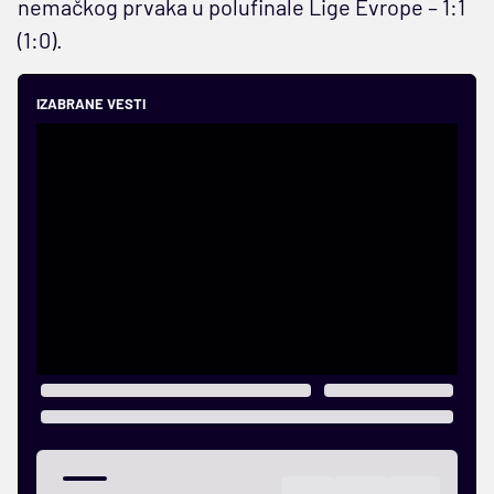
nemačkog prvaka u polufinale Lige Evrope – 1:1
(1:0).
IZABRANE VESTI