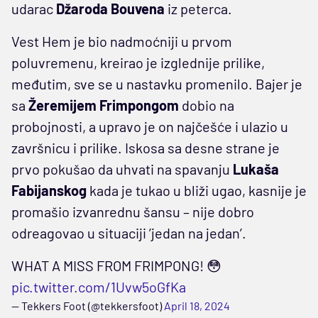
udarac
Džaroda Bouvena
iz peterca.
Vest Hem je bio nadmoćniji u prvom
poluvremenu, kreirao je izglednije prilike,
međutim, sve se u nastavku promenilo. Bajer je
sa
Žeremijem Frimpongom
dobio na
probojnosti, a upravo je on najčešće i ulazio u
završnicu i prilike. Iskosa sa desne strane je
prvo pokušao da uhvati na spavanju
Lukaša
Fabijanskog
kada je tukao u bliži ugao, kasnije je
promašio izvanrednu šansu – nije dobro
odreagovao u situaciji ’jedan na jedan’.
WHAT A MISS FROM FRIMPONG! 😳
pic.twitter.com/1Uvw5oGfKa
— Tekkers Foot (@tekkersfoot)
April 18, 2024