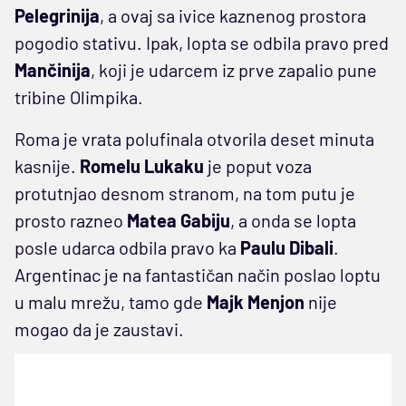
Pelegrinija
, a ovaj sa ivice kaznenog prostora
pogodio stativu. Ipak, lopta se odbila pravo pred
Mančinija
, koji je udarcem iz prve zapalio pune
tribine Olimpika.
Roma je vrata polufinala otvorila deset minuta
kasnije.
Romelu Lukaku
je poput voza
protutnjao desnom stranom, na tom putu je
prosto razneo
Matea Gabiju
, a onda se lopta
posle udarca odbila pravo ka
Paulu Dibali
.
Argentinac je na fantastičan način poslao loptu
u malu mrežu, tamo gde
Majk Menjon
nije
mogao da je zaustavi.