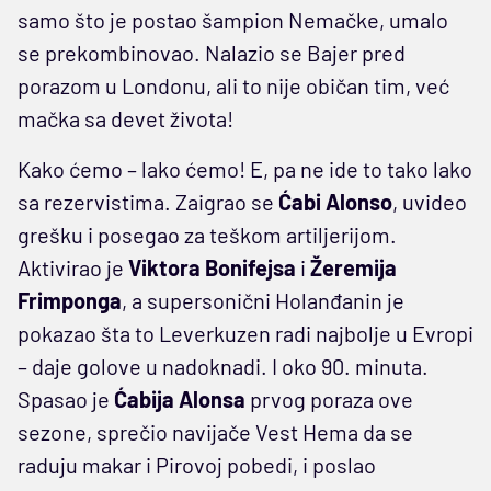
samo što je postao šampion Nemačke, umalo
se prekombinovao. Nalazio se Bajer pred
porazom u Londonu, ali to nije običan tim, već
mačka sa devet života!
Kako ćemo – lako ćemo! E, pa ne ide to tako lako
sa rezervistima. Zaigrao se
Ćabi Alonso
, uvideo
grešku i posegao za teškom artiljerijom.
Aktivirao je
Viktora Bonifejsa
i
Žeremija
Frimponga
, a supersonični Holanđanin je
pokazao šta to Leverkuzen radi najbolje u Evropi
– daje golove u nadoknadi. I oko 90. minuta.
Spasao je
Ćabija Alonsa
prvog poraza ove
sezone, sprečio navijače Vest Hema da se
raduju makar i Pirovoj pobedi, i poslao