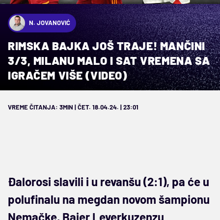
N. JOVANOVIĆ
RIMSKA BAJKA JOŠ TRAJE! MANČINI
3/3, MILANU MALO I SAT VREMENA SA
IGRAČEM VIŠE (VIDEO)
VREME ČITANJA: 3MIN | ČET. 18.04.24. | 23:01
Đalorosi slavili i u revanšu (2:1), pa će u
polufinalu na megdan novom šampionu
Nemačke, Bajer Leverkuzenzu