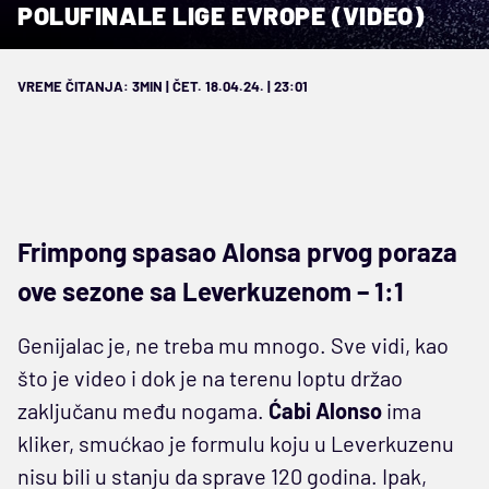
POLUFINALE LIGE EVROPE (VIDEO)
VREME ČITANJA: 3MIN | ČET. 18.04.24. | 23:01
Frimpong spasao Alonsa prvog poraza
ove sezone sa Leverkuzenom – 1:1
Genijalac je, ne treba mu mnogo. Sve vidi, kao
što je video i dok je na terenu loptu držao
zaključanu među nogama.
Ćabi Alonso
ima
kliker, smućkao je formulu koju u Leverkuzenu
nisu bili u stanju da sprave 120 godina. Ipak,