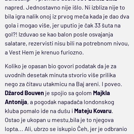
napred. Jednostavno nije išlo. Ni izbliza nije to
bila igra nalik onoj iz prvog meča kada je dao dva
gola i mogao više, jer uputio je čak 33 šuta na
gol?! Izduvao se kao balon posle osvajanja
salatare, rezervisti nisu bili na potrebnom nivou,
a Vest Hem je krenuo furiozno.
Koliko je opasan bio govori podatak da je za
uvodnih desetak minuta stvorio više prilika
nego za čitavu utakmicu na Baj areni. I poveo.
Džarod Bouven
je spojio sa golom
Majkla
Antonija
, a pogodak napadača londonskog
kluba pomalo ide na dušu i
Mateju Kovaru
.
Ostao je ukopan u mestu,bila je to njegova
lopta... Ali, ubrzo se iskupio Čeh, jer je odbranio