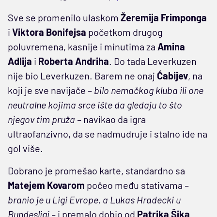
Sve se promenilo ulaskom
Žeremija Frimponga
i
Viktora Bonifejsa
početkom drugog
poluvremena, kasnije i minutima za
Amina
Adlija
i
Roberta Andriha
. Do tada Leverkuzen
nije bio Leverkuzen. Barem ne onaj
Ćabijev
, na
koji je sve navijače
– bilo nemačkog kluba ili one
neutralne kojima srce ište da gledaju to što
njegov tim pruža –
navikao da igra
ultraofanzivno, da se nadmudruje i stalno ide na
gol više.
Dobrano je promešao karte, standardno sa
Matejem Kovarom
počeo među stativama
–
branio je u Ligi Evrope, a Lukas Hradecki u
Bundesligi –
i premalo dobio od
Patrika Šika