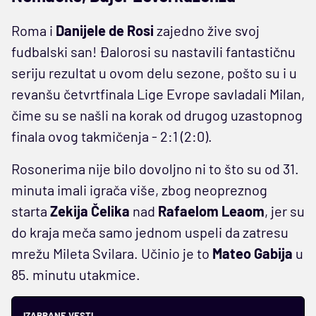
Roma i
Danijele
de
Rosi
zajedno žive svoj
fudbalski san! Đalorosi su nastavili fantastičnu
seriju rezultat u ovom delu sezone, pošto su i u
revanšu četvrtfinala Lige Evrope savladali Milan,
čime su se našli na korak od drugog uzastopnog
finala ovog takmičenja - 2:1 (2:0).
Rosonerima nije bilo dovoljno ni to što su od 31.
minuta imali igrača više, zbog neopreznog
starta
Zekija Čelika
nad
Rafaelom Leaom
, jer su
do kraja meča samo jednom uspeli da zatresu
mrežu Mileta Svilara. Učinio je to
Mateo Gabija
u
85. minutu utakmice.
IZABRANE VESTI