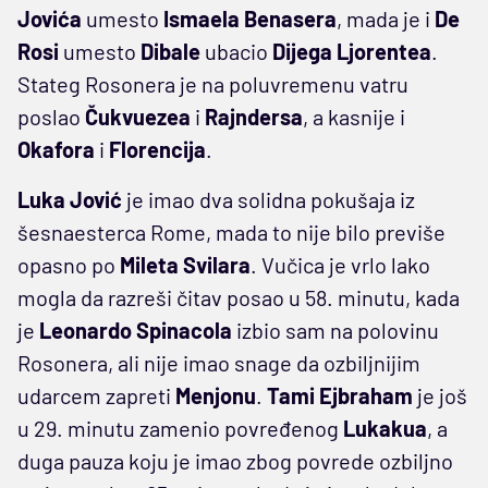
Jovića
umesto
Ismaela Benasera
, mada je i
De
Rosi
umesto
Dibale
ubacio
Dijega Ljorentea
.
Stateg Rosonera je na poluvremenu vatru
poslao
Čukvuezea
i
Rajndersa
, a kasnije i
Okafora
i
Florencija
.
Luka Jović
je imao dva solidna pokušaja iz
šesnaesterca Rome, mada to nije bilo previše
opasno po
Mileta Svilara
. Vučica je vrlo lako
mogla da razreši čitav posao u 58. minutu, kada
je
Leonardo Spinacola
izbio sam na polovinu
Rosonera, ali nije imao snage da ozbiljnijim
udarcem zapreti
Menjonu
.
Tami Ejbraham
je još
u 29. minutu zamenio povređenog
Lukakua
, a
duga pauza koju je imao zbog povrede ozbiljno