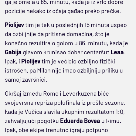
ga je omela u 65. minutu, kada je iz vrlo dobre
pozicije nekako iz očaja gađao preko prečke.
Piolijev
tim je tek u poslednjih 15 minuta uspeo
da ozbiljnije da pritisne domaćina, što je
konačno rezultiralo golom u 86. minutu, kada je
Gabija
glavom krunisao dobar centaršut
Leaa
.
Ipak, i
Piolijev
tim je već bio ozbiljno fizički
istrošen, pa Milan nije imao ozbiljniju priliku u
samoj završnici.
Okršaj između Rome i Leverkuzena biće
svojevrsna repriza polufinala iz prošle sezone,
kada je Vučica slavila ukupnim rezultatom 1:0,
zahvaljujući pogotku
Eduarda Bovea
u Rimu.
Ipak, obe ekipe trenutno igraju potpuno