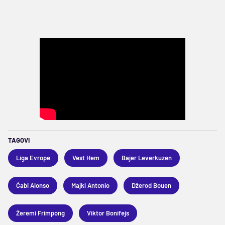
TAGOVI
Liga Evrope
Vest Hem
Bajer Leverkuzen
Ćabi Alonso
Majkl Antonio
Džerod Bouen
Žeremi Frimpong
Viktor Bonifejs