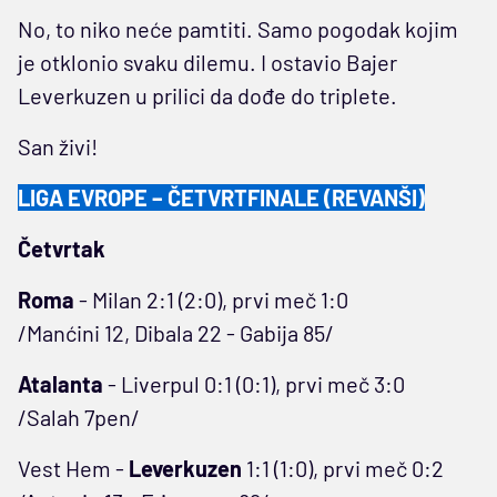
No, to niko neće pamtiti. Samo pogodak kojim
je otklonio svaku dilemu. I ostavio Bajer
Leverkuzen u prilici da dođe do triplete.
San živi!
LIGA EVROPE – ČETVRTFINALE (REVANŠI)
Četvrtak
Roma
- Milan 2:1 (2:0), prvi meč 1:0
/Manćini 12, Dibala 22 - Gabija 85/
Atalanta
- Liverpul 0:1 (0:1), prvi meč 3:0
/Salah 7pen/
Vest Hem -
Leverkuzen
1:1 (1:0), prvi meč 0:2