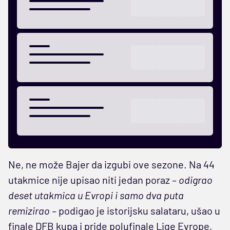
Ne, ne može Bajer da izgubi ove sezone. Na 44
utakmice nije upisao niti jedan poraz
– odigrao
deset utakmica u Evropi i samo dva puta
remizirao –
podigao je istorijsku salataru, ušao u
finale DFB kupa i pride polufinale Lige Evrope,