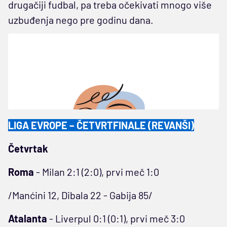
drugačiji fudbal, pa treba očekivati mnogo više
uzbuđenja nego pre godinu dana.
LIGA EVROPE – ČETVRTFINALE (REVANŠI)
Četvrtak
Roma
- Milan 2:1 (2:0), prvi meč 1:0
/Manćini 12, Dibala 22 - Gabija 85/
Atalanta
- Liverpul 0:1 (0:1), prvi meč 3:0