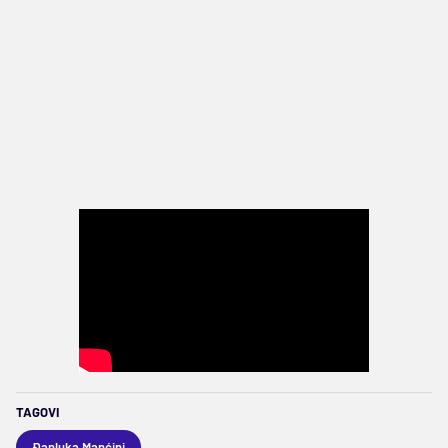
TAGOVI
Đanluka Manćini