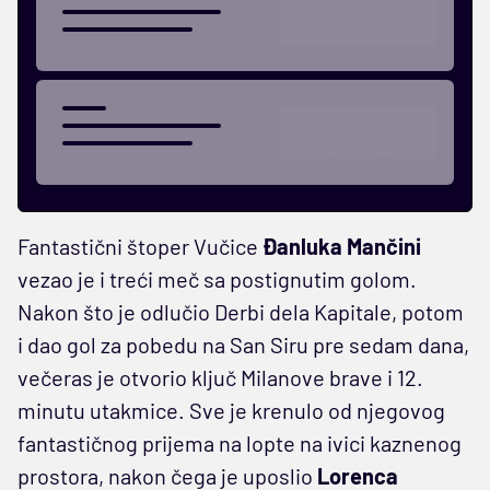
Fantastični štoper Vučice
Đanluka Mančini
vezao je i treći meč sa postignutim golom.
Nakon što je odlučio Derbi dela Kapitale, potom
i dao gol za pobedu na San Siru pre sedam dana,
večeras je otvorio ključ Milanove brave i 12.
minutu utakmice. Sve je krenulo od njegovog
fantastičnog prijema na lopte na ivici kaznenog
prostora, nakon čega je uposlio
Lorenca