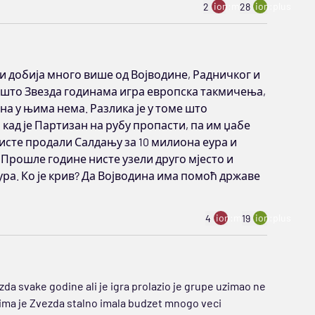
ion:minus
ion:plus
2
28
и добија много више од Војводине, Радничког и
е што Звезда годинама игра европска такмичења,
на у њима нема. Разлика је у томе што
ад је Партизан на рубу пропасти, па им џабе
исте продали Салдању за 10 милиона еура и
 Прошле године нисте узели друго мјесто и
ура. Ко је крив? Да Војводина има помоћ државе
ion:minus
ion:plus
4
19
zda svake godine ali je igra prolazio je grupe uzimao ne
ima je Zvezda stalno imala budzet mnogo veci