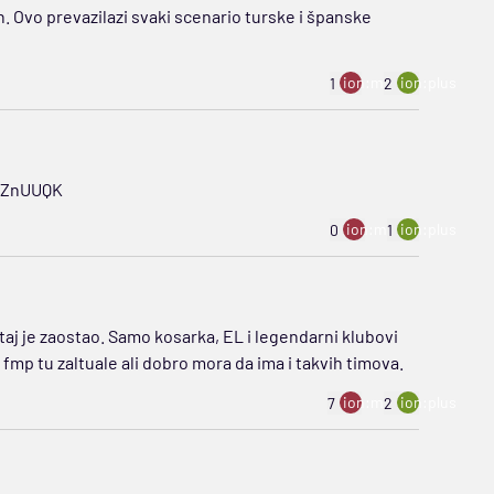
 Ovo prevazilazi svaki scenario turske i španske
ion:minus
ion:plus
1
2
WIZnUUQK
ion:minus
ion:plus
0
1
 taj je zaostao. Samo kosarka, EL i legendarni klubovi
fmp tu zaltuale ali dobro mora da ima i takvih timova.
ion:minus
ion:plus
7
2