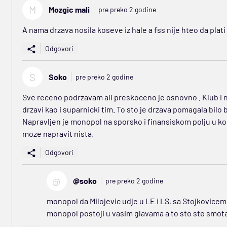
M
Mozgic mali
pre preko 2 godine
A nama drzava nosila koseve iz hale a fss nije hteo da plat
Odgovori
S
Soko
pre preko 2 godine
Sve receno podrzavam ali preskoceno je osnovno . Klub i no
drzavi kao i suparnicki tim. To sto je drzava pomagala bilo
Napravljen je monopol na sporsko i finansiskom polju u ko
moze napravit nista.
Odgovori
@
@soko
pre preko 2 godine
monopol da Milojevic udje u LE i LS, sa Stojkovice
monopol postoji u vasim glavama a to sto ste smota