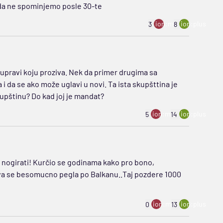
a da ne spominjemo posle 30-te
ion:minus
ion:plus
3
8
j upravi koju proziva. Nek da primer drugima sa
i da se ako može uglavi u novi. Ta ista skupšttina je
kupštinu? Do kad joj je mandat?
ion:minus
ion:plus
5
14
ba nogirati! Kurčio se godinama kako pro bono,
anova se besomucno pegla po Balkanu..Taj pozdere 1000
ion:minus
ion:plus
0
13