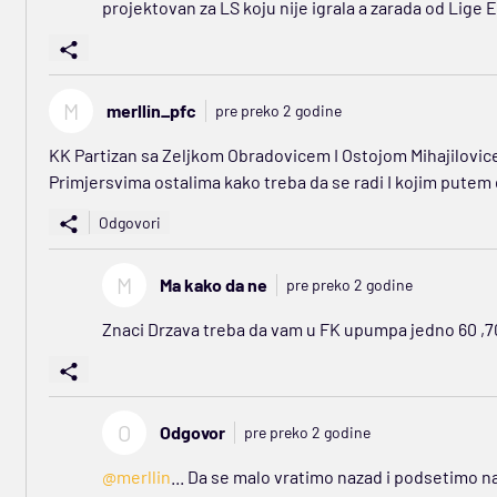
projektovan za LS koju nije igrala a zarada od Lige 
M
merllin_pfc
pre preko 2 godine
KK Partizan sa Zeljkom Obradovicem I Ostojom Mihajilovicem
Primjersvima ostalima kako treba da se radi I kojim putem 
Odgovori
M
Ma kako da ne
pre preko 2 godine
Znaci Drzava treba da vam u FK upumpa jedno 60 ,70 m
O
Odgovor
pre preko 2 godine
@merllin
... Da se malo vratimo nazad i podsetimo na