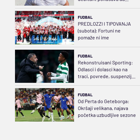
iskoristi poreklo
predsednika Fenera
FUDBAL
PREDLOZZI I TIPOVANJA
(subota): Fortuni ne
pomaže ni ime
FUDBAL
Rekonstruisani Sporting:
Odlasci i dolasci kao na
traci, povrede, suspenzije,
Suarezova nedisciplina...
FUDBAL
Od Perta do Geteborga:
Okršaji velikana, najava
početka uzbudljive sezone