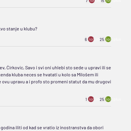
ion:minus
ion:plus
7
15
kvo stanje u klubu?
ion:minus
ion:plus
6
25
ev, Ćirkovic, Savo i svi oni uhlebi sto sede u upravi ili se
enda kluba neces se hvatati u kolo sa Milošem ili
 ovu upravu a i profo sto promeni statut da mu drugovi
ion:minus
ion:plus
1
25
odina iliti od kad se vratio iz inostranstva da obori