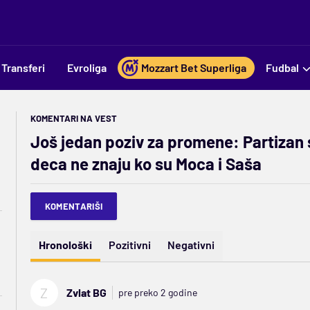
Transferi
Evroliga
Mozzart Bet Superliga
Fudbal
KOMENTARI NA VEST
Još jedan poziv za promene: Partizan 
deca ne znaju ko su Moca i Saša
KOMENTARIŠI
Hronološki
Pozitivni
Negativni
Z
Zvlat BG
pre preko 2 godine