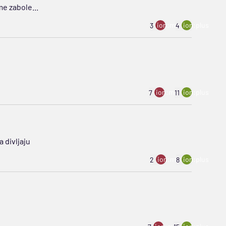
me zabole...
ion:minus
ion:plus
3
4
ion:minus
ion:plus
7
11
 divljaju
ion:minus
ion:plus
2
8