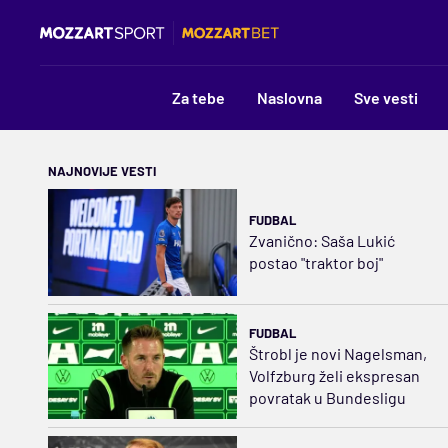
Za tebe
Naslovna
Sve vesti
NAJNOVIJE VESTI
FUDBAL
Zvanično: Saša Lukić
postao "traktor boj"
FUDBAL
Štrobl je novi Nagelsman,
Volfzburg želi ekspresan
povratak u Bundesligu