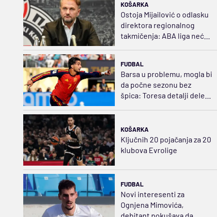
KOŠARKA
Ostoja Mijailović o odlasku
direktora regionalnog
takmičenja: ABA liga neće
biti ugrožena
FUDBAL
Barsa u problemu, mogla bi
da počne sezonu bez
špica: Toresa detalji dele
od Pariza
KOŠARKA
Ključnih 20 pojačanja za 20
klubova Evrolige
FUDBAL
Novi interesenti za
Ognjena Mimovića,
debitant pokušava da