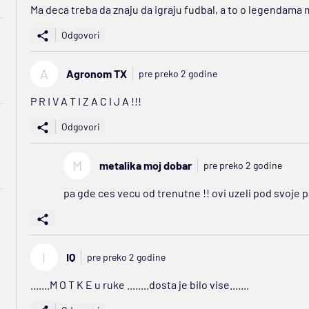
Ma deca treba da znaju da igraju fudbal, a to o legendama 
Odgovori
A
Agronom TX
pre preko 2 godine
P R I V A T I Z A C I J A !!!
Odgovori
M
metalika moj dobar
pre preko 2 godine
pa gde ces vecu od trenutne !! ovi uzeli pod svoje pa
I
IQ
pre preko 2 godine
.......M O T K E u ruke ........dosta je bilo vise.......