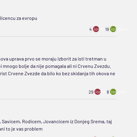
i licencu za evropu
ion:minus
ion:plus
4
19
va uprava prvo se moraju izborit za isti tretman u
 bi mnogo bolje da nije pomagala ali ni Crvenu Zvezdu.
rist Crvene Zvezde da bilo ko bez skidanja tih okova ne
ion:minus
ion:plus
29
8
m, Savicem, Rodicem, Jovancicem iz Donjeg Srema, taj
ni to je vas problem