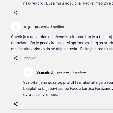
neki rekord . Dusa mu u nosu bila i kad je imao 25 
D
d.g.
pre preko 2 godine
Čovek je u uo. Jedan od učesnika cirkusa. I on je u toj isto
ostavkom. On je pacov koji se prvi sprema za zbeg sa broda 
molila rukovodstvo da ne daje ostavku. Pa ko je birao tu s
Odgovori
S
Ssjjsjdnd
pre preko 2 godine
Sve pitanja za guzatog profu! I sa fakulteta ga tre
besplatno iz ljubavi radi za Paću a kartica Partiz
evra za sat vremena!