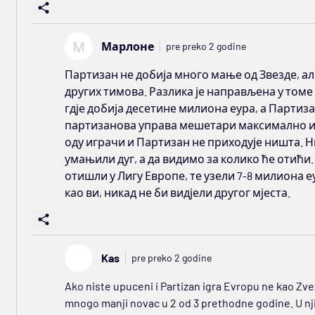
М
Марлоне
pre preko 2 godine
Партизан не добија много мање од Звезде, ал
других тимова. Разлика је направљена у том
гдје добија десетине милиона еура, а Партиза
партизанова управа мешетари максимално и к
оду играчи и Партизан не приходује ништа. Н
умањили дуг, а да видимо за колико ће отићи.
отишли у Лигу Европе, те узели 7-8 милиона е
као ви, никад не би видјели другог мјеста.
Kas
pre preko 2 godine
Ako niste upuceni i Partizan igra Evropu ne kao Zve
mnogo manji novac u 2 od 3 prethodne godine. U nj