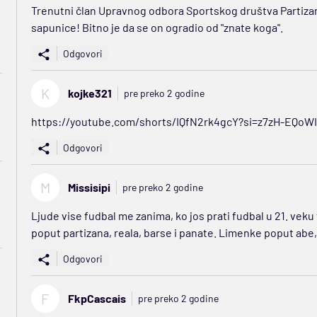
Trenutni član Upravnog odbora Sportskog društva Partizan.
sapunice! Bitno je da se on ogradio od "znate koga".
Odgovori
K
kojke321
pre preko 2 godine
https://youtube.com/shorts/IQfN2rk4gcY?si=z7zH-EQo
Odgovori
M
Missisipi
pre preko 2 godine
Ljude vise fudbal me zanima, ko jos prati fudbal u 21. veku
poput partizana, reala, barse i panate. Limenke poput abe, 
Odgovori
F
FkpCascais
pre preko 2 godine