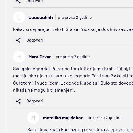
Odgovori
U
Uuuuuuhhh
pre preko 2 godine
kakav srceparajuci tekst. Sta se Prica ko je Jos kriv za ova
Odgovori
M
Mare Drvar
pre preko 2 godine
Sve gola legenda? Pa zar po tom kriterijumu Kralj, Duljaj, Ili
motaju oko nje nisu isto tako legende Partizana? Ako si leg
Ćuretom ili Vučelićem. Legende kluba su i Dulo sto dovede
nikada ne mogu biti smenjeni.
Odgovori
M
metalika moj dobar
pre preko 2 godine
Sasu deca znaju kao laznog rekordera ,slepovo se 5 g