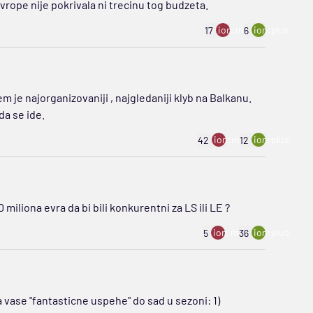
Evrope nije pokrivala ni trecinu tog budzeta.
ion:minus
ion:plus
17
6
 je najorganizovaniji , najgledaniji klyb na Balkanu.
da se ide.
ion:minus
ion:plus
42
12
iliona evra da bi bili konkurentni za LS ili LE ?
ion:minus
ion:plus
5
36
 vase "fantasticne uspehe" do sad u sezoni: 1)