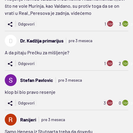
što ne vole Murinja, kao Valdano, su protiv toga da se on
vrati u Real..Peresova je zadnja, videćemo
ion:minus
ion:p
Odgovori
1
3
D
Dr. Kadžija primarijus
pre 3 meseca
A da pitaju Prečku za mišljenje?
ion:minus
ion:p
Odgovori
1
2
Stefan Pavlovic
pre 3 meseca
klop bi bio pravo resenje
ion:minus
ion:p
Odgovori
3
0
Ranijeri
pre 3 meseca
Samo Henesa iz Stutgarta treba da dovedu