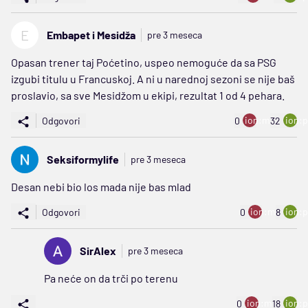
E
Embapet i Mesidža
pre 3 meseca
Opasan trener taj Poćetino, uspeo nemoguće da sa PSG
izgubi titulu u Francuskoj. A ni u narednoj sezoni se nije baš
proslavio, sa sve Mesidžom u ekipi, rezultat 1 od 4 pehara.
ion:minus
ion:p
Odgovori
0
32
Seksiformylife
pre 3 meseca
Desan nebi bio los mada nije bas mlad
ion:minus
ion:p
Odgovori
0
8
SirAlex
pre 3 meseca
Pa neće on da trči po terenu
ion:minus
ion:p
0
18