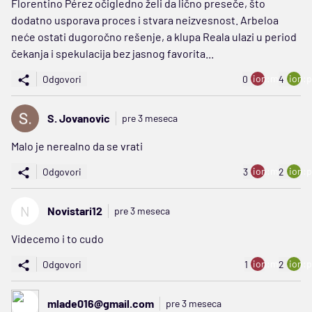
Florentino Pérez očigledno želi da lično preseče, što
dodatno usporava proces i stvara neizvesnost. Arbeloa
neće ostati dugoročno rešenje, a klupa Reala ulazi u period
čekanja i spekulacija bez jasnog favorita...
ion:minus
ion:p
Odgovori
0
4
S. Jovanovic
pre 3 meseca
Malo je nerealno da se vrati
ion:minus
ion:p
Odgovori
3
2
N
Novistari12
pre 3 meseca
Videcemo i to cudo
ion:minus
ion:p
Odgovori
1
2
mlade016@gmail.com
pre 3 meseca