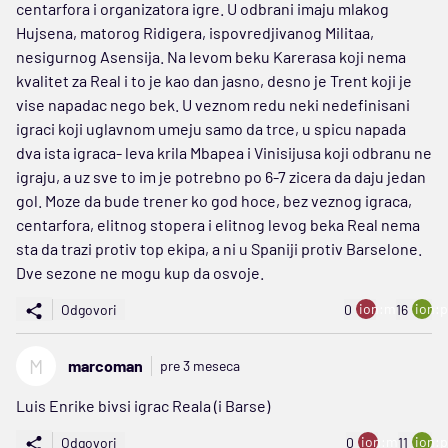
centarfora i organizatora igre. U odbrani imaju mlakog
Hujsena, matorog Ridigera, ispovredjivanog Militaa,
nesigurnog Asensija. Na levom beku Karerasa koji nema
kvalitet za Real i to je kao dan jasno, desno je Trent koji je
vise napadac nego bek. U veznom redu neki nedefinisani
igraci koji uglavnom umeju samo da trce, u spicu napada
dva ista igraca- leva krila Mbapea i Vinisijusa koji odbranu ne
igraju, a uz sve to im je potrebno po 6-7 zicera da daju jedan
gol. Moze da bude trener ko god hoce, bez veznog igraca,
centarfora, elitnog stopera i elitnog levog beka Real nema
sta da trazi protiv top ekipa, a ni u Spaniji protiv Barselone.
Dve sezone ne mogu kup da osvoje.
ion:minus
ion:p
Odgovori
0
16
M
marcoman
pre 3 meseca
Luis Enrike bivsi igrac Reala (i Barse)
ion:minus
ion:p
Odgovori
0
11