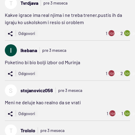
T
Tvrdjava
pre 3 meseca
Kakve igrace ima real njima i ne treba trener,pustis ih da
igraju ko uskolskom i resio si oroblem
ion:minus
ion:p
Odgovori
1
2
Ikebana
pre 3 meseca
Poketino bi bio bolji izbor od Murinja
ion:minus
ion:p
Odgovori
1
2
S
stojanovicz056
pre 3 meseca
Meni ne deluje kao realno da se vrati
ion:minus
ion:p
Odgovori
1
1
T
Trololo
pre 3 meseca