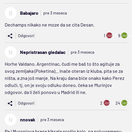
B
Babajaro
pre 3 meseca
Dechamps nikako ne moze da se cita Desan.
ion:minus
ion:p
Odgovori
1
9
N
Nepristrasan gledalac
pre 3 meseca
Horhe Valdano, Argentinac, čudi me baš to što agituje za
svog zemljaka (Poketina)... Inače oteran iz kluba, pita se za
ništa, a zna još manje. Na kraju dana biće onako kako Perez
odluči, tj. on je svoju odluku doneo, čeka se Murinjov
odgovor, da li želi ponovo u Madrid ili ne.
ion:minus
ion:p
Odgovori
2
24
N
nnovak
pre 3 meseca
Pa i Muronjova braga kiksala prošlo kolo..na poluvremenu