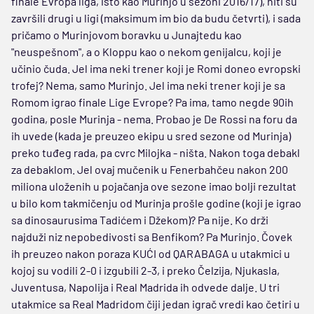
finale Evropa liga, isto kao Murinjo u sezoni 2016/17), niti su
završili drugi u ligi (maksimum im bio da budu četvrti), i sada
pričamo o Murinjovom boravku u Junajtedu kao
"neuspešnom", a o Kloppu kao o nekom genijalcu, koji je
učinio čuda. Jel ima neki trener koji je Romi doneo evropski
trofej? Nema, samo Murinjo. Jel ima neki trener koji je sa
Romom igrao finale Lige Evrope? Pa ima, tamo negde 90ih
godina, posle Murinja - nema. Probao je De Rossi na foru da
ih uvede (kada je preuzeo ekipu u sred sezone od Murinja)
preko tuđeg rada, pa cvrc Milojka - ništa. Nakon toga debakl
za debaklom. Jel ovaj mučenik u Fenerbahčeu nakon 200
miliona uloženih u pojačanja ove sezone imao bolji rezultat
u bilo kom takmičenju od Murinja prošle godine (koji je igrao
sa dinosaurusima Tadićem i Džekom)? Pa nije. Ko drži
najduži niz nepobedivosti sa Benfikom? Pa Murinjo. Čovek
ih preuzeo nakon poraza KUĆI od QARABAGA u utakmici u
kojoj su vodili 2-0 i izgubili 2-3, i preko Čelzija, Njukasla,
Juventusa, Napolija i Real Madrida ih odvede dalje. U tri
utakmice sa Real Madridom čiji jedan igrač vredi kao četiri u