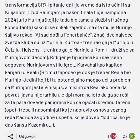
transformacija CR7 i pitanje da li je vreme da isto učini i sa
Kilijanom. Džud Belingem je nakon finala Lige Šampiona
2024 jurio Murinja (koji je tada bio tamo u službi stručnog
konsultanta) kako bi se slikali zajedno, na šta mu je Murinjo
šaljivo rekao, "Aj sad dođi u Fenerbahče". Znači dve najveće
zvezde kluba su uz Murinja. Kurtoa - trenirao ga je Murinjo u
Čelziju, Hujsens - trenirao ga je Murinjo u Romi (+ druži se sa
Murinjovom decom), Ridiger je tip igrača koji savršeno
odgovara Murinjovom stilu igre... Karvahal kao kapiten
karijeru u Realu (B timu) započeo je dok je trener Reala bio
Murinjo. Jedini koji bi tu potencijalno mogao ući u problem
sa Murinjom jeste Vinisijus, a mislim da Real ako hoće da
povrati jasnu hijerarhiju u ekipi mora na leto da ga se reši i
za te pare dovede par igrača koji će ojačati sredinu terena
(opet, treba li napominjati ko je napravio osnovu veznog
reda Madrida za godine uspeha, ko je doveo Modrića, ko je
dao šansu Kazemiru...).
ion:minus
ion:p
Odgovori
1
27