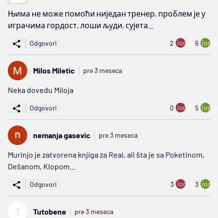
Њима не може помоћи ниједан тренер, проблем је у
играчима гордост, лоши људи, сујета...
ion:minus
ion:p
Odgovori
2
6
Milos Miletic
pre 3 meseca
Neka dovedu Miloja
ion:minus
ion:p
Odgovori
0
5
nemanja gasevic
pre 3 meseca
Murinjo je zatvorena knjiga za Real, ali šta je sa Poketinom,
Dešanom, Klopom…
ion:minus
ion:p
Odgovori
3
3
T
Tutobene
pre 3 meseca