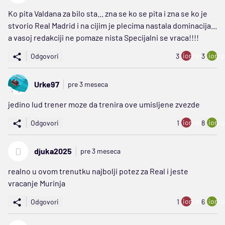
Ko pita Valdana za bilo sta... zna se ko se pita i zna se ko je
stvorio Real Madrid i na cijim je plecima nastala dominacija...
a vasoj redakciji ne pomaze nista Specijalni se vraca!!!!
ion:minus
ion:p
Odgovori
3
3
Urke97
pre 3 meseca
jedino lud trener moze da trenira ove umisljene zvezde
ion:minus
ion:p
Odgovori
1
8
D
djuka2025
pre 3 meseca
realno u ovom trenutku najbolji potez za Real i jeste
vracanje Murinja
ion:minus
ion:p
Odgovori
1
6