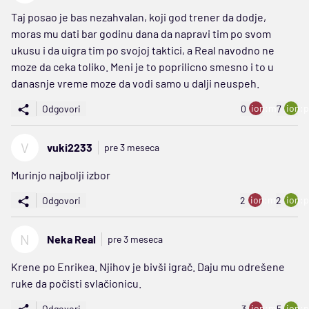
Taj posao je bas nezahvalan, koji god trener da dodje,
moras mu dati bar godinu dana da napravi tim po svom
ukusu i da uigra tim po svojoj taktici, a Real navodno ne
moze da ceka toliko. Meni je to poprilicno smesno i to u
danasnje vreme moze da vodi samo u dalji neuspeh.
ion:minus
ion:p
Odgovori
0
7
V
vuki2233
pre 3 meseca
Murinjo najbolji izbor
ion:minus
ion:p
Odgovori
2
2
N
Neka Real
pre 3 meseca
Krene po Enrikea. Njihov je bivši igrač. Daju mu odrešene
ruke da počisti svlačionicu.
ion:minus
ion:p
Odgovori
3
5