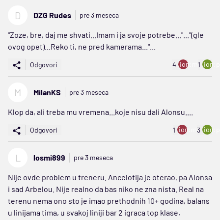
D
DZG Rudes
pre 3 meseca
"Zoze, bre, daj me shvati...Imam i ja svoje potrebe..."..."(gle
ovog opet)...Reko ti, ne pred kamerama..."...
ion:minus
ion:p
Odgovori
4
1
M
MilanKS
pre 3 meseca
Klop da, ali treba mu vremena...koje nisu dali Alonsu....
ion:minus
ion:p
Odgovori
1
3
L
losmi899
pre 3 meseca
Nije ovde problem u treneru. Ancelotija je oterao, pa Alonsa
i sad Arbelou. Nije realno da bas niko ne zna nista. Real na
terenu nema ono sto je imao prethodnih 10+ godina, balans
u linijama tima, u svakoj liniji bar 2 igraca top klase,