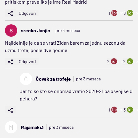
pritiskom,preveliko je ime Real Madrid
ion:minus
ion:p
Odgovori
1
6
srecko Janjic
pre 3 meseca
Najidelnije je da se vrati Zidan barem za jednu sezonu da
uzmu trofej posle dve godine
ion:minus
ion:p
Odgovori
2
2
Č
Čovek za trofeje
pre 3 meseca
Jel' to ko što se onomad vratio 2020-21 pa osvojiše 0
pehara?
ion:minus
ion:p
1
3
M
Majamaki3
pre 3 meseca