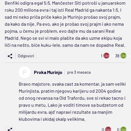
Benfiki odigra egal 5:5. Mančester Siti potroši u januarskom
roku 200 miliona evra i taj isti Real Madrid ga nakanta 1:5. I
sad mi neko priča priče kako je Murinjo prošao svoj prajm,
da kako da nije. Pa evo, ako je prošao svoj prajm i ako nema
pojma, u čemu je problem, evo dajte mu da sarani Real
Madrid. Nego se svi vi malo plašite da ako uzme ekipu koja
liči na nešto, biće kuku-lele, samo da nam ne dopadne Real.
ion:minus
ion:p
Odgovori
1
38
P
Proka Murinjo
pre 3 meseca
Bravo majstore, svaka cast za komentar, ja sam veliki
Murinjista, pratim njegovu karijeru od 2004 godine
od onog revansa na Old Trafordu, sve si rekao tacno i
pravo u metu. Lako je voditi timove sa budzetom od
milijardu evra, ajd' napravi rezultate sa manjim
klubovima i skidaj skalp velikima.
ion:minus
ion:p
0
0