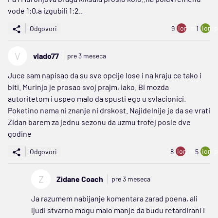
vode 1:0,a izgubili 1:2..
ion:minus
ion:p
Odgovori
9
1
V
vlado77
pre 3 meseca
Juce sam napisao da su sve opcije lose i na kraju ce tako i
biti. Murinjo je prosao svoj prajm, iako. Bi mozda
autoritetom i uspeo malo da spusti ego u svlacionici.
Poketino nema ni znanje ni drskost. Najidelnije je da se vrati
Zidan barem za jednu sezonu da uzmu trofej posle dve
godine
ion:minus
ion:p
Odgovori
8
5
Z
Zidane Coach
pre 3 meseca
Ja razumem nabijanje komentara zarad poena, ali
ljudi stvarno mogu malo manje da budu retardirani i