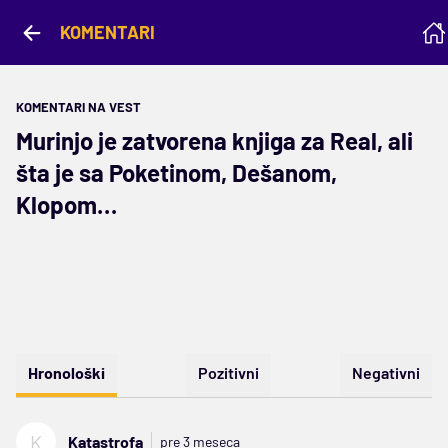
KOMENTARI
KOMENTARI NA VEST
Murinjo je zatvorena knjiga za Real, ali
šta je sa Poketinom, Dešanom,
Klopom…
Hronološki
Pozitivni
Negativni
K
Katastrofa
pre 3 meseca