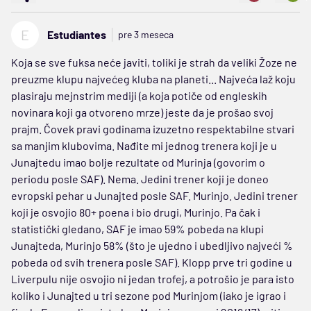
E
Estudiantes
pre 3 meseca
Koja se sve fuksa neće javiti, toliki je strah da veliki Žoze ne
preuzme klupu najvećeg kluba na planeti... Najveća laž koju
plasiraju mejnstrim mediji (a koja potiče od engleskih
novinara koji ga otvoreno mrze) jeste da je prošao svoj
prajm. Čovek pravi godinama izuzetno respektabilne stvari
sa manjim klubovima. Nađite mi jednog trenera koji je u
Junajtedu imao bolje rezultate od Murinja (govorim o
periodu posle SAF). Nema. Jedini trener koji je doneo
evropski pehar u Junajted posle SAF. Murinjo. Jedini trener
koji je osvojio 80+ poena i bio drugi, Murinjo. Pa čak i
statistički gledano, SAF je imao 59% pobeda na klupi
Junajteda, Murinjo 58% (što je ujedno i ubedljivo najveći %
pobeda od svih trenera posle SAF). Klopp prve tri godine u
Liverpulu nije osvojio ni jedan trofej, a potrošio je para isto
koliko i Junajted u tri sezone pod Murinjom (iako je igrao i