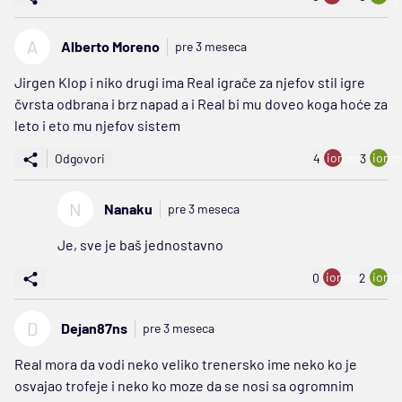
A
Alberto Moreno
pre 3 meseca
Jirgen Klop i niko drugi ima Real igrače za njefov stil igre
čvrsta odbrana i brz napad a i Real bi mu doveo koga hoće za
leto i eto mu njefov sistem
ion:minus
ion:p
Odgovori
4
3
N
Nanaku
pre 3 meseca
Je, sve je baš jednostavno
ion:minus
ion:p
0
2
D
Dejan87ns
pre 3 meseca
Real mora da vodi neko veliko trenersko ime neko ko je
osvajao trofeje i neko ko moze da se nosi sa ogromnim