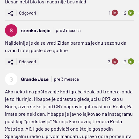
Desan nebi bio los mada nije bas mlad
ion:minus
ion:p
Odgovori
1
2
srecko Janjic
pre 3 meseca
Najidelnije je da se vrati Zidan barem za jednu sezonu da
uzmu trofej posle dve godine
ion:minus
ion:p
Odgovori
2
2
G
Grande Jose
pre 3 meseca
Ako neko ima poštovanje kod igrača Reala od trenera, onda
je to Murinjo. Mbappe je odrastao gledajući u CR7 kao u
Boga, a zna se ko je od CR7 napravio gol-mašinu u Realu. Pa
imate pre neki dan, Mbappe je javno lajkovao na Instagramu
post koji "predstavlja" Murinja kao novog trenera Reala
(fotošop, AI), i gde se podvlači ono što je gospodin
Specijalni uradio u prvom mandatu, upravo gore pomenuta