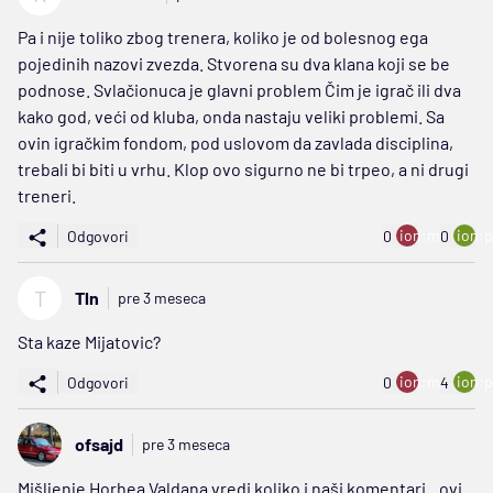
Pa i nije toliko zbog trenera, koliko je od bolesnog ega
pojedinih nazovi zvezda. Stvorena su dva klana koji se be
podnose. Svlačionuca je glavni problem Čim je igrač ili dva
kako god, veći od kluba, onda nastaju veliki problemi. Sa
ovin igračkim fondom, pod uslovom da zavlada disciplina,
trebali bi biti u vrhu. Klop ovo sigurno ne bi trpeo, a ni drugi
treneri.
ion:minus
ion:p
Odgovori
0
0
T
Tln
pre 3 meseca
Sta kaze Mijatovic?
ion:minus
ion:p
Odgovori
0
4
ofsajd
pre 3 meseca
Mišljenje Horhea Valdana vredi koliko i naši komentari...ovi