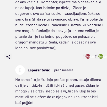
da ako već pišu komentar, isprate malo dešavanja, a
ne da lupaju kao Maksim po diviziji. Zidan je
dogovorio sve sa francuskom asocijacijom, čeka se
samo kraj SP da se to i zvanično objavi. Pa najbolje da
bude i trener Reala i Francuske i Brazila i Juventusa i
sve moguće funkcije da obavlja (a iskreno veliko je
pitanje da li je i za jednu, pogotovo se pokazalo u
drugom mandatu u Realu, kada nije došao na sve
idealno i sve posloženo).
ion:minus
ion:p
1
11
E
Esperantović
pre 3 meseca
Ne samo što je Murinjo prošao ptahm, ostaje dilema
da li je vintidž-krindž ili ild-fešioned gaser. Zidan je
mnogo više državi nego sela vi.Jirgen Klop bi bio
mast, ali se slažem da za njegov nou hau treba biti
baš pejjšnt.