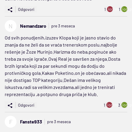
ion:minus
ion:p
Odgovori
1
1
N
Nemandzaro
pre 3 meseca
Od svih ponudjenih,izuzev Klopa koji je jasno stavio do
znanja da ne želi da se vraća trenerskom poslu,najbolje
rešenje je Žoze Murinjo.Harizma do neba,poginuće ako
treba za svoje igrače.Ovaj Real je savršen za njega.Dosta
brzih igrača koji za par sekundi mogu da dodju do
protivničkog gola.Kakav Poketino,on je obećavao,ali nikada
nije dostigao TOP kategoriju.Dešan ima velikog
iskustva,radi sa velikim zvezdama,ali jedno je trenirati
reprezentaciju ,a potpuno druga priča je klub.
ion:minus
ion:p
Odgovori
1
3
F
Fanste933
pre 3 meseca