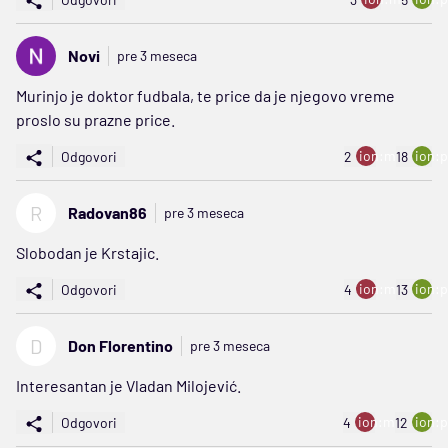
Novi
pre 3 meseca
Murinjo je doktor fudbala, te price da je njegovo vreme
proslo su prazne price.
ion:minus
ion:p
Odgovori
2
18
R
Radovan86
pre 3 meseca
Slobodan je Krstajic.
ion:minus
ion:p
Odgovori
4
13
D
Don Florentino
pre 3 meseca
Interesantan je Vladan Milojević.
ion:minus
ion:p
Odgovori
4
12