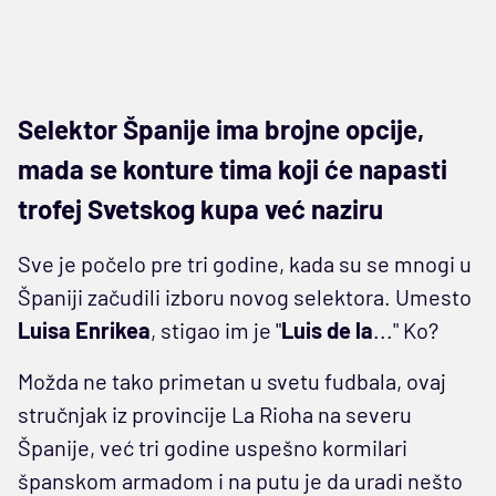
Selektor Španije ima brojne opcije,
mada se konture tima koji će napasti
trofej Svetskog kupa već naziru
Sve je počelo pre tri godine, kada su se mnogi u
Španiji začudili izboru novog selektora. Umesto
Luisa Enrikea
, stigao im je "
Luis de la
..." Ko?
Možda ne tako primetan u svetu fudbala, ovaj
stručnjak iz provincije La Rioha na severu
Španije, već tri godine uspešno kormilari
španskom armadom i na putu je da uradi nešto