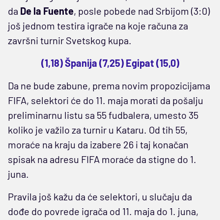
da
De la Fuente
, posle pobede nad Srbijom (3:0)
još jednom testira igrače na koje računa za
završni turnir Svetskog kupa.
(1,18) Španija (7,25) Egipat (15,0)
Da ne bude zabune, prema novim propozicijama
FIFA, selektori će do 11. maja morati da pošalju
preliminarnu listu sa 55 fudbalera, umesto 35
koliko je važilo za turnir u Kataru. Od tih 55,
moraće na kraju da izabere 26 i taj konačan
spisak na adresu FIFA moraće da stigne do 1.
juna.
Pravila još kažu da će selektori, u slučaju da
dođe do povrede igrača od 11. maja do 1. juna,