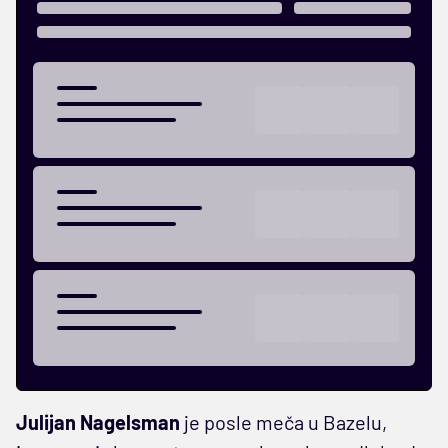
Julijan Nagelsman
je posle meča u Bazelu,