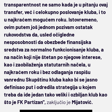
transparentnost ne samo kada je u pitanju ovaj
transfer, već i celokupno poslovanje kluba, i to
u najkraćem mogućem roku. Istovremeno,
ovim putem još jednom pozivam ostatak
rukovodstva da, usled očigledne
nesposobnosti da obezbede finansijska
sredstva za normalno funkcionisanje kluba, a
na način koji nije štetan po njegove interese,
kao i zaobilaženja statutarnih načela, u
najkraćem roku i bez odlaganja raspišu
vanrednu Skupštinu kluba kako bi se jasno
definisao put i odredila strategija u kojem
treba da ide jedan tako veliki i ozbiljan klub kao
što je FK Partizan",
zaključio je
Mijatović.