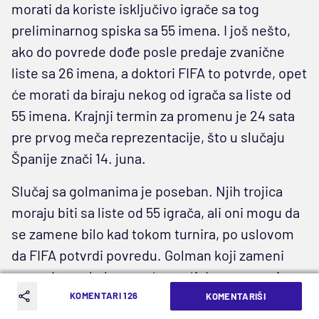
morati da koriste isključivo igrače sa tog
preliminarnog spiska sa 55 imena. I još nešto,
ako do povrede dođe posle predaje zvanične
liste sa 26 imena, a doktori FIFA to potvrde, opet
će morati da biraju nekog od igrača sa liste od
55 imena. Krajnji termin za promenu je 24 sata
pre prvog meča reprezentacije, što u slučaju
Španije znači 14. juna.
Slučaj sa golmanima je poseban. Njih trojica
moraju biti sa liste od 55 igrača, ali oni mogu da
se zamene bilo kad tokom turnira, po uslovom
da FIFA potvrdi povredu. Golman koji zameni
povređenog kolegu neće moći da preuzme i
broj, već će morati da izabere neki od 27 pa na
KOMENTARI 126
KOMENTARIŠI
dalje.