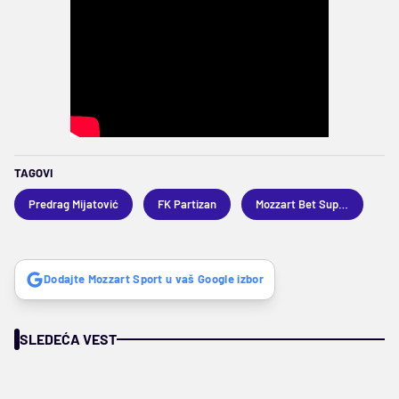
TAGOVI
Predrag Mijatović
FK Partizan
Mozzart Bet Superliga
Dodajte Mozzart Sport u vaš Google izbor
SLEDEĆA VEST