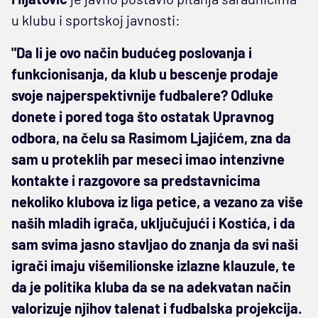
u klubu i sportskoj javnosti:
"Da li je ovo način budućeg poslovanja i
funkcionisanja, da klub u bescenje prodaje
svoje najperspektivnije fudbalere? Odluke
donete i pored toga što ostatak Upravnog
odbora, na čelu sa Rasimom Ljajićem, zna da
sam u proteklih par meseci imao intenzivne
kontakte i razgovore sa predstavnicima
nekoliko klubova iz liga petice, a vezano za više
naših mladih igrača, uključujući i Kostića, i da
sam svima jasno stavljao do znanja da svi naši
igrači imaju višemilionske izlazne klauzule, te
da je politika kluba da se na adekvatan način
valorizuje njihov talenat i fudbalska projekcija.