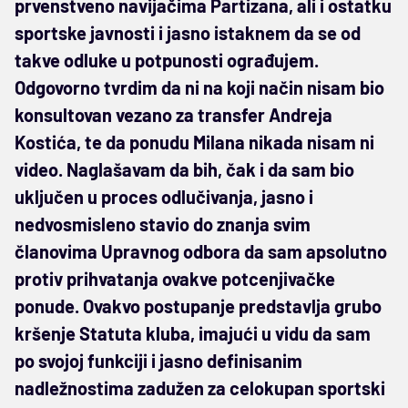
prvenstveno navijačima Partizana, ali i ostatku
sportske javnosti i jasno istaknem da se od
takve odluke u potpunosti ograđujem.
Odgovorno tvrdim da ni na koji način nisam bio
konsultovan vezano za transfer Andreja
Kostića, te da ponudu Milana nikada nisam ni
video. Naglašavam da bih, čak i da sam bio
uključen u proces odlučivanja, jasno i
nedvosmisleno stavio do znanja svim
članovima Upravnog odbora da sam apsolutno
protiv prihvatanja ovakve potcenjivačke
ponude. Ovakvo postupanje predstavlja grubo
kršenje Statuta kluba, imajući u vidu da sam
po svojoj funkciji i jasno definisanim
nadležnostima zadužen za celokupan sportski