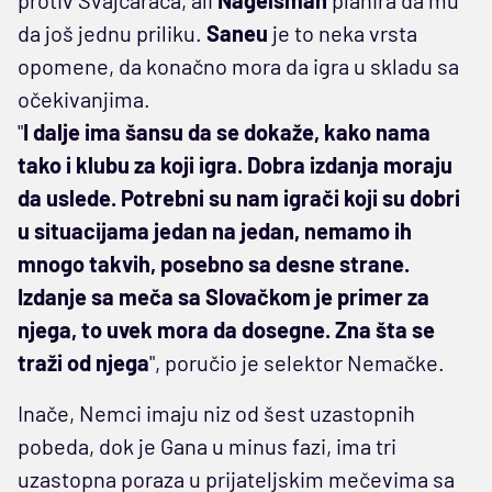
da još jednu priliku.
Saneu
je to neka vrsta
opomene, da konačno mora da igra u skladu sa
očekivanjima.
"
I dalje ima šansu da se dokaže, kako nama
tako i klubu za koji igra. Dobra izdanja moraju
da uslede. Potrebni su nam igrači koji su dobri
u situacijama jedan na jedan, nemamo ih
mnogo takvih, posebno sa desne strane.
Izdanje sa meča sa Slovačkom je primer za
njega, to uvek mora da dosegne. Zna šta se
traži od njega
", poručio je selektor Nemačke.
Inače, Nemci imaju niz od šest uzastopnih
pobeda, dok je Gana u minus fazi, ima tri
uzastopna poraza u prijateljskim mečevima sa