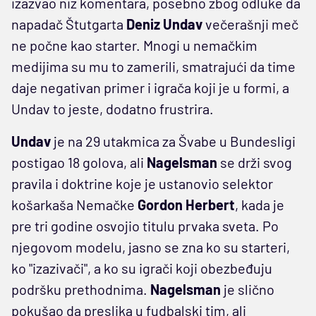
izazvao niz komentara, posebno zbog odluke da
napadač Štutgarta
Deniz Undav
večerašnji meč
ne počne kao starter. Mnogi u nemačkim
medijima su mu to zamerili, smatrajući da time
daje negativan primer i igrača koji je u formi, a
Undav to jeste, dodatno frustrira.
Undav
je na 29 utakmica za Švabe u Bundesligi
postigao 18 golova, ali
Nagelsman
se drži svog
pravila i doktrine koje je ustanovio selektor
košarkaša Nemačke
Gordon Herbert
, kada je
pre tri godine osvojio titulu prvaka sveta. Po
njegovom modelu, jasno se zna ko su starteri,
ko "izazivači", a ko su igrači koji obezbeđuju
podršku prethodnima.
Nagelsman
je slično
pokušao da preslika u fudbalski tim, ali