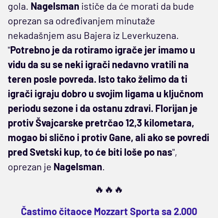
gola.
Nagelsman
ističe da će morati da bude
oprezan sa određivanjem minutaže
nekadašnjem asu Bajera iz Leverkuzena.
"
Potrebno je da rotiramo igrače jer imamo u
vidu da su se neki igrači nedavno vratili na
teren posle povreda. Isto tako želimo da ti
igrači igraju dobro u svojim ligama u ključnom
periodu sezone i da ostanu zdravi. Florijan je
protiv Švajcarske pretrčao 12,3 kilometara,
mogao bi slično i protiv Gane, ali ako se povredi
pred Svetski kup, to će biti loše po nas
",
oprezan je
Nagelsman
.
🔥🔥🔥
Častimo čitaoce Mozzart Sporta sa 2.000