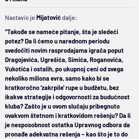
Nastavio je
Mijatović
dalje:
“Takođe se nameće pitanje, šta je sledeći
potez? Da li ćemo u narednom periodu
svedočiti novim rasprodajama igrača poput
Dragojevića, Ugrešića, Simića, Roganovića,
Vukotića i ostalih, po ukupnoj ceni od svega
nekoliko miliona evra, samo kako bi se
kratkoročno 'zakrpile' rupe u budžetu, bez
ikakve strategije i odgovornosti za budućnost
kluba? Zašto je u ovom slučaju pribegnuto
ovakvom štetnom i kratkovidom rešenju? Da li
je nesposobnost ostatka Upravnog odbora da
pronađe adekvatna rešenja – kao što je to do