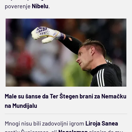
poverenje
Nibelu
.
Male su šanse da Ter Štegen brani za Nemačku
na Mundijalu
Mnogi nisu bili zadovoljni igrom
Liroja Sanea
protiv Švajcaraca, ali
Nagelsman
planira da mu