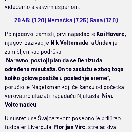
videćemo s kakvim uspehom.
20.45: (1,20) Nemačka (7,25) Gana (12,0)
Po njegovoj zamisli, prvi napadač je
Kai Haverc
,
njegov izazivač je
Nik Voltemade
, a
Undav
je
zamišljen kao podrška.
"
Naravno, postoji plan da se Denizu da
određena minutaža. On to zaslužuje zbog toga
koliko golova postiže u poslednje vreme
",
poručio je Nagelsman koji će šansu od početka
verovatno ukazati napadaču Njukasla,
Niku
Voltemadeu
.
U susretu sa Švajcarskom posebno je briljirao
fudbaler Liverpula,
Florijan Virc
, strelac dva