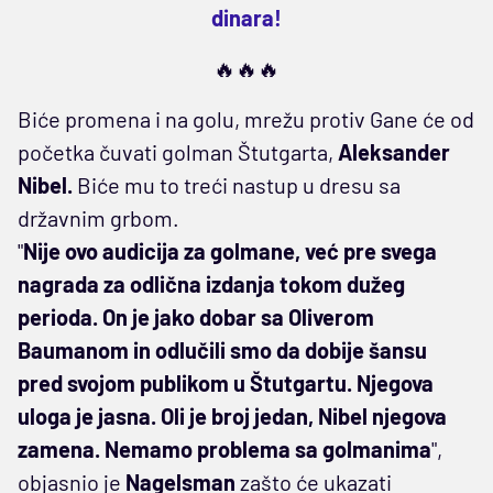
dinara!
🔥🔥🔥
Biće promena i na golu, mrežu protiv Gane će od
početka čuvati golman Štutgarta,
Aleksander
Nibel.
Biće mu to treći nastup u dresu sa
državnim grbom.
"
Nije ovo audicija za golmane, već pre svega
nagrada za odlična izdanja tokom dužeg
perioda. On je jako dobar sa Oliverom
Baumanom in odlučili smo da dobije šansu
pred svojom publikom u Štutgartu. Njegova
uloga je jasna. Oli je broj jedan, Nibel njegova
zamena. Nemamo problema sa golmanima
",
objasnio je
Nagelsman
zašto će ukazati