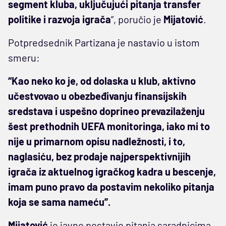
segment kluba, uključujući pitanja transfer
politike i razvoja igrača
”, poručio je
Mijatović
.
Potpredsednik Partizana je nastavio u istom
smeru:
“Kao neko ko je, od dolaska u klub, aktivno
učestvovao u obezbeđivanju finansijskih
sredstava i uspešno doprineo prevazilaženju
šest prethodnih UEFA monitoringa, iako mi to
nije u primarnom opisu nadležnosti, i to,
naglasiću, bez prodaje najperspektivnijih
igrača iz aktuelnog igračkog kadra u bescenje,
imam puno pravo da postavim nekoliko pitanja
koja se sama nameću”.
Mijatović
je javno postavio pitanja saradnicima