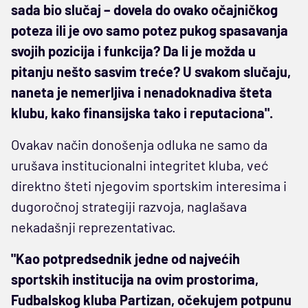
sada bio slučaj – dovela do ovako očajničkog
poteza ili je ovo samo potez pukog spasavanja
svojih pozicija i funkcija? Da li je možda u
pitanju nešto sasvim treće? U svakom slučaju,
naneta je nemerljiva i nenadoknadiva šteta
klubu, kako finansijska tako i reputaciona".
Ovakav način donošenja odluka ne samo da
urušava institucionalni integritet kluba, već
direktno šteti njegovim sportskim interesima i
dugoročnoj strategiji razvoja, naglašava
nekadašnji reprezentativac.
"Kao potpredsednik jedne od najvećih
sportskih institucija na ovim prostorima,
Fudbalskog kluba Partizan, očekujem potpunu