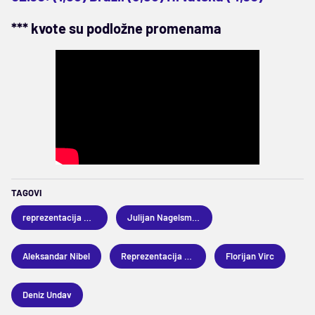
*** kvote su podložne promenama
TAGOVI
reprezentacija Gane
Julijan Nagelsman
Aleksandar Nibel
Reprezentacija Nemačke
Florijan Virc
Deniz Undav