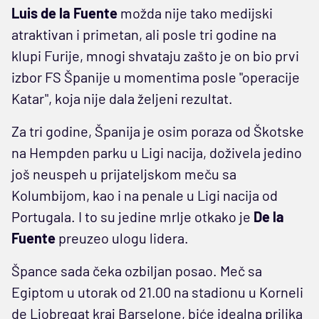
Luis de la Fuente
možda nije tako medijski
atraktivan i primetan, ali posle tri godine na
klupi Furije, mnogi shvataju zašto je on bio prvi
izbor FS Španije u momentima posle "operacije
Katar", koja nije dala željeni rezultat.
Za tri godine, Španija je osim poraza od Škotske
na Hempden parku u Ligi nacija, doživela jedino
još neuspeh u prijateljskom meču sa
Kolumbijom, kao i na penale u Ligi nacija od
Portugala. I to su jedine mrlje otkako je
De la
Fuente
preuzeo ulogu lidera.
Špance sada čeka ozbiljan posao. Meč sa
Egiptom u utorak od 21.00 na stadionu u Korneli
de Ljobregat kraj Barselone, biće idealna prilika