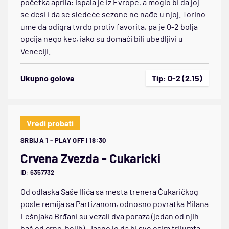
početka aprila: ispala je iz Evrope, a moglo bi da joj
se desi i da se sledeće sezone ne nađe u njoj. Torino
ume da odigra tvrdo protiv favorita, pa je 0-2 bolja
opcija nego kec, iako su domaći bili ubedljivi u
Veneciji.
Ukupno golova
Tip: 0-2 (2.15)
Vredi probati
SRBIJA 1 - PLAY OFF | 18:30
Crvena Zvezda - Cukaricki
ID: 6357732
Od odlaska Saše Ilića sa mesta trenera Čukaričkog
posle remija sa Partizanom, odnosno povratka Milana
Lešnjaka Brđani su vezali dva poraza (jedan od njih
baš od crno-belih). Jasno je da bi sve osim trijumfa