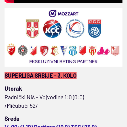
SUPERLIGA SRBIJE - 3. KOLO
Utorak
Radnički Niš - Vojvodina 1:0 (0:0)
/Mićubući 52/
Sreda