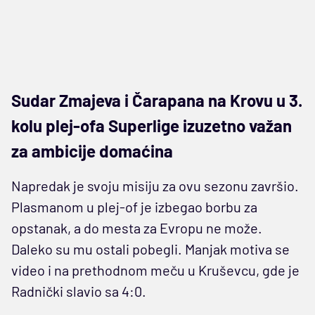
Sudar Zmajeva i Čarapana na Krovu u 3.
kolu plej-ofa Superlige izuzetno važan
za ambicije domaćina
Napredak je svoju misiju za ovu sezonu završio.
Plasmanom u plej-of je izbegao borbu za
opstanak, a do mesta za Evropu ne može.
Daleko su mu ostali pobegli. Manjak motiva se
video i na prethodnom meču u Kruševcu, gde je
Radnički slavio sa 4:0.