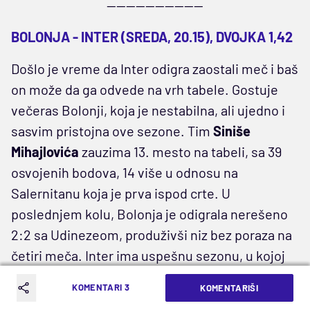
--------------------
BOLONJA - INTER (SREDA, 20.15), DVOJKA 1,42
Došlo je vreme da Inter odigra zaostali meč i baš
on može da ga odvede na vrh tabele. Gostuje
večeras Bolonji, koja je nestabilna, ali ujedno i
sasvim pristojna ove sezone. Tim
Siniše
Mihajlovića
zauzima 13. mesto na tabeli, sa 39
osvojenih bodova, 14 više u odnosu na
Salernitanu koja je prva ispod crte. U
poslednjem kolu, Bolonja je odigrala nerešeno
2:2 sa Udinezeom, produživši niz bez poraza na
četiri meča. Inter ima uspešnu sezonu, u kojoj
nastoji da zadrži titulu prvaka. Nerazuri su
KOMENTARI 3
KOMENTARIŠI
trenutno na drugoj poziciji i zaostaju dva boda