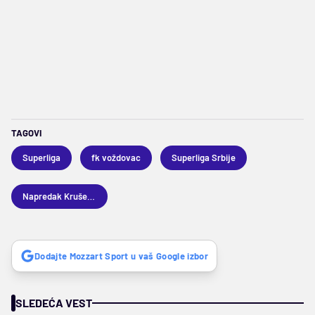
TAGOVI
Superliga
fk voždovac
Superliga Srbije
Napredak Kruševac
Dodajte Mozzart Sport u vaš Google izbor
SLEDEĆA VEST