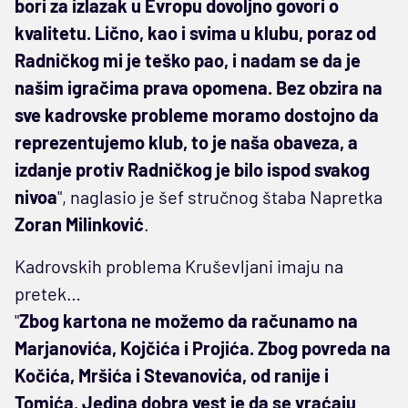
bori za izlazak u Evropu dovoljno govori o
kvalitetu. Lično, kao i svima u klubu, poraz od
Radničkog mi je teško pao, i nadam se da je
našim igračima prava opomena. Bez obzira na
sve kadrovske probleme moramo dostojno da
reprezentujemo klub, to je naša obaveza, a
izdanje protiv Radničkog je bilo ispod svakog
nivoa
", naglasio je šef stručnog štaba Napretka
Zoran Milinković
.
Kadrovskih problema Kruševljani imaju na
pretek…
"
Zbog kartona ne možemo da računamo na
Marjanovića, Kojčića i Projića. Zbog povreda na
Kočića, Mršića i Stevanovića, od ranije i
Tomića. Jedina dobra vest je da se vraćaju