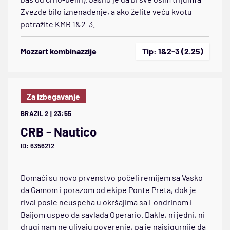
Zvezde bilo iznenađenje, a ako želite veću kvotu
potražite KMB 1&2-3.
Mozzart kombinazzije
Tip: 1&2-3 (2.25)
Za izbegavanje
BRAZIL 2 | 23:55
CRB - Nautico
ID: 6356212
Domaći su novo prvenstvo počeli remijem sa Vasko
da Gamom i porazom od ekipe Ponte Preta, dok je
rival posle neuspeha u okršajima sa Londrinom i
Baijom uspeo da savlada Operario. Dakle, ni jedni, ni
drugi nam ne ulivaju poverenje, pa je najsigurnije da