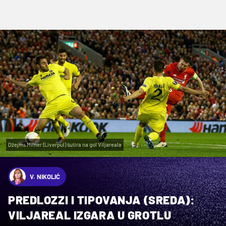
Džejms Milner (Liverpul) šutira na gol Viljareala
V. NIKOLIĆ
PREDLOZZI I TIPOVANJA (SREDA):
VILJAREAL IZGARA U GROTLU