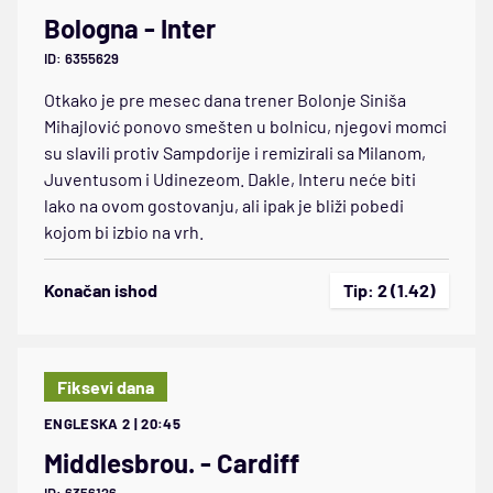
Bologna - Inter
ID: 6355629
Otkako je pre mesec dana trener Bolonje Siniša
Mihajlović ponovo smešten u bolnicu, njegovi momci
su slavili protiv Sampdorije i remizirali sa Milanom,
Juventusom i Udinezeom. Dakle, Interu neće biti
lako na ovom gostovanju, ali ipak je bliži pobedi
kojom bi izbio na vrh.
Konačan ishod
Tip: 2 (1.42)
Fiksevi dana
ENGLESKA 2 | 20:45
Middlesbrou. - Cardiff