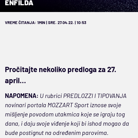
ENFILDA
VREME ČITANJA: 1MIN | SRE. 27.04.22. | 10:53
Pročitajte nekoliko predloga za 27.
april…
NAPOMENA:
U rubrici PREDLOZZI I TIPOVANJA
novinari portala MOZZART Sport iznose svoje
mišljenje povodom utakmica koje se igraju tog
dana, i daju svoje viđenje koji bi ishod mogao da
bude postignut na određenim parovima.