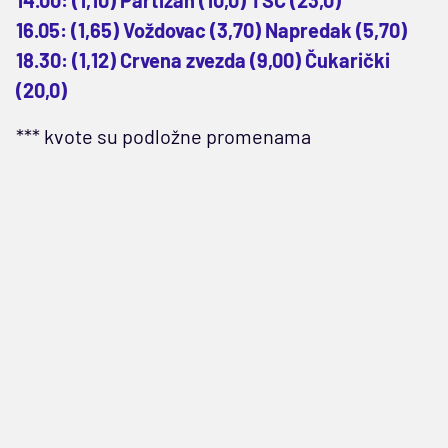
14.00: (1,10) Partizan (10,0) TSC (23,0)
16.05: (1,65) Voždovac (3,70) Napredak (5,70)
18.30: (1,12) Crvena zvezda (9,00) Čukarički
(20,0)
*** kvote su podložne promenama