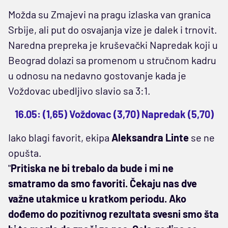
Možda su Zmajevi na pragu izlaska van granica
Srbije, ali put do osvajanja vize je dalek i trnovit.
Naredna prepreka je kruševački Napredak koji u
Beograd dolazi sa promenom u stručnom kadru
u odnosu na nedavno gostovanje kada je
Voždovac ubedljivo slavio sa 3:1.
16.05: (1,65) Voždovac (3,70) Napredak (5,70)
Iako blagi favorit, ekipa
Aleksandra Linte
se ne
opušta.
"
Pritiska ne bi trebalo da bude i mi ne
smatramo da smo favoriti. Čekaju nas dve
važne utakmice u kratkom periodu. Ako
dođemo do pozitivnog rezultata svesni smo šta