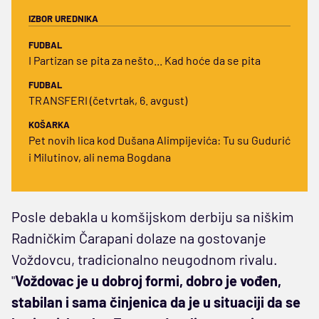
IZBOR UREDNIKA
FUDBAL
I Partizan se pita za nešto... Kad hoće da se pita
FUDBAL
TRANSFERI (četvrtak, 6. avgust)
KOŠARKA
Pet novih lica kod Dušana Alimpijevića: Tu su Gudurić
i Milutinov, ali nema Bogdana
Posle debakla u komšijskom derbiju sa niškim
Radničkim Čarapani dolaze na gostovanje
Voždovcu, tradicionalno neugodnom rivalu.
"
Voždovac je u dobroj formi, dobro je vođen,
stabilan i sama činjenica da je u situaciji da se