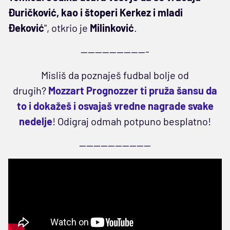
Đuričković, kao i štoperi Kerkez i mladi
Đeković
", otkrio je
Milinković
.
-------------------
Misliš da poznaješ fudbal bolje od
drugih?
Mozzart Prognozzer ti pruža šansu da
to i dokažeš i osvajaš vredne nagrade svake
nedelje
!
Odigraj odmah potpuno besplatno!
--------------------