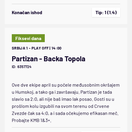
Konačan ishod
Tip: 1 (1.4)
Fiksevi dana
SRBIJA 1 - PLAY OFF | 14:00
Partizan - Backa Topola
ID: 6357724
Ove dve ekipe april su počele međusobnim okršajem
u Humskoj, a tako ga i završavaju. Partizan je tada
slavio sa 2:0, ali nije baš imao lak posao. Gosti su u
prošlom kolu izgubili na svom terenu od Crvene
Zvezde čak sa 4:0, a i sada očekujemo efikasan meč.
Probajte KMB 1&3+.