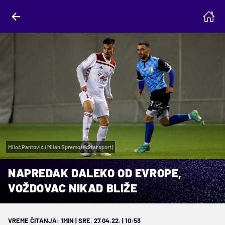
Miloš Pantović i Milan Spremo (©Star sport)
NAPREDAK DALEKO OD EVROPE,
VOŽDOVAC NIKAD BLIŽE
VREME ČITANJA: 1MIN | SRE. 27.04.22. | 10:53