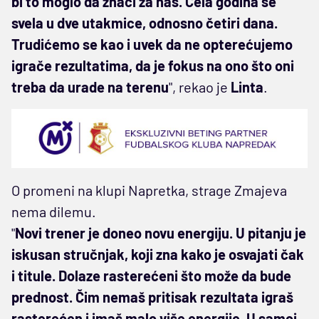
bi to moglo da znači za nas. Cela godina se
svela u dve utakmice, odnosno četiri dana.
Trudićemo se kao i uvek da ne opterećujemo
igrače rezultatima, da je fokus na ono što oni
treba da urade na terenu
", rekao je
Linta
.
O promeni na klupi Napretka, strage Zmajeva
nema dilemu.
"
Novi trener je doneo novu energiju. U pitanju je
iskusan stručnjak, koji zna kako je osvajati čak
i titule. Dolaze rasterećeni što može da bude
prednost. Čim nemaš pritisak rezultata igraš
rasterećen i imaš malo više energije. U samoj