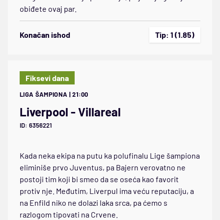
obiđete ovaj par.
Konačan ishod
Tip: 1 (1.85)
Fiksevi dana
LIGA ŠAMPIONA | 21:00
Liverpool - Villareal
ID: 6356221
Kada neka ekipa na putu ka polufinalu Lige šampiona
eliminiše prvo Juventus, pa Bajern verovatno ne
postoji tim koji bi smeo da se oseća kao favorit
protiv nje. Međutim, Liverpul ima veću reputaciju, a
na Enfild niko ne dolazi laka srca, pa ćemo s
razlogom tipovati na Crvene.