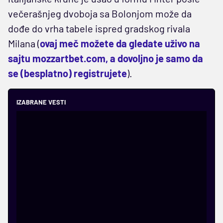
večerašnjeg dvoboja sa Bolonjom može da
dođe do vrha tabele ispred gradskog rivala
Milana (
ovaj meč možete da gledate uživo na
sajtu mozzartbet.com, a dovoljno je samo da
se (besplatno) registrujete
).
IZABRANE VESTI