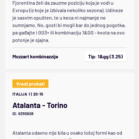
Fjorentina želi da zauzme poziciju koja je vodi u
Evropu (iz koje je izbivala nekoliko sezona). Udineze
je sasvim opušten, te u keca ni najmanje ne
sumnjamo. No, gosti bi mogli bar do jednog pogotka,
pa gađajte i GG3+ ili kombinaciju 1&GG - kvota na ovo
potonje je sjajna.
Mozzart kombinazzije
Tip: 1&gg (3.25)
Vredi probati
ITALIJA 1 | 20:15
Atalanta - Torino
ID: 6355608
Atalanta odavno nije bila u ovako lošoj formi kao od