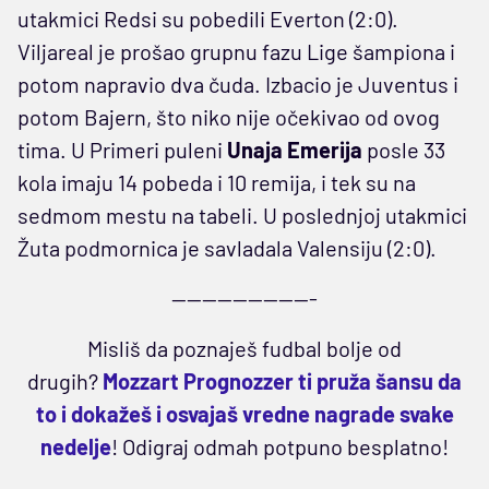
utakmici Redsi su pobedili Everton (2:0).
Viljareal je prošao grupnu fazu Lige šampiona i
potom napravio dva čuda. Izbacio je Juventus i
potom Bajern, što niko nije očekivao od ovog
tima. U Primeri puleni
Unaja Emerija
posle 33
kola imaju 14 pobeda i 10 remija, i tek su na
sedmom mestu na tabeli. U poslednjoj utakmici
Žuta podmornica je savladala Valensiju (2:0).
-------------------
Misliš da poznaješ fudbal bolje od
drugih?
Mozzart Prognozzer ti pruža šansu da
to i dokažeš i osvajaš vredne nagrade svake
nedelje
!
Odigraj odmah potpuno besplatno!