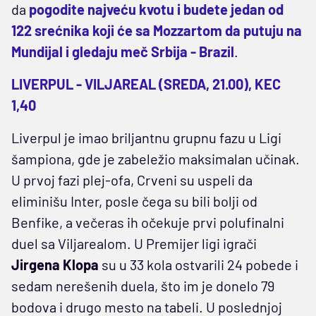
da
pogodite najveću kvotu i budete jedan od
122 srećnika koji će sa Mozzartom da putuju na
Mundijal i gledaju meč Srbija - Brazil
.
LIVERPUL - VILJAREAL (SREDA, 21.00), KEC
1,40
Liverpul je imao briljantnu grupnu fazu u Ligi
šampiona, gde je zabeležio maksimalan učinak.
U prvoj fazi plej-ofa, Crveni su uspeli da
eliminišu Inter, posle čega su bili bolji od
Benfike, a večeras ih očekuje prvi polufinalni
duel sa Viljarealom. U Premijer ligi igrači
Jirgena Klopa
su u 33 kola ostvarili 24 pobede i
sedam nerešenih duela, što im je donelo 79
bodova i drugo mesto na tabeli. U poslednjoj