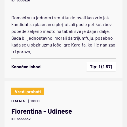
ID: 6356126
Domaći su u jednom trenutku delovali kao vrlo jak
kandidat za plasman u plej-of, ali posle pet kola bez
pobede željeno mesto na tabeli sve je dalje i dalje.
Sada bi, jednostavno, morali da trijumfuju, posebno
kada se u obzir uzmu loše igre Kardifa, koji je nanizao
tri poraza.
Konačan ishod
Tip: 1 (1.57)
Vredi probati
ITALIJA 1 | 18:00
Fiorentina - Udinese
ID: 6355632