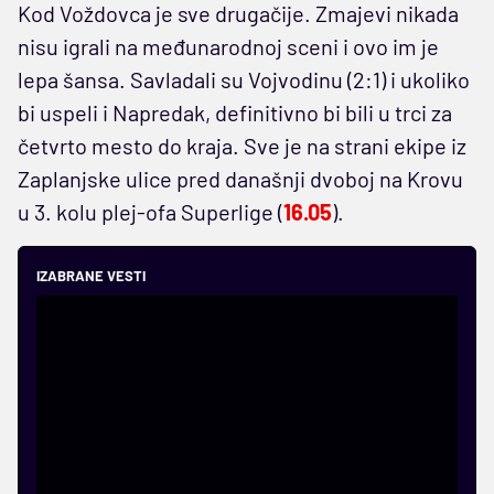
Kod Voždovca je sve drugačije. Zmajevi nikada
nisu igrali na međunarodnoj sceni i ovo im je
lepa šansa. Savladali su Vojvodinu (2:1) i ukoliko
bi uspeli i Napredak, definitivno bi bili u trci za
četvrto mesto do kraja. Sve je na strani ekipe iz
Zaplanjske ulice pred današnji dvoboj na Krovu
u 3. kolu plej-ofa Superlige (
16.05
).
IZABRANE VESTI