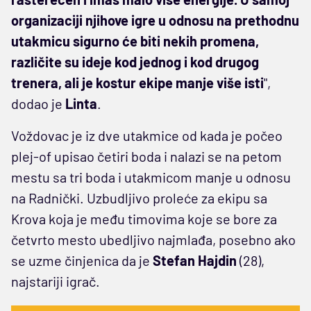
organizaciji njihove igre u odnosu na prethodnu
utakmicu sigurno će biti nekih promena,
različite su ideje kod jednog i kod drugog
trenera, ali je kostur ekipe manje više isti
",
dodao je
Linta
.
Voždovac je iz dve utakmice od kada je počeo
plej-of upisao četiri boda i nalazi se na petom
mestu sa tri boda i utakmicom manje u odnosu
na Radnički. Uzbudljivo proleće za ekipu sa
Krova koja je među timovima koje se bore za
četvrto mesto ubedljivo najmlađa, posebno ako
se uzme činjenica da je
Stefan Hajdin
(28),
najstariji igrač.