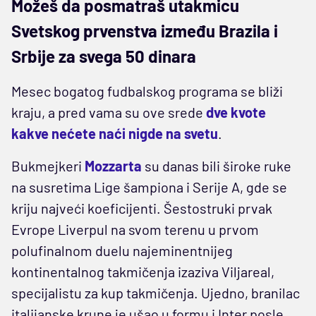
Možeš da posmatraš utakmicu
Svetskog prvenstva između Brazila i
Srbije za svega 50 dinara
Mesec bogatog fudbalskog programa se bliži
kraju, a pred vama su ove srede
dve kvote
kakve nećete naći nigde na svetu
.
Bukmejkeri
Mozzarta
su danas bili široke ruke
na susretima Lige šampiona i Serije A, gde se
kriju najveći koeficijenti. Šestostruki prvak
Evrope Liverpul na svom terenu u prvom
polufinalnom duelu najeminentnijeg
kontinentalnog takmičenja izaziva Viljareal,
specijalistu za kup takmičenja. Ujedno, branilac
italijanske krune je ušao u formu i Inter posle