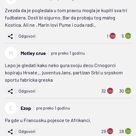
Zvezda da je pogledala u tom pravcu mogla je kupiti sva tri
fudbalera. Dosli bi sigurno. Bar da probaju tog malog
Kostica. Ali ne , Marin lovi Pume i cuda radi..
ion:minus
ion:p
Odgovori
1
5
M
Motley crue
pre preko 1 godinu
Lepo je gledati kako neko gura svoju decu Crnogorci
kopiraju Hrvate... juventus,lans, partizan Srbi u srpskom
sportu fabricka greska
ion:minus
ion:p
Odgovori
32
30
E
Ezop
pre preko 1 godinu
Pa gde u Francusku,pojesce te Afrikanci.
ion:minus
ion:p
Odgovori
29
28