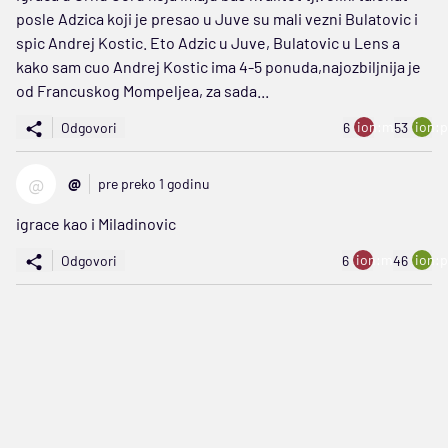
posle Adzica koji je presao u Juve su mali vezni Bulatovic i
spic Andrej Kostic. Eto Adzic u Juve, Bulatovic u Lens a
kako sam cuo Andrej Kostic ima 4-5 ponuda,najozbiljnija je
od Francuskog Mompeljea, za sada...
ion:minus
ion:p
Odgovori
6
53
@
@
pre preko 1 godinu
igrace kao i Miladinovic
ion:minus
ion:p
Odgovori
6
46