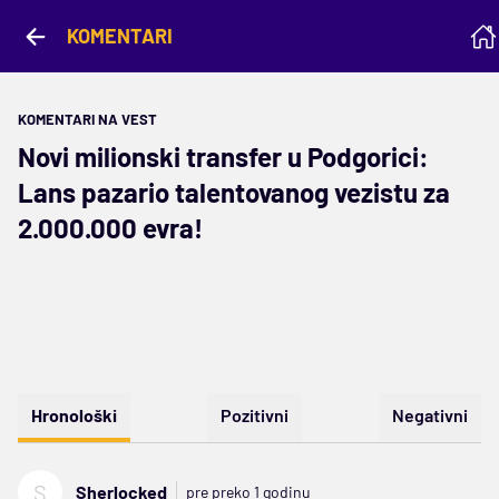
KOMENTARI
KOMENTARI NA VEST
Novi milionski transfer u Podgorici:
Lans pazario talentovanog vezistu za
2.000.000 evra!
Hronološki
Pozitivni
Negativni
S
Sherlocked
pre preko 1 godinu