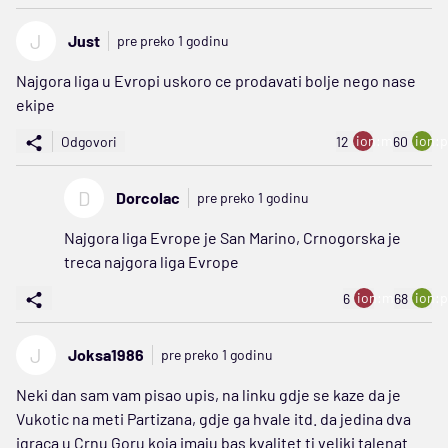
J
Just
pre preko 1 godinu
Najgora liga u Evropi uskoro ce prodavati bolje nego nase
ekipe
ion:minus
ion:p
Odgovori
12
60
D
Dorcolac
pre preko 1 godinu
Najgora liga Evrope je San Marino, Crnogorska je
treca najgora liga Evrope
ion:minus
ion:p
6
68
J
Joksa1986
pre preko 1 godinu
Neki dan sam vam pisao upis, na linku gdje se kaze da je
Vukotic na meti Partizana, gdje ga hvale itd. da jedina dva
igraca u Crnu Goru koja imaju bas kvalitet tj.veliki talenat