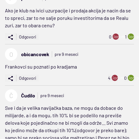
Ako je klub na ivici uzurpacije i prodaja akcija je nacin da se
to spreci, zar to ne salje poruku investitorima da se Realu
zuri, zar to obara cenu?
ion:minus
ion:p
Odgovori
0
1
O
obicancovek
pre 9 meseci
Frankovci su poznati po kradjama
ion:minus
ion:p
Odgovori
4
0
Č
Čudilo
pre 9 meseci
Sve i da je velika navijačka baza, ne mogu da dobace do
milijarde, a i da mogu, tih 10% bi se podelilo na previše
delova koje pojedinačno ne bi mogli da održe... Svi znamo
ko jedino može da otkupi tih 10%(odgovor je preko bare);
samo bi se preko sociosa više maltretirao i Perez ne bi bio