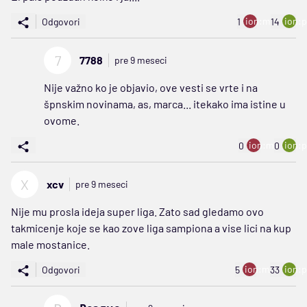
ion:minus
ion:p
Odgovori
1
14
7
7788
pre 9 meseci
Nije važno ko je objavio, ove vesti se vrte i na
špnskim novinama, as, marca... itekako ima istine u
ovome.
ion:minus
ion:p
0
0
X
xcv
pre 9 meseci
Nije mu prosla ideja super liga. Zato sad gledamo ovo
takmicenje koje se kao zove liga sampiona a vise lici na kup
male mostanice.
ion:minus
ion:p
Odgovori
5
33