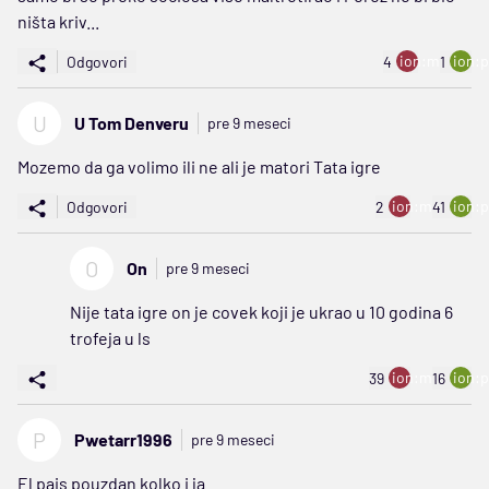
ništa kriv...
ion:minus
ion:p
Odgovori
4
1
U
U Tom Denveru
pre 9 meseci
Mozemo da ga volimo ili ne ali je matori Tata igre
ion:minus
ion:p
Odgovori
2
41
O
On
pre 9 meseci
Nije tata igre on je covek koji je ukrao u 10 godina 6
trofeja u ls
ion:minus
ion:p
39
16
P
Pwetarr1996
pre 9 meseci
El pais pouzdan kolko i ja....