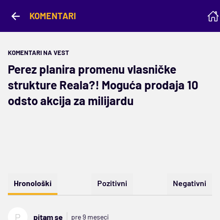
KOMENTARI
KOMENTARI NA VEST
Perez planira promenu vlasničke
strukture Reala?! Moguća prodaja 10
odsto akcija za milijardu
Hronološki
Pozitivni
Negativni
P
pitam se
pre 9 meseci