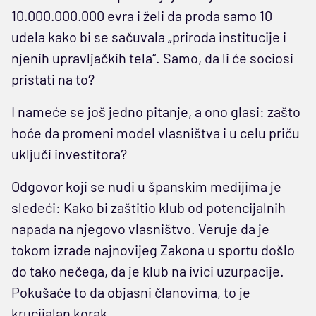
10.000.000.000 evra i želi da proda samo 10
udela kako bi se sačuvala „priroda institucije i
njenih upravljačkih tela“. Samo, da li će sociosi
pristati na to?
I nameće se još jedno pitanje, a ono glasi: zašto
hoće da promeni model vlasništva i u celu priču
uključi investitora?
Odgovor koji se nudi u španskim medijima je
sledeći: Kako bi zaštitio klub od potencijalnih
napada na njegovo vlasništvo. Veruje da je
tokom izrade najnovijeg Zakona u sportu došlo
do tako nečega, da je klub na ivici uzurpacije.
Pokušaće to da objasni članovima, to je
krucijalan korak…