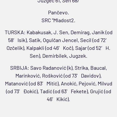
Juzgec 61, Sen 68/
Pančevo.
SRC "Mladost2.
TURSKA: Kabakusak, J. Sen, Demirag, Janik (od
58′ Isik), Satik, Ogulčan Jencel, Secil (od 72′
Ozčelik), Kalpakli (od 46′ Koč), Sajar (od 52′ H.
Sen), Demirbilek, Jugzek.
SRBIJA: Savo Radanović (k), Strika, Baucal,
Marinković, Rošković (od 73′ Davidov),
Matanović (od 83′ Mitić), Anokić, Pejović, Milvud
(od 73′ Đokić), Tadić (od 63′ Fekete), Grujić (od
46′ Kikić).