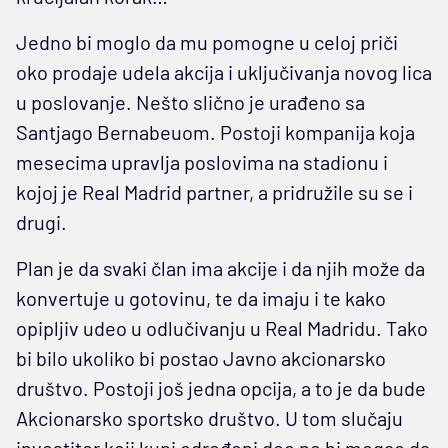
Jedno bi moglo da mu pomogne u celoj priči
oko prodaje udela akcija i uključivanja novog lica
u poslovanje. Nešto slično je urađeno sa
Santjago Bernabeuom. Postoji kompanija koja
mesecima upravlja poslovima na stadionu i
kojoj je Real Madrid partner, a pridružile su se i
drugi.
Plan je da svaki član ima akcije i da njih može da
konvertuje u gotovinu, te da imaju i te kako
opipljiv udeo u odlučivanju u Real Madridu. Tako
bi bilo ukoliko bi postao Javno akcionarsko
društvo. Postoji još jedna opcija, a to je da bude
Akcionarsko sportsko društvo. U tom slučaju
investitor koji kupi određeni deo ne bi mogao da