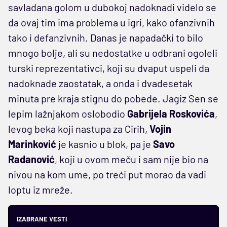
savladana golom u dubokoj nadoknadi videlo se
da ovaj tim ima problema u igri, kako ofanzivnih
tako i defanzivnih. Danas je napadački to bilo
mnogo bolje, ali su nedostatke u odbrani ogoleli
turski reprezentativci, koji su dvaput uspeli da
nadoknade zaostatak, a onda i dvadesetak
minuta pre kraja stignu do pobede. Jagiz Sen se
lepim lažnjakom oslobodio
Gabrijela Roskovića
,
levog beka koji nastupa za Cirih,
Vojin
Marinković
je kasnio u blok, pa je
Savo
Radanović
, koji u ovom meču i sam nije bio na
nivou na kom ume, po treći put morao da vadi
loptu iz mreže.
IZABRANE VESTI