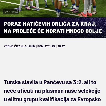
(©MN Press)
PORAZ MATIĆEVIH ORLIĆA ZA KRAJ,
NA PROLEĆE ĆE MORATI MNOGO BOLJE
VREME ČITANJA: 2MIN | PON. 17.11.25. | 18:17
Turska slavila u Pančevu sa 3:2, ali to
neće uticati na plasman naše selekcije
u elitnu grupu kvalifikacija za Evropsko