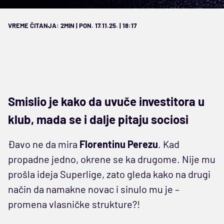
VREME ČITANJA: 2MIN | PON. 17.11.25. | 18:17
Smislio je kako da uvuče investitora u
klub, mada se i dalje pitaju sociosi
Đavo ne da mira
Florentinu Perezu
. Kad
propadne jedno, okrene se ka drugome. Nije mu
prošla ideja Superlige, zato gleda kako na drugi
način da namakne novac i sinulo mu je –
promena vlasničke strukture?!