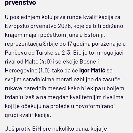
prvenstvo
U poslednjem kolu prve runde kvalifikacija za
Evropsko prvenstvo 2026, koje će biti održano
krajem maja i početkom juna u Estoniji,
reprezentacija Srbije do 17 godina poražena je u
Pančevu od Turske sa 2:3. Bio je to mnogo jači
rival od Malte (4:0) i selekcije Bosne i
Hercegovine (1:0), tako da će
Igor Matić
sa
svojim saradnicima morati ozbiljno da zasuče
rukave narednih meseci kako bi ekipa u boljem
izdanju izašla na megdan kvalitetnijim rivalima
koji je očekuju na proleće u novoformiranoj
grupi kvalifikacija.
Još protiv BiH pre nekoliko dana, koja je