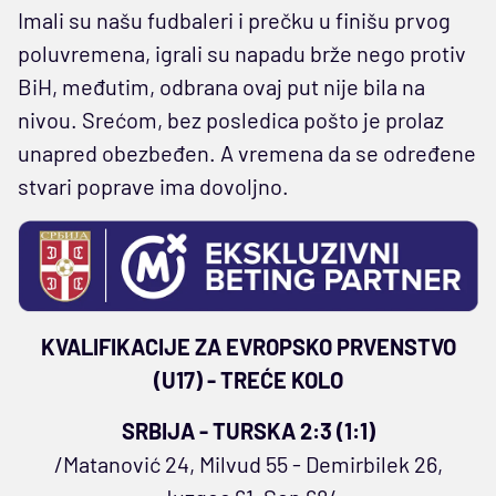
Imali su našu fudbaleri i prečku u finišu prvog
poluvremena, igrali su napadu brže nego protiv
BiH, međutim, odbrana ovaj put nije bila na
nivou. Srećom, bez posledica pošto je prolaz
unapred obezbeđen. A vremena da se određene
stvari poprave ima dovoljno.
KVALIFIKACIJE ZA EVROPSKO PRVENSTVO
(U17) - TREĆE KOLO
SRBIJA - TURSKA 2:3 (1:1)
/Matanović 24, Milvud 55 - Demirbilek 26,