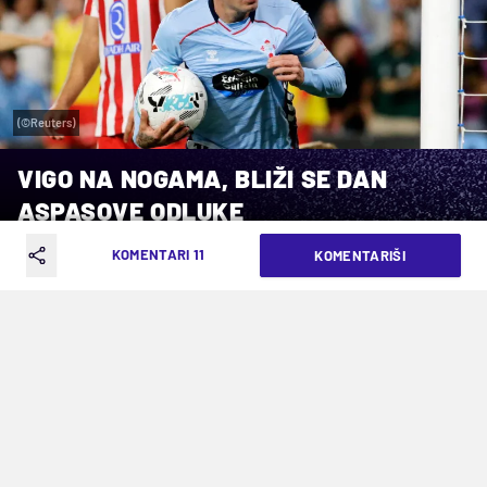
(©Reuters)
VIGO NA NOGAMA, BLIŽI SE DAN
ASPASOVE ODLUKE
KOMENTARI 11
KOMENTARIŠI
VREME ČITANJA: 2MIN | PON. 17.11.25. | 18:17
Navijači Selte sa nestrpljenjem čekaju
odluku da li će kapiten produžiti ugovor