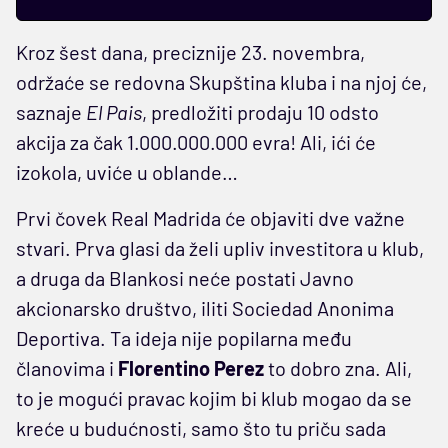
Kroz šest dana, preciznije 23. novembra,
održaće se redovna Skupština kluba i na njoj će,
saznaje
El Pais
, predložiti prodaju 10 odsto
akcija za čak 1.000.000.000 evra! Ali, ići će
izokola, uviće u oblande…
Prvi čovek Real Madrida će objaviti dve važne
stvari. Prva glasi da želi upliv investitora u klub,
a druga da Blankosi neće postati Javno
akcionarsko društvo, iliti Sociedad Anonima
Deportiva. Ta ideja nije popilarna među
članovima i
Florentino Perez
to dobro zna. Ali,
to je mogući pravac kojim bi klub mogao da se
kreće u budućnosti, samo što tu priču sada