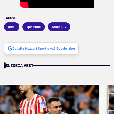
TAGOVI
orlići
Igor Matić
Srbija U17
Dodajte Mozzart Sport u vaš Google izbor
SLEDEĆA VEST