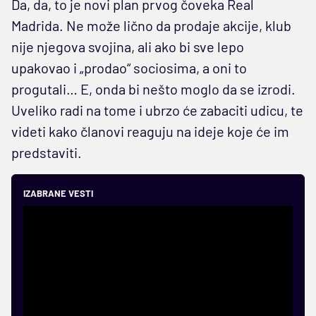
Da, da, to je novi plan prvog čoveka Real
Madrida. Ne može lično da prodaje akcije, klub
nije njegova svojina, ali ako bi sve lepo
upakovao i „prodao“ sociosima, a oni to
progutali… E, onda bi nešto moglo da se izrodi.
Uveliko radi na tome i ubrzo će zabaciti udicu, te
videti kako članovi reaguju na ideje koje će im
predstaviti.
IZABRANE VESTI