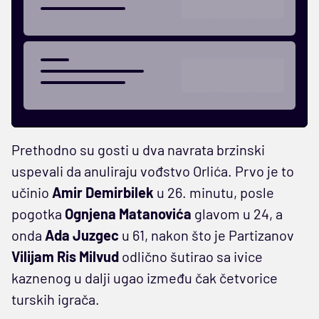
Prethodno su gosti u dva navrata brzinski
uspevali da anuliraju vođstvo Orlića. Prvo je to
učinio
Amir Demirbilek
u 26. minutu, posle
pogotka
Ognjena Matanovića
glavom u 24, a
onda
Ada Juzgec
u 61, nakon što je Partizanov
Vilijam Ris Milvud
odlično šutirao sa ivice
kaznenog u dalji ugao između čak četvorice
turskih igrača.