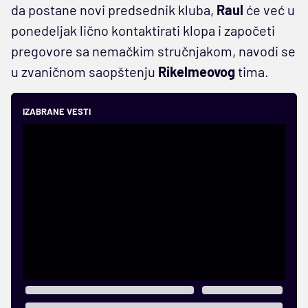
da postane novi predsednik kluba,
Raul
će već u
ponedeljak lično kontaktirati klopa i započeti
pregovore sa nemačkim stručnjakom, navodi se
u zvaničnom saopštenju
Rikelmeovog
tima.
IZABRANE VESTI