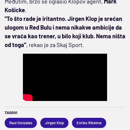
Međutim, brzo se oglasio Klopov agent,
Mark
Košicke
.
"To što rade je iritantno. Jirgen Klop je srećan
ulogom u Red Bulu i nema nikakve ambicije da
se vraća kao trener, u bilo koji klub. Nema ništa
od toga"
, rekao je za Skaj Sport.
TAGOVI
Raul Gonzales
Jirgen Klop
Enrike Rikelme