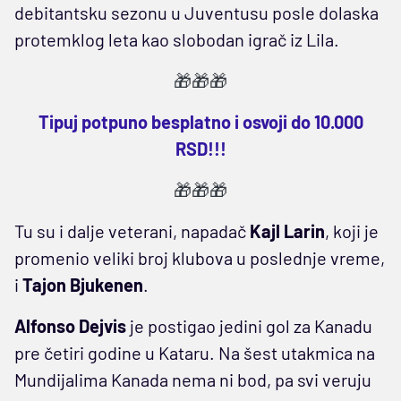
debitantsku sezonu u Juventusu posle dolaska
protemklog leta kao slobodan igrač iz Lila.
🎁🎁🎁
Tipuj potpuno besplatno i osvoji do 10.000
RSD!!!
🎁🎁🎁
Tu su i dalje veterani, napadač
Kajl Larin
, koji je
promenio veliki broj klubova u poslednje vreme,
i
Tajon Bjukenen
.
Alfonso Dejvis
je postigao jedini gol za Kanadu
pre četiri godine u Kataru. Na šest utakmica na
Mundijalima Kanada nema ni bod, pa svi veruju