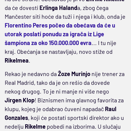
da će dovesti
Erlinga Haland
a, zbog čega
Mančester siti hoće da tuži i njega i klub, onda je
Florentino Peres počeo da obećava da će u
utorak poslati ponudu za igrača iz Lige
šampiona za oko 150.000.000 evra
... I tu nije
kraj. Obećanja se nastavljaju, novo stiže od
Rikelmea
.
Rekao je nedavno da
Žoze Murinjo
nije trener za
Real Madrid, tako da je on rešio da dovede
nekog drugog. To je ni manje ni više nego
Jirgen Klop
! Biznismen ima glavnog favorita za
klupu, kojeg je odabrao čuveni napadač
Raul
Gonzales
, koji će postati sportski direktor ako u
nedelju
Rikelme
pobedi na izborima. U slučaju