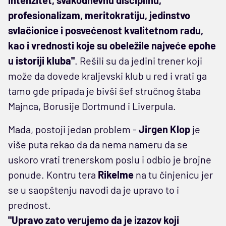
profesionalizam, meritokratiju, jedinstvo
svlačionice i posvećenost kvalitetnom radu,
kao i vrednosti koje su obeležile najveće epohe
u istoriji kluba"
. Rešili su da jedini trener koji
može da dovede kraljevski klub u red i vrati ga
tamo gde pripada je bivši šef stručnog štaba
Majnca, Borusije Dortmund i Liverpula.
Mada, postoji jedan problem -
Jirgen Klop
je
više puta rekao da da nema nameru da se
uskoro vrati trenerskom poslu i odbio je brojne
ponude. Kontru tera
Rikelme
na tu činjenicu jer
se u saopštenju navodi da je upravo to i
prednost.
"Upravo zato verujemo da je izazov koji