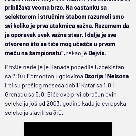
približava veoma brzo. Na sastanku sa
selektorom i stručnim štabom razumeli smo
svi koliko je prva utakmica važna. Razumem da
je oporavak uvek važna stvar. I dalje je sve
otvoreno što se tiče mog učešća u prvom
meču na šampionatu”,
rekao je
Dejvis.
Prošle nedelje je Kanada pobedila Uzbekistan
sa 2:0 u Edmontonu golovima
Osorija
i
Nelsona
.
Irci su prošlog meseca dobili Katar sa 1:0 I
Grenadu sa 5:0. Biće ovo prvi obračun ovih
selekcija još od 2003. godine kada je evropska
selekcija slavili sa 3:0.