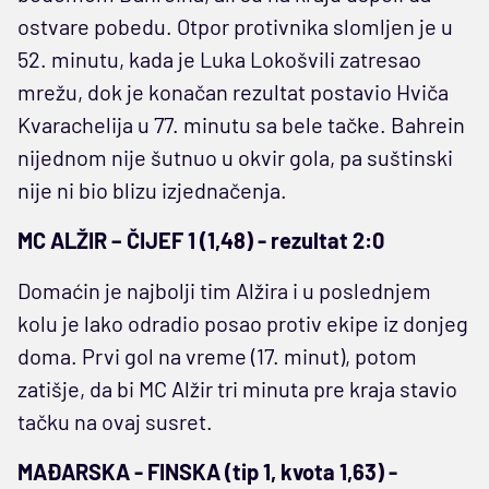
ostvare pobedu. Otpor protivnika slomljen je u
52. minutu, kada je Luka Lokošvili zatresao
mrežu, dok je konačan rezultat postavio Hviča
Kvarachelija u 77. minutu sa bele tačke. Bahrein
nijednom nije šutnuo u okvir gola, pa suštinski
nije ni bio blizu izjednačenja.
MC ALŽIR – ČIJEF 1 (1,48) - rezultat 2:0
Domaćin je najbolji tim Alžira i u poslednjem
kolu je lako odradio posao protiv ekipe iz donjeg
doma. Prvi gol na vreme (17. minut), potom
zatišje, da bi MC Alžir tri minuta pre kraja stavio
tačku na ovaj susret.
MAĐARSKA - FINSKA (tip 1, kvota 1,63) -