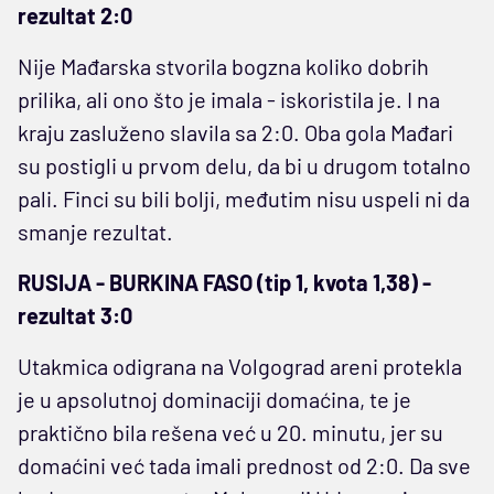
rezultat 2:0
Nije Mađarska stvorila bogzna koliko dobrih
prilika, ali ono što je imala - iskoristila je. I na
kraju zasluženo slavila sa 2:0. Oba gola Mađari
su postigli u prvom delu, da bi u drugom totalno
pali. Finci su bili bolji, međutim nisu uspeli ni da
smanje rezultat.
RUSIJA - BURKINA FASO (tip 1, kvota 1,38) -
rezultat 3:0
Utakmica odigrana na Volgograd areni protekla
je u apsolutnoj dominaciji domaćina, te je
praktično bila rešena već u 20. minutu, jer su
domaćini već tada imali prednost od 2:0. Da sve