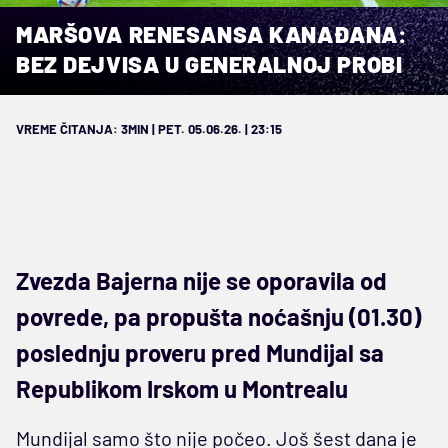
MARŠOVA RENESANSA KANAĐANA:
BEZ DEJVISA U GENERALNOJ PROBI
VREME ČITANJA: 3MIN | PET. 05.06.26. | 23:15
Zvezda Bajerna nije se oporavila od
povrede, pa propušta noćašnju (01.30)
poslednju proveru pred Mundijal sa
Republikom Irskom u Montrealu
Mundijal samo što nije počeo. Još šest dana je