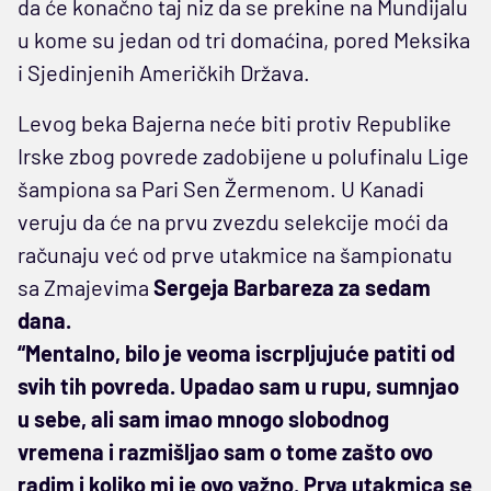
da će konačno taj niz da se prekine na Mundijalu
u kome su jedan od tri domaćina, pored Meksika
i Sjedinjenih Američkih Država.
Levog beka Bajerna neće biti protiv Republike
Irske zbog povrede zadobijene u polufinalu Lige
šampiona sa Pari Sen Žermenom. U Kanadi
veruju da će na prvu zvezdu selekcije moći da
računaju već od prve utakmice na šampionatu
sa Zmajevima
Sergeja Barbareza za sedam
dana.
“Mentalno, bilo je veoma iscrpljujuće patiti od
svih tih povreda. Upadao sam u rupu, sumnjao
u sebe, ali sam imao mnogo slobodnog
vremena i razmišljao sam o tome zašto ovo
radim i koliko mi je ovo važno. Prva utakmica se