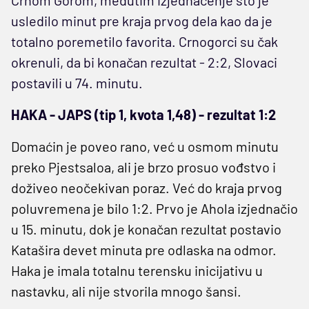
usledilo minut pre kraja prvog dela kao da je
totalno poremetilo favorita. Crnogorci su čak
okrenuli, da bi konačan rezultat - 2:2, Slovaci
postavili u 74. minutu.
HAKA - JAPS (tip 1, kvota 1,48) - rezultat 1:2
Domaćin je poveo rano, već u osmom minutu
preko Pjestsaloa, ali je brzo prosuo vođstvo i
doživeo neočekivan poraz. Već do kraja prvog
poluvremena je bilo 1:2. Prvo je Ahola izjednačio
u 15. minutu, dok je konačan rezultat postavio
Katašira devet minuta pre odlaska na odmor.
Haka je imala totalnu terensku inicijativu u
nastavku, ali nije stvorila mnogo šansi.