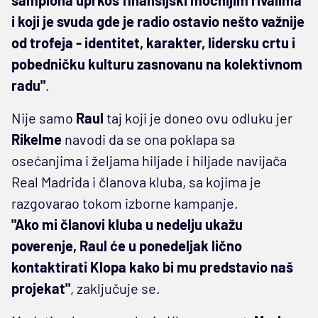
i koji je svuda gde je radio ostavio nešto važnije
od trofeja - identitet, karakter, lidersku crtu i
pobedničku kulturu zasnovanu na kolektivnom
radu"
.
Nije samo
Raul
taj koji je doneo ovu odluku jer
Rikelme
navodi da se ona poklapa sa
osećanjima i željama hiljade i hiljade navijača
Real Madrida i članova kluba, sa kojima je
razgovarao tokom izborne kampanje.
"Ako mi članovi kluba u nedelju ukažu
poverenje, Raul će u ponedeljak lično
kontaktirati Klopa kako bi mu predstavio naš
projekat"
, zaključuje se.