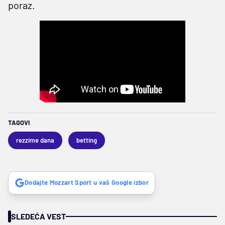
poraz.
TAGOVI
rezzime dana
betting
Dodajte Mozzart Sport u vaš Google izbor
SLEDEĆA VEST