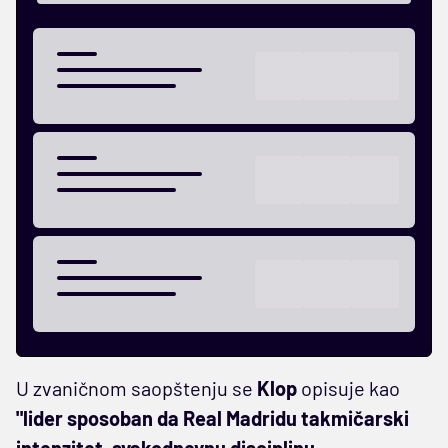
U zvaničnom saopštenju se
Klop
opisuje kao
"lider sposoban da Real Madridu takmičarski
intenzitet, svakodnevnu disciplinu,