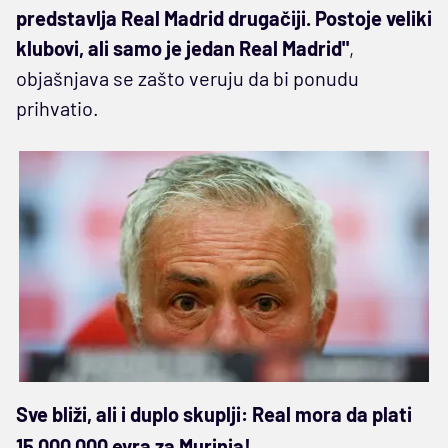
predstavlja Real Madrid drugačiji. Postoje veliki
klubovi, ali samo je jedan Real Madrid"
,
objašnjava se zašto veruju da bi ponudu
prihvatio.
Sve bliži, ali i duplo skuplji: Real mora da plati
15.000.000 evra za Murinja!