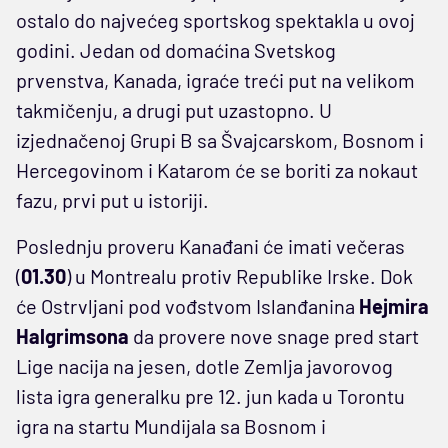
ostalo do najvećeg sportskog spektakla u ovoj
godini. Jedan od domaćina Svetskog
prvenstva, Kanada, igraće treći put na velikom
takmičenju, a drugi put uzastopno. U
izjednačenoj Grupi B sa Švajcarskom, Bosnom i
Hercegovinom i Katarom će se boriti za nokaut
fazu, prvi put u istoriji.
Poslednju proveru Kanađani će imati večeras
(
01.30
) u Montrealu protiv Republike Irske. Dok
će Ostrvljani pod vođstvom Islanđanina
Hejmira
Halgrimsona
da provere nove snage pred start
Lige nacija na jesen, dotle Zemlja javorovog
lista igra generalku pre 12. jun kada u Torontu
igra na startu Mundijala sa Bosnom i