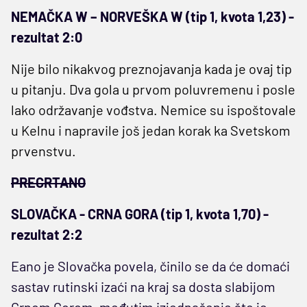
NEMAČKA W – NORVEŠKA W (tip 1, kvota 1,23) -
rezultat 2:0
Nije bilo nikakvog preznojavanja kada je ovaj tip
u pitanju. Dva gola u prvom poluvremenu i posle
lako održavanje vođstva. Nemice su ispoštovale
u Kelnu i napravile još jedan korak ka Svetskom
prvenstvu.
PRECRTANO
SLOVAČKA - CRNA GORA (tip 1, kvota 1,70) -
rezultat 2:2
Eano je Slovačka povela, činilo se da će domaći
sastav rutinski izaći na kraj sa dosta slabijom
Crnom Gorom, međutim izjednačenje što je