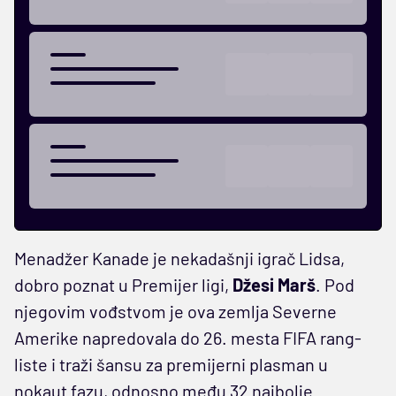
Menadžer Kanade je nekadašnji igrač Lidsa,
dobro poznat u Premijer ligi,
Džesi Marš
. Pod
njegovim vođstvom je ova zemlja Severne
Amerike napredovala do 26. mesta FIFA rang-
liste i traži šansu za premijerni plasman u
nokaut fazu, odnosno među 32 najbolje