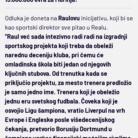
Odluka je doneta na
Raulovu
inicijativu, koji bi se
kao sportski direktor sve pitao u Realu.
"Raul već sada intezivno radi radi na izgradnji
sportskog projekta koji treba da obeleži
narednu deceniju kluba, pri čemu će
omladinska škola biti jedan od njegovih
ključnih stubova. Od trenutka kada se
priključio projektu, za mesto trenera predložio
je samo jedno ime. Trenera koji je obeležio
jednu eru svetskog fudbala. Čoveka koji je
osvojio Ligu šampiona, vratio Liverpul na vrh
Evrope i Engleske posle višedecenijskog
čekanja, pretvorio Borusiju Dortmund u
šampiona uprkos finansijski moćnijim rivalima