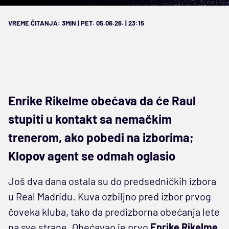
VREME ČITANJA: 3MIN | PET. 05.06.26. | 23:15
Enrike Rikelme obećava da će Raul
stupiti u kontakt sa nemačkim
trenerom, ako pobedi na izborima;
Klopov agent se odmah oglasio
Još dva dana ostala su do predsedničkih izbora
u Real Madridu. Kuva ozbiljno pred izbor prvog
čoveka kluba, tako da predizborna obećanja lete
na sve strane. Obećavao je prvo
Enrike Rikelme