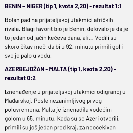
BENIN – NIGER (tip 1, kvota 2,20) - rezultat 1:1
Bolan pad na prijateljskoj utakmici afričkih
rivala. Blagi favorit bio je Benin, delovalo je da je
to jedan od jačih kečeva dana, ali... Vodili su
skoro čitav meč, da bi u 92. minutu primili gol i
sve je palo u vodu.
AZERBEJDŽAN - MALTA (tip 1, kvota 2,20) -
rezultat 0:2
Iznenađenje u prijateljskoj utakmici odigranoj u
Mađarskoj. Posle nezanimljivog prvog
poluvremena, Malta je iznenadila vodećim
golom u 65. minutu. Kada su se Azeri otvorili,
primili su još jedan pred kraj, za neočekivan