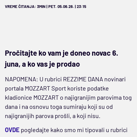
VREME ČITANJA: 3MIN | PET. 05.06.26. | 23:15
Pročitajte ko vam je doneo novac 6.
juna, a ko vas je prodao
NAPOMENA: U rubrici REZZIME DANA novinari
portala MOZZART Sport koriste podatke
kladionice MOZZART o najigranijim parovima tog
dana i na osnovu toga sumiraju koji su od
najigranijih parova prošli, a koji nisu.
OVDE
pogledajte kako smo mi tipovali u rubrici