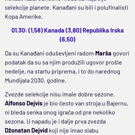
selekcije planete. Kanađani su bili i polufinalisti
Kopa Amerike.
01.30: (1,58) Kanada (3,80) Republika Irska
(6,50)
Da su Kanađani oduševljeni radom
Marša
govori
podatak da su sa njim produžili ugovor prošle
nedelje, na startu priprema, i to do narednog
Mundijala 2030. godine.
Zvezde selekcije nisu imale dobre sezone.
Alfonso Dejvis
je bio često van stroja u Bajernu,
ni bleda senka onog igrača od pre nekoliko
sezona. U napadu je i dalje prva zvezda
Džonatan Dejvid
koji nije imao slabu