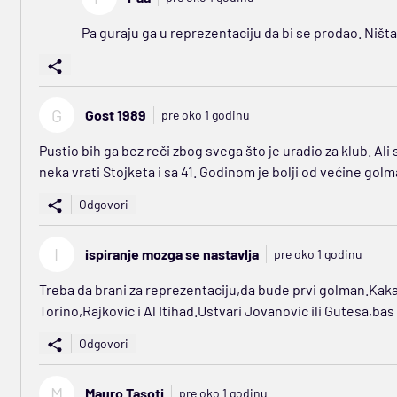
Pa guraju ga u reprezentaciju da bi se prodao. Ništ
G
Gost 1989
pre oko 1 godinu
Pustio bih ga bez reči zbog svega što je uradio za klub. Ali
neka vrati Stojketa i sa 41. Godinom je bolji od većine gol
Odgovori
I
ispiranje mozga se nastavlja
pre oko 1 godinu
Treba da brani za reprezentaciju,da bude prvi golman.Kakav 
Torino,Rajkovic i Al Itihad.Ustvari Jovanovic ili Gutesa,bas
Odgovori
M
Mauro Tasoti
pre oko 1 godinu