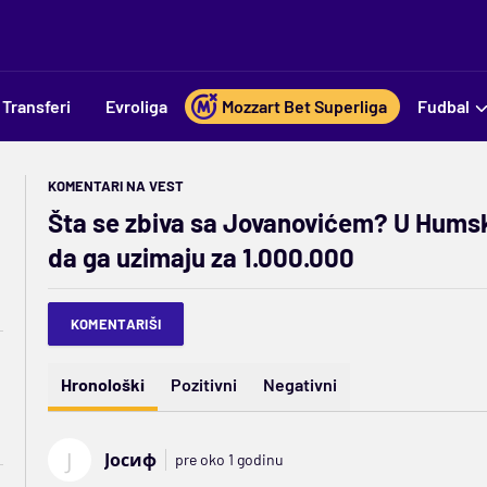
Transferi
Evroliga
Mozzart Bet Superliga
Fudbal
KOMENTARI NA VEST
Šta se zbiva sa Jovanovićem? U Humsk
da ga uzimaju za 1.000.000
KOMENTARIŠI
Hronološki
Pozitivni
Negativni
Ј
Јосиф
pre oko 1 godinu