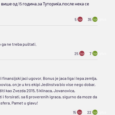
 више од 15 година,за Туториќа,после нека се
ion:minus
ion:plus
5
35
 ga ne treba puštati.
ion:minus
ion:plus
25
7
inansijski jaci ugovor. Bonus je jaca liga i lepa zemlja,
vica, on je u krs ekipi Jedinstva bio vise nego dobar,
iti kao Zvezda 2015, 5 klinaca, Jovanovica,
 i forsirati, sa 6 proverenih igraca, sigurno da moze da
ansfera. Pamet u glavu!
ion:minus
ion:plus
15
22