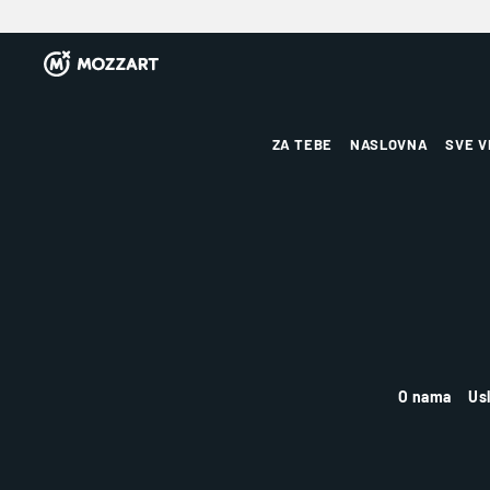
ZA TEBE
NASLOVNA
SVE V
O nama
Us