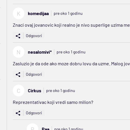
K
komedijaa
pre oko 1 godinu
Znaci ovaj jovanovic koji realno je nivo superlige uzima m
Odgovori
N
nesalomivi*
pre oko 1 godinu
Zasluzio je da ode ako moze dobru lovu da uzme. Malog j
Odgovori
C
Cirkus
pre oko 1 godinu
Reprezentativac koji vredi samo milion?
Odgovori
P
Paa
pre oko 1 godinu