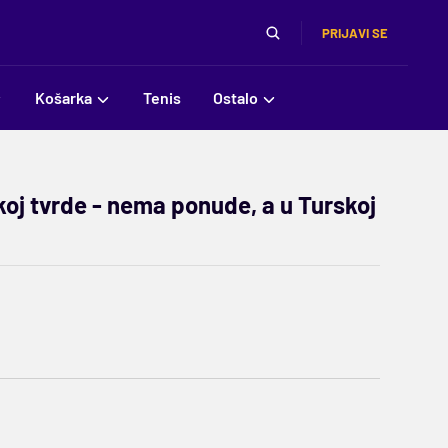
PRIJAVI SE
Košarka
Tenis
Ostalo
oj tvrde - nema ponude, a u Turskoj