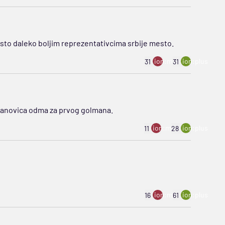
esto daleko boljim reprezentativcima srbije mesto.
ion:minus
ion:plus
31
31
ovanovica odma za prvog golmana.
ion:minus
ion:plus
11
28
ion:minus
ion:plus
16
61