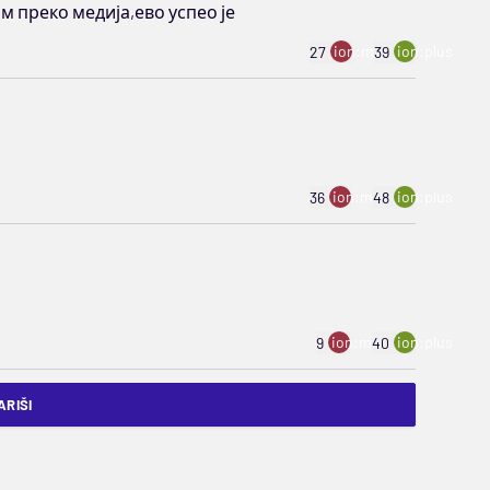
м преко медија,ево успео је
ion:minus
ion:plus
27
39
ion:minus
ion:plus
36
48
ion:minus
ion:plus
9
40
RIŠI