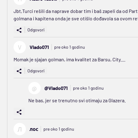
Jbt,Turci rešili da naprave dobar tim i baš zapeli da od Par
golmana i kapitena onda je sve otišlo dođavola sa ovom r
Odgovori
V
Vlado071
pre oko 1 godinu
Momak je sjajan golman, ima kvalitet za Barsu, City....
Odgovori
@
@Vlado071
pre oko 1 godinu
Ne bas, jer se trenutno svi otimaju za Glazera.
Л
лос
pre oko 1 godinu