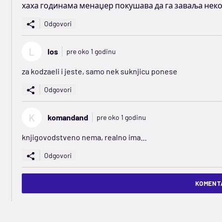
хаха годинама менаџер покушава да га заваља неко
Odgovori
L
los
pre oko 1 godinu
za kodzaeli i jeste, samo nek suknjicu ponese
Odgovori
K
komandand
pre oko 1 godinu
knjigovodstveno nema, realno ima...
Odgovori
KOMENTA