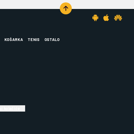
KOŠARKA
TENIS
OSTALO
i kolačiće