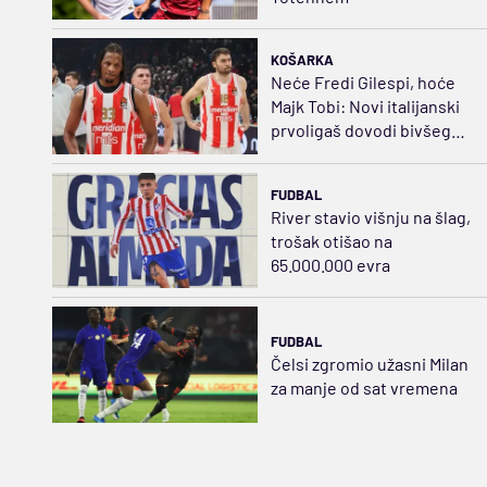
KOŠARKA
Neće Fredi Gilespi, hoće
Majk Tobi: Novi italijanski
prvoligaš dovodi bivšeg
centra Zvezde
FUDBAL
River stavio višnju na šlag,
trošak otišao na
65.000.000 evra
FUDBAL
Čelsi zgromio užasni Milan
za manje od sat vremena