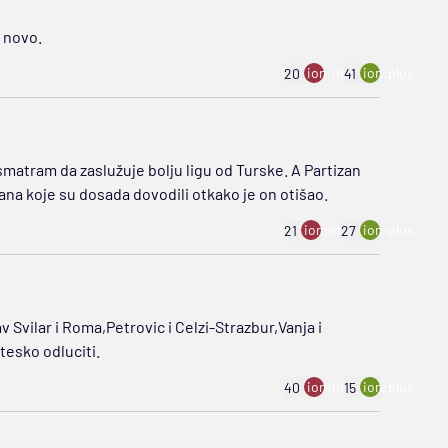
a novo.
ion:minus
ion:plus
20
41
 smatram da zaslužuje bolju ligu od Turske. A Partizan
mana koje su dosada dovodili otkako je on otišao.
ion:minus
ion:plus
21
27
Svilar i Roma,Petrovic i Celzi-Strazbur,Vanja i
 tesko odluciti.
ion:minus
ion:plus
40
15