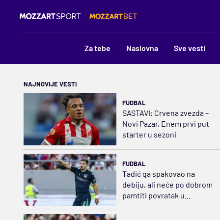
Za tebe
Naslovna
Sve vesti
NAJNOVIJE VESTI
FUDBAL
SASTAVI: Crvena zvezda –
Novi Pazar, Enem prvi put
starter u sezoni
FUDBAL
Tadić ga spakovao na
debiju, ali neće po dobrom
pamtiti povratak u
Erediviziju (VIDEO)