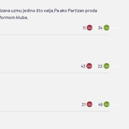
tizana uzmu jedino što valja.Pa ako Partizan proda
eformom kluba.
ion:minus
ion:plus
11
34
ion:minus
ion:plus
43
22
ion:minus
ion:plus
21
46