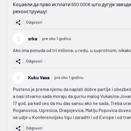
Коџаели да прво исплати 600 000€ што дугује звезди
реконструишу!
Odgovori
S
srka
pre oko 1 godinu
Ako ima ponuda od tri miliona, u redu, u suprotnom, nikako
Odgovori
K
Kuku Vasa
pre oko 1 godinu
Posteno je prema njemu da naplati dobre partije i obezbedi f
a nasi stvarno sada moraju da gurnu malog Vukasina Jovano
17 god, pa kad ces da mu das sansu ako ne sada. Treba urad
Roganovica, Ugresica, Dragojevica, Matiju Popovica dovesti
se udje u Konferencijsku ligu i zaraditi i od Evrope i od tr
Odgovori