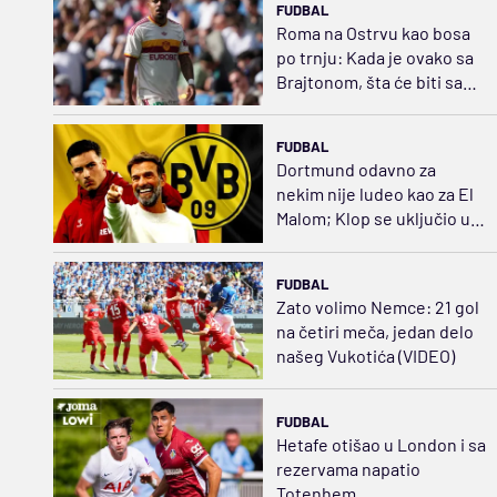
FUDBAL
Roma na Ostrvu kao bosa
po trnju: Kada je ovako sa
Brajtonom, šta će biti sa
Sitijem ili Arsenalom?
FUDBAL
Dortmund odavno za
nekim nije ludeo kao za El
Malom; Klop se uključio u
priču, posao od 50.000.000
FUDBAL
Zato volimo Nemce: 21 gol
na četiri meča, jedan delo
našeg Vukotića (VIDEO)
FUDBAL
Hetafe otišao u London i sa
rezervama napatio
Totenhem