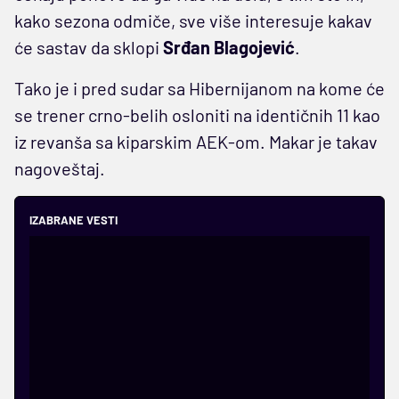
kako sezona odmiče, sve više interesuje kakav
će sastav da sklopi
Srđan Blagojević
.
Tako je i pred sudar sa Hibernijanom na kome će
se trener crno-belih osloniti na identičnih 11 kao
iz revanša sa kiparskim AEK-om. Makar je takav
nagoveštaj.
IZABRANE VESTI