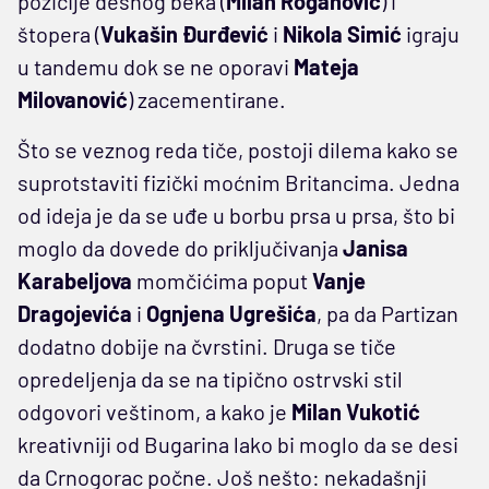
pozicije desnog beka (
Milan Roganović
) i
štopera (
Vukašin Đurđević
i
Nikola Simić
igraju
u tandemu dok se ne oporavi
Mateja
Milovanović
) zacementirane.
Što se veznog reda tiče, postoji dilema kako se
suprotstaviti fizički moćnim Britancima. Jedna
od ideja je da se uđe u borbu prsa u prsa, što bi
moglo da dovede do priključivanja
Janisa
Karabeljova
momčićima poput
Vanje
Dragojevića
i
Ognjena Ugrešića
, pa da Partizan
dodatno dobije na čvrstini. Druga se tiče
opredeljenja da se na tipično ostrvski stil
odgovori veštinom, a kako je
Milan Vukotić
kreativniji od Bugarina lako bi moglo da se desi
da Crnogorac počne. Još nešto: nekadašnji