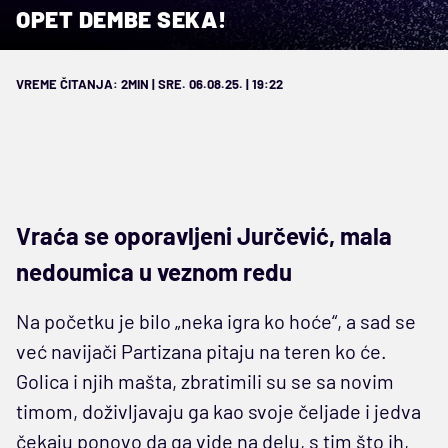
OPET DEMBE SEKA!
VREME ČITANJA: 2MIN | SRE. 06.08.25. | 19:22
Vraća se oporavljeni Jurčević, mala
nedoumica u veznom redu
Na početku je bilo „neka igra ko hoće“, a sad se
već navijači Partizana pitaju na teren ko će.
Golica i njih mašta, zbratimili su se sa novim
timom, doživljavaju ga kao svoje čeljade i jedva
čekaju ponovo da ga vide na delu, s tim što ih,