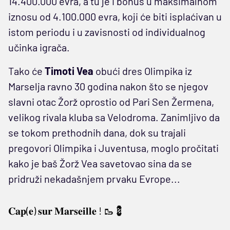
14.400.000 evra, a tu je i bonus u maksimalnom
iznosu od 4.100.000 evra, koji će biti isplaćivan u
istom periodu i u zavisnosti od individualnog
učinka igrača.
Tako će
Timoti Vea
obući dres Olimpika iz
Marselja ravno 30 godina nakon što se njegov
slavni otac Žorž oprostio od Pari Sen Žermena,
velikog rivala kluba sa Velodroma. Zanimljivo da
se tokom prethodnih dana, dok su trajali
pregovori Olimpika i Juventusa, moglo pročitati
kako je baš Žorž Vea savetovao sina da se
pridruži nekadašnjem prvaku Evrope...
𝐂𝐚𝐩(𝐞) 𝐬𝐮𝐫 𝐌𝐚𝐫𝐬𝐞𝐢𝐥𝐥𝐞 ! 🥾💈