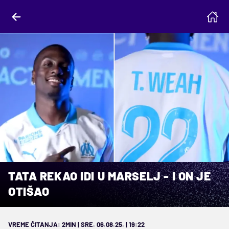
TATA REKAO IDI U MARSELJ - I ON JE
OTIŠAO
VREME ČITANJA: 2MIN | SRE. 06.08.25. | 19:22