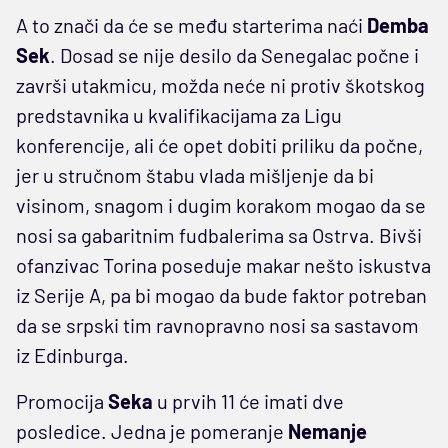
A to znači da će se među starterima naći
Demba
Sek
. Dosad se nije desilo da Senegalac počne i
završi utakmicu, možda neće ni protiv škotskog
predstavnika u kvalifikacijama za Ligu
konferencije, ali će opet dobiti priliku da počne,
jer u stručnom štabu vlada mišljenje da bi
visinom, snagom i dugim korakom mogao da se
nosi sa gabaritnim fudbalerima sa Ostrva. Bivši
ofanzivac Torina poseduje makar nešto iskustva
iz Serije A, pa bi mogao da bude faktor potreban
da se srpski tim ravnopravno nosi sa sastavom
iz Edinburga.
Promocija
Seka
u prvih 11 će imati dve
posledice. Jedna je pomeranje
Nemanje