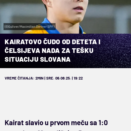
(©Guliver/Maximilian Gartner SPP)
KAIRATOVO ČUDO OD DETETA I
ČELSIJEVA NADA ZA TEŠKU
SITUACIJU SLOVANA
VREME ČITANJA: 2MIN | SRE. 06.08.25. | 19:22
Kairat slavio u prvom meču sa 1:0