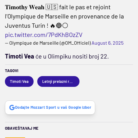
𝐓𝐢𝐦𝐨𝐭𝐡𝐲 𝐖𝐞𝐚𝐡 🇺🇸 fait le pas et rejoint
l’Olympique de Marseille en provenance de la
Juventus Turin ! 🔥🔵⚪️
pic.twitter.com/7PdKhBOzZV
— Olympique de Marseille (@OM_Officiel)
August 6, 2025
Timoti Vea
će u Olimpiku nositi broj 22.
TAGOVI
Timoti Vea
Letnji prelazni rok 2025
Dodajte Mozzart Sport u vaš Google izbor
OBAVEŠTAVAJ ME