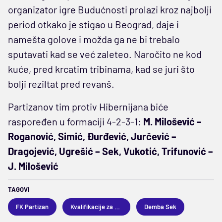
organizator igre Budućnosti prolazi kroz najbolji
period otkako je stigao u Beograd, daje i
namešta golove i možda ga ne bi trebalo
sputavati kad se već zaleteo. Naročito ne kod
kuće, pred krcatim tribinama, kad se juri što
bolji reziltat pred revanš.
Partizanov tim protiv Hibernijana biće
raspoređen u formaciji 4-2-3-1:
M. Milošević –
Roganović, Simić, Đurđević, Jurčević –
Dragojević, Ugrešić – Sek, Vukotić, Trifunović –
J. Milošević
TAGOVI
FK Partizan
Kvalifikacije za Ligu konferencije
Demba Sek