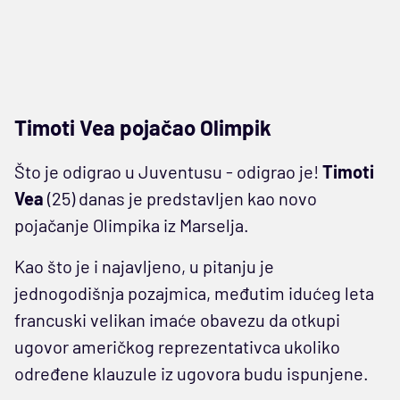
Timoti Vea pojačao Olimpik
Što je odigrao u Juventusu - odigrao je!
Timoti
Vea
(25) danas je predstavljen kao novo
pojačanje Olimpika iz Marselja.
Kao što je i najavljeno, u pitanju je
jednogodišnja pozajmica, međutim idućeg leta
francuski velikan imaće obavezu da otkupi
ugovor američkog reprezentativca ukoliko
određene klauzule iz ugovora budu ispunjene.