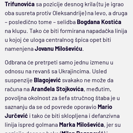
Trifunovića
sa pozicije desnog krila (tu je igrao
oba susreta protiv Oleksandrije) na levo, a druga
– posledično tome – selidba
Bogdana Kostića
na klupu. Tako će biti formirana napadačka linija
u kojoj će uloga centralnog špica opet biti
namenjena
Jovanu Miloševiću
.
Odbrana će pretrpeti samo jednu izmenu u
odnosu na revanš sa Ukrajincima. Usled
suspenzije
Blagojević
svakako ne može da
računa na
Aranđela Stojkovića
, međutim,
povoljna okolnost za šefa stručnog štaba je u
saznanju da se od povrede oporavio
Mario
Jurčević
i tako će biti sklopljena i defanzivna
linija ispred golmana
Marka Miloševića
, jer su