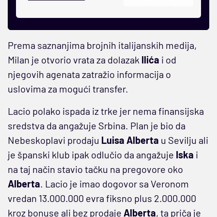
Prema saznanjima brojnih italijanskih medija,
Milan je otvorio vrata za dolazak
Ilića
i od
njegovih agenata zatražio informacija o
uslovima za mogući transfer.
Lacio polako ispada iz trke jer nema finansijska
sredstva da angažuje Srbina. Plan je bio da
Nebeskoplavi prodaju
Luisa Alberta
u Sevilju ali
je španski klub ipak odlučio da angažuje
Iska
i
na taj način stavio tačku na pregovore oko
Alberta
. Lacio je imao dogovor sa Veronom
vredan 13.000.000 evra fiksno plus 2.000.000
kroz bonuse ali bez prodaje
Alberta
, ta priča je