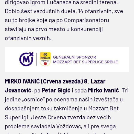
dirigovao igrom Lučanaca na sredini terena.
Dobio šest vazdušnih duela, 14 ofanzivnih, sve
su to brojke koje ga po Comparisonatoru
stavljaju na prvo mesto u konkurenciji
ofanzivnih veznih.
MIRKO IVANIĆ (Crvena zvezda) 8
:
Lazar
Jovanović
, pa
Petar Gigić
i sada
Mirko Ivanić
. Tri
jedine „osmice“ po ocenama naših izveštača u
dosadašnjem toku takmičenja u Mozzart Bet
Superligi. Jeste Crvena zvezda bez većih
problema savladala Voždovac, ali pre svega