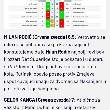
MILAN RODIĆ (Crvena zvezda) 6,5
: Verovatno se
niko neće pobuniti ako po ko zna koji put
konstatujemo da je
Milan Rodić
najbolji levi bek
Mozzart Bet Superlige što je pokazao i u sudaru
sa Voždovcem. Drugi put ove sezone u timu
kola. Rutinski obavio posao protiv Zmajeva,
usput čuvajući snagu za dvomeč sa Makabijem u
plej-ofu za Ligu šampiona.
GELOR KANGA (Crvena zvezda) 7
: Atipično za
vezistu iz Gabona, bio je korisniji u defanzivi,