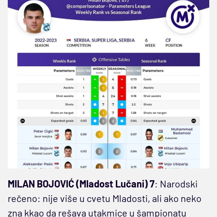
MILAN BOJOVIĆ (Mladost Lučani) 7
: Narodski
rečeno: nije više u cvetu Mladosti, ali ako neko
zna kkao da rešava utakmice u šampionatu