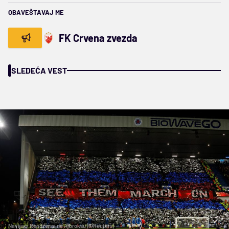
OBAVEŠTAVAJ ME
FK Crvena zvezda
SLEDEĆA VEST
Navijači Rendžersa na Ajbroksu (©Reuters)