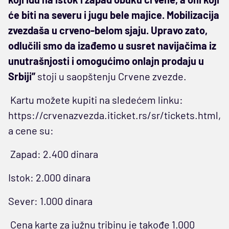
će biti na severu i jugu bele majice. Mobilizacija
zvezdaša u crveno-belom sjaju. Upravo zato,
odlučili smo da izađemo u susret navijačima iz
unutrašnjosti i omogućimo onlajn prodaju u
Srbiji”
stoji u saopštenju Crvene zvezde.
Kartu možete kupiti na sledećem linku:
https://crvenazvezda.iticket.rs/sr/tickets.html,
a cene su:
Zapad: 2.400 dinara
Istok: 2.000 dinara
Sever: 1.000 dinara
Cena karte za južnu tribinu je takođe 1.000