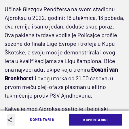
Učinak Glazgov Rendžersa na svom stadionu
Ajbroksu u 2022. godini: 16 utakmica, 13 pobeda,
dva remija i samo jedan, doduše skup poraz.
Ova paklena tvrđava vodila je Policajce prošle
sezone do finala Lige Evrope i trofeja u Kupu
Škotske, a svoju moć je demonstrirala i ovog
leta u kvalifikacijama za Ligu šampiona. Biće
ona najveći adut ekipe koju trenira
Đovani van
Bronkhorst
i ovog utorka od 21.00 časova, u
prvom meču plej-ofa za plasman u elitno
takmičenje protiv PSV Ajndhovena.
Kakva je moć Ajbroksa osetio je i belgijski
vicešampion Union Sen Žiloaz, kojem nije bilo
KOMENTARI 8
KOMENTARIŠI
dovoljno ni 2:0 iz prvog meča u Briselu za prolaz