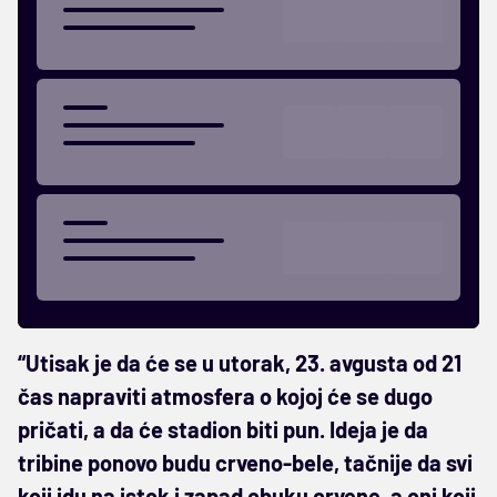
“Utisak je da će se u utorak, 23. avgusta od 21
čas napraviti atmosfera o kojoj će se dugo
pričati, a da će stadion biti pun. Ideja je da
tribine ponovo budu crveno-bele, tačnije da svi
koji idu na istok i zapad obuku crvene, a oni koji