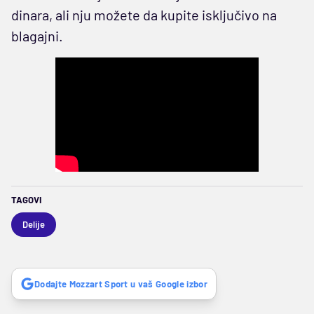
dinara, ali nju možete da kupite isključivo na
blagajni.
TAGOVI
Delije
Dodajte Mozzart Sport u vaš Google izbor