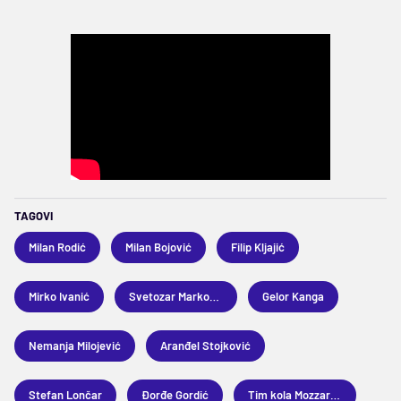
TAGOVI
Milan Rodić
Milan Bojović
Filip Kljajić
Mirko Ivanić
Svetozar Marković
Gelor Kanga
Nemanja Milojević
Aranđel Stojković
Stefan Lončar
Đorđe Gordić
Tim kola Mozzart Bet Superlige