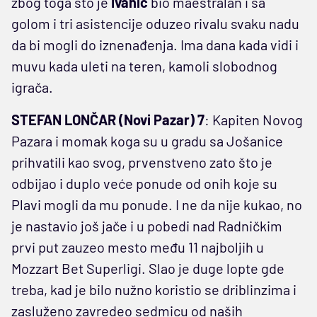
zbog toga što je
Ivanić
bio maestralan i sa
golom i tri asistencije oduzeo rivalu svaku nadu
da bi mogli do iznenađenja. Ima dana kada vidi i
muvu kada uleti na teren, kamoli slobodnog
igrača.
STEFAN LONČAR (Novi Pazar) 7
: Kapiten Novog
Pazara i momak koga su u gradu sa Jošanice
prihvatili kao svog, prvenstveno zato što je
odbijao i duplo veće ponude od onih koje su
Plavi mogli da mu ponude. I ne da nije kukao, no
je nastavio još jače i u pobedi nad Radničkim
prvi put zauzeo mesto među 11 najboljih u
Mozzart Bet Superligi. Slao je duge lopte gde
treba, kad je bilo nužno koristio se driblinzima i
zasluženo zavredeo sedmicu od naših