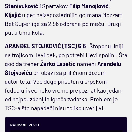
Stanivuković
i Spartakov
Filip Manojlović
.
Kljajić
u pet najzaposlednijih golmana Mozzart
Bet Superlige sa 2,96 odbrane po meču. Drugi
put u timu kola.
ARANĐEL STOJKOVIĆ (TSC) 6,5
: Štoper u liniji
sa trojicom, levi bek, po potrebi i levi spoljni. Šta
god da trener
Žarko Lazetić
nameni
Aranđelu
Stojkoviću
on obavi sa priličnom dozom
autoriteta. Već dugo prisutan u srpskom
fudbalu i već neko vreme prepoznat kao jedan
od najpouzdanijih igrača zadatka. Problem je
TSC-a što napadači nisu toliko uverljivi.
IZABRANE VESTI