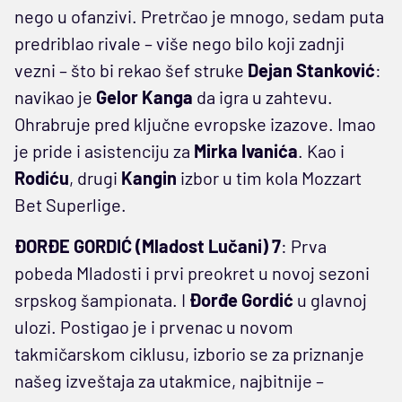
nego u ofanzivi. Pretrčao je mnogo, sedam puta
predriblao rivale – više nego bilo koji zadnji
vezni – što bi rekao šef struke
Dejan
Stanković
:
navikao je
Gelor
Kanga
da igra u zahtevu.
Ohrabruje pred ključne evropske izazove. Imao
je pride i asistenciju za
Mirka Ivanića
. Kao i
Rodiću
, drugi
Kangin
izbor u tim kola Mozzart
Bet Superlige.
ĐORĐE GORDIĆ (Mladost Lučani) 7
: Prva
pobeda Mladosti i prvi preokret u novoj sezoni
srpskog šampionata. I
Đorđe Gordić
u glavnoj
ulozi. Postigao je i prvenac u novom
takmičarskom ciklusu, izborio se za priznanje
našeg izveštaja za utakmice, najbitnije –