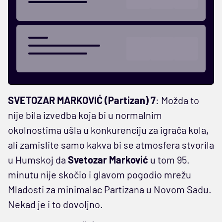
SVETOZAR MARKOVIĆ (Partizan) 7
: Možda to
nije bila izvedba koja bi u normalnim
okolnostima ušla u konkurenciju za igrača kola,
ali zamislite samo kakva bi se atmosfera stvorila
u Humskoj da
Svetozar Marković
u tom 95.
minutu nije skočio i glavom pogodio mrežu
Mladosti za minimalac Partizana u Novom Sadu.
Nekad je i to dovoljno.