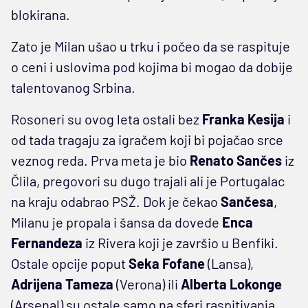
blokirana.
Zato je Milan ušao u trku i počeo da se raspituje
o ceni i uslovima pod kojima bi mogao da dobije
talentovanog Srbina.
Rosoneri su ovog leta ostali bez
Franka Kesija
i
od tada tragaju za igračem koji bi pojačao srce
veznog reda. Prva meta je bio
Renato
Sančes
iz
Člila, pregovori su dugo trajali ali je Portugalac
na kraju odabrao PSŽ. Dok je čekao
Sančesa
,
Milanu je propala i šansa da dovede
Enca
Fernandeza
iz Rivera koji je završio u Benfiki.
Ostale opcije poput
Seka Fofane
(Lansa),
Adrijena Tameza
(Verona) ili
Alberta Lokonge
(Arsenal) su ostale samo na sferi raspitivanja.