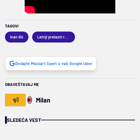
TAGOVI
Ivan Ilić
Letnji prelazni rok 2022
Dodajte Mozzart Sport u vaš Google izbor
OBAVEŠTAVAJ ME
Milan
SLEDEĆA VEST