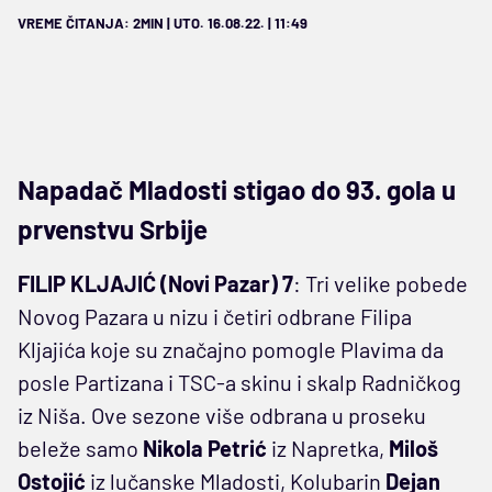
VREME ČITANJA: 2MIN | UTO. 16.08.22. | 11:49
Napadač Mladosti stigao do 93. gola u
prvenstvu Srbije
FILIP KLJAJIĆ (Novi Pazar) 7
: Tri velike pobede
Novog Pazara u nizu i četiri odbrane Filipa
Kljajića koje su značajno pomogle Plavima da
posle Partizana i TSC-a skinu i skalp Radničkog
iz Niša. Ove sezone više odbrana u proseku
beleže samo
Nikola
Petrić
iz Napretka,
Miloš
Ostojić
iz lučanske Mladosti, Kolubarin
Dejan