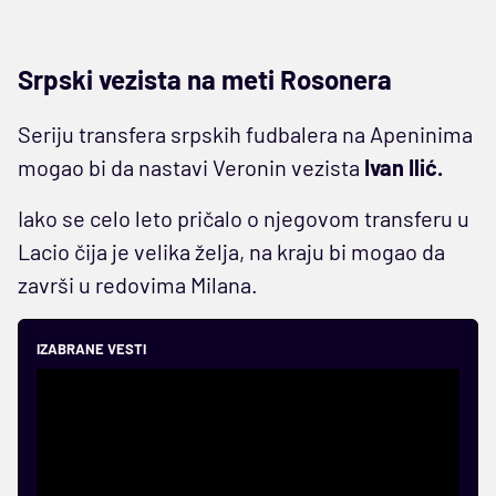
Srpski vezista na meti Rosonera
Seriju transfera srpskih fudbalera na Apeninima
mogao bi da nastavi Veronin vezista
Ivan Ilić.
Iako se celo leto pričalo o njegovom transferu u
Lacio čija je velika želja, na kraju bi mogao da
završi u redovima Milana.
IZABRANE VESTI