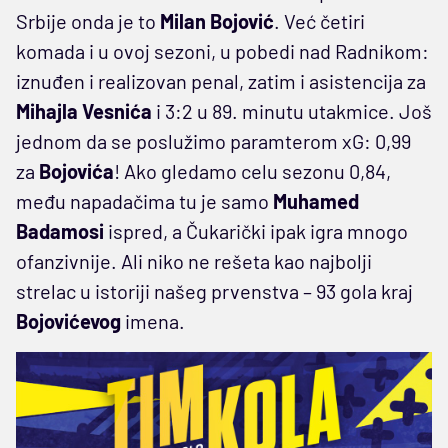
Srbije onda je to
Milan Bojović
. Već četiri
komada i u ovoj sezoni, u pobedi nad Radnikom:
iznuđen i realizovan penal, zatim i asistencija za
Mihajla Vesnića
i 3:2 u 89. minutu utakmice. Još
jednom da se poslužimo paramterom xG: 0,99
za
Bojovića
! Ako gledamo celu sezonu 0,84,
među napadačima tu je samo
Muhamed
Badamosi
ispred, a Čukarički ipak igra mnogo
ofanzivnije. Ali niko ne rešeta kao najbolji
strelac u istoriji našeg prvenstva – 93 gola kraj
Bojovićevog
imena.