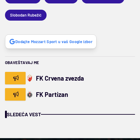
Slobodan Rubežić
Dodajte Mozzart Sport u vaš Google izbor
OBAVEŠTAVAJ ME
FK Crvena zvezda
FK Partizan
SLEDEĆA VEST