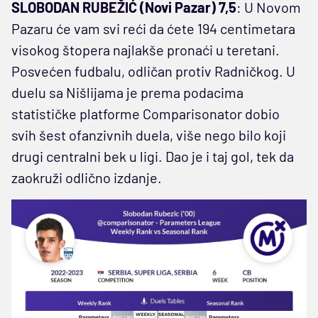
SLOBODAN RUBEŽIĆ (Novi Pazar) 7,5
: U Novom
Pazaru će vam svi reći da ćete 194 centimetara
visokog štopera najlakše pronaći u teretani.
Posvećen fudbalu, odličan protiv Radničkog. U
duelu sa Nišlijama je prema podacima
statističke platforme Comparisonator dobio
svih šest ofanzivnih duela, više nego bilo koji
drugi centralni bek u ligi. Dao je i taj gol, tek da
zaokruži odlično izdanje.