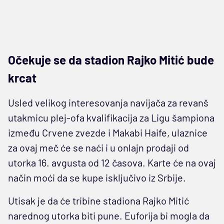
Očekuje se da stadion Rajko Mitić bude
krcat
Usled velikog interesovanja navijača za revanš
utakmicu plej-ofa kvalifikacija za Ligu šampiona
između Crvene zvezde i Makabi Haife, ulaznice
za ovaj meč će se naći i u onlajn prodaji od
utorka 16. avgusta od 12 časova. Karte će na ovaj
način moći da se kupe isključivo iz Srbije.
Utisak je da će tribine stadiona Rajko Mitić
narednog utorka biti pune. Euforija bi mogla da