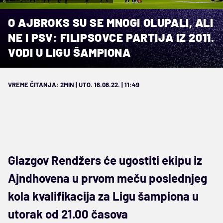
O AJBROKS SU SE MNOGI OLUPALI, ALI
NE I PSV: FILIPSOVCE PARTIJA IZ 2011.
VODI U LIGU ŠAMPIONA
VREME ČITANJA: 2MIN | UTO. 16.08.22. | 11:49
Glazgov Rendžers će ugostiti ekipu iz
Ajndhovena u prvom meču poslednjeg
kola kvalifikacija za Ligu šampiona u
utorak od 21.00 časova