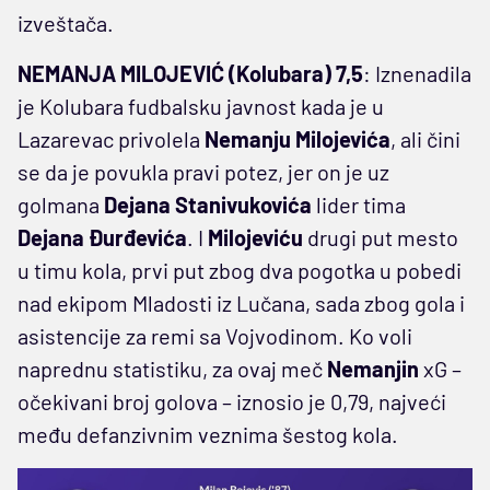
izveštača.
NEMANJA MILOJEVIĆ (Kolubara) 7,5
: Iznenadila
je Kolubara fudbalsku javnost kada je u
Lazarevac privolela
Nemanju Milojevića
, ali čini
se da je povukla pravi potez, jer on je uz
golmana
Dejana Stanivukovića
lider tima
Dejana Đurđevića
. I
Milojeviću
drugi put mesto
u timu kola, prvi put zbog dva pogotka u pobedi
nad ekipom Mladosti iz Lučana, sada zbog gola i
asistencije za remi sa Vojvodinom. Ko voli
naprednu statistiku, za ovaj meč
Nemanjin
xG –
očekivani broj golova – iznosio je 0,79, najveći
među defanzivnim veznima šestog kola.