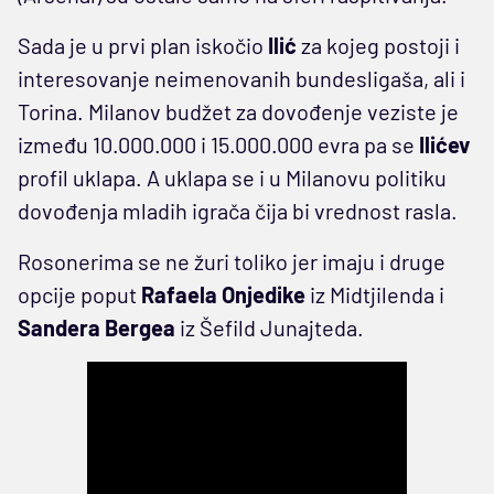
Sada je u prvi plan iskočio
Ilić
za kojeg postoji i
interesovanje neimenovanih bundesligaša, ali i
Torina. Milanov budžet za dovođenje veziste je
između 10.000.000 i 15.000.000 evra pa se
Ilićev
profil uklapa. A uklapa se i u Milanovu politiku
dovođenja mladih igrača čija bi vrednost rasla.
Rosonerima se ne žuri toliko jer imaju i druge
opcije poput
Rafaela Onjedike
iz Midtjilenda i
Sandera
Bergea
iz Šefild Junajteda.