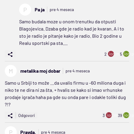
P
Pa ja
pre 4 meseca
Samo budala moze u onom trenutku da otpusti
Blagojevica. Dzaba gde je radio kad je kvaran. A i to
sto je radio je pitanje kako je radio. Bio 2 godine u
Realu sportski pa sta....
ion:minus
ion:p
2
5
M
metalika moj dobar
pre 4 meseca
Samo u Srbiji to može …da uvalis firmu u -60 miliona duga i
niko te ne dira ni za šta. + hvalis se kako si imao vrhunske
prodaje igrača haha pa gde su onda pare i odakle toliki dug
?!?
ion:minus
ion:p
Odgovori
3
39
P
Pravda.
pre 4 meseca