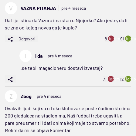
V
VAŽNA PITANJA
pre 4 meseca
Da li je istina da Vazura ima stan u Njujorku? Ako jeste, da li
se zna od kojeg novca ga je kupio?
ion:minus
ion:p
Odgovori
8
91
I
I da
pre 4 meseca
..se tebi, magacioneru dostavi izvestaj?
ion:minus
ion:p
71
12
Z
Zbog
pre 4 meseca
Ovakvih ljudi koji su u I oko klubova se posle čudimo što ima
200 gledalaca na stadionima. Naš fudbal treba ugasiti, a
pare preusmeriti I dati onima kojima je to stvarno potrebno.
Molim da mi se objavi komentar