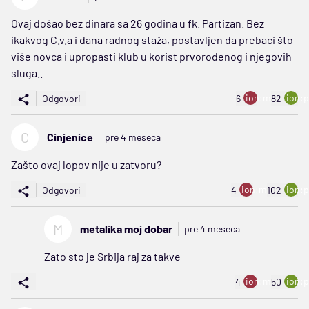
Ovaj došao bez dinara sa 26 godina u fk. Partizan. Bez
ikakvog C.v.a i dana radnog staža, postavljen da prebaci što
više novca i upropasti klub u korist prvorođenog i njegovih
sluga..
ion:minus
ion:p
Odgovori
6
82
C
Cinjenice
pre 4 meseca
Zašto ovaj lopov nije u zatvoru?
ion:minus
ion:p
Odgovori
4
102
M
metalika moj dobar
pre 4 meseca
Zato sto je Srbija raj za takve
ion:minus
ion:p
4
50