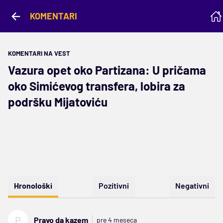
KOMENTARI
KOMENTARI NA VEST
Vazura opet oko Partizana: U pričama
oko Simićevog transfera, lobira za
podršku Mijatoviću
Hronološki
Pozitivni
Negativni
P
Pravo da kazem
pre 4 meseca