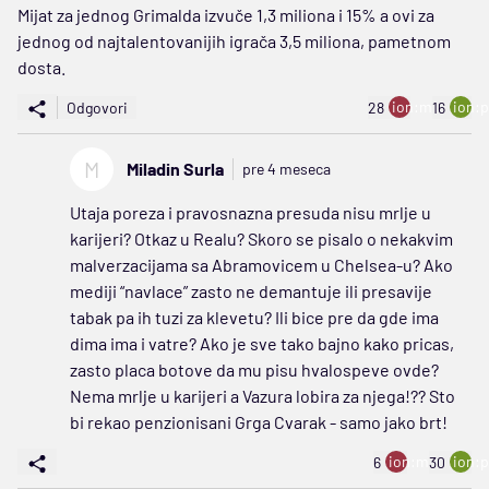
Mijat za jednog Grimalda izvuče 1,3 miliona i 15% a ovi za
jednog od najtalentovanijih igrača 3,5 miliona, pametnom
dosta.
ion:minus
ion:p
Odgovori
28
16
M
Miladin Surla
pre 4 meseca
Utaja poreza i pravosnazna presuda nisu mrlje u
karijeri? Otkaz u Realu? Skoro se pisalo o nekakvim
malverzacijama sa Abramovicem u Chelsea-u? Ako
mediji “navlace” zasto ne demantuje ili presavije
tabak pa ih tuzi za klevetu? Ili bice pre da gde ima
dima ima i vatre? Ako je sve tako bajno kako pricas,
zasto placa botove da mu pisu hvalospeve ovde?
Nema mrlje u karijeri a Vazura lobira za njega!?? Sto
bi rekao penzionisani Grga Cvarak - samo jako brt!
ion:minus
ion:p
6
30