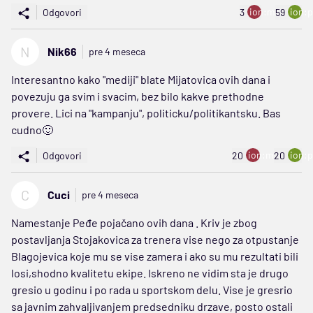
ion:minus
ion:p
Odgovori
3
59
N
Nik66
pre 4 meseca
Interesantno kako "mediji" blate Mijatovica ovih dana i
povezuju ga svim i svacim, bez bilo kakve prethodne
provere. Lici na "kampanju", politicku/politikantsku. Bas
cudno🙂
ion:minus
ion:p
Odgovori
20
20
C
Cuci
pre 4 meseca
Namestanje Peđe pojačano ovih dana . Kriv je zbog
postavljanja Stojakovica za trenera vise nego za otpustanje
Blagojevica koje mu se vise zamera i ako su mu rezultati bili
losi,shodno kvalitetu ekipe. Iskreno ne vidim sta je drugo
gresio u godinu i po rada u sportskom delu. Vise je gresrio
sa javnim zahvaljivanjem predsedniku drzave, posto ostali