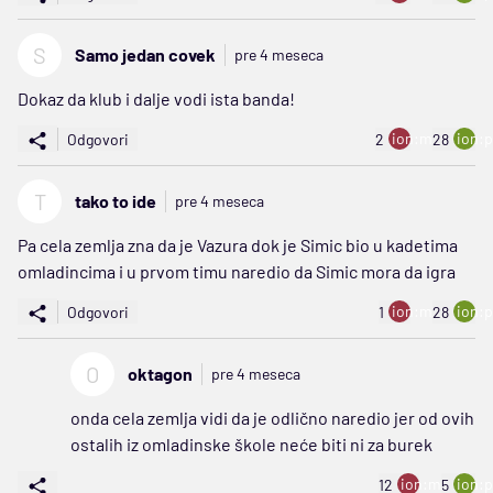
S
Samo jedan covek
pre 4 meseca
Dokaz da klub i dalje vodi ista banda!
ion:minus
ion:p
Odgovori
2
28
T
tako to ide
pre 4 meseca
Pa cela zemlja zna da je Vazura dok je Simic bio u kadetima
omladincima i u prvom timu naredio da Simic mora da igra
ion:minus
ion:p
Odgovori
1
28
O
oktagon
pre 4 meseca
onda cela zemlja vidi da je odlično naredio jer od ovih
ostalih iz omladinske škole neće biti ni za burek
ion:minus
ion:p
12
5