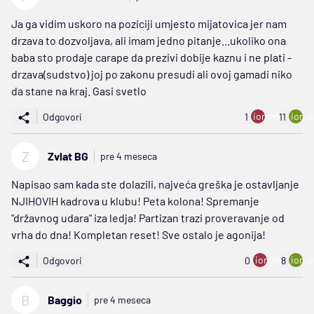
Ja ga vidim uskoro na poziciji umjesto mijatovica jer nam
drzava to dozvoljava, ali imam jedno pitanje...ukoliko ona
baba sto prodaje carape da prezivi dobije kaznu i ne plati -
drzava(sudstvo) joj po zakonu presudi ali ovoj gamadi niko
da stane na kraj. Gasi svetlo
ion:minus
ion:p
Odgovori
1
11
Z
Zvlat BG
pre 4 meseca
Napisao sam kada ste dolazili, najveća greška je ostavljanje
NJIHOVIH kadrova u klubu! Peta kolona! Spremanje
"državnog udara" iza ledja! Partizan trazi proveravanje od
vrha do dna! Kompletan reset! Sve ostalo je agonija!
ion:minus
ion:p
Odgovori
0
8
B
Baggio
pre 4 meseca