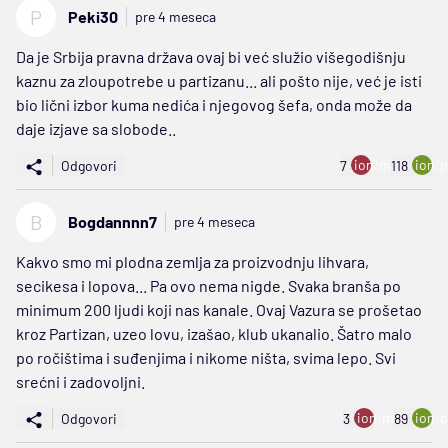
P
Peki30
pre 4 meseca
Da je Srbija pravna država ovaj bi već služio višegodišnju
kaznu za zloupotrebe u partizanu... ali pošto nije, već je isti
bio lični izbor kuma nedića i njegovog šefa, onda može da
daje izjave sa slobode..
ion:minus
ion:p
Odgovori
7
118
B
Bogdannnn7
pre 4 meseca
Kakvo smo mi plodna zemlja za proizvodnju lihvara,
secikesa i lopova... Pa ovo nema nigde. Svaka branša po
minimum 200 ljudi koji nas kanale. Ovaj Vazura se prošetao
kroz Partizan, uzeo lovu, izašao, klub ukanalio. Šatro malo
po ročištima i suđenjima i nikome ništa, svima lepo. Svi
srećni i zadovoljni.
ion:minus
ion:p
Odgovori
3
89