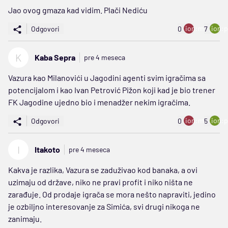
Jao ovog gmaza kad vidim. Plači Nediću
ion:minus
ion:p
Odgovori
0
7
K
Kaba Sepra
pre 4 meseca
Vazura kao Milanovići u Jagodini agenti svim igračima sa
potencijalom i kao Ivan Petrović Pižon koji kad je bio trener
FK Jagodine ujedno bio i menadžer nekim igračima.
ion:minus
ion:p
Odgovori
0
5
I
Itakoto
pre 4 meseca
Kakva je razlika, Vazura se zaduživao kod banaka, a ovi
uzimaju od države, niko ne pravi profit i niko ništa ne
zarađuje. Od prodaje igrača se mora nešto napraviti, jedino
je ozbiljno interesovanje za Simića, svi drugi nikoga ne
zanimaju.