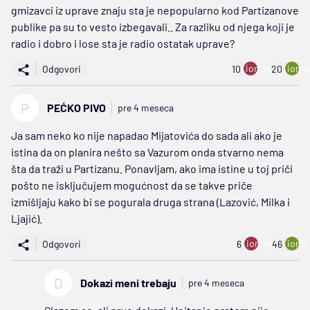
gmizavci iz uprave znaju sta je nepopularno kod Partizanove
publike pa su to vesto izbegavali.. Za razliku od njega koji je
radio i dobro i lose sta je radio ostatak uprave?
ion:minus
ion:p
Odgovori
10
20
P
PEĆKO PIVO
pre 4 meseca
Ja sam neko ko nije napadao Mijatovića do sada ali ako je
istina da on planira nešto sa Vazurom onda stvarno nema
šta da traži u Partizanu. Ponavljam, ako ima istine u toj priči
pošto ne isključujem mogućnost da se takve priče
izmišljaju kako bi se pogurala druga strana (Lazović, Milka i
Ljajić).
ion:minus
ion:p
Odgovori
6
46
D
Dokazi meni trebaju
pre 4 meseca