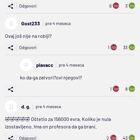
ion:minus
ion:p
Odgovori
6
3
G
Gost233
pre 4 meseca
Ovaj još nije na robiji?
ion:minus
ion:p
Odgovori
1
33
P
plavacc
pre 4 meseca
ko da ga zatvori?ovi njegovi?
ion:minus
ion:p
1
8
D
d. g.
pre 4 meseca
🤣🤣🤣🤣🤣 Oštetio za 156000 evra. Koliko je nula
izostavljeno. Ima on profesora da ga brani.
ion:minus
ion:p
Odgovori
2
43