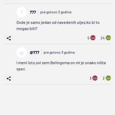
7
777
pre gotovo 3 godine
Ovde je samo jedan od navedenih uljez,ko bi to
mogao biti?
ion:minus
ion:p
5
24
@
@777
pre gotovo 3 godine
I meni isto,svi sem Belingema on mi je onako ništa
spec
ion:minus
ion:p
3
2