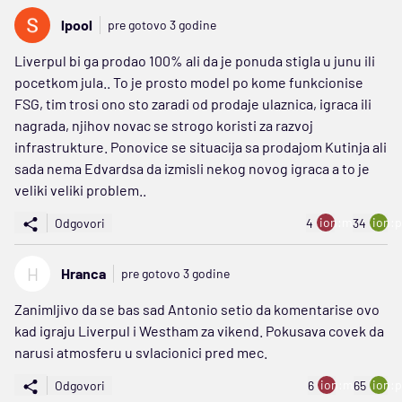
lpool
pre gotovo 3 godine
Liverpul bi ga prodao 100% ali da je ponuda stigla u junu ili
pocetkom jula.. To je prosto model po kome funkcionise
FSG, tim trosi ono sto zaradi od prodaje ulaznica, igraca ili
nagrada, njihov novac se strogo koristi za razvoj
infrastrukture. Ponovice se situacija sa prodajom Kutinja ali
sada nema Edvardsa da izmisli nekog novog igraca a to je
veliki veliki problem..
ion:minus
ion:p
Odgovori
4
34
H
Hranca
pre gotovo 3 godine
Zanimljivo da se bas sad Antonio setio da komentarise ovo
kad igraju Liverpul i Westham za vikend. Pokusava covek da
narusi atmosferu u svlacionici pred mec.
ion:minus
ion:p
Odgovori
6
65