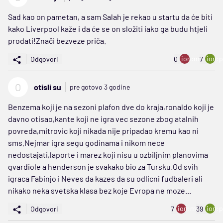
Sad kao on pametan, a sam Salah je rekao u startu da će biti
kako Liverpool kaže i da će se on složiti iako ga budu htjeli
prodati!Znači bezveze priča.
ion:minus
ion:p
Odgovori
0
7
O
otisli su
pre gotovo 3 godine
Benzema koji je na sezoni plafon dve do kraja,ronaldo koji je
davno otisao,kante koji ne igra vec sezone zbog atalnih
povreda,mitrovic koji nikada nije pripadao kremu kao ni
sms.Nejmar igra segu godinama i nikom nece
nedostajati,laporte i marez koji nisu u ozbiljnim planovima
gvardiole a henderson je svakako bio za Tursku.Od svih
igraca Fabinjo i Neves da kazes da su odlicni fudbaleri ali
nikako neka svetska klasa bez koje Evropa ne moze...
ion:minus
ion:p
Odgovori
7
39