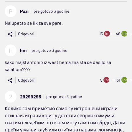
P
Pazi
pre gotovo 3 godine
Nalupetao se lik za sve pare.
ion:minus
ion:p
Odgovori
15
46
H
hm
pre gotovo 3 godine
kako majkl antonio iz west hema zna sta se desilo sa
salahom????
ion:minus
ion:p
Odgovori
5
131
2
29299293
pre gotovo 3 godine
Колико сам приметио само су истрошени играчи
отишли, играчи који су досегли свој максимум и
сваким следећим потезом могу само низ брдо. Да ли
прећи у мањи клуб или отићи за парама, логично је.