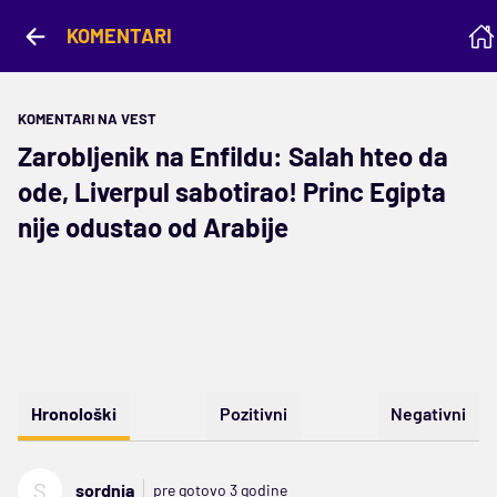
KOMENTARI
KOMENTARI NA VEST
Zarobljenik na Enfildu: Salah hteo da
ode, Liverpul sabotirao! Princ Egipta
nije odustao od Arabije
Hronološki
Pozitivni
Negativni
S
sordnja
pre gotovo 3 godine