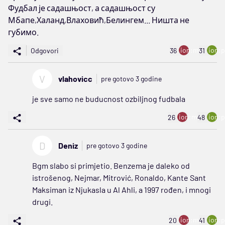
Фудбал је садашњост, а садашњост су
Мбапе,Халанд,Влаховић,Белингем... Ништа не
губимо.
ion:minus
ion:p
Odgovori
36
31
V
vlahovicc
pre gotovo 3 godine
je sve samo ne buducnost ozbiljnog fudbala
ion:minus
ion:p
26
48
D
Deniz
pre gotovo 3 godine
Bgm slabo si primjetio. Benzema je daleko od
istrošenog, Nejmar, Mitrović, Ronaldo, Kante Sant
Maksiman iz Njukasla u Al Ahli, a 1997 rođen, i mnogi
drugi.
ion:minus
ion:p
20
41