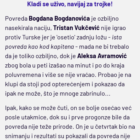
Kladi se uživo, navijaj za trojke!
Povreda
Bogdana Bogdanovića
je ozbiljno
nasekirala naciju,
Tristan Vukčević
nije igrao
protiv Turske jer je 'osetio' zadnju ložu -
ista
povreda kao kod kapitena
- mada ne bi trebalo
da je toliko ozbiljno, dok je
Aleksa Avramović
zbog bola u peti izašao na minut i po do kraja
poluvremena i više se nije vraćao. Probao je na
klupi da stoji pod opterećenjem i pokazao da
ipak ne može, što je mnoge zabrinulo...
Ipak, kako se može čuti, on se bolje osećao već
posle utakmice, dok su i prve progonze bile da
povreda nije teže prirode. On je u četvrtak bio na
snimanju i rezultati su pokazali da povreda nije