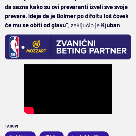
da sazna kako su ovi prevaranti izveli sve svoje
prevare. Ideja da je Bolmer po difoltu loš čovek
će mu se obiti od glavu"
, zaključio je
Kjuban
.
TAGOVI