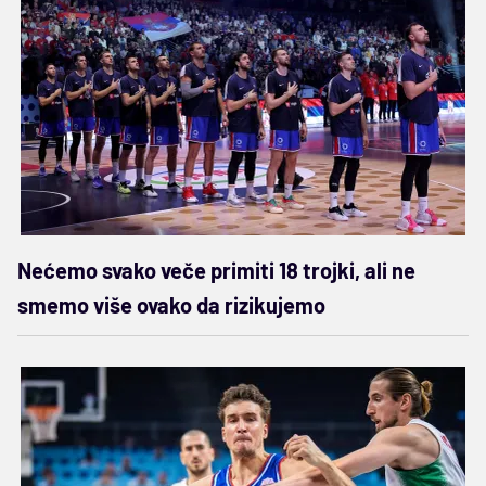
Nećemo svako veče primiti 18 trojki, ali ne
smemo više ovako da rizikujemo