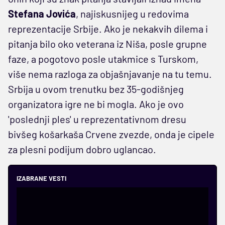
Stefana Jovića
, najiskusnijeg u redovima
reprezentacije Srbije. Ako je nekakvih dilema i
pitanja bilo oko veterana iz Niša, posle grupne
faze, a pogotovo posle utakmice s Turskom,
više nema razloga za objašnjavanje na tu temu.
Srbija u ovom trenutku bez 35-godišnjeg
organizatora igre ne bi mogla. Ako je ovo
'poslednji ples' u reprezentativnom dresu
bivšeg košarkaša Crvene zvezde, onda je cipele
za plesni podijum dobro uglancao.
IZABRANE VESTI