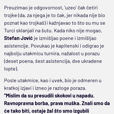
Preuzimao je odgovornost, 'uzeo' čak četiri
trojke (da, za njega je to čak, jer nikada nije bio
poznat kao trojkaš) i kažnjavao to što su mu se
Turci sklanjali na šutu. Kada niko nije mogao,
Stefan Jović
je izmišljao poene i izmišljao
asistencije. Povukao je kapitenski i odigrao je
najbolju utakmicu turnira, nažalost u porazu
(deset poena, šest asistencija, dve ukradene
lopte).
Posle utakmice, kao i uvek, bio je odmeren u
kratkoj izjavi i izneo je razloge poraza.
"Mislim da su presudili skokovi u napadu.
Ravnopravna borba, prava muška. Znali smo da
će tako biti, ostaje žal što smo izgubili