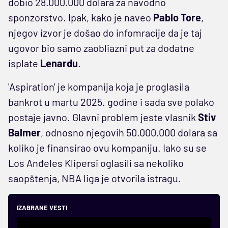
dobio 28.000.000 dolara za navodno
sponzorstvo. Ipak, kako je naveo
Pablo Tore
,
njegov izvor je došao do infomracije da je taj
ugovor bio samo zaobliazni put za dodatne
isplate
Lenardu
.
'Aspiration' je kompanija koja je proglasila
bankrot u martu 2025. godine i sada sve polako
postaje javno. Glavni problem jeste vlasnik
Stiv
Balmer
, odnosno njegovih 50.000.000 dolara sa
koliko je finansirao ovu kompaniju. Iako su se
Los Anđeles Klipersi oglasili sa nekoliko
saopštenja, NBA liga je otvorila istragu.
IZABRANE VESTI