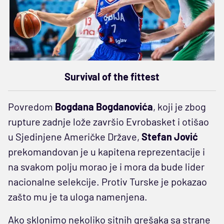
Survival of the fittest
Povredom
Bogdana Bogdanovića
, koji je zbog
rupture zadnje lože završio Evrobasket i otišao
u Sjedinjene Američke Države,
Stefan Jović
prekomandovan je u kapitena reprezentacije i
na svakom polju morao je i mora da bude lider
nacionalne selekcije. Protiv Turske je pokazao
zašto mu je ta uloga namenjena.
Ako sklonimo nekoliko sitnih grešaka sa strane