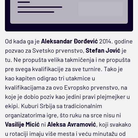
Od kada ga je
Aleksandar Đorđević
2014. godine
pozvao za Svetsko prvenstvo,
Stefan Jović
je
tu. Ne propušta velika takmičenja i ne propušta
pre svega kvalifikacije za sve turnire. Tako je
kao kapiten odigrao tri utakmice u
kvalifikacijama za ovo Evropsko prvenstvo, na
koje je dobio poziv kao jedini pravi plejmejker u
ekipi. Kuburi Srbija sa tradicionalnim
organizatorima igre, što ruku na srce nisu ni
Vasilije Micić
ni
Aleksa Avramović
, koji svakako
u rotaciji imaju više mesta i veću minutažu od