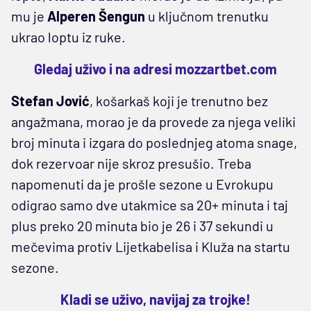
mu je
Alperen Šengun
u ključnom trenutku
ukrao loptu iz ruke.
Gledaj uživo i na adresi
mozzartbet.com
Stefan Jović
, košarkaš koji je trenutno bez
angažmana, morao je da provede za njega veliki
broj minuta i izgara do poslednjeg atoma snage,
dok rezervoar nije skroz presušio. Treba
napomenuti da je prošle sezone u Evrokupu
odigrao samo dve utakmice sa 20+ minuta i taj
plus preko 20 minuta bio je 26 i 37 sekundi u
mečevima protiv Lijetkabelisa i Kluža na startu
sezone.
Kladi se uživo, navijaj za trojke!