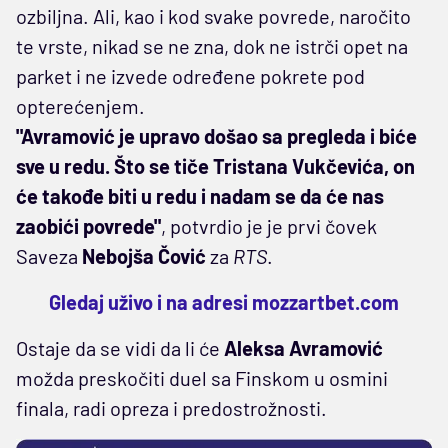
ozbiljna. Ali, kao i kod svake povrede, naročito
te vrste, nikad se ne zna, dok ne istrči opet na
parket i ne izvede određene pokrete pod
opterećenjem.
"Avramović je upravo došao sa pregleda i biće
sve u redu. Što se tiče Tristana Vukčevića, on
će takođe biti u redu i nadam se da će nas
zaobići povrede"
, potvrdio je je prvi čovek
Saveza
Nebojša Čović
za
RTS
.
Gledaj uživo i na adresi
mozzartbet.com
Ostaje da se vidi da li će
Aleksa Avramović
možda preskočiti duel sa Finskom u osmini
finala, radi opreza i predostrožnosti.