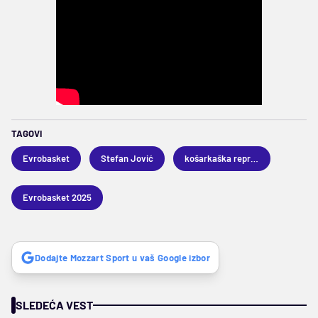
TAGOVI
Evrobasket
Stefan Jović
košarkaška reprezentacija Srbije
Evrobasket 2025
Dodajte Mozzart Sport u vaš Google izbor
SLEDEĆA VEST