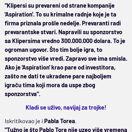
"Klipersi su prevareni od strane kompanije
'Aspiration'. To su krimalne radnje koje je ta
firma priznala prošle nedelje. Prevaranti radi
prevarantske stvari. Napravili su sponzorstvo
sa Klipersima vredno 300.000.000 dolara. To je
ogroman ugovor. Što tim bolje igra, to
sponzorstvo više vredi. Zapravo sve ima smisla.
Ako je 'Aspiration' krao pare od investitora,
zašto ne dati te ukradene pare najboljem
igraču tima koji mora da uspe zbog
sponzorstva".
Kladi se uživo, navijaj za trojke!
Iskritikovao je i
Pabla Torea
.
"Tužno je što Pablo Tore nije uzeo više vremena