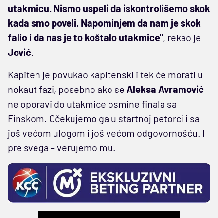
utakmicu. Nismo uspeli da iskontrolišemo skok
kada smo poveli. Napominjem da nam je skok
falio i da nas je to koštalo utakmice"
, rekao je
Jović
.
Kapiten je povukao kapitenski i tek će morati u
nokaut fazi, posebno ako se
Aleksa Avramović
ne oporavi do utakmice osmine finala sa
Finskom. Očekujemo ga u startnoj petorci i sa
još većom ulogom i još većom odgovornošću. I
pre svega – verujemo mu.