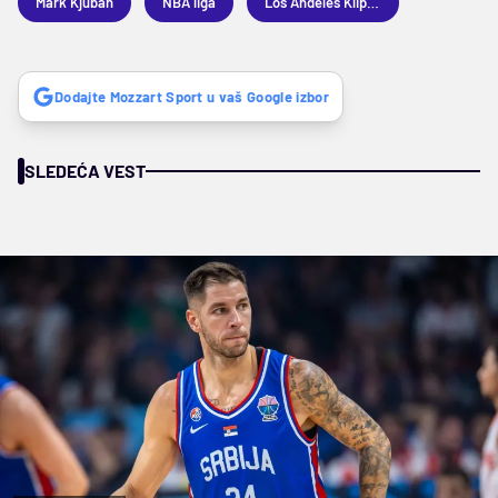
Mark Kjuban
NBA liga
Los Anđeles Klipers
Dodajte Mozzart Sport u vaš Google izbor
SLEDEĆA VEST