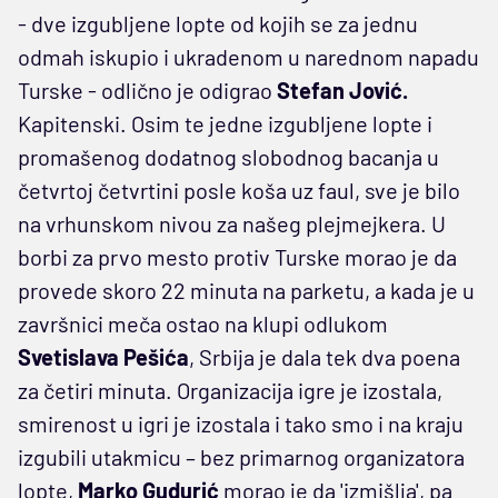
- dve izgubljene lopte od kojih se za jednu
odmah iskupio i ukradenom u narednom napadu
Turske - odlično je odigrao
Stefan Jović.
Kapitenski. Osim te jedne izgubljene lopte i
promašenog dodatnog slobodnog bacanja u
četvrtoj četvrtini posle koša uz faul, sve je bilo
na vrhunskom nivou za našeg plejmejkera. U
borbi za prvo mesto protiv Turske morao je da
provede skoro 22 minuta na parketu, a kada je u
završnici meča ostao na klupi odlukom
Svetislava Pešića
, Srbija je dala tek dva poena
za četiri minuta. Organizacija igre je izostala,
smirenost u igri je izostala i tako smo i na kraju
izgubili utakmicu – bez primarnog organizatora
lopte,
Marko Gudurić
morao je da 'izmišlja', pa