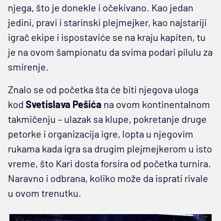
njega, što je donekle i očekivano. Kao jedan
jedini, pravi i starinski plejmejker, kao najstariji
igrač ekipe i ispostaviće se na kraju kapiten, tu
je na ovom šampionatu da svima podari pilulu za
smirenje.
Znalo se od početka šta će biti njegova uloga
kod
Svetislava Pešića
na ovom kontinentalnom
takmičenju – ulazak sa klupe, pokretanje druge
petorke i organizacija igre, lopta u njegovim
rukama kada igra sa drugim plejmejkerom u isto
vreme, što Kari dosta forsira od početka turnira.
Naravno i odbrana, koliko može da isprati rivale
u ovom trenutku.