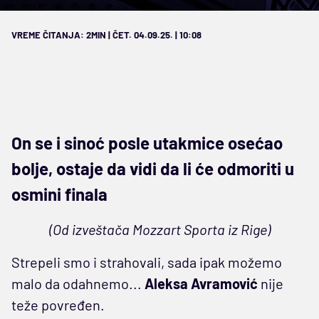
VREME ČITANJA: 2MIN | ČET. 04.09.25. | 10:08
On se i sinoć posle utakmice osećao
bolje, ostaje da vidi da li će odmoriti u
osmini finala
(Od izveštača Mozzart Sporta iz Rige)
Strepeli smo i strahovali, sada ipak možemo
malo da odahnemo...
Aleksa Avramović
nije
teže povređen.