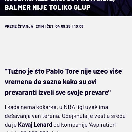
BALMER NIJE TOLIKO GLUP
VREME ČITANJA: 2MIN | ČET. 04.09.25. | 10:08
"Tužno je što Pablo Tore nije uzeo više
vremena da sazna kako su ovi
prevaranti izveli sve svoje prevare"
I kada nema košarke, u NBA ligi uvek ima
dešavanja van terena. Odejknula je vest u sredu
da je
Kavaj Lenard
od kompanije 'Aspiration'