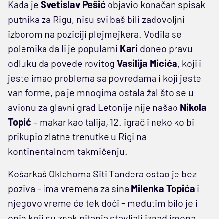
Kada je
Svetislav Pešić
objavio konačan spisak
putnika za Rigu, nisu svi baš bili zadovoljni
izborom na poziciji plejmejkera. Vodila se
polemika da li je popularni
Kari
doneo pravu
odluku da povede rovitog
Vasilija Micića
, koji i
jeste imao problema sa povredama i koji jeste
van forme, pa je mnogima ostala žal što se u
avionu za glavni grad Letonije nije našao
Nikola
Topić
– makar kao talija, 12. igrač i neko ko bi
prikupio zlatne trenutke u Rigi na
kontinentalnom takmičenju.
Košarkaš Oklahoma Siti Tandera ostao je bez
poziva - ima vremena za sina
Milenka Topića
i
njegovo vreme će tek doći - međutim bilo je i
onih koji su znak pitanja stavljali iznad imena