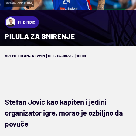
Stefan Jović (FIBA)
M. ĐINĐIĆ
PILULA ZA SMIRENJE
VREME ČITANJA: 2MIN | ČET. 04.09.25. | 10:08
Stefan Jović kao kapiten i jedini
organizator igre, morao je ozbiljno da
povuče