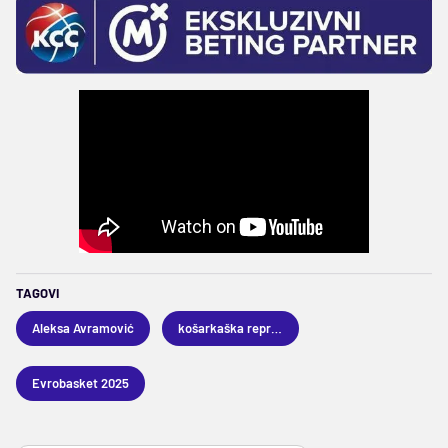
TAGOVI
Aleksa Avramović
košarkaška reprezentacija Srbije
Evrobasket 2025