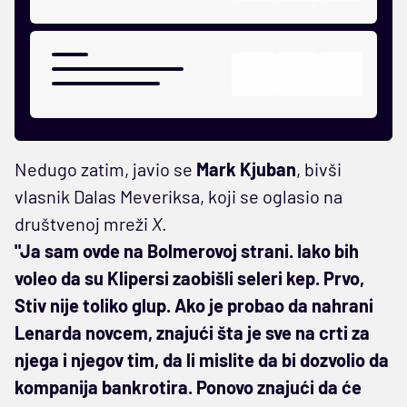
Nedugo zatim, javio se
Mark Kjuban
, bivši
vlasnik Dalas Meveriksa, koji se oglasio na
društvenoj mreži
X
.
"Ja sam ovde na Bolmerovoj strani. Iako bih
voleo da su Klipersi zaobišli seleri kep. Prvo,
Stiv nije toliko glup. Ako je probao da nahrani
Lenarda novcem, znajući šta je sve na crti za
njega i njegov tim, da li mislite da bi dozvolio da
kompanija bankrotira. Ponovo znajući da će