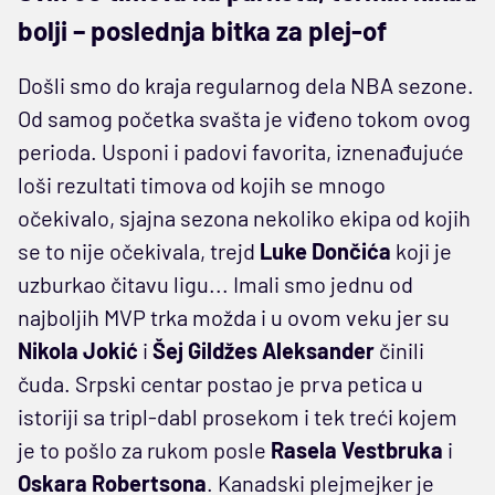
bolji – poslednja bitka za plej-of
Došli smo do kraja regularnog dela NBA sezone.
Od samog početka svašta je viđeno tokom ovog
perioda. Usponi i padovi favorita, iznenađujuće
loši rezultati timova od kojih se mnogo
očekivalo, sjajna sezona nekoliko ekipa od kojih
se to nije očekivala, trejd
Luke Dončića
koji je
uzburkao čitavu ligu... Imali smo jednu od
najboljih MVP trka možda i u ovom veku jer su
Nikola Jokić
i
Šej Gildžes Aleksander
činili
čuda. Srpski centar postao je prva petica u
istoriji sa tripl-dabl prosekom i tek treći kojem
je to pošlo za rukom posle
Rasela Vestbruka
i
Oskara Robertsona
. Kanadski plejmejker je