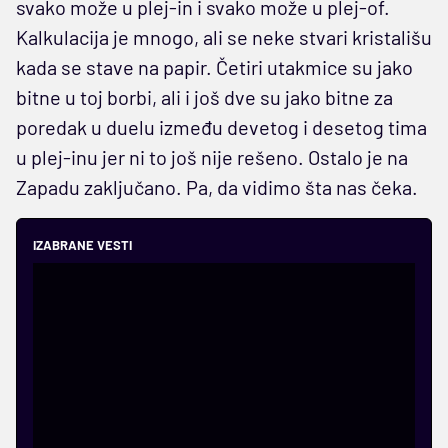
svako može u plej-in i svako može u plej-of.
Kalkulacija je mnogo, ali se neke stvari kristališu
kada se stave na papir. Četiri utakmice su jako
bitne u toj borbi, ali i još dve su jako bitne za
poredak u duelu između devetog i desetog tima
u plej-inu jer ni to još nije rešeno. Ostalo je na
Zapadu zaključano. Pa, da vidimo šta nas čeka.
IZABRANE VESTI