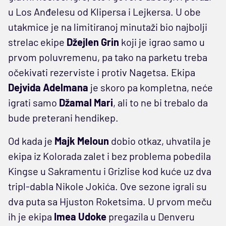
u Los Anđelesu od Klipersa i Lejkersa. U obe
utakmice je na limitiranoj minutaži bio najbolji
strelac ekipe
Džejlen Grin
koji je igrao samo u
prvom poluvremenu, pa tako na parketu treba
očekivati rezerviste i protiv Nagetsa. Ekipa
Dejvida Adelmana
je skoro pa kompletna, neće
igrati samo
Džamal Mari
, ali to ne bi trebalo da
bude preterani hendikep.
Od kada je
Majk Meloun
dobio otkaz, uhvatila je
ekipa iz Kolorada zalet i bez problema pobedila
Kingse u Sakramentu i Grizlise kod kuće uz dva
tripl-dabla Nikole Jokića. Ove sezone igrali su
dva puta sa Hjuston Roketsima. U prvom meču
ih je ekipa
Imea Udoke
pregazila u Denveru