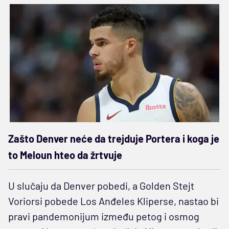
Zašto Denver neće da trejduje Portera i koga je
to Meloun hteo da žrtvuje
U slučaju da Denver pobedi, a Golden Stejt
Voriorsi pobede Los Anđeles Kliperse, nastao bi
pravi pandemonijum između petog i osmog