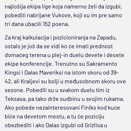
najlošija ekipa lige koja namerno želi da izgubi,
pobediti nabrijane Vukove, koji su im pre samo
tri dana ubacili 152 poena.
Za kraj kalkulacija i pozicioniranja na Zapadu,
ostalo je još da se vidi ko će imati prednost
domaćeg terena u plej-in duelu devete i desete
ekipe konferencije. Trenutno su Sakramento
Kingsi i Dalas Maveriksi na istom skoru od 39-
42, ali Kraljevi su bolji u međusobnom skoru ove
sezone. Pobedili su u svakom duelu tim iz
Teksasa, pa tako drže sudbinu u svojim rukama.
Ako pobede nezainteresovani Finiks kod kuće
biće na devetom mestu, a tu će poziciju
obezbediti i ako Dalas izgubi od Grizlisa u