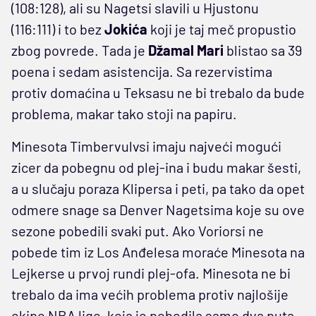
(108:128), ali su Nagetsi slavili u Hjustonu
(116:111) i to bez
Jokića
koji je taj meč propustio
zbog povrede. Tada je
Džamal Mari
blistao sa 39
poena i sedam asistencija. Sa rezervistima
protiv domaćina u Teksasu ne bi trebalo da bude
problema, makar tako stoji na papiru.
Minesota Timbervulvsi imaju najveći mogući
zicer da pobegnu od plej-ina i budu makar šesti,
a u slučaju poraza Klipersa i peti, pa tako da opet
odmere snage sa Denver Nagetsima koje su ove
sezone pobedili svaki put. Ako Voriorsi ne
pobede tim iz Los Anđelesa moraće Minesota na
Lejkerse u prvoj rundi plej-ofa. Minesota ne bi
trebalo da ima većih problema protiv najlošije
ekipe NBA lige, koja je pobedila samo dva puta