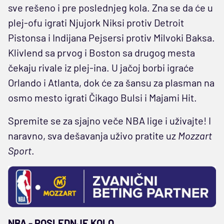
sve rešeno i pre poslednjeg kola. Zna se da će u
plej-ofu igrati Njujork Niksi protiv Detroit
Pistonsa i Indijana Pejsersi protiv Milvoki Baksa.
Klivlend sa prvog i Boston sa drugog mesta
čekaju rivale iz plej-ina. U jačoj borbi igraće
Orlando i Atlanta, dok će za šansu za plasman na
osmo mesto igrati Čikago Bulsi i Majami Hit.
Spremite se za sjajno veče NBA lige i uživajte! I
naravno, sva dešavanja uživo pratite uz
Mozzart
Sport
.
NBA - POSLEDNJE KOLO