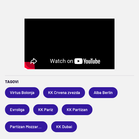
TAGOVI
Virtus Bolonja
KK Crvena zvezda
Alba Berlin
Evroliga
KK Pariz
KK Partizan
Partizan Mozzart Bet
KK Dubai