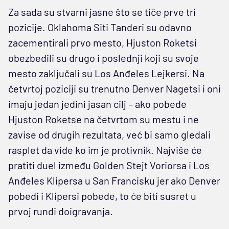
Za sada su stvarni jasne što se tiče prve tri
pozicije. Oklahoma Siti Tanderi su odavno
zacementirali prvo mesto, Hjuston Roketsi
obezbedili su drugo i poslednji koji su svoje
mesto zaključali su Los Anđeles Lejkersi. Na
četvrtoj poziciji su trenutno Denver Nagetsi i oni
imaju jedan jedini jasan cilj – ako pobede
Hjuston Roketse na četvrtom su mestu i ne
zavise od drugih rezultata, već bi samo gledali
rasplet da vide ko im je protivnik. Najviše će
pratiti duel između Golden Stejt Voriorsa i Los
Anđeles Klipersa u San Francisku jer ako Denver
pobedi i Klipersi pobede, to će biti susret u
prvoj rundi doigravanja.