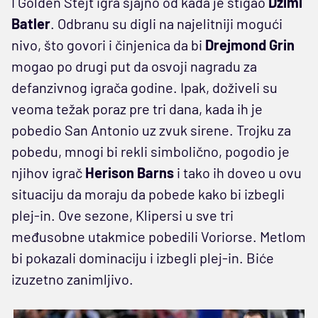
I Golden Stejt igra sjajno od kada je stigao
Džimi
Batler
. Odbranu su digli na najelitniji mogući
nivo, što govori i činjenica da bi
Drejmond Grin
mogao po drugi put da osvoji nagradu za
defanzivnog igrača godine. Ipak, doživeli su
veoma težak poraz pre tri dana, kada ih je
pobedio San Antonio uz zvuk sirene. Trojku za
pobedu, mnogi bi rekli simbolično, pogodio je
njihov igrač
Herison Barns
i tako ih doveo u ovu
situaciju da moraju da pobede kako bi izbegli
plej-in. Ove sezone, Klipersi u sve tri
međusobne utakmice pobedili Voriorse. Metlom
bi pokazali dominaciju i izbegli plej-in. Biće
izuzetno zanimljivo.