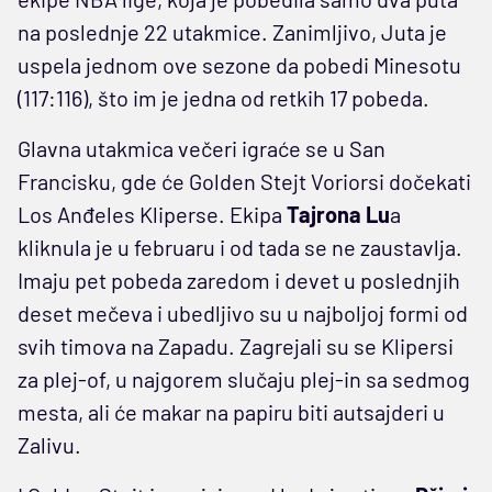
na poslednje 22 utakmice. Zanimljivo, Juta je
uspela jednom ove sezone da pobedi Minesotu
(117:116), što im je jedna od retkih 17 pobeda.
Glavna utakmica večeri igraće se u San
Francisku, gde će Golden Stejt Voriorsi dočekati
Los Anđeles Kliperse. Ekipa
Tajrona Lu
a
kliknula je u februaru i od tada se ne zaustavlja.
Imaju pet pobeda zaredom i devet u poslednjih
deset mečeva i ubedljivo su u najboljoj formi od
svih timova na Zapadu. Zagrejali su se Klipersi
za plej-of, u najgorem slučaju plej-in sa sedmog
mesta, ali će makar na papiru biti autsajderi u
Zalivu.