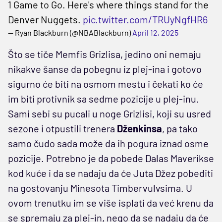
1 Game to Go. Here's where things stand for the
Denver Nuggets.
pic.twitter.com/TRUyNgfHR6
— Ryan Blackburn (@NBABlackburn)
April 12, 2025
Što se tiče Memfis Grizlisa, jedino oni nemaju
nikakve šanse da pobegnu iz plej-ina i gotovo
sigurno će biti na osmom mestu i čekati ko će
im biti protivnik sa sedme pozicije u plej-inu.
Sami sebi su pucali u noge Grizlisi, koji su usred
sezone i otpustili trenera
Dženkinsa
, pa tako
samo čudo sada može da ih pogura iznad osme
pozicije. Potrebno je da pobede Dalas Maverikse
kod kuće i da se nadaju da će Juta Džez pobediti
na gostovanju Minesota Timbervulvsima. U
ovom trenutku im se više isplati da već krenu da
se spremaju za plej-in, nego da se nadaju da će