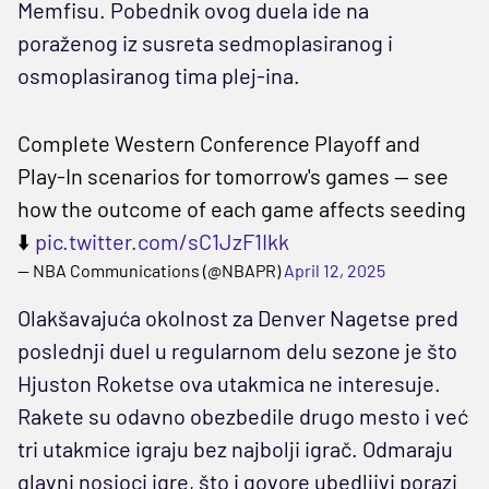
Memfisu. Pobednik ovog duela ide na
poraženog iz susreta sedmoplasiranog i
osmoplasiranog tima plej-ina.
Complete Western Conference Playoff and
Play-In scenarios for tomorrow's games -- see
how the outcome of each game affects seeding
⬇️
pic.twitter.com/sC1JzF1Ikk
— NBA Communications (@NBAPR)
April 12, 2025
Olakšavajuća okolnost za Denver Nagetse pred
poslednji duel u regularnom delu sezone je što
Hjuston Roketse ova utakmica ne interesuje.
Rakete su odavno obezbedile drugo mesto i već
tri utakmice igraju bez najbolji igrač. Odmaraju
glavni nosioci igre, što i govore ubedljivi porazi