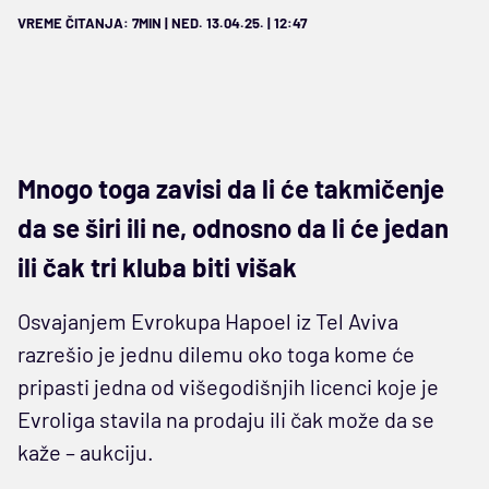
VREME ČITANJA: 7MIN | NED. 13.04.25. | 12:47
Mnogo toga zavisi da li će takmičenje
da se širi ili ne, odnosno da li će jedan
ili čak tri kluba biti višak
Osvajanjem Evrokupa Hapoel iz Tel Aviva
razrešio je jednu dilemu oko toga kome će
pripasti jedna od višegodišnjih licenci koje je
Evroliga stavila na prodaju ili čak može da se
kaže – aukciju.