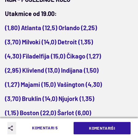
Utakmice od 19.00:
(1,80) Atlanta (12,5) Orlando (2,25)
(3,70) Milvoki (14,0) Detroit (1,35)
(4,30) Filadelfija (15,0) Čikago (1,27)
(2,95) Klivlend (13,0) Indijana (1,50)
(1,27) Majami (15,0) Vašington (4,30)
(3,70) Bruklin (14,0) Njujork (1,35)
(1,15) Boston (22,0) Šarlot (6,00)
Utakmice od 21.30:
KOMENTARI 5
KOMENTARIŠI