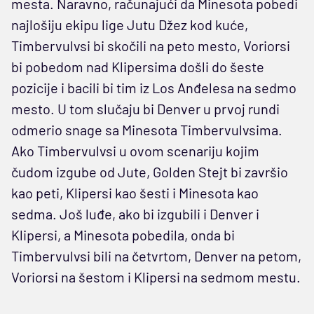
mesta. Naravno, računajući da Minesota pobedi
najlošiju ekipu lige Jutu Džez kod kuće,
Timbervulvsi bi skočili na peto mesto, Voriorsi
bi pobedom nad Klipersima došli do šeste
pozicije i bacili bi tim iz Los Anđelesa na sedmo
mesto. U tom slučaju bi Denver u prvoj rundi
odmerio snage sa Minesota Timbervulvsima.
Ako Timbervulvsi u ovom scenariju kojim
čudom izgube od Jute, Golden Stejt bi završio
kao peti, Klipersi kao šesti i Minesota kao
sedma. Još luđe, ako bi izgubili i Denver i
Klipersi, a Minesota pobedila, onda bi
Timbervulvsi bili na četvrtom, Denver na petom,
Voriorsi na šestom i Klipersi na sedmom mestu.