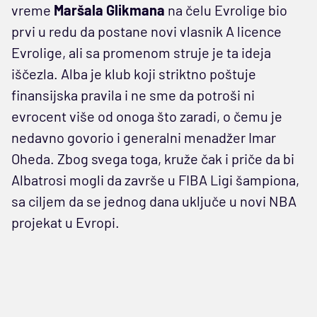
vreme
Maršala Glikmana
na čelu Evrolige bio
prvi u redu da postane novi vlasnik A licence
Evrolige, ali sa promenom struje je ta ideja
iščezla. Alba je klub koji striktno poštuje
finansijska pravila i ne sme da potroši ni
evrocent više od onoga što zaradi, o čemu je
nedavno govorio i generalni menadžer Imar
Oheda. Zbog svega toga, kruže čak i priče da bi
Albatrosi mogli da završe u FIBA Ligi šampiona,
sa ciljem da se jednog dana uključe u novi NBA
projekat u Evropi.