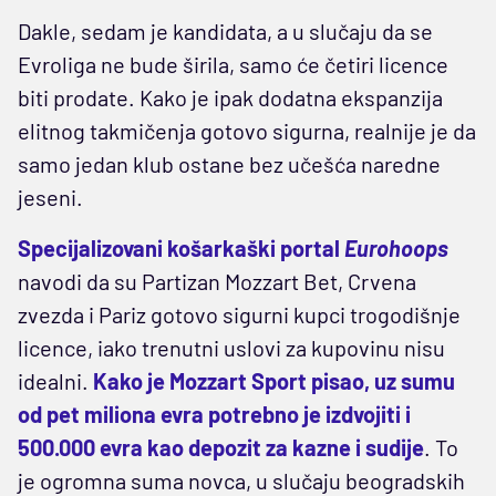
Dakle, sedam je kandidata, a u slučaju da se
Evroliga ne bude širila, samo će četiri licence
biti prodate. Kako je ipak dodatna ekspanzija
elitnog takmičenja gotovo sigurna, realnije je da
samo jedan klub ostane bez učešća naredne
jeseni.
Specijalizovani košarkaški portal
Eurohoops
navodi da su Partizan Mozzart Bet, Crvena
zvezda i Pariz gotovo sigurni kupci trogodišnje
licence, iako trenutni uslovi za kupovinu nisu
idealni.
Kako je Mozzart Sport pisao, uz sumu
od pet miliona evra potrebno je izdvojiti i
500.000 evra kao depozit za kazne i sudije
. To
je ogromna suma novca, u slučaju beogradskih