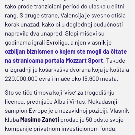
tako prođe tranzicioni period do ulaska u elitni
rang. S druge strane, Valensija je svesno otišla
korak unazad, kako bi u doglednoj budućnosti
napravila dva unapred. Slepi miševi su
godinama igrali Evroligu, a njen vlasnik je
ozbiljan biznismen o kojem ste mogli da čitate
na stranicama portala Mozzart Sport
. Takođe,
u izgradnji je košarkaška dvorana koja je koštala
220.000.000 evra i imaće oko 15.600 mesta.
Što se tiče timova koji ’vise’ za trogodišnju
licencu, prednjače Alba i Virtus. Nekadašnji
šampion Evrope je u nezavidnoj poziciji. Vlasnik
kluba
Masimo Zaneti
prodao je 50 odsto svoje
kompanije privatnom investicionom fondu,