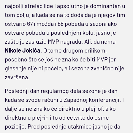
najbolji strelac lige i apsolutno je dominantan u
tom polju, a kada se na to doda da je njegov tim
ostvario 67 i možda i 68 pobeda u sezoni ako
ostvare pobedu u poslednjem kolu, jasno je
zašto je zaslužio MVP nagradu. Ali, da nema
Nikole Jokića
. O tome drugom prilikom,
posebno što se još ne zna ko će biti MVP jer
glasanje nije ni počelo, a i sezona zvanično nije
završena.
Poslednji dan regularnog dela sezone je dan
kada se svode računi u Zapadnoj konferenciji. I
dalje se ne zna ko će direktno u plej-of, a ko
direktno u plej-in i to od četvrte do osme
pozicije. Pred poslednje utakmice jasno je da