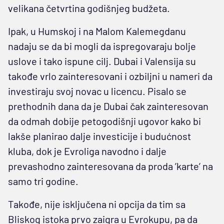
velikana četvrtina godišnjeg budžeta.
Ipak, u Humskoj i na Malom Kalemegdanu
nadaju se da bi mogli da ispregovaraju bolje
uslove i tako ispune cilj. Dubai i Valensija su
takođe vrlo zainteresovani i ozbiljni u nameri da
investiraju svoj novac u licencu. Pisalo se
prethodnih dana da je Dubai čak zainteresovan
da odmah dobije petogodišnji ugovor kako bi
lakše planirao dalje investicije i budućnost
kluba, dok je Evroliga navodno i dalje
prevashodno zainteresovana da proda ’karte’ na
samo tri godine.
Takođe, nije isključena ni opcija da tim sa
Bliskog istoka prvo zaigra u Evrokupu, pa da