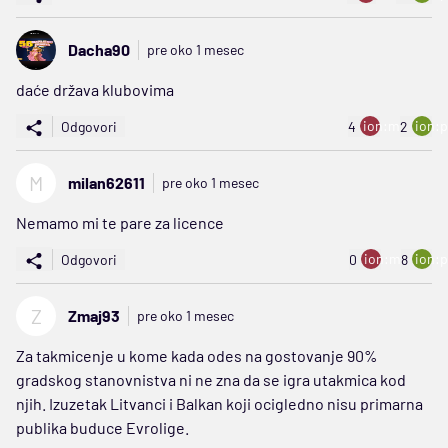
Dacha90
pre oko 1 mesec
daće država klubovima
ion:minus
ion:p
Odgovori
4
2
M
milan62611
pre oko 1 mesec
Nemamo mi te pare za licence
ion:minus
ion:p
Odgovori
0
8
Z
Zmaj93
pre oko 1 mesec
Za takmicenje u kome kada odes na gostovanje 90%
gradskog stanovnistva ni ne zna da se igra utakmica kod
njih. Izuzetak Litvanci i Balkan koji ocigledno nisu primarna
publika buduce Evrolige.