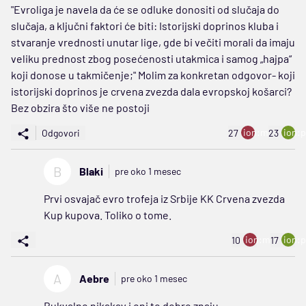
"Evroliga je navela da će se odluke donositi od slučaja do
slučaja, a ključni faktori će biti: Istorijski doprinos kluba i
stvaranje vrednosti unutar lige, gde bi večiti morali da imaju
veliku prednost zbog posećenosti utakmica i samog „hajpa“
koji donose u takmičenje;" Molim za konkretan odgovor- koji
istorijski doprinos je crvena zvezda dala evropskoj košarci?
Bez obzira što više ne postoji
ion:minus
ion:p
Odgovori
27
23
B
Blaki
pre oko 1 mesec
Prvi osvajač evro trofeja iz Srbije KK Crvena zvezda
Kup kupova. Toliko o tome.
ion:minus
ion:p
10
17
A
Aebre
pre oko 1 mesec
Bukvalno nikakav i oni to dobro znaju