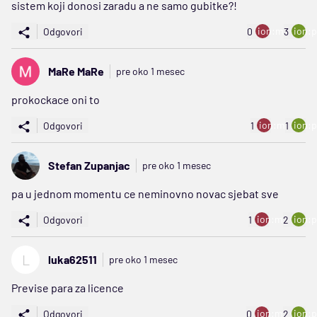
sistem koji donosi zaradu a ne samo gubitke?!
ion:minus
ion:p
Odgovori
0
3
MaRe MaRe
pre oko 1 mesec
prokockace oni to
ion:minus
ion:p
Odgovori
1
1
Stefan Zupanjac
pre oko 1 mesec
pa u jednom momentu ce neminovno novac sjebat sve
ion:minus
ion:p
Odgovori
1
2
L
luka62511
pre oko 1 mesec
Previse para za licence
ion:minus
ion:p
Odgovori
0
2