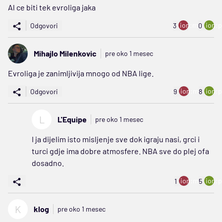
Al ce biti tek evroliga jaka
ion:minus
ion:p
Odgovori
3
0
Mihajlo Milenkovic
pre oko 1 mesec
Evroliga je zanimljivija mnogo od NBA lige.
ion:minus
ion:p
Odgovori
9
8
L
L'Equipe
pre oko 1 mesec
I ja dijelim isto misljenje sve dok igraju nasi, grci i
turci gdje ima dobre atmosfere. NBA sve do plej ofa
dosadno.
ion:minus
ion:p
1
5
K
klog
pre oko 1 mesec