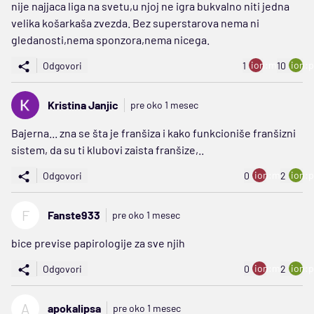
nije najjaca liga na svetu,u njoj ne igra bukvalno niti jedna
velika košarkaša zvezda. Bez superstarova nema ni
gledanosti,nema sponzora,nema nicega.
ion:minus
ion:p
Odgovori
1
10
Kristina Janjic
pre oko 1 mesec
Bajerna... zna se šta je franšiza i kako funkcioniše franšizni
sistem, da su ti klubovi zaista franšize,..
ion:minus
ion:p
Odgovori
0
2
F
Fanste933
pre oko 1 mesec
bice previse papirologije za sve njih
ion:minus
ion:p
Odgovori
0
2
A
apokalipsa
pre oko 1 mesec