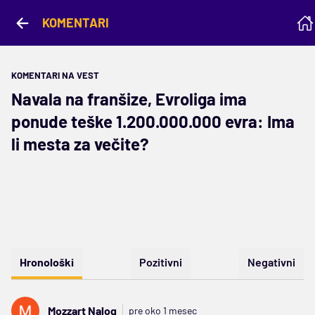
KOMENTARI
KOMENTARI NA VEST
Navala na franšize, Evroliga ima
ponude teške 1.200.000.000 evra: Ima
li mesta za večite?
Hronološki
Pozitivni
Negativni
Mozzart Nalog
pre oko 1 mesec