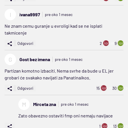
I
ivana9997
pre oko 1 mesec
Ne znam cemu guranje u evroligi kad se ne isplati
takmicenje
ion:minus
ion:p
Odgovori
2
9
G
Gost bez imena
pre oko 1 mesec
Partizan komotno izbaciti. Nema svrhe da bude u EL jer
grobari će svakako navijati za Panatinaikos.
ion:minus
ion:p
Odgovori
15
30
M
Mirceta zna
pre oko 1 mesec
Zato obavezno ostaviti fmp oni nemaju navijace
ion:minus
ion:p
1
13