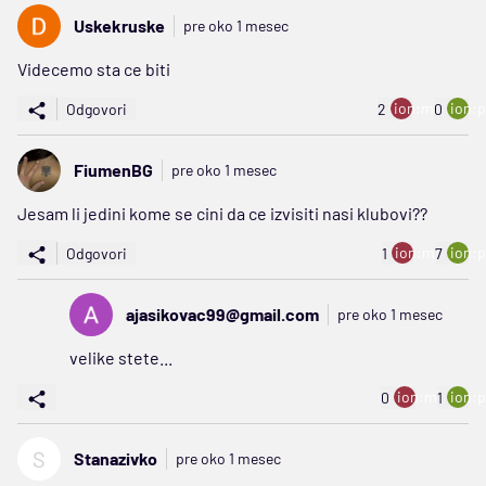
Uskekruske
pre oko 1 mesec
Videcemo sta ce biti
ion:minus
ion:p
Odgovori
2
0
FiumenBG
pre oko 1 mesec
Jesam li jedini kome se cini da ce izvisiti nasi klubovi??
ion:minus
ion:p
Odgovori
1
7
ajasikovac99@gmail.com
pre oko 1 mesec
velike stete...
ion:minus
ion:p
0
1
S
Stanazivko
pre oko 1 mesec