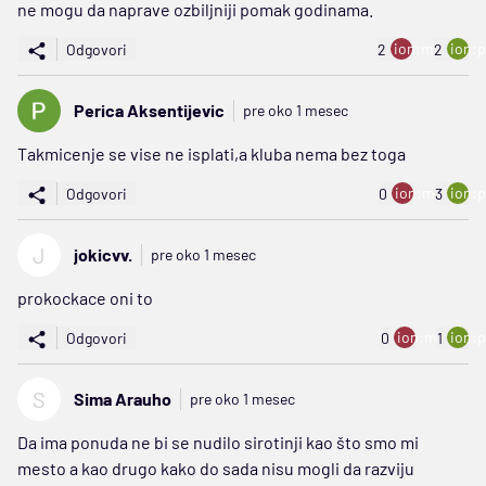
ne mogu da naprave ozbiljniji pomak godinama.
ion:minus
ion:p
Odgovori
2
2
Perica Aksentijevic
pre oko 1 mesec
Takmicenje se vise ne isplati,a kluba nema bez toga
ion:minus
ion:p
Odgovori
0
3
J
jokicvv.
pre oko 1 mesec
prokockace oni to
ion:minus
ion:p
Odgovori
0
1
S
Sima Arauho
pre oko 1 mesec
Da ima ponuda ne bi se nudilo sirotinji kao što smo mi
mesto a kao drugo kako do sada nisu mogli da razviju