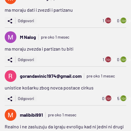
ma moraju dati i zvezdi i partizanu
ion:minus
ion:p
Odgovori
1
0
M Nalog
pre oko 1 mesec
ma moraju zvezda i partizan tu biti
ion:minus
ion:p
Odgovori
1
0
gorandavinic1974@gmail.com
pre oko 1 mesec
unistice košarku zbog novca postace cirkus
ion:minus
ion:p
Odgovori
0
5
malibibi991
pre oko 1 mesec
Realno i ne zasluzuju da igraju evroligu kad ni jedni ni drugi