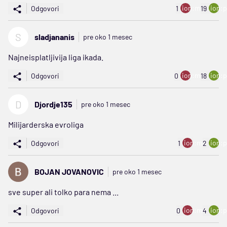
ion:minus
ion:p
Odgovori
1
19
S
sladjananis
pre oko 1 mesec
Najneisplatljivija liga ikada.
ion:minus
ion:p
Odgovori
0
18
D
Djordje135
pre oko 1 mesec
Milijarderska evroliga
ion:minus
ion:p
Odgovori
1
2
BOJAN JOVANOVIC
pre oko 1 mesec
sve super ali tolko para nema ...
ion:minus
ion:p
Odgovori
0
4