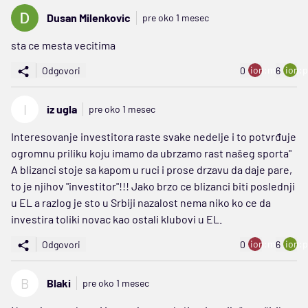
Dusan Milenkovic
pre oko 1 mesec
sta ce mesta vecitima
ion:minus
ion:p
Odgovori
0
6
I
iz ugla
pre oko 1 mesec
Interesovanje investitora raste svake nedelje i to potvrđuje
ogromnu priliku koju imamo da ubrzamo rast našeg sporta"
A blizanci stoje sa kapom u ruci i prose drzavu da daje pare,
to je njihov "investitor"!!! Jako brzo ce blizanci biti poslednji
u EL a razlog je sto u Srbiji nazalost nema niko ko ce da
investira toliki novac kao ostali klubovi u EL.
ion:minus
ion:p
Odgovori
0
6
B
Blaki
pre oko 1 mesec