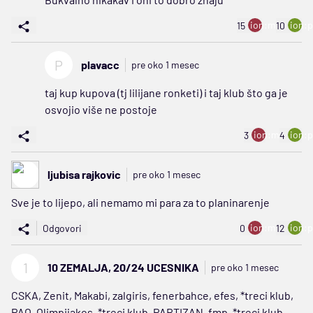
ion:minus
ion:p
15
10
P
plavacc
pre oko 1 mesec
taj kup kupova (tj lilijane ronketi) i taj klub što ga je
osvojio više ne postoje
ion:minus
ion:p
3
4
ljubisa rajkovic
pre oko 1 mesec
Sve je to lijepo, ali nemamo mi para za to planinarenje
ion:minus
ion:p
Odgovori
0
12
1
10 ZEMALJA, 20/24 UCESNIKA
pre oko 1 mesec
CSKA, Zenit, Makabi, zalgiris, fenerbahce, efes, *treci klub,
PAO, Olimpijakos, *treci klub, PARTIZAN, fmp, *treci klub,