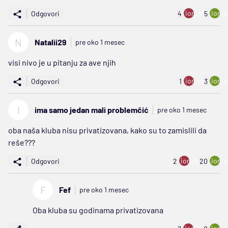
ion:minus
ion:p
Odgovori
4
5
N
Natalii29
pre oko 1 mesec
visi nivo je u pitanju za ave njih
ion:minus
ion:p
Odgovori
1
3
I
ima samo jedan mali problemčić
pre oko 1 mesec
oba naša kluba nisu privatizovana, kako su to zamislili da
reše???
ion:minus
ion:p
Odgovori
2
20
F
Fef
pre oko 1 mesec
Oba kluba su godinama privatizovana