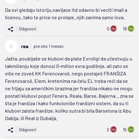
Da ovi gledaju istoriju,navijace itd odavno bi veciti imali a
licencu..tako te price ne prolaze..njih zanima samo lova.
ion:minus
ion:p
Odgovori
0
19
R
rea
pre oko 1 mesec
Jašta, poubijaše se klubovi da plate Evroligi da učestvuju u
takmičenju koje donosi 0-milion evra godišnje, ali zato se
više ne zoveš KK Ferencvaroš, nego postaješ FRANŠIZA
Ferencvaroš. Elem, kretenima na čelu EL treba reći da se
ne frljaju sa američkim izrazima jer franšiza nikako ne mogu
postati klubovi poput Fenera, Reala, Barse, Bajerna... zna se
šta je franšiza i kako funkcioniše franšizni sistem, da su ti
klubovi zaista franšize, koliko sutra bi bila Barselona iz Abu
Dabija, ili Real iz Dubaija.
ion:minus
ion:p
Odgovori
2
15