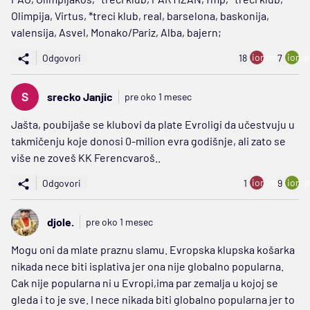
Olimpija, Virtus, *treci klub, real, barselona, baskonija,
valensija, Asvel, Monako/Pariz, Alba, bajern;
ion:minus
ion:p
Odgovori
18
7
srecko Janjic
pre oko 1 mesec
Jašta, poubijaše se klubovi da plate Evroligi da učestvuju u
takmičenju koje donosi 0-milion evra godišnje, ali zato se
više ne zoveš KK Ferencvaroš..
ion:minus
ion:p
Odgovori
1
9
djole.
pre oko 1 mesec
Mogu oni da mlate praznu slamu. Evropska klupska košarka
nikada nece biti isplativa jer ona nije globalno popularna.
Cak nije popularna ni u Evropi,ima par zemalja u kojoj se
gleda i to je sve. I nece nikada biti globalno popularna jer to