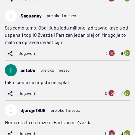
S
Saguenay
pre oko 1 mesec
Sta cemo tamo. Oba kluba jedu milione iz drzavne kase a od
uspeha 1 top 10 Zvezda i Partizan jedan plej of. Mnogo je to
malo da opravda investiciju.
ion:minus
ion:p
Odgovori
3
6
anta05
pre oko 1 mesec
takmicenje se uopste ne isplati
ion:minus
ion:p
Odgovori
0
2
D
djordje1908
pre oko 1 mesec
Nema sta tu da traže ni Partizan ni Zvezda
ion:minus
ion:p
Odgovori
0
3