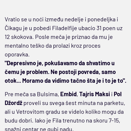
Vratio se u noći između nedelje i ponedeljka i
Čikagu je u pobedi Filadelfije ubacio 31 poen uz
12 skokova. Posle meča je priznao da mu je
mentalno teško da prolazi kroz proces
oporavka.
"Depresivno je, pokušavamo da shvatimo u
čemu je problem. Ne postoji povreda, samo
otok... Moramo da vidimo tačno šta je i to je to".
Pre meča sa Bulsima,
Embid
,
Tajris Maksi
i
Pol
Džordž
proveli su svega šest minuta na parketu,
ali u Vetrovitom gradu se videlo koliko mogu da
budu dobri. Iako je Fila trenutno na skoru 7-15,
snažni centar ne gubi nadu.