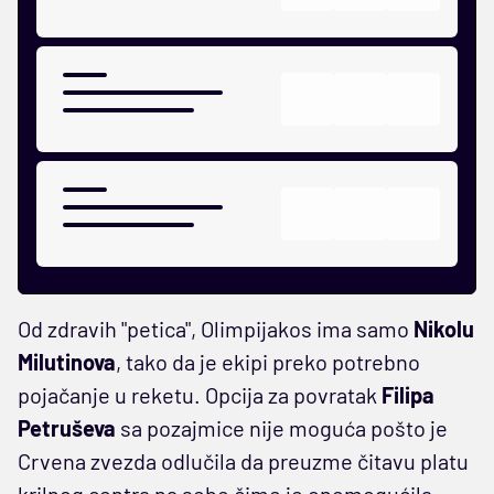
Od zdravih "petica", Olimpijakos ima samo
Nikolu
Milutinova
, tako da je ekipi preko potrebno
pojačanje u reketu. Opcija za povratak
Filipa
Petruševa
sa pozajmice nije moguća pošto je
Crvena zvezda odlučila da preuzme čitavu platu
krilnog centra na sebe čime je onemogućila