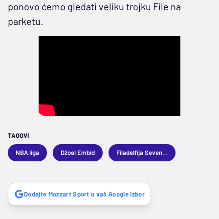
ponovo ćemo gledati veliku trojku File na
parketu.
TAGOVI
NBA liga
Džoel Embid
Filadelfija Seventisiksers
Dodajte Mozzart Sport u vaš Google izbor