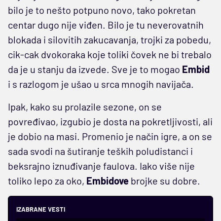
bilo je to nešto potpuno novo, tako pokretan
centar dugo nije viđen. Bilo je tu neverovatnih
blokada i silovitih zakucavanja, trojki za pobedu,
cik-cak dvokoraka koje toliki čovek ne bi trebalo
da je u stanju da izvede. Sve je to mogao
Embid
i s razlogom je ušao u srca mnogih navijača.
Ipak, kako su prolazile sezone, on se
povređivao, izgubio je dosta na pokretljivosti, ali
je dobio na masi. Promenio je način igre, a on se
sada svodi na šutiranje teških poludistanci i
beksrajno iznuđivanje faulova. Iako više nije
toliko lepo za oko,
Embidove
brojke su dobre.
IZABRANE VESTI