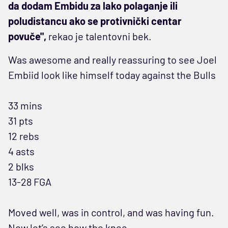
da dodam Embidu za lako polaganje ili
poludistancu ako se protivnički centar
povuče",
rekao je talentovni bek.
Was awesome and really reassuring to see Joel
Embiid look like himself today against the Bulls
33 mins
31 pts
12 rebs
4 asts
2 blks
13-28 FGA
Moved well, was in control, and was having fun.
Now let’s see how the knee