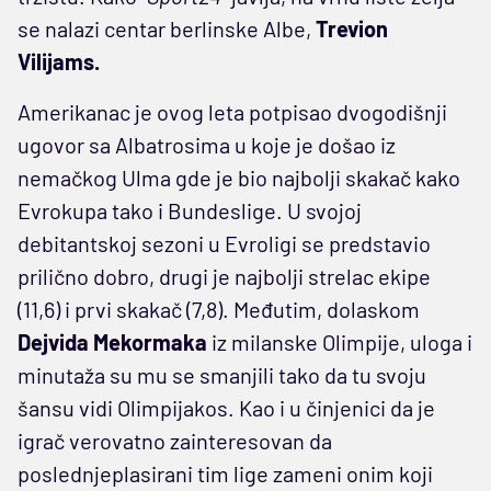
se nalazi centar berlinske Albe,
Trevion
Vilijams.
Amerikanac je ovog leta potpisao dvogodišnji
ugovor sa Albatrosima u koje je došao iz
nemačkog Ulma gde je bio najbolji skakač kako
Evrokupa tako i Bundeslige. U svojoj
debitantskoj sezoni u Evroligi se predstavio
prilično dobro, drugi je najbolji strelac ekipe
(11,6) i prvi skakač (7,8). Međutim, dolaskom
Dejvida Mekormaka
iz milanske Olimpije, uloga i
minutaža su mu se smanjili tako da tu svoju
šansu vidi Olimpijakos. Kao i u činjenici da je
igrač verovatno zainteresovan da
poslednjeplasirani tim lige zameni onim koji