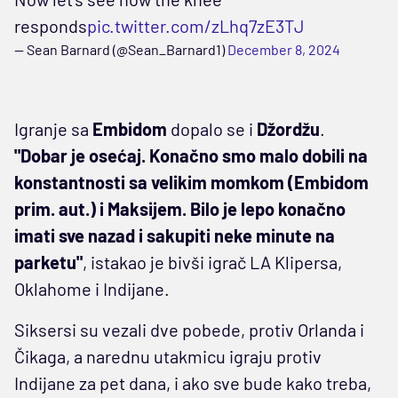
responds
pic.twitter.com/zLhq7zE3TJ
— Sean Barnard (@Sean_Barnard1)
December 8, 2024
Igranje sa
Embidom
dopalo se i
Džordžu
.
"Dobar je osećaj. Konačno smo malo dobili na
konstantnosti sa velikim momkom (Embidom
prim. aut.) i Maksijem. Bilo je lepo konačno
imati sve nazad i sakupiti neke minute na
parketu"
, istakao je bivši igrač LA Klipersa,
Oklahome i Indijane.
Siksersi su vezali dve pobede, protiv Orlanda i
Čikaga, a narednu utakmicu igraju protiv
Indijane za pet dana, i ako sve bude kako treba,