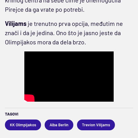
Pirejce da ga vrate po potrebi.
Vilijams
je trenutno prva opcija, međutim ne
znači i da je jedina. Ono što je jasno jeste da
Olimpijakos mora da dela brzo.
TAGOVI
KK Olimpijakos
Alba Berlin
Trevion Vilijams