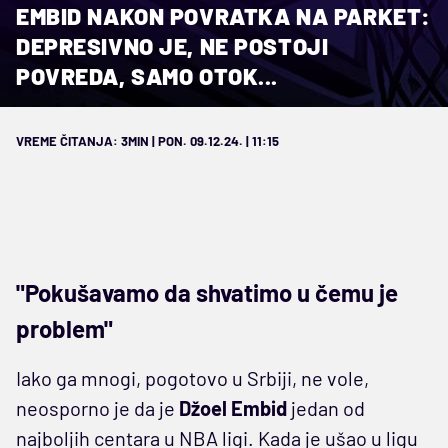
EMBID NAKON POVRATKA NA PARKET:
DEPRESIVNO JE, NE POSTOJI
POVREDA, SAMO OTOK...
VREME ČITANJA: 3MIN | PON. 09.12.24. | 11:15
"Pokušavamo da shvatimo u čemu je
problem"
Iako ga mnogi, pogotovo u Srbiji, ne vole,
neosporno je da je
Džoel Embid
jedan od
najboljih centara u NBA ligi. Kada je ušao u ligu