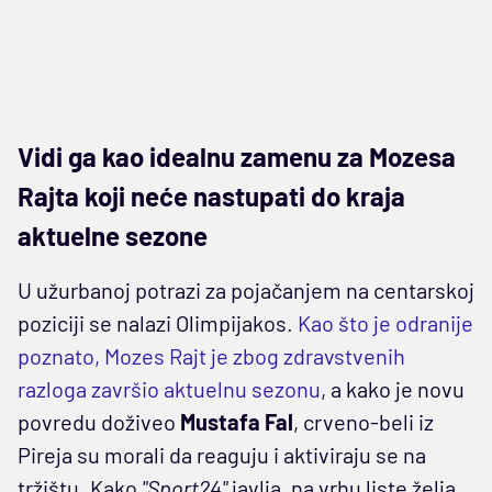
Vidi ga kao idealnu zamenu za Mozesa
Rajta koji neće nastupati do kraja
aktuelne sezone
U užurbanoj potrazi za pojačanjem na centarskoj
poziciji se nalazi Olimpijakos.
Kao što je odranije
poznato, Mozes Rajt je zbog zdravstvenih
razloga završio aktuelnu sezonu
, a kako je novu
povredu doživeo
Mustafa Fal
, crveno-beli iz
Pireja su morali da reaguju i aktiviraju se na
tržištu. Kako
"Sport24"
javlja, na vrhu liste želja