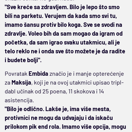
"Sve kreće sa zdravljem. Bilo je lepo što smo
bili na parketu. Verujem da kada smo svi tu,
imamo šansu protiv bilo koga. Sve se svodi na
zdravlje. Voleo bih da sam mogao da igram od
početka, da sam igrao svaku utakmicu, ali je
telo reklo ne i onda sve što možete je da radite
i budete bolji".
Povratak
Embida
značio je i manje opterećenje
za
Maksija
, koji je na ovoj utakmici upisao tripl-
dabl učinak od 25 poena, 11 skokova i 14
asistencija.
"Bilo je odlično. Lakše je, ima više mesta,
protivnici ne mogu da udvajaju i da iskaču
prilokom pik end rola. Imamo više opcija, mogu