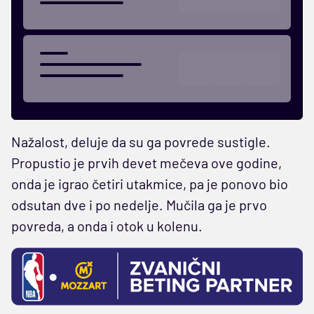
Nažalost, deluje da su ga povrede sustigle.
Propustio je prvih devet mečeva ove godine,
onda je igrao četiri utakmice, pa je ponovo bio
odsutan dve i po nedelje. Mučila ga je prvo
povreda, a onda i otok u kolenu.