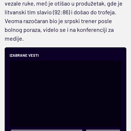
vezale ruke, meč je otišao u produžetak, gde je
litvanski tim slavio (92:86) i došao do trofeja.
Veoma razočaran bio je srpski trener posle
bolnog poraza, videlo se i na konferenciji za
medije.
IZABRANE VESTI