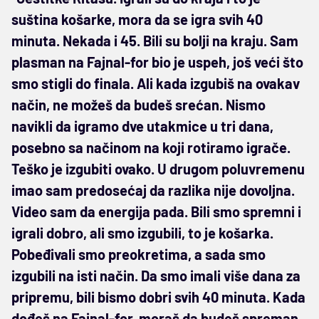
suština košarke, mora da se igra svih 40
minuta. Nekada i 45. Bili su bolji na kraju. Sam
plasman na Fajnal-for bio je uspeh, još veći što
smo stigli do finala. Ali kada izgubiš na ovakav
način, ne možeš da budeš srećan. Nismo
navikli da igramo dve utakmice u tri dana,
posebno sa načinom na koji rotiramo igrače.
Teško je izgubiti ovako. U drugom poluvremenu
imao sam predosećaj da razlika nije dovoljna.
Video sam da energija pada. Bili smo spremni i
igrali dobro, ali smo izgubili, to je košarka.
Pobeđivali smo preokretima, a sada smo
izgubili na isti način. Da smo imali više dana za
pripremu, bili bismo dobri svih 40 minuta. Kada
dođeš na Fajnal-for, moraš da budeš spreman