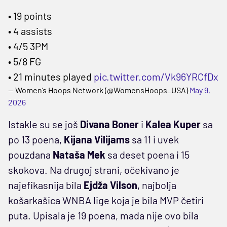
• 19 points
• 4 assists
• 4/5 3PM
• 5/8 FG
• 21 minutes played
pic.twitter.com/Vk96YRCfDx
— Women’s Hoops Network (@WomensHoops_USA)
May 9,
2026
Istakle su se još
Divana Boner
i
Kalea Kuper
sa
po 13 poena,
Kijana Vilijams
sa 11 i uvek
pouzdana
Nataša Mek
sa deset poena i 15
skokova. Na drugoj strani, očekivano je
najefikasnija bila
Ejdža Vilson
, najbolja
košarkašica WNBA lige koja je bila MVP četiri
puta. Upisala je 19 poena, mada nije ovo bila