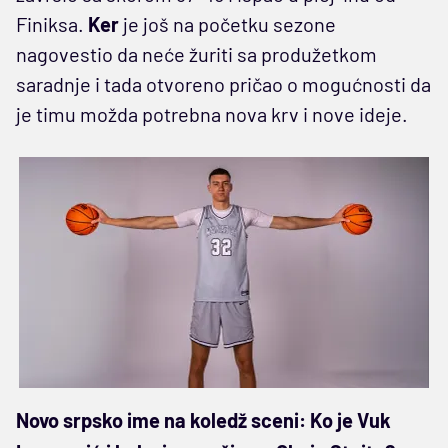
Finiksa.
Ker
je još na početku sezone
nagovestio da neće žuriti sa produžetkom
saradnje i tada otvoreno pričao o mogućnosti da
je timu možda potrebna nova krv i nove ideje.
Novo srpsko ime na koledž sceni: Ko je Vuk