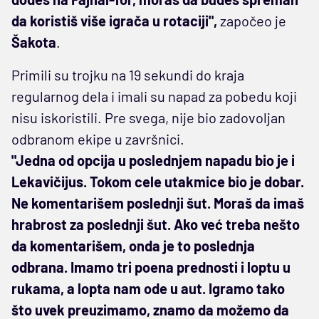
da koristiš više igrača u rotaciji",
započeo je
Šakota
.
Primili su trojku na 19 sekundi do kraja
regularnog dela i imali su napad za pobedu koji
nisu iskoristili. Pre svega, nije bio zadovoljan
odbranom ekipe u završnici.
"Jedna od opcija u poslednjem napadu bio je i
Lekavičijus. Tokom cele utakmice bio je dobar.
Ne komentarišem poslednji šut. Moraš da imaš
hrabrost za poslednji šut. Ako već treba nešto
da komentarišem, onda je to poslednja
odbrana. Imamo tri poena prednosti i loptu u
rukama, a lopta nam ode u aut. Igramo tako
što uvek preuzimamo, znamo da možemo da