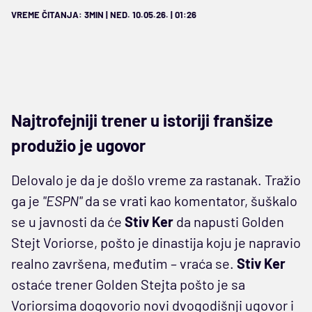
VREME ČITANJA: 3MIN | NED. 10.05.26. | 01:26
Najtrofejniji trener u istoriji franšize
produžio je ugovor
Delovalo je da je došlo vreme za rastanak. Tražio
ga je
"ESPN"
da se vrati kao komentator, šuškalo
se u javnosti da će
Stiv Ker
da napusti Golden
Stejt Voriorse, pošto je dinastija koju je napravio
realno završena, međutim – vraća se.
Stiv Ker
ostaće trener Golden Stejta pošto je sa
Voriorsima dogovorio novi dvogodišnji ugovor i