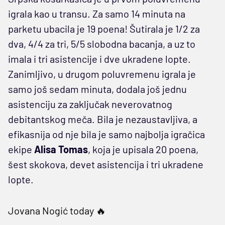
igrala kao u transu. Za samo 14 minuta na
parketu ubacila je 19 poena! Šutirala je 1/2 za
dva, 4/4 za tri, 5/5 slobodna bacanja, a uz to
imala i tri asistencije i dve ukradene lopte.
Zanimljivo, u drugom poluvremenu igrala je
samo još sedam minuta, dodala još jednu
asistenciju za zaključak neverovatnog
debitantskog meča. Bila je nezaustavljiva, a
efikasnija od nje bila je samo najbolja igračica
ekipe
Alisa Tomas
, koja je upisala 20 poena,
šest skokova, devet asistencija i tri ukradene
lopte.
Jovana Nogić today 🔥