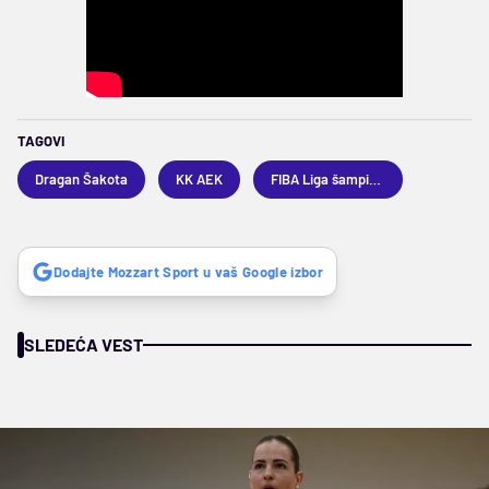
TAGOVI
Dragan Šakota
KK AEK
FIBA Liga šampiona
Dodajte Mozzart Sport u vaš Google izbor
SLEDEĆA VEST