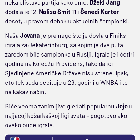
neka blistava partija kako ume.
Džeki Jang
dodala je 12,
Nalisa Smit
11 i
Šenedi Karter
deset, u pravom debaklu aktuelnih šampionki.
Naša
Jovana
je pre nego što je došla u Finiks
igrala za Jekaterinburg, sa kojim je dva puta
zaredom bila šampionka u Rusiji. Igrala je i četiri
godine na koledžu Providens, tako da joj
Sjedinjene Američke Države nisu strane. Ipak,
eto tek sada debituje u 29. godini u WNBA i to
na kakav način.
Biće veoma zanimljivo gledati popularnu
Jojo
u
najjačoj košarkaškoj ligi sveta – pogotovo ako
ovako bude igrala.