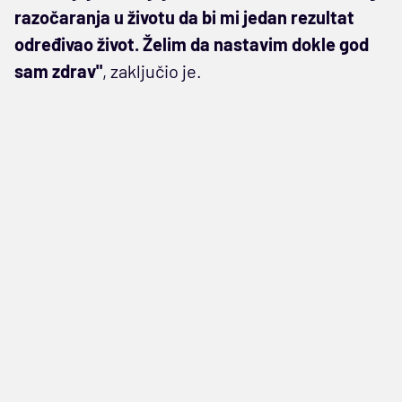
razočaranja u životu da bi mi jedan rezultat
određivao život. Želim da nastavim dokle god
sam zdrav"
, zaključio je.