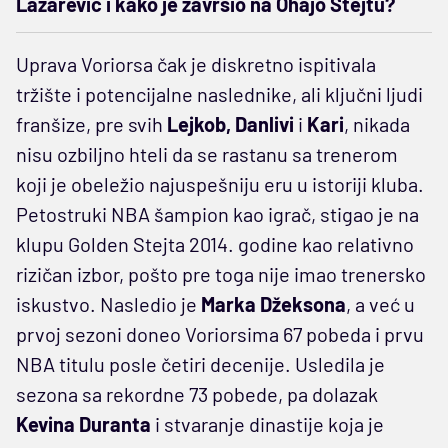
Lazarević i kako je završio na Ohajo Stejtu?
Uprava Voriorsa čak je diskretno ispitivala
tržište i potencijalne naslednike, ali ključni ljudi
franšize, pre svih
Lejkob, Danlivi
i
Kari
, nikada
nisu ozbiljno hteli da se rastanu sa trenerom
koji je obeležio najuspešniju eru u istoriji kluba.
Petostruki NBA šampion kao igrač, stigao je na
klupu Golden Stejta 2014. godine kao relativno
rizičan izbor, pošto pre toga nije imao trenersko
iskustvo. Nasledio je
Marka Džeksona
, a već u
prvoj sezoni doneo Voriorsima 67 pobeda i prvu
NBA titulu posle četiri decenije. Usledila je
sezona sa rekordne 73 pobede, pa dolazak
Kevina Duranta
i stvaranje dinastije koja je