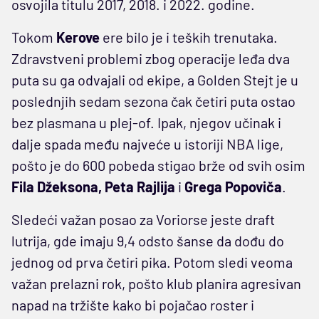
osvojila titulu 2017, 2018. i 2022. godine.
Tokom
Kerove
ere bilo je i teških trenutaka.
Zdravstveni problemi zbog operacije leđa dva
puta su ga odvajali od ekipe, a Golden Stejt je u
poslednjih sedam sezona čak četiri puta ostao
bez plasmana u plej-of. Ipak, njegov učinak i
dalje spada među najveće u istoriji NBA lige,
pošto je do 600 pobeda stigao brže od svih osim
Fila Džeksona, Peta Rajlija
i
Grega Popoviča
.
Sledeći važan posao za Voriorse jeste draft
lutrija, gde imaju 9,4 odsto šanse da dođu do
jednog od prva četiri pika. Potom sledi veoma
važan prelazni rok, pošto klub planira agresivan
napad na tržište kako bi pojačao roster i