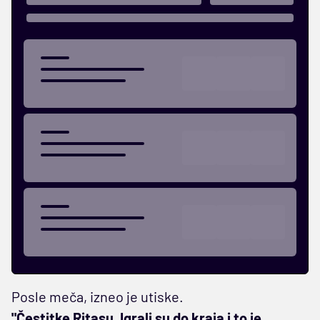
Posle meča, izneo je utiske.
"Čestitke Ritasu. Igrali su do kraja i to je