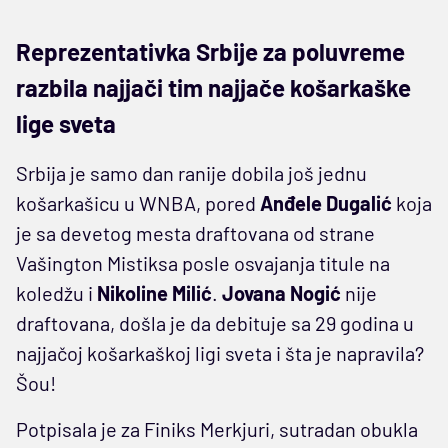
Reprezentativka Srbije za poluvreme
razbila najjači tim najjače košarkaške
lige sveta
Srbija je samo dan ranije dobila još jednu
košarkašicu u WNBA, pored
Anđele Dugalić
koja
je sa devetog mesta draftovana od strane
Vašington Mistiksa posle osvajanja titule na
koledžu i
Nikoline Milić
.
Jovana Nogić
nije
draftovana, došla je da debituje sa 29 godina u
najjačoj košarkaškoj ligi sveta i šta je napravila?
Šou!
Potpisala je za Finiks Merkjuri, sutradan obukla