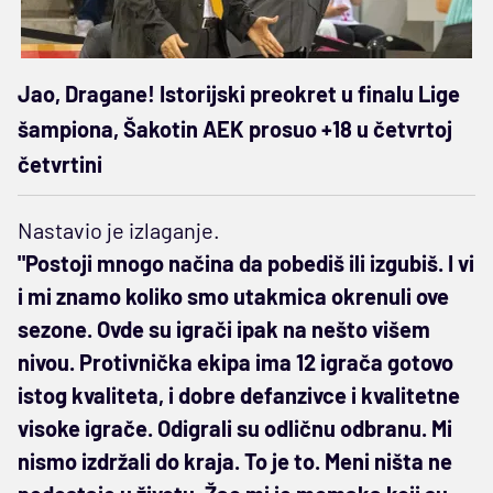
Jao, Dragane! Istorijski preokret u finalu Lige
šampiona, Šakotin AEK prosuo +18 u četvrtoj
četvrtini
Nastavio je izlaganje.
"Postoji mnogo načina da pobediš ili izgubiš. I vi
i mi znamo koliko smo utakmica okrenuli ove
sezone. Ovde su igrači ipak na nešto višem
nivou. Protivnička ekipa ima 12 igrača gotovo
istog kvaliteta, i dobre defanzivce i kvalitetne
visoke igrače. Odigrali su odličnu odbranu. Mi
nismo izdržali do kraja. To je to. Meni ništa ne