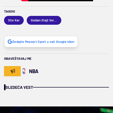
TAGOVI
Stiv Ker
Golden Stejt Voriors
Dodajte Mozzart Sport u vaš Google izbor
OBAVEŠTAVAJ ME
NBA
SLEDEĆA VEST