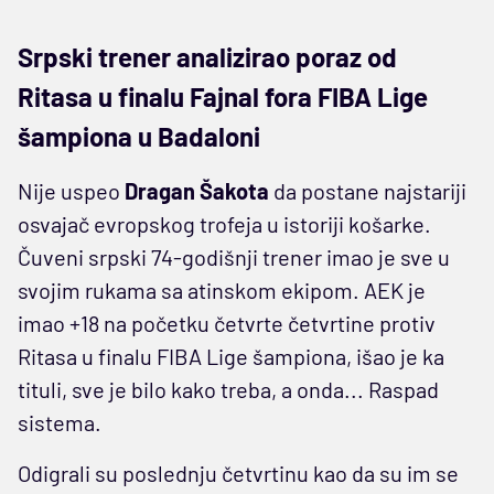
Srpski trener analizirao poraz od
Ritasa u finalu Fajnal fora FIBA Lige
šampiona u Badaloni
Nije uspeo
Dragan Šakota
da postane najstariji
osvajač evropskog trofeja u istoriji košarke.
Čuveni srpski 74-godišnji trener imao je sve u
svojim rukama sa atinskom ekipom. AEK je
imao +18 na početku četvrte četvrtine protiv
Ritasa u finalu FIBA Lige šampiona, išao je ka
tituli, sve je bilo kako treba, a onda... Raspad
sistema.
Odigrali su poslednju četvrtinu kao da su im se