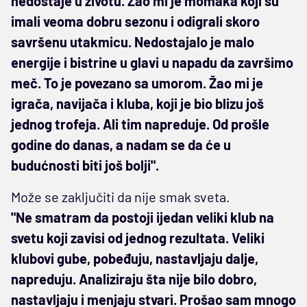
nedostaje u životu. Žao mi je momaka koji su
imali veoma dobru sezonu i odigrali skoro
savršenu utakmicu. Nedostajalo je malo
energije i bistrine u glavi u napadu da završimo
meč. To je povezano sa umorom. Žao mi je
igrača, navijača i kluba, koji je bio blizu još
jednog trofeja. Ali tim napreduje. Od prošle
godine do danas, a nadam se da će u
budućnosti biti još bolji".
Može se zaključiti da nije smak sveta.
"Ne smatram da postoji ijedan veliki klub na
svetu koji zavisi od jednog rezultata. Veliki
klubovi gube, pobeđuju, nastavljaju dalje,
napreduju. Analiziraju šta nije bilo dobro,
nastavljaju i menjaju stvari. Prošao sam mnogo