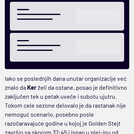
Iako se poslednjih dana unutar organizacije već
znalo da
Ker
želi da ostane, posao je definitivno
zaključen tek u petak uveče i subotu ujutru.
Tokom cele sezone delovalo je da rastanak nije
nemoguć scenario, posebno posle
razočaravajuće godine u kojoj je Golden Stejt
završio sa skorom 37-45 i ispao u plej-inu od