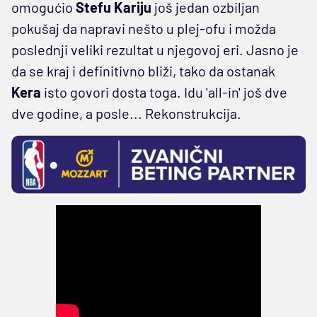
omogućio
Stefu Kariju
još jedan ozbiljan
pokušaj da napravi nešto u plej-ofu i možda
poslednji veliki rezultat u njegovoj eri. Jasno je
da se kraj i definitivno bliži, tako da ostanak
Kera
isto govori dosta toga. Idu 'all-in' još dve
dve godine, a posle... Rekonstrukcija.