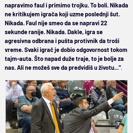
napravimo faul i primimo trojku. To boli. Nikada
ne kritikujem igrača koji uzme poslednji šut.
Nikada. Faul nije smeo da se napravi 22
sekunde ranije. Nikada. Dakle, igra se
agresivna odbrana i pušta protivnik da troši
vreme. Svaki igrač je dobio odgovornost tokom
tajm-auta. Što napad duže traje, to je bolje za
nas. Ali ne možeš sve da predvidiš u životu..."
.