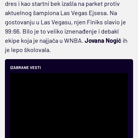
dres i kao startni bek izašla na parket protiv
aktuelnog šampiona Las Vegas Ejsesa. Na
gostovanju u Las Vegasu, njen Finiks slavio je
99:66. Bilo je to veliko iznenađenje i debakl
ekipe koja je najjača u WNBA.
Jovana Nogić
ih
je lepo školovala.
IZABRANE VESTI