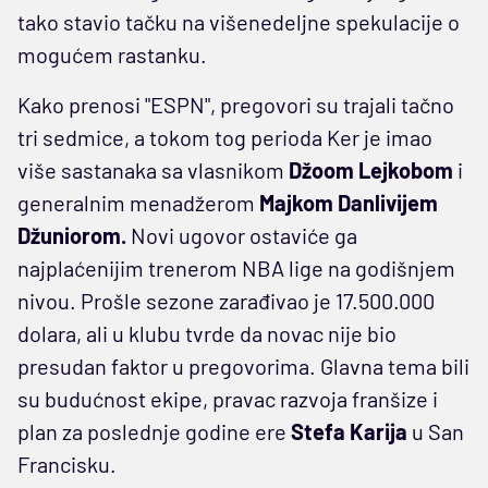
tako stavio tačku na višenedeljne spekulacije o
mogućem rastanku.
Kako prenosi "ESPN", pregovori su trajali tačno
tri sedmice, a tokom tog perioda Ker je imao
više sastanaka sa vlasnikom
Džoom Lejkobom
i
generalnim menadžerom
Majkom Danlivijem
Džuniorom.
Novi ugovor ostaviće ga
najplaćenijim trenerom NBA lige na godišnjem
nivou. Prošle sezone zarađivao je 17.500.000
dolara, ali u klubu tvrde da novac nije bio
presudan faktor u pregovorima. Glavna tema bili
su budućnost ekipe, pravac razvoja franšize i
plan za poslednje godine ere
Stefa Karija
u San
Francisku.