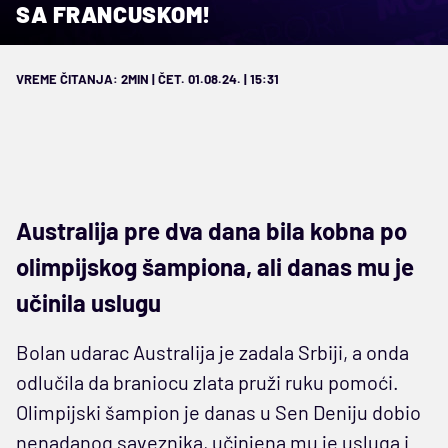
SA FRANCUSKOM!
VREME ČITANJA: 2MIN | ČET. 01.08.24. | 15:31
Australija pre dva dana bila kobna po
olimpijskog šampiona, ali danas mu je
učinila uslugu
Bolan udarac Australija je zadala Srbiji, a onda
odlučila da braniocu zlata pruži ruku pomoći.
Olimpijski šampion je danas u Sen Deniju dobio
nenadanog saveznika, učinjena mu je usluga i