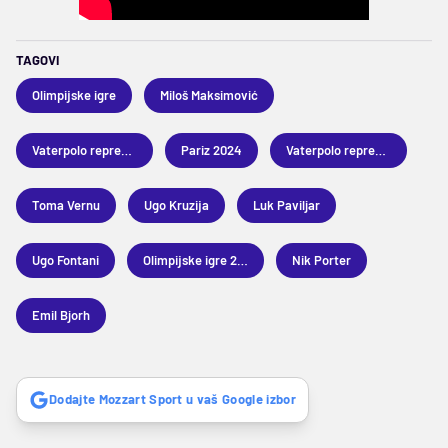
TAGOVI
Olimpijske igre
Miloš Maksimović
Vaterpolo reprezentacija Francuske
Pariz 2024
Vaterpolo reprezentacija Australije
Toma Vernu
Ugo Kruzija
Luk Paviljar
Ugo Fontani
Olimpijske igre 2024
Nik Porter
Emil Bjorh
Dodajte Mozzart Sport u vaš Google izbor