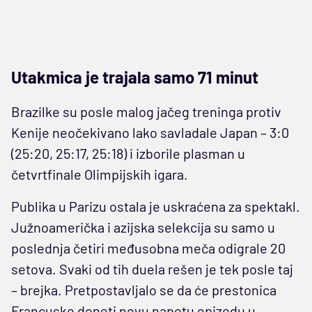
Utakmica je trajala samo 71 minut
Brazilke su posle malog jačeg treninga protiv
Kenije neočekivano lako savladale Japan – 3:0
(25:20, 25:17, 25:18) i izborile plasman u
četvrtfinale Olimpijskih igara.
Publika u Parizu ostala je uskraćena za spektakl.
Južnoamerička i azijska selekcija su samo u
poslednja četiri međusobna meča odigrale 20
setova. Svaki od tih duela rešen je tek posle taj
– brejka. Pretpostavljalo se da će prestonica
Francuske doneti novu napetu epizodu u