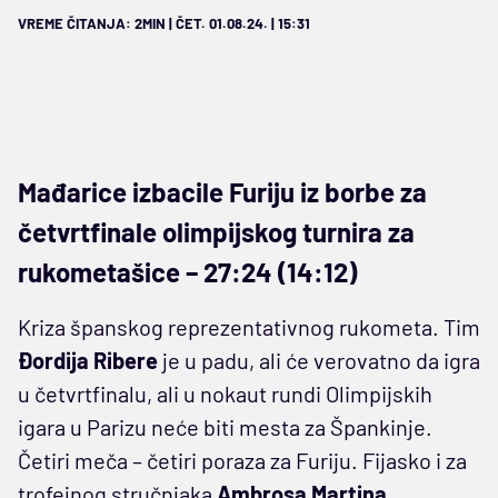
VREME ČITANJA: 2MIN | ČET. 01.08.24. | 15:31
Mađarice izbacile Furiju iz borbe za
četvrtfinale olimpijskog turnira za
rukometašice – 27:24 (14:12)
Kriza španskog reprezentativnog rukometa. Tim
Đordija Ribere
je u padu, ali će verovatno da igra
u četvrtfinalu, ali u nokaut rundi Olimpijskih
igara u Parizu neće biti mesta za Špankinje.
Četiri meča – četiri poraza za Furiju. Fijasko i za
trofejnog stručnjaka
Ambrosa Martina
,