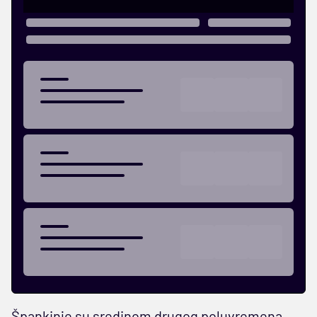
Špankinje su sredinom drugog poluvremena