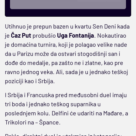
Utihnuo je prepun bazen u kvartu Sen Deni kada
je
Čaz Put
probušio
Uga Fontanija
. Nokautirao
je domaćina turnira, koji je polagao velike nade
da u Parizu može da ostvari stogodišnji san i
dođe do medalje, pa zašto ne i zlatne, kao pre
ravno jednog veka. Ali, sada je u jednako teškoj
poziciji kao i Srbija.
I Srbija i Francuska pred međusobni duel imaju
tri boda i jednako teškog suparnika u
poslednjem kolu. Delfini će udariti na Mađare, a
Trikolori na – Špance.
Dakle, direktni duel je utakmica iz kategorije: