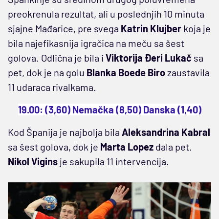
preokrenula rezultat, ali u poslednjih 10 minuta
sjajne Mađarice, pre svega
Katrin Klujber
koja je
bila najefikasnija igračica na meču sa šest
golova. Odlična je bila i
Viktorija Đeri Lukač
sa
pet, dok je na golu
Blanka Boede Biro
zaustavila
11 udaraca rivalkama.
19.00: (3,60) Nemačka (8,50) Danska (1,40)
Kod Španija je najbolja bila
Aleksandrina Kabral
sa šest golova, dok je
Marta Lopez
dala pet.
Nikol Vigins
je sakupila 11 intervencija.