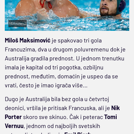
(©Reuters)
Miloš Maksimović
je spakovao tri gola
Francuzima, dva u drugom poluvremenu dok je
Australija gradila prednost. U jednom trenutku
imala je kapital od tri pogotka, ozbiljnu
prednost, međutim, domaćin je uspeo da se
vrati, često je imao igrača više…
Dugo je Australija bila bez gola u četvrtoj
deonici, vršila je pritisak Francuska, ali je
Nik
Porter
skoro sve skinuo. Čak i peterac
Tomi
Vernuu
, jednom od najboljih svetskih