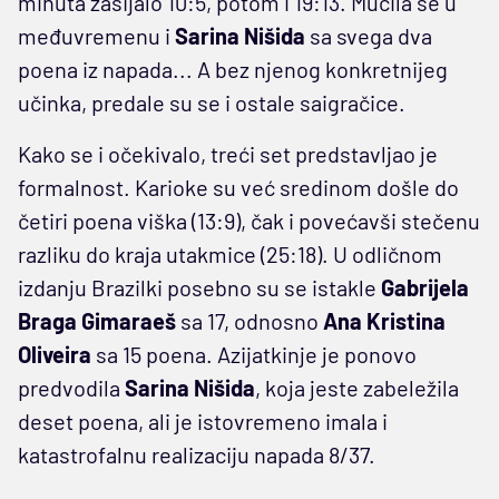
minuta zasijalo 10:5, potom i 19:13. Mučila se u
međuvremenu i
Sarina Nišida
sa svega dva
poena iz napada... A bez njenog konkretnijeg
učinka, predale su se i ostale saigračice.
Kako se i očekivalo, treći set predstavljao je
formalnost. Karioke su već sredinom došle do
četiri poena viška (13:9), čak i povećavši stečenu
razliku do kraja utakmice (25:18). U odličnom
izdanju Brazilki posebno su se istakle
Gabrijela
Braga Gimaraeš
sa 17, odnosno
Ana Kristina
Oliveira
sa 15 poena. Azijatkinje je ponovo
predvodila
Sarina Nišida
, koja jeste zabeležila
deset poena, ali je istovremeno imala i
katastrofalnu realizaciju napada 8/37.