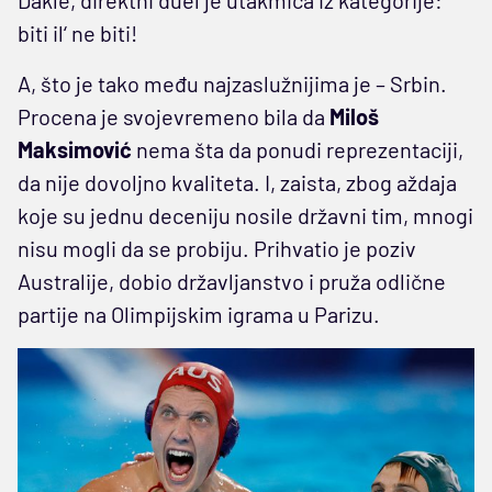
biti il‘ ne biti!
A, što je tako među najzaslužnijima je – Srbin.
Procena je svojevremeno bila da
Miloš
Maksimović
nema šta da ponudi reprezentaciji,
da nije dovoljno kvaliteta. I, zaista, zbog aždaja
koje su jednu deceniju nosile državni tim, mnogi
nisu mogli da se probiju. Prihvatio je poziv
Australije, dobio državljanstvo i pruža odlične
partije na Olimpijskim igrama u Parizu.