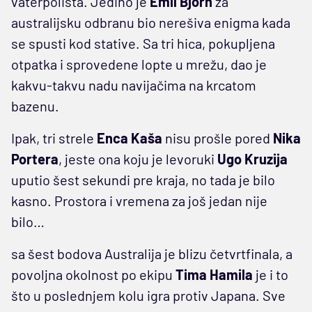
vaterpolista. Jedino je
Emil Bjorh
za
australijsku odbranu bio nerešiva enigma kada
se spusti kod stative. Sa tri hica, pokupljena
otpatka i sprovedene lopte u mrežu, dao je
kakvu-takvu nadu navijačima na krcatom
bazenu.
Ipak, tri strele
Enca Kaša
nisu prošle pored
Nika
Portera
, jeste ona koju je levoruki
Ugo Kruzija
uputio šest sekundi pre kraja, no tada je bilo
kasno. Prostora i vremena za još jedan nije
bilo…
sa šest bodova Australija je blizu četvrtfinala, a
povoljna okolnost po ekipu
Tima Hamila
je i to
što u poslednjem kolu igra protiv Japana. Sve