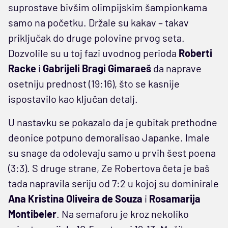
suprostave bivšim olimpijskim šampionkama
samo na početku. Držale su kakav – takav
priključak do druge polovine prvog seta.
Dozvolile su u toj fazi uvodnog perioda
Roberti
Racke
i
Gabrijeli Bragi Gimaraeš
da naprave
osetniju prednost (19:16), što se kasnije
ispostavilo kao ključan detalj.
U nastavku se pokazalo da je gubitak prethodne
deonice potpuno demoralisao Japanke. Imale
su snage da odolevaju samo u prvih šest poena
(3:3). S druge strane, Ze Robertova četa je baš
tada napravila seriju od 7:2 u kojoj su dominirale
Ana Kristina Oliveira de Souza
i
Rosamarija
Montibeler
. Na semaforu je kroz nekoliko