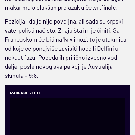
makar malo olakšan prolazak u četvrtfinale.
Pozicija i dalje nije povoljna, ali sada su srpski
vaterpolisti načisto. Znaju šta im je činiti. Sa
Francuskom će biti na 'krv i nož', to je utakmica
od koje će ponajviše zavisiti hoće li Delfini u
nokaut fazu. Pobeda ih prilično izvesno vodi
dalje, posle novog skalpa koji je Australija
skinula – 9:8.
IZABRANE VESTI