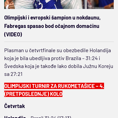
Olimpijski i evropski šampion u nokdaunu,
Fabregas spasao bod očajnom domaćinu
(VIDEO)
Plasman u četvrtfinale su obezbedile Holandija
koja je bila ubedljiva protiv Brazila – 31:24 i
Švedska koja je takođe lako dobila Južnu Koreju
sa 27:21
OLIMPIJSKI TURNIR ZA RUKOMETAŠICE – 4.
(PRETPOSLEDNJE) KOLO
Četvrtak
Holandija
– Brazil 31:24 (17:13)