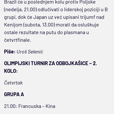
Brazil će u poslednjem kolu protiv Poljske
(nedelja, 21.00) odlučivati o liderskoj poziciji u B
grupi, dok će Japan uz već upisani trijumf nad
Kenijom (subota, 13.00) morati da osluškuje
ostale rezultate na putu do plasmana u
četvrtfinale.
Piše:
Uroš Selenić
OLIMPIJSKI TURNIR ZA ODBOJKAŠICE – 2.
KOLO:
Četvrtak
GRUPA A
21.00: Francuska – Kina