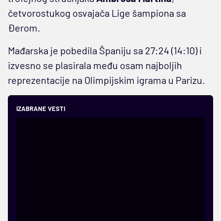
četvorostukog osvajača Lige šampiona sa
Đerom.
Mađarska je pobedila Španiju sa 27:24 (14:10) i
izvesno se plasirala među osam najboljih
reprezentacije na Olimpijskim igrama u Parizu.
IZABRANE VESTI