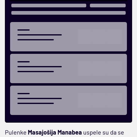
Pulenke
Masajošija Manabea
uspele su da se