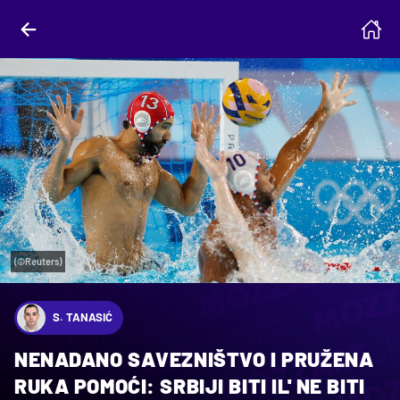
(©Reuters)
S. TANASIĆ
NENADANO SAVEZNIŠTVO I PRUŽENA
RUKA POMOĆI: SRBIJI BITI IL' NE BITI