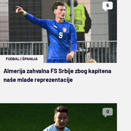
5
FUDBAL
|
ŠPANIJA
Almerija zahvalna FS Srbije zbog kapitena
naše mlade reprezentacije
0