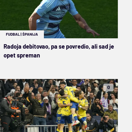
FUDBAL
|
ŠPANIJA
Radoja debitovao, pa se povredio, ali sad je
opet spreman
0