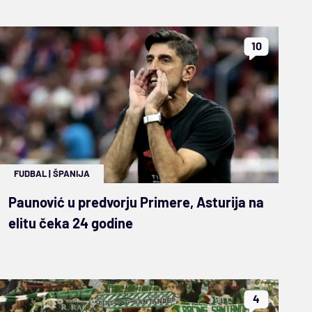
10
FUDBAL
|
ŠPANIJA
Paunović u predvorju Primere, Asturija na
elitu čeka 24 godine
4