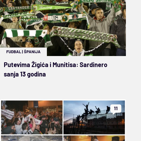
FUDBAL
|
ŠPANIJA
Putevima Žigića i Munitisa: Sardinero
sanja 13 godina
11