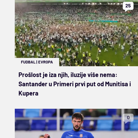
25
FUDBAL
|
EVROPA
Prošlost je iza njih, iluzije više nema:
Santander u Primeri prvi put od Munitisa i
Kupera
0