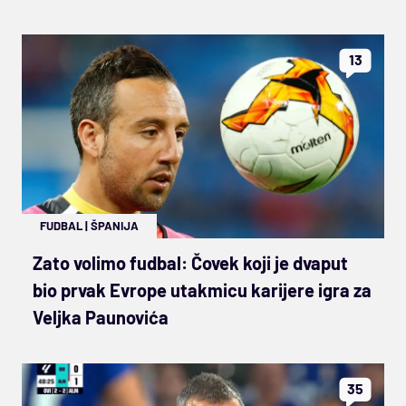
13
FUDBAL
|
ŠPANIJA
Zato volimo fudbal: Čovek koji je dvaput
bio prvak Evrope utakmicu karijere igra za
Veljka Paunovića
35