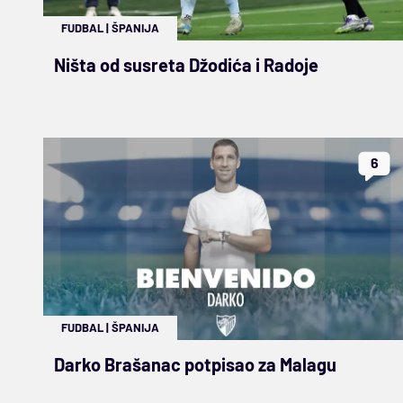
FUDBAL
|
ŠPANIJA
Ništa od susreta Džodića i Radoje
6
FUDBAL
|
ŠPANIJA
Darko Brašanac potpisao za Malagu