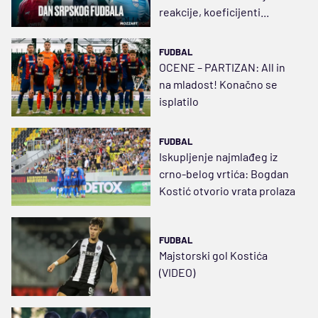
reakcije, koeficijenti...
FUDBAL
OCENE – PARTIZAN: All in
na mladost! Konačno se
isplatilo
FUDBAL
Iskupljenje najmlađeg iz
crno-belog vrtića: Bogdan
Kostić otvorio vrata prolaza
FUDBAL
Majstorski gol Kostića
(VIDEO)