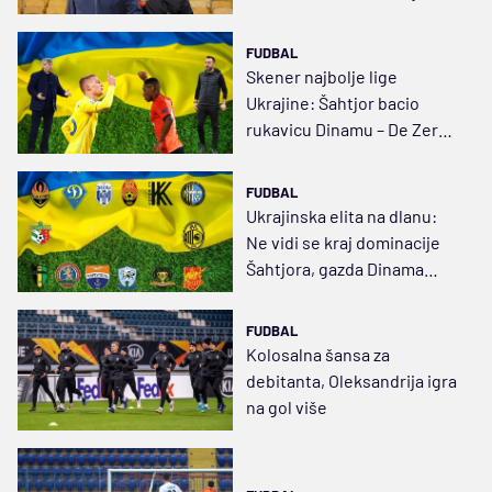
fronta, a što bliže skloništu
FUDBAL
Skener najbolje lige
Ukrajine: Šahtjor bacio
rukavicu Dinamu – De Zerbi i
pojačanja od 40.000.000
evra
FUDBAL
Ukrajinska elita na dlanu:
Ne vidi se kraj dominacije
Šahtjora, gazda Dinama
razbesneo navijače izborom
trenera, Zorja oslabljena
FUDBAL
Kolosalna šansa za
debitanta, Oleksandrija igra
na gol više