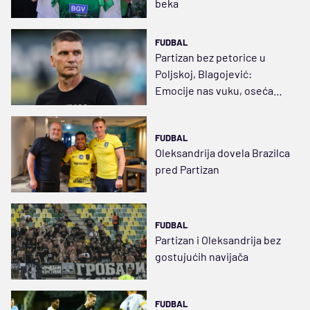
beka
FUDBAL
Partizan bez petorice u
Poljskoj, Blagojević:
Emocije nas vuku, osećam
da se i navijači mobilišu
FUDBAL
Oleksandrija dovela Brazilca
pred Partizan
FUDBAL
Partizan i Oleksandrija bez
gostujućih navijača
FUDBAL