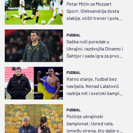
Petar Mićin za Mozzart
Sport: Oleksandrija dosta
slabija, otišli trener i pola
tima
FUDBAL
Saška ruši poredak u
Ukrajini, razdvojila Dinamo i
Šahtjor i sada igra za prvo
mesto
FUDBAL
Ratno stanje, fudbal bez
navijača, Nenad Lalatović
razbija mit i svetski šampion
u teškoj kategoriji u
kopačkama
FUDBAL
Počinje ukrajinski
šampionat: Usred rata,
između sirena, što dalje od