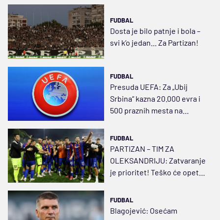
FUDBAL
Dosta je bilo patnje i bola –
svi k’o jedan... Za Partizan!
FUDBAL
Presuda UEFA: Za „Ubij
Srbina“ kazna 20.000 evra i
500 praznih mesta na
stadionu
FUDBAL
PARTIZAN – TIM ZA
OLEKSANDRIJU: Zatvaranje
je prioritet! Teško će opet i
Vukotić i Kostić
FUDBAL
Blagojević: Osećam