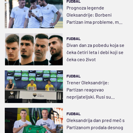
FUDBAL
Prognoza legende
Oleksandrije: Borbeni
Partizan ima probleme, meč
će se završiti mirovnim
sporazumom
FUDBAL
Divan dan za pobedu koja se
čeka četiri leta i debi koji se
čeka ceo život
FUDBAL
Trener Oleksandrije:
Partizan reagovao
neprijateljski, Rusi su
agresori
FUDBAL
Oleksandrija dan pred meč s
Partizanom prodala desnog