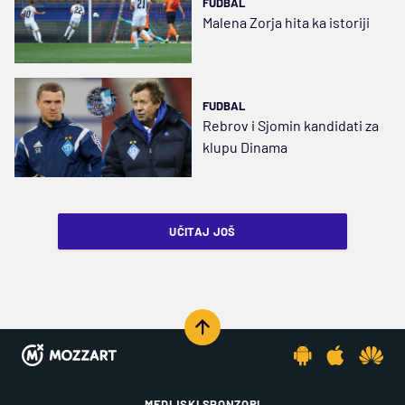
FUDBAL
Malena Zorja hita ka istoriji
FUDBAL
Rebrov i Sjomin kandidati za
klupu Dinama
UČITAJ JOŠ
MEDIJSKI SPONZORI