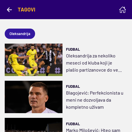
TAGOVI
Oleksandrija
FUDBAL
Oleksandrija za nekoliko
meseci od kluba koji je
plašio partizanovce do već
viđenog putnika u drugi
rang
FUDBAL
Blagojević: Perfekcionista u
meni ne dozvoljava da
kompletno uživam
FUDBAL
Marko Milošević: Hteo sam