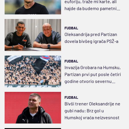
euforiju, traže mi karte, ali
hajde da budemo pametni,
da nas ne savladaju emocije
FUDBAL
Oleksandrija pred Partizan
dovela bivšeg igrača PSŽ-a
FUDBAL
Invazija Grobara na Humsku,
Partizan prvi put posle četiri
godine otvorio severnu
tribinu u Evropi
FUDBAL
Bivši trener Oleksandrije ne
gubi nadu: Brz gol u
Humskoj vraća neizvesnost