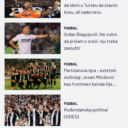
da idem u Tursku da stavim
kosu, ali sada neću
FUDBAL
Srđan Blagojević: Ne volim
da pričam o sreći, nju treba
zaslužiti
FUDBAL
Partizanova igra – estetski
doživljaj: Jovan Milošević
kao frontmen benda čije
pesme Grobari uče
FUDBAL
Rođendanska golčina!
(VIDEO)