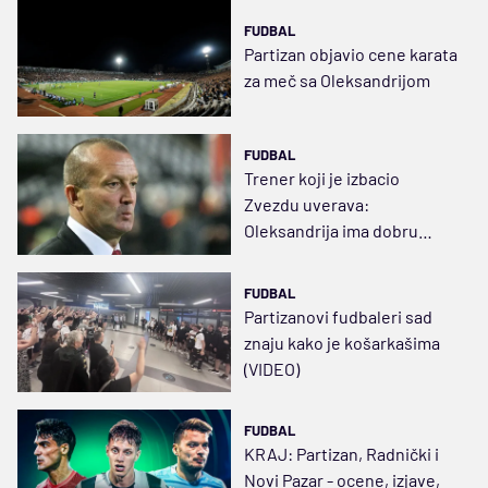
FUDBAL
Partizan objavio cene karata
za meč sa Oleksandrijom
FUDBAL
Trener koji je izbacio
Zvezdu uverava:
Oleksandrija ima dobru
šansu da prođe Partizan
FUDBAL
Partizanovi fudbaleri sad
znaju kako je košarkašima
(VIDEO)
FUDBAL
KRAJ: Partizan, Radnički i
Novi Pazar - ocene, izjave,