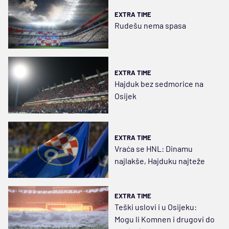
EXTRA TIME
Rudešu nema spasa
EXTRA TIME
Hajduk bez sedmorice na
Osijek
EXTRA TIME
Vraća se HNL: Dinamu
najlakše, Hajduku najteže
EXTRA TIME
Teški uslovi i u Osijeku:
Mogu li Komnen i drugovi do