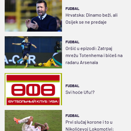
FUDBAL
Hrvatska: Dinamo beži, ali
Osijek se ne predaje
FUDBAL
Oršić u epizodi: Zatrpaj
mrežu Totenhema i bićeš na
radaru Arsenala
FUDBAL
Svi hoće Ufu!?
FUDBAL
Prvi slučaj korone i to u
Nikolićevoj Lokomotivi: