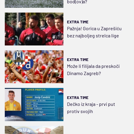
bod(ov)a?
EXTRA TIME
Pažnja! Gorica u Zaprešiću
bez najboljeg strelca lige
EXTRA TIME
Može li filijala da preskoči
Dinamo Zagreb?
EXTRA TIME
Dečko iz kraja - prvi put
protiv svojih