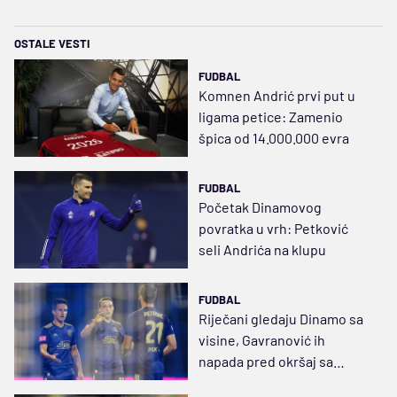
OSTALE VESTI
FUDBAL
Komnen Andrić prvi put u
ligama petice: Zamenio
špica od 14.000.000 evra
FUDBAL
Početak Dinamovog
povratka u vrh: Petković
seli Andrića na klupu
FUDBAL
Riječani gledaju Dinamo sa
visine, Gavranović ih
napada pred okršaj sa
Legijom