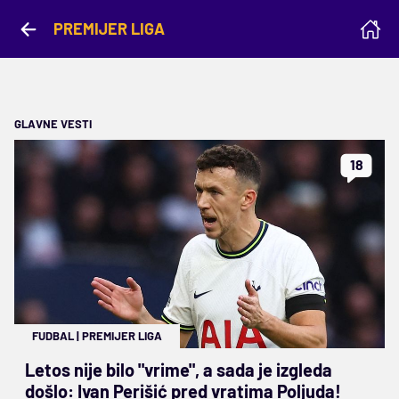
PREMIJER LIGA
GLAVNE VESTI
18
FUDBAL
|
PREMIJER LIGA
Letos nije bilo "vrime", a sada je izgleda
došlo: Ivan Perišić pred vratima Poljuda!