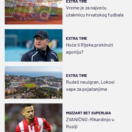
EXTRA TIME
Vreme je za najveću
utakmicu hrvatskog fudbala
EXTRA TIME
Hoće li Rijeka prekinuti
agoniju?
EXTRA TIME
Rudeš neuigran, Lokosi
vape za pojačanjima
MOZZART BET SUPERLIGA
ZVANIČNO: Rikardinjo u
Rusiji