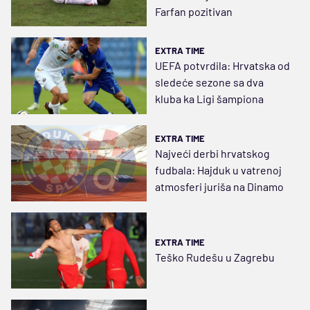
Farfan pozitivan
EXTRA TIME
UEFA potvrdila: Hrvatska od
sledeće sezone sa dva
kluba ka Ligi šampiona
EXTRA TIME
Najveći derbi hrvatskog
fudbala: Hajduk u vatrenoj
atmosferi juriša na Dinamo
EXTRA TIME
Teško Rudešu u Zagrebu