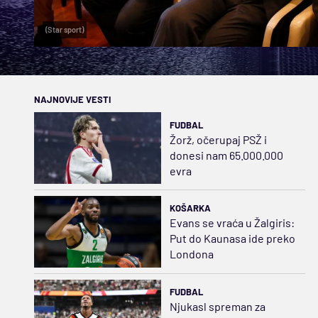
(Star sport)
NAJNOVIJE VESTI
FUDBAL
Žorž, očerupaj PSŽ i
donesi nam 65.000.000
evra
KOŠARKA
Evans se vraća u Žalgiris:
Put do Kaunasa ide preko
Londona
FUDBAL
Njukasl spreman za