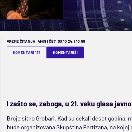
VREME ČITANJA: 4MIN | ČET. 03.10.24. | 10:58
KOMENTARI 131
KOMENTARIŠI
I zašto se, zaboga, u 21. veku glasa javn
Broje sitno Grobari. Kad su čekali deset godina, m
bude organizovana Skupština Partizana, na kojoj će