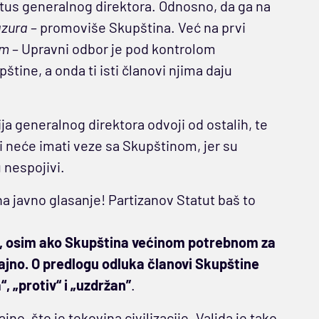
us generalnog direktora. Odnosno, da ga na
azura
– promoviše Skupština. Već na prvi
om
– Upravni odbor je pod kontrolom
štine, a onda ti isti članovi njima daju
ja generalnog direktora odvoji od ostalih, te
i neće imati veze sa Skupštinom, jer su
 nespojivi.
na javno glasanje! Partizanov Statut baš to
u, osim ako Skupština većinom potrebnom za
tajno. O predlogu odluka članovi Skupštine
“, „protiv“ i „uzdržan”
.
jno, što je tekovina civilizacije. Valjda je tako