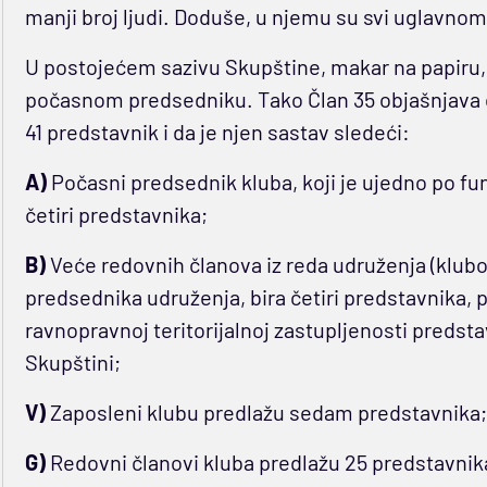
manji broj ljudi. Doduše, u njemu su svi uglavnom 
U postojećem sazivu Skupštine, makar na papiru,
počasnom predsedniku. Tako Član 35 objašnjava da 
41 predstavnik i da je njen sastav sledeći:
A)
Počasni predsednik kluba, koji je ujedno po fun
četiri predstavnika;
B)
Veće redovnih članova iz reda udruženja (klubova
predsednika udruženja, bira četiri predstavnika,
ravnopravnoj teritorijalnoj zastupljenosti predstav
Skupštini;
V)
Zaposleni klubu predlažu sedam predstavnika;
G)
Redovni članovi kluba predlažu 25 predstavnik