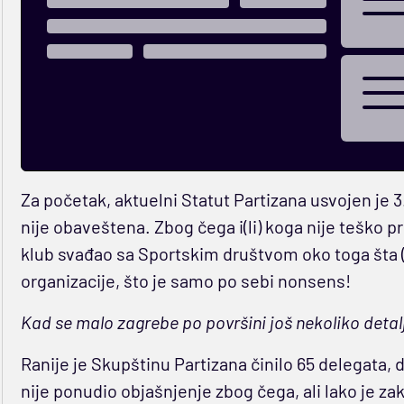
Za početak, aktuelni Statut Partizana usvojen je
nije obaveštena. Zbog čega i(li) koga nije teško pr
klub svađao sa Sportskim društvom oko toga šta (i
organizacije, što je samo po sebi nonsens!
Kad se malo zagrebe po površini još nekoliko detal
Ranije je Skupštinu Partizana činilo 65 delegata
nije ponudio objašnjenje zbog čega, ali lako je za