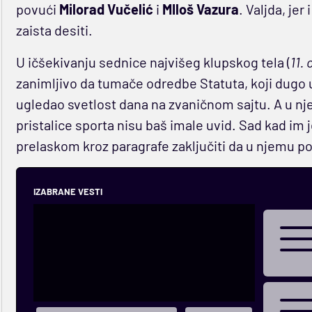
povući
Milorad
Vučelić
i
MIloš Vazura
. Valjda, jer
zaista desiti.
U ičšekivanju sednice najvišeg klupskog tela (
11.
zanimljivo da tumače odredbe Statuta, koji dugo u
ugledao svetlost dana na zvaničnom sajtu. A u njem
pristalice sporta nisu baš imale uvid. Sad kad im
prelaskom kroz paragrafe zaključiti da u njemu po
IZABRANE VESTI