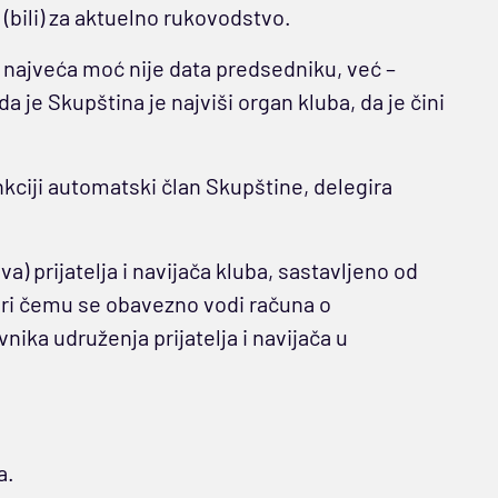
(bili) za aktuelno rukovodstvo.
 najveća moć nije data predsedniku, već –
je Skupština je najviši organ kluba, da je čini
kciji automatski član Skupštine, delegira
) prijatelja i navijača kluba, sastavljeno od
 pri čemu se obavezno vodi računa o
nika udruženja prijatelja i navijača u
a.