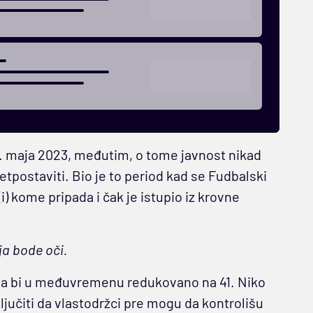
 3. maja 2023, međutim, o tome javnost nikad
etpostaviti. Bio je to period kad se Fudbalski
) kome pripada i čak je istupio iz krovne
ja bode oči.
, da bi u međuvremenu redukovano na 41. Niko
ključiti da vlastodržci pre mogu da kontrolišu