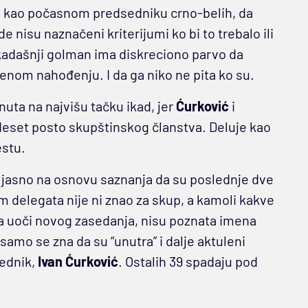
, kao počasnom predsedniku crno-belih, da
 nisu naznačeni kriterijumi ko bi to trebalo ili
adašnji golman ima diskreciono parvo da
nom nahođenju. I da ga niko ne pita ko su.
ta na najvišu tačku ikad, jer
Ćurković
i
deset posto skupštinskog članstva. Deluje kao
estu.
e jasno na osnovu saznanja da su poslednje dve
m delegata nije ni znao za skup, a kamoli kakve
a uoči novog zasedanja, nisu poznata imena
samo se zna da su “unutra” i dalje aktuleni
ednik,
Ivan Ćurković
. Ostalih 39 spadaju pod