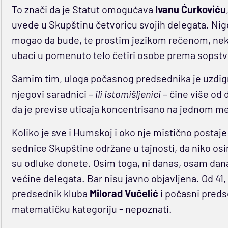
To znači da je Statut omogućava
Ivanu Ćurkoviću
uvede u Skupštinu četvoricu svojih delegata. Nigde
mogao da bude, te prostim jezikom rečenom, nek
ubaci u pomenuto telo četiri osobe prema sopstve
Samim tim, uloga počasnog predsednika je uzdignu
njegovi saradnici –
ili istomišljenici
– čine više od 
da je previse uticaja koncentrisano na jednom m
Koliko je sve i Humskoj i oko nje mistično postaj
sednice Skupštine održane u tajnosti, da niko osi
su odluke donete. Osim toga, ni danas, osam dan
većine delegata. Bar nisu javno objavljena. Od 41, 
predsednik kluba
Milorad
Vučelić
i počasni preds
matematičku kategoriju - nepoznati.