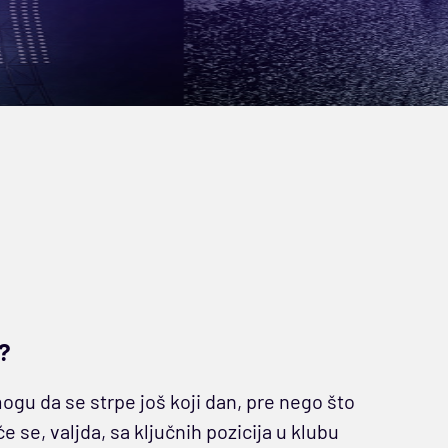
o?
ogu da se strpe još koji dan, pre nego što
 se, valjda, sa ključnih pozicija u klubu