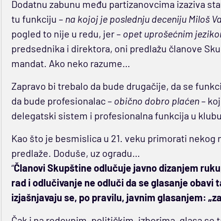
Dodatnu zabunu među partizanovcima izaziva stat
tu funkciju –
na kojoj je poslednju deceniju Miloš V
pogled to nije u redu, jer –
opet uprošećnim jezik
predsednika i direktora, oni predlažu članove Skup
mandat. Ako neko razume…
Zapravo bi trebalo da bude drugačije, da se funkci
da bude profesionalac –
obično dobro plaćen
– koj
delegatski sistem i profesionalna funkcija u klubu
Kao što je besmislica u 21. veku primorati nekog 
predlaže. Doduše, uz ogradu…
“
Članovi Skupštine odlučuje javno dizanjem ruk
rad i odlučivanje ne odluči da se glasanje obavi 
izjašnjavaju se, po pravilu, javnim glasanjem: „za
Čak i na redovnim, političkim, izborima, glasa se ta