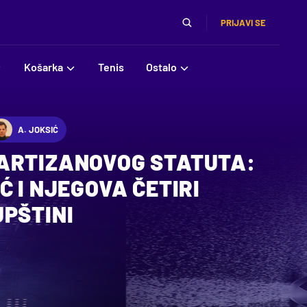
PRIJAVI SE
Košarka
Tenis
Ostalo
A. JOKSIĆ
ARTIZANOVOG STATUTA:
Ć I NJEGOVA ČETIRI
UPŠTINI