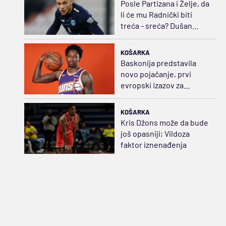
Posle Partizana i Želje, da
li će mu Radnički biti
treća - sreća? Dušan
Jovanović stiže u Niš
KOŠARKA
Baskonija predstavila
novo pojačanje, prvi
evropski izazov za
američkog beka
KOŠARKA
Kris Džons može da bude
još opasniji; Vildoza
faktor iznenađenja