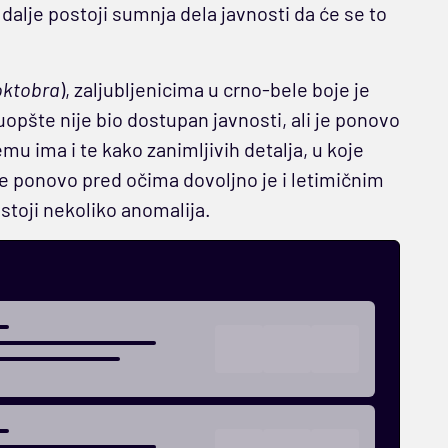
 i dalje postoji sumnja dela javnosti da će se to
 oktobra
), zaljubljenicima u crno-bele boje je
opšte nije bio dostupan javnosti, ali je ponovo
u ima i te kako zanimljivih detalja, u koje
 je ponovo pred očima dovoljno je i letimičnim
stoji nekoliko anomalija.