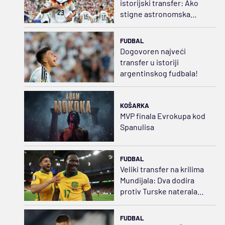
istorijski transfer: Ako
stigne astronomska
ponuda...
FUDBAL
Dogovoren najveći
transfer u istoriji
argentinskog fudbala!
KOŠARKA
MVP finala Evrokupa kod
Spanulisa
FUDBAL
Veliki transfer na krilima
Mundijala: Dva dodira
protiv Turske naterala
Sporting da plati
20.000.000
FUDBAL