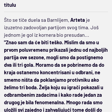
titulu
Što se tiče duela sa Barnlijem,
Arteta
je
izuzetno zadovoljan partijom svog tima. Još
jednom je gol iz kornera bio presudan...
"Znao sam da će biti teško. Mislim da smo u
prvom poluvremenu prikazali jednu od najboljih
partija ove sezone, mogli smo da postignemo
dva ili tri gola. Moramo da se pobrinemo da do
kraja ostanemo koncentrisani u odbrani, ne
smemo ništa da poklanjamo protivniku ako
želimo tri boda. Želja koju su igrači pokazali u
odbrambenim zadacima i kako rade jedan za
drugog je bila fenomenalna. Mnogo rada smo
uložili svi zajedno i zahvaljujući tome došli do