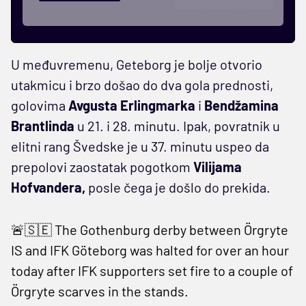
U međuvremenu, Geteborg je bolje otvorio
utakmicu i brzo došao do dva gola prednosti,
golovima
Avgusta Erlingmarka
i
Bendžamina
Brantlinda
u 21. i 28. minutu. Ipak, povratnik u
elitni rang Švedske je u 37. minutu uspeo da
prepolovi zaostatak pogotkom
Vilijama
Hofvandera,
posle čega je došlo do prekida.
🚨🇸🇪 The Gothenburg derby between Örgryte
IS and IFK Göteborg was halted for over an hour
today after IFK supporters set fire to a couple of
Örgryte scarves in the stands.