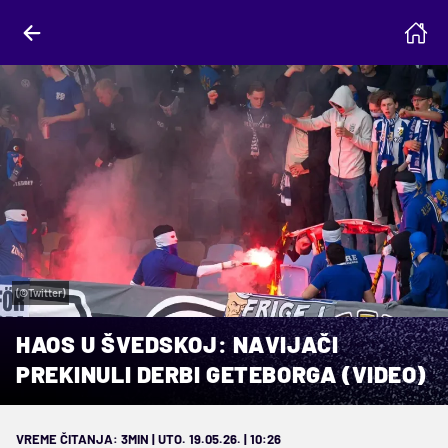
(©Twitter)
HAOS U ŠVEDSKOJ: NAVIJAČI
PREKINULI DERBI GETEBORGA (VIDEO)
VREME ČITANJA: 3MIN | UTO. 19.05.26. | 10:26