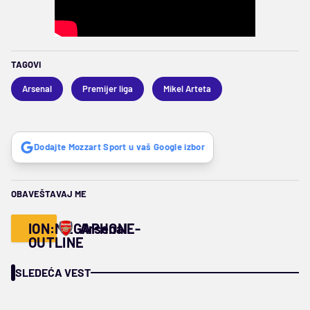
TAGOVI
Arsenal
Premijer liga
Mikel Arteta
Dodajte Mozzart Sport u vaš Google izbor
OBAVEŠTAVAJ ME
ION:MEGAPHONE-
Arsenal
OUTLINE
SLEDEĆA VEST