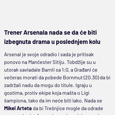
Trener Arsenala nada se da će biti
izbegnuta drama u poslednjem kolu
Arsenal je svoje odradio i sada je pritisak
ponovo na Mančester Sitiju. Tobdžije su u
utorak savladale Barnli sa 1:0, a Građani će
večeras morati da pobede Bornmut (20.30) da bi
zadržali nadu da mogu do titule. Igraju u
gostima, protiv ekipe koja mašta o Ligi
šampiona, tako da im neće biti lako. Nada se
Mikel Arteta
da bi Trešnjice mogle da odrade