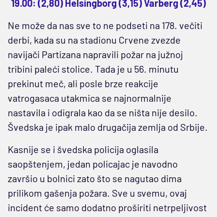
19.00: (2,80) Helsingborg (3,15) Varberg (2,45)
Ne može da nas sve to ne podseti na 178. večiti
derbi, kada su na stadionu Crvene zvezde
navijači Partizana napravili požar na južnoj
tribini paleći stolice. Tada je u 56. minutu
prekinut meč, ali posle brze reakcije
vatrogasaca utakmica se najnormalnije
nastavila i odigrala kao da se ništa nije desilo.
Švedska je ipak malo drugačija zemlja od Srbije.
Kasnije se i švedska policija oglasila
saopštenjem, jedan policajac je navodno
završio u bolnici zato što se nagutao dima
prilikom gašenja požara. Sve u svemu, ovaj
incident će samo dodatno proširiti netrpeljivost