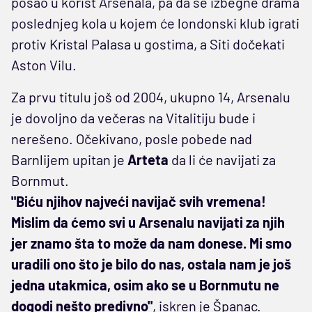
posao u korist Arsenala, pa da se izbegne drama
poslednjeg kola u kojem će londonski klub igrati
protiv Kristal Palasa u gostima, a Siti dočekati
Aston Vilu.
Za prvu titulu još od 2004, ukupno 14, Arsenalu
je dovoljno da večeras na Vitalitiju bude i
nerešeno. Očekivano, posle pobede nad
Barnlijem upitan je
Arteta
da li će navijati za
Bornmut.
"Biću njihov najveći navijač svih vremena!
Mislim da ćemo svi u Arsenalu navijati za njih
jer znamo šta to može da nam donese. Mi smo
uradili ono što je bilo do nas, ostala nam je još
jedna utakmica, osim ako se u Bornmutu ne
dogodi nešto predivno"
, iskren je Španac.