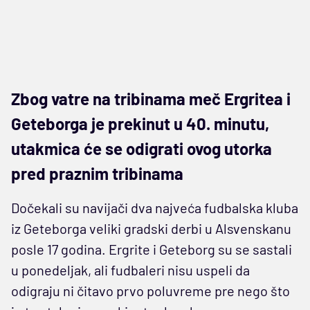
Zbog vatre na tribinama meč Ergritea i
Geteborga je prekinut u 40. minutu,
utakmica će se odigrati ovog utorka
pred praznim tribinama
Dočekali su navijači dva najveća fudbalska kluba
iz Geteborga veliki gradski derbi u Alsvenskanu
posle 17 godina. Ergrite i Geteborg su se sastali
u ponedeljak, ali fudbaleri nisu uspeli da
odigraju ni čitavo prvo poluvreme pre nego što