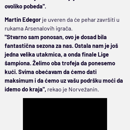
ovoliko pobeda".
Martin Edegor
je uveren da će pehar završiti u
rukama Arsenalovih igrača.
"Stvarno sam ponosan, ovo je dosad bila
fantastična sezona za nas. Ostala nam je još
jedna velika utakmica, a onda finale Lige
šampiona. Želimo oba trofeja da ponesemo
kući. Svima obećavam da ćemo dati
maksimum i da ćemo uz vašu podršku moći da
idemo do kraja",
rekao je Norvežanin.