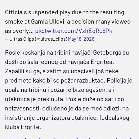
Officials suspended play due to the resulting
smoke at Gamla Ullevi, a decision many viewed
as overly…
pic.twitter.com/VzhEqRc6Pk
— Ultras Clips (@ultras_clips)
May 18, 2026
Posle koškanja na tribini navijači Geteborga su
došli do šala jednog od navijača Ergritea.
Zapalili su ga, a zatim su ubacivali još neke
predmete kako bi se požar razbuktao. Policija je
upala na tribinu i požar je brzo ugašen, ali
utakmica je prekinuta. Posle duže od sat i po
neizvesnosti, odlučeno je da se meč odloži, na
insistiranje organizatora utakmice, fudbalskog
kluba Ergrite.