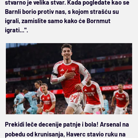
stvarno je velika stvar. Kada pogledate kao se
Barnli borio protiv nas, s kojom strašću su
igrali, zamislite samo kako će Bornmut
igrati...".
Prekidi leče decenije patnje i bola! Arsenal na
pobedu od krunisanja, Haverc stavio ruku na