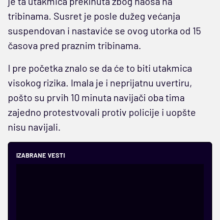
je ta utakmica prekinuta zbog haosa na
tribinama. Susret je posle dužeg većanja
suspendovan i nastaviće se ovog utorka od 15
časova pred praznim tribinama.
I pre početka znalo se da će to biti utakmica
visokog rizika. Imala je i neprijatnu uvertiru,
pošto su prvih 10 minuta navijači oba tima
zajedno protestvovali protiv policije i uopšte
nisu navijali.
IZABRANE VESTI