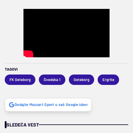
TAGOVI
FK Geteborg
Švedska 1
Geteborg
Ergrite
Dodajte Mozzart Sport u vaš Google izbor
SLEDEĆA VEST