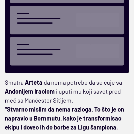
Smatra
Arteta
da nema potrebe da se čuje sa
Andonijem Iraolom
i uputi mu koji savet pred
meč sa Mančester Sitijem.
"Stvarno mislim da nema razloga. To što je on
napravio u Bornmutu, kako je transformisao
ekipu i doveo ih do borbe za Ligu šampiona,