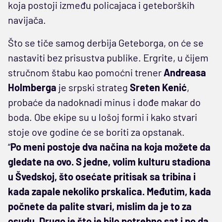
koja postoji između policajaca i geteborških
navijača.
Što se tiče samog derbija Geteborga, on će se
nastaviti bez prisustva publike. Ergrite, u čijem
stručnom štabu kao pomoćni trener
Andreasa
Holmberga
je srpski strateg
Sreten Kenić
,
probaće da nadoknadi minus i dođe makar do
boda. Obe ekipe su u lošoj formi i kako stvari
stoje ove godine će se boriti za opstanak.
“
Po meni postoje dva načina na koja možete da
gledate na ovo. S jedne, volim kulturu stadiona
u Švedskoj, što osećate pritisak sa tribina i
kada zapale nekoliko prskalica. Međutim, kada
počnete da palite stvari, mislim da je to za
osudu. Drugo je što je bilo potrebno sat i po da