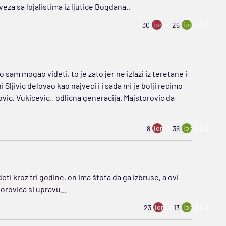
za sa lojalistima iz ljutice Bogdana..
ion:minus
ion:plus
30
26
 sam mogao videti, to je zato jer ne izlazi iz teretane i
Sljivic delovao kao najveci i i sada mi je bolji recimo
vic, Vukicevic.. odlicna generacija. Majstorovic da
ion:minus
ion:plus
8
36
deti kroz tri godine, on ima štofa da ga izbruse, a ovi
orovića si upravu...
ion:minus
ion:plus
23
13