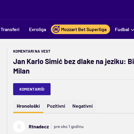
Transferi
Evroliga
Mozzart Bet Superliga
Fudbal
KOMENTARI NA VEST
Jan Karlo Simić bez dlake na jeziku: B
Milan
KOMENTARIŠI
Hronološki
Pozitivni
Negativni
R
Rtnadecz
pre oko 1 godinu