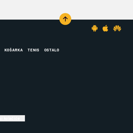
KOŠARKA
TENIS
OSTALO
i kolačiće