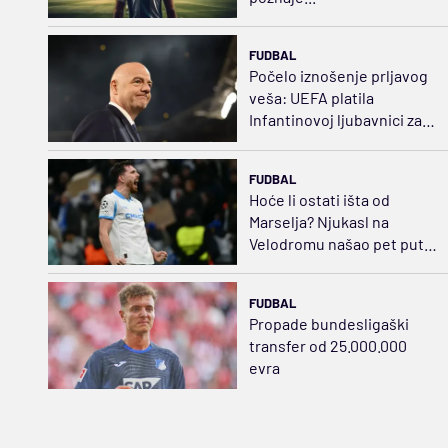
FUDBAL
Počelo iznošenje prljavog
veša: UEFA platila
Infantinovoj ljubavnici za
ćutanje
FUDBAL
Hoće li ostati išta od
Marselja? Njukasl na
Velodromu našao pet puta
jeftiniju zamenu za Bruna
FUDBAL
Propade bundesligaški
transfer od 25.000.000
evra