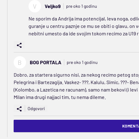
V
Veljko9
pre oko 1 godinu
Ne sporim da Andrija ima potencijal, leva noga, odlic
guranje u centru paznje ce mu se obiti o glavu, on 
nebitni umesto da ide svojim tokom recimo za U19 r
B
BOG PORTALA
pre oko 1 godinu
Dobro, za startera sigurno nisi, za nekog recimo petog stope
Pelegrina i Bartezagija. Vaskez- ???, Kalulu, Simic, ???- B
(Kolombo, a Lazetica ne racunam), samo nam bekovi (i levi s
Milan ima drugi najjaci tim, tu nema dileme.
Odgovori
KOMENTA