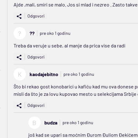
Ajde ,mali, smiri se malo. Jos si mlad i nezreo . Zasto takve
Odgovori
?
??
pre oko 1 godinu
Treba da veruje u sebe, al manje da prica vise da radi
Odgovori
K
kaodajebitno
pre oko 1 godinu
Što bi rekao gost konobarici u kafiću kad mu ova donese pre
misli da što je za lovu kupovao mesto u selekcijama Srbije
Odgovori
B
budza
pre oko 1 godinu
još kad se upari sa moćnim Đurom Đuliom Đekićem i 