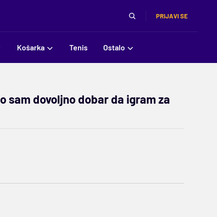
PRIJAVI SE
Košarka
Tenis
Ostalo
io sam dovoljno dobar da igram za