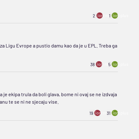
ion:minus
ion:plus
2
1
ni za Ligu Evrope a pustio damu kao da je u EPL. Treba ga
ion:minus
ion:plus
38
5
e ekipa trula da boli glava, bome ni ovaj se ne izdvaja
lanu te se ni ne sjecaju vise.
ion:minus
ion:plus
19
31