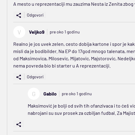
A mesto u reprezentaciji mu zauzima Nesta iz Zenita zbog ve
Odgovori
V
Veljko9
pre oko 1 godinu
Realno je jos uvek zelen, cesto dobija kartone i spor je kako
misli da je bodibilder. Na EP do 17god mnogo talenata, meni 
od Maksimovica, Milosevic, Mijatovic, Majstorovic, Nedeljko
nema povreda bio bi starter u A reprezentaciji.
Odgovori
G
Gabilo
pre oko 1 godinu
Maksimović je bolji od svih tih ofanzivaca i to ćeš vi
nabrojani su suv prosek za ozbiljan fudbal. Za Majist