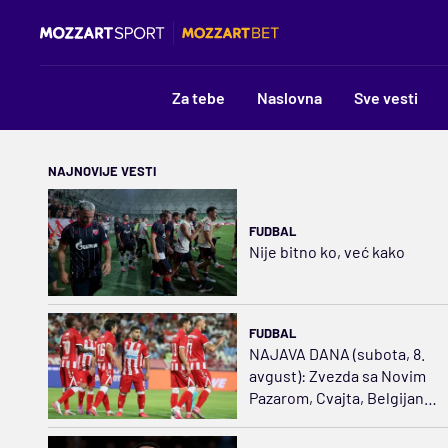
Za tebe
Naslovna
Sve vesti
NAJNOVIJE VESTI
FUDBAL
Nije bitno ko, već kako
FUDBAL
NAJAVA DANA (subota, 8.
avgust): Zvezda sa Novim
Pazarom, Cvajta, Belgijanci
i Holanđani