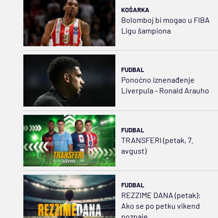
KOŠARKA
Bolomboj bi mogao u FIBA
Ligu šampiona
FUDBAL
Ponoćno iznenađenje
Liverpula - Ronald Arauho
FUDBAL
TRANSFERI (petak, 7.
avgust)
FUDBAL
REZZIME DANA (petak):
Ako se po petku vikend
poznaje...