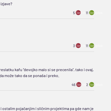
 izjave?
ion:minus
ion:plus
5
11
ion:minus
ion:plus
3
11
slatku kafu "devojko malo si se precenila", tako i ovaj,
 da može tako da se ponaša i preko.
ion:minus
ion:plus
46
2
ostalim pojačanjim i sličnim projektima pa gde nam je