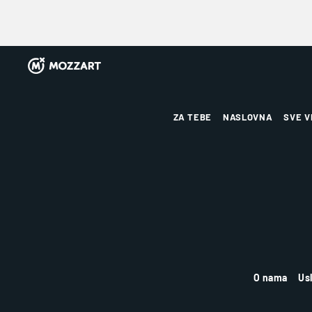
ZA TEBE
NASLOVNA
SVE V
O nama
Us