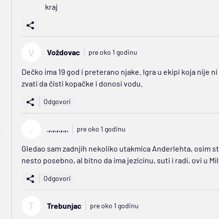
kraj
V
Voždovac
pre oko 1 godinu
Dečko ima 19 god i preterano njake. Igra u ekipi koja nije 
zvati da čisti kopačke i donosi vodu.
Odgovori
.
.,.,.,.,.,.
pre oko 1 godinu
Gledao sam zadnjih nekoliko utakmica Anderlehta, osim sta j
nesto posebno, al bitno da ima jezicinu, suti i radi, ovi u Mi
Odgovori
T
Trebunjac
pre oko 1 godinu