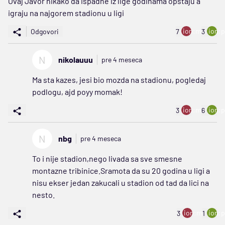
Ovaj Javor nikako da ispadne iz lige godinama opstaju a
igraju na najgorem stadionu u ligi
ion:minus
ion:p
Odgovori
7
3
N
nikolauuu
pre 4 meseca
Ma sta kazes, jesi bio mozda na stadionu, pogledaj
podlogu, ajd poyy momak!
ion:minus
ion:p
3
6
N
nbg
pre 4 meseca
To i nije stadion,nego livada sa sve smesne
montazne tribinice.Sramota da su 20 godina u ligi a
nisu ekser jedan zakucali u stadion od tad da lici na
nesto.
ion:minus
ion:p
3
1