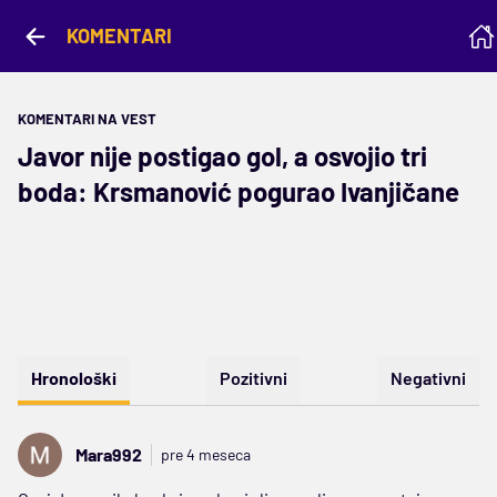
KOMENTARI
KOMENTARI NA VEST
Javor nije postigao gol, a osvojio tri
boda: Krsmanović pogurao Ivanjičane
Hronološki
Pozitivni
Negativni
Mara992
pre 4 meseca