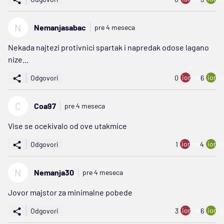
N
Nemanjasabac
pre 4 meseca
Nekada najtezi protivnici spartak i napredak odose lagano
nize...
ion:minus
ion:p
Odgovori
0
6
C
Coa97
pre 4 meseca
Vise se ocekivalo od ove utakmice
ion:minus
ion:p
Odgovori
1
4
N
Nemanja30
pre 4 meseca
Jovor majstor za minimalne pobede
ion:minus
ion:p
Odgovori
3
6