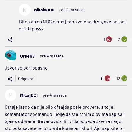
N
nikolauuu
pre 4 meseca
Bitno da na NBG nema jedno zeleno drvo, sve beton i
asfat! poyyy
ion:minus
ion:p
1
2
Urke97
pre 4 meseca
Javor se bori opasno
ion:minus
ion:p
Odgovori
0
12
M
MicaICCI
pre 4 meseca
Ostaje jasno da nije bilo ofsajda posle provere, a to je i
komentator spomenuo. Bolje da ste crnim slovima napisali
Sjajns odbrane Stevanovica ili Tvrda pobeda Javora nego
sto pokusavate od osporite konacan ishod. Ajd napisite to