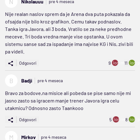
N
Nikolauuu
pre 4 meseca
Nije realan naslov sprem da je Arena dva puta pokazala da
ofsajda nije bilo kroz grafikon. Cemu takav podnaslov.
Tanka igra Javora, ali 3 boda. Vratilo se za neke predhodne
meceve. Tri boda vredna manje vise opstanka. U ovom
sistemu sanse sad za ispadanje ima najvise KG i Nis, zivi bili
pa videli.
ion:minus
ion:p
Odgovori
9
11
B
Badji
pre 4 meseca
Bravo za bodove,na misice ali pobeda se pise samo nije mi
jasno zasto sa igracem manje trener Javora igra celu
utakmicu? Odnosno zasto Taankooo
ion:minus
ion:p
Odgovori
5
8
M
Mirkov
pre 4 meseca