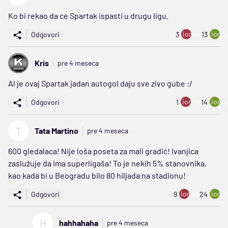
Ko bi rekao da ce Spartak ispasti u drugu ligu.
ion:minus
ion:p
Odgovori
3
13
Kris
pre 4 meseca
Al je ovaj Spartak jadan autogol daju sve zivo gube :/
ion:minus
ion:p
Odgovori
1
14
T
Tata Martino
pre 4 meseca
600 gledalaca! Nije loša poseta za mali gradić! Ivanjica
zaslužuje da ima superligaša! To je nekih 5% stanovnika,
kao kada bi u Beogradu bilo 80 hiljada na stadionu!
ion:minus
ion:p
Odgovori
9
24
H
hahhahaha
pre 4 meseca