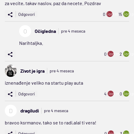
za vecite, takav naslov, paz da necete. Pozdrav
ion:minus
ion:p
Odgovori
0
15
O
Očigledna
pre 4 meseca
Narihtaljka.
ion:minus
ion:p
0
2
Zivot je igra
pre 4 meseca
iznenađenje veliko na startu play auta
ion:minus
ion:p
Odgovori
4
0
D
dragiludi
pre 4 meseca
bravoo ksrmanov, tako se to radi,alal ti vera!
ion:minus
ion:p
Odgovori
0
3