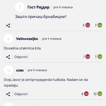
Г
Гост Рајдер
pre 4 meseca
Зашто причаш брнабицом?
ion:minus
ion:p
5
7
V
Velinovzeljko
pre 4 meseca
Dosadna utakmica bila
ion:minus
ion:p
Odgovori
1
7
U
uzas
pre 4 meseca
Ovaj Javor je antipropaganda fudbala. Nadam se da
ispadaju.
ion:minus
ion:p
Odgovori
9
10