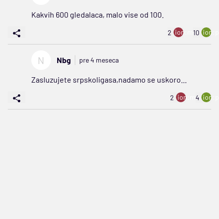
Kakvih 600 gledalaca, malo vise od 100.
ion:minus
ion:p
2
10
N
Nbg
pre 4 meseca
Zasluzujete srpskoligasa,nadamo se uskoro...
ion:minus
ion:p
2
4