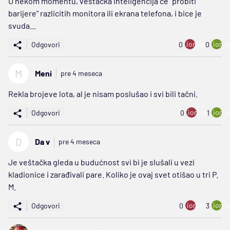
U nekom momentu, vestacka inteligencija ce "probiti
barijere" razlicitih monitora ili ekrana telefona, i bice je
svuda...
ion:minus
ion:p
Odgovori
0
0
M
Meni
pre 4 meseca
Rekla brojeve lota, al je nisam poslušao i svi bili tačni.
ion:minus
ion:p
Odgovori
0
1
D
Da v
pre 4 meseca
Je veštačka gleda u budućnost svi bi je slušali u vezi
kladionice i zarađivali pare. Koliko je ovaj svet otišao u tri P.
M.
ion:minus
ion:p
Odgovori
0
3