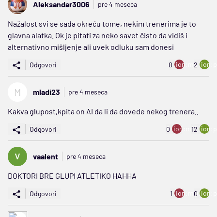
Aleksandar3006
pre 4 meseca
Nažalost svi se sada okreću tome, nekim trenerima je to
glavna alatka. Ok je pitati za neko savet čisto da vidiš i
alternativno mišljenje ali uvek odluku sam donesi
ion:minus
ion:p
Odgovori
0
2
M
mladi23
pre 4 meseca
Kakva glupost,kpita on AI da li da dovede nekog trenera..
ion:minus
ion:p
Odgovori
0
12
vaalent
pre 4 meseca
DOKTORI BRE GLUPI ATLETIKO HAHHA
ion:minus
ion:p
Odgovori
1
0