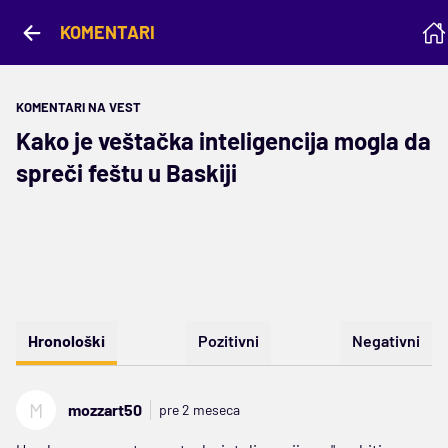
KOMENTARI
KOMENTARI NA VEST
Kako je veštačka inteligencija mogla da
spreči feštu u Baskiji
Hronološki
Pozitivni
Negativni
M
mozzart50
pre 2 meseca