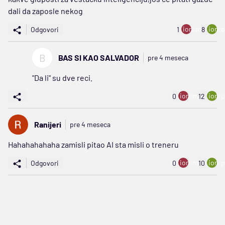
dali da zaposle nekog
ion:minus
ion:p
Odgovori
1
8
B
BAS SI KAO SALVADOR
pre 4 meseca
"Da li" su dve reci.
ion:minus
ion:p
0
12
Ranijeri
pre 4 meseca
Hahahahahaha zamisli pitao AI sta misli o treneru
ion:minus
ion:p
Odgovori
0
10