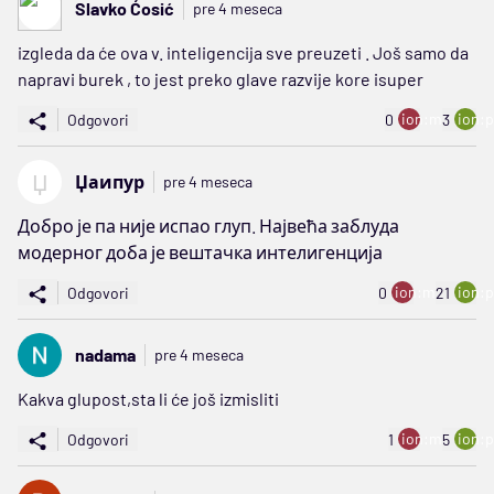
Slavko Ćosić
pre 4 meseca
izgleda da će ova v. inteligencija sve preuzeti . Još samo da
napravi burek , to jest preko glave razvije kore isuper
ion:minus
ion:p
Odgovori
0
3
Џ
Џаипур
pre 4 meseca
Добро је па није испао глуп. Највећа заблуда
модерног доба је вештачка интелигенција
ion:minus
ion:p
Odgovori
0
21
nadama
pre 4 meseca
Kakva glupost,sta li će još izmisliti
ion:minus
ion:p
Odgovori
1
5