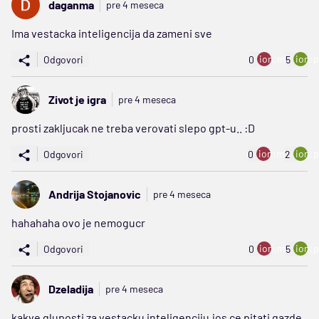
daganma
pre 4 meseca
Ima vestacka inteligencija da zameni sve
ion:minus
ion:p
Odgovori
0
5
Zivot je igra
pre 4 meseca
prosti zakljucak ne treba verovati slepo gpt-u.. :D
ion:minus
ion:p
Odgovori
0
2
Andrija Stojanovic
pre 4 meseca
hahahaha ovo je nemogucr
ion:minus
ion:p
Odgovori
0
5
Dzeladija
pre 4 meseca
kakve gluposti za vestacku inteligenciju,jos ce pitati gazde