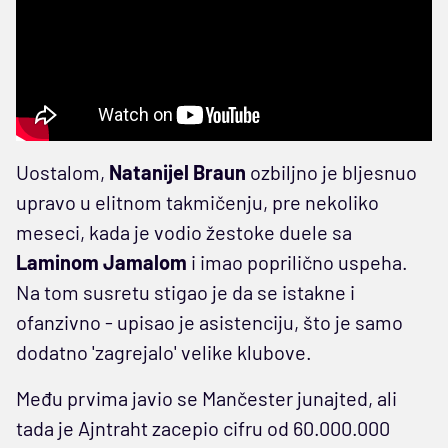
Uostalom,
Natanijel Braun
ozbiljno je bljesnuo
upravo u elitnom takmičenju, pre nekoliko
meseci, kada je vodio žestoke duele sa
Laminom Jamalom
i imao poprilično uspeha.
Na tom susretu stigao je da se istakne i
ofanzivno - upisao je asistenciju, što je samo
dodatno 'zagrejalo' velike klubove.
Među prvima javio se Mančester junajted, ali
tada je Ajntraht zacepio cifru od 60.000.000