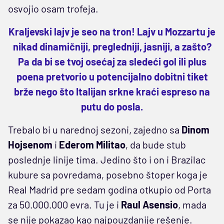
osvojio osam trofeja.
Kraljevski lajv je seo na tron! Lajv u Mozzartu je
nikad dinamičniji, pregledniji, jasniji, a zašto?
Pa da bi se tvoj osećaj za sledeći gol ili plus
poena pretvorio u potencijalno dobitni tiket
brže nego što Italijan srkne kraći espreso na
putu do posla.
Trebalo bi u narednoj sezoni, zajedno sa
Dinom
Hojsenom
i
Ederom Militao
, da bude stub
poslednje linije tima. Jedino što i on i Brazilac
kubure sa povredama, posebno štoper koga je
Real Madrid pre sedam godina otkupio od Porta
za 50.000.000 evra. Tu je i
Raul Asensio
, mada
se nije pokazao kao najpouzdanije rešenje.