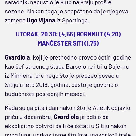
saradnik, napustio je klub na kraju prošle
sezone. Nakon toga je saopšteno da je njegova
zamena
Ugo Vijana
iz Sportinga.
UTORAK, 20.30: (4,55) BORNMUT (4,20)
MANČESTER SITI (1,75)
Gvardiola
, koji je prethodno proveo četiri godine
kao šef stručnog štaba Barselone i tri u Bajernu
iz Minhena, pre nego što je preuzeo posao u
Sitiju u leto 2016. godine, često je govorio o
budućnosti poslednjih meseci.
Kada su ga pitali dan nakon što je Atletik objavio
priču u decembru,
Gvardiola
je odbio da
eksplicitno potvrdi da li će ostati u Sitiju nakon
ovog juna, uprkos tome što ima ugovor koji traje