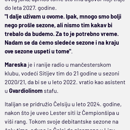
do leta 2027. godine.
"I dalje uživam u ovome. Ipak, mnogo smo bolji
nego prošle sezone, ali nismo tim kakav bi
trebalo da budemo. Za to je potrebno vreme.
Nadam se da ćemo sledeće sezone i na kraju
ove sezone uspeti u tome"
.
Mareska
je i ranije radio u mančesterskom
klubu, vodeći Sitijev tim do 21 godine u sezoni
2020/21, da bi se u leto 2022. vratio kao asistent
u
Gvardiolinom
stafu.
Italijan se pridružio Čelsiju u leto 2024. godine,
nakon što je uveo Lester siti iz Čempionšipa u
viši rang. Tokom svoje debitantske sezone na
čelu tima, odveo je Čelsi do plasmana u Ligu