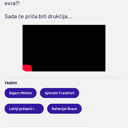
evra?!
Sada će priča biti drukčija...
TAGOVI
Bajern Minhen
Ajntraht Frankfurt
Letnji prelazni rok 2026
Natanijel Braun