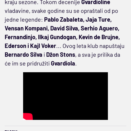
kraju sezone. Tokom decenije
Gvardioline
vladavine, svake godine su se opraštali od po
jedne legende:
Pablo Zabaleta, Jaja Ture,
Vensan Kompani, David Silva, Serhio Aguero,
Fernandinjo, Ilkaj Gundogan, Kevin de Brujne,
Ederson i Kajl Voker
... Ovog leta klub napuštaju
Bernardo Silva
i
Džon Stons
, a sva je prilika da
će im se pridružiti
Gvardiola
.