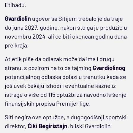
Etihadu.
Gvardiolin
ugovor sa Sitijem trebalo je da traje
do juna 2027. godine, nakon što ga je produžio u
novembru 2024, ali će biti okončan godinu dana
pre kraja.
Atletik piše da odlazak može da ima i drugu
stranu, s obzirom na to da tajming
Gvardiolinog
potencijalnog odlaska dolazi u trenutku kada se
još uvek čekaju ishodi i eventualne kazne iz
istrage o više od 115 optužbi za navodno kršenje
finansijskih propisa Premijer lige.
Siti negira ove optužbe, a dugogodišnji sportski
direktor,
Čiki Begiristajn
, bliski Gvardiolin