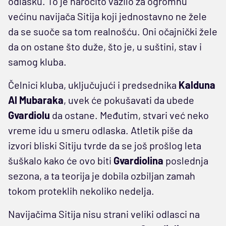
odlasku. To je naročito važilo za ogromnu
većinu navijača Sitija koji jednostavno ne žele
da se suoče sa tom realnošću. Oni očajnički žele
da on ostane što duže, što je, u suštini, stav i
samog kluba.
Čelnici kluba, uključujući i predsednika
Kalduna
Al Mubaraka
, uvek će pokušavati da ubede
Gvardiolu
da ostane. Međutim, stvari već neko
vreme idu u smeru odlaska. Atletik piše da
izvori bliski Sitiju tvrde da se još prošlog leta
šuškalo kako će ovo biti
Gvardiolina
poslednja
sezona, a ta teorija je dobila ozbiljan zamah
tokom proteklih nekoliko nedelja.
Navijačima Sitija nisu strani veliki odlasci na