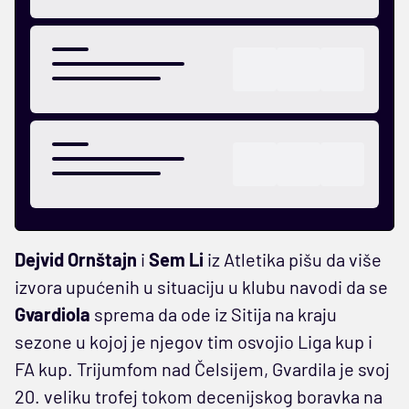
Dejvid Ornštajn
i
Sem Li
iz Atletika pišu da više
izvora upućenih u situaciju u klubu navodi da se
Gvardiola
sprema da ode iz Sitija na kraju
sezone u kojoj je njegov tim osvojio Liga kup i
FA kup. Trijumfom nad Čelsijem, Gvardila je svoj
20. veliku trofej tokom decenijskog boravka na