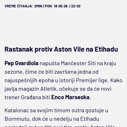
VREME ČITANJA: 2MIN | PON. 18.05.26. | 22:02
Rastanak protiv Aston Vile na Etihadu
Pep Gvardiola
napušta Mančester Siti na kraju
sezone, čime će biti završena jedna od
najuspešnijih epoha u istoriji Premijer lige. Kako
javlja magazin Atletik, očekuje se da će novi
trener Građana biti
Enco Marseska
.
Katalonac sa svojim timom sutra gostuje u
Bornmutu, dok će u nedelju na Etihadu
poslednji put voditi svoj tim, protiv Aston Vile.