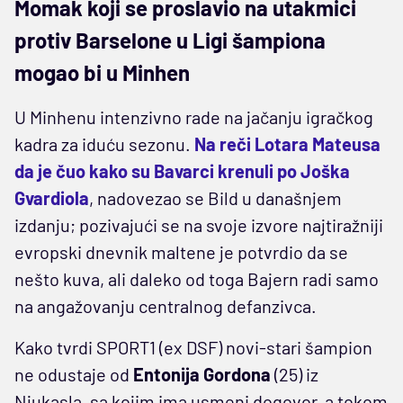
Momak koji se proslavio na utakmici
protiv Barselone u Ligi šampiona
mogao bi u Minhen
U Minhenu intenzivno rade na jačanju igračkog
kadra za iduću sezonu.
Na reči Lotara Mateusa
da je čuo kako su Bavarci krenuli po Joška
Gvardiola
, nadovezao se Bild u današnjem
izdanju; pozivajući se na svoje izvore najtiražniji
evropski dnevnik maltene je potvrdio da se
nešto kuva, ali daleko od toga Bajern radi samo
na angažovanju centralnog defanzivca.
Kako tvrdi SPORT1 (ex DSF) novi-stari šampion
ne odustaje od
Entonija Gordona
(25) iz
Njukasla, sa kojim ima usmeni dogovor, a tokom