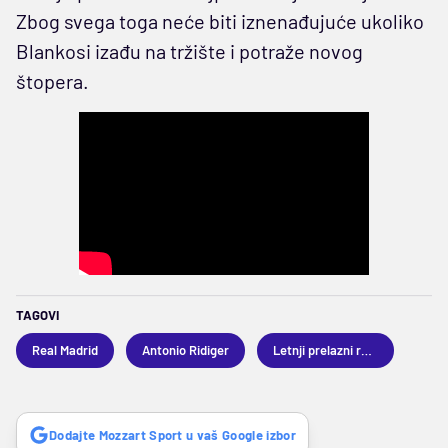
Zbog svega toga neće biti iznenađujuće ukoliko
Blankosi izađu na tržište i potraže novog
štopera.
TAGOVI
Real Madrid
Antonio Ridiger
Letnji prelazni rok 2026
Dodajte Mozzart Sport u vaš Google izbor