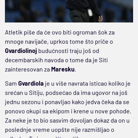
Atletik piše da će ovo biti ogroman šok za
mnoge navijače, uprkos tome što priče o
Gvardiolinoj
budućnosti traju još od
decembarskih navoda o tome da je Siti
zainteresovan za
Maresku
.
Sam
Gvardiola
je u više navrata isticao koliko je
srećan u Sitiju, podsećao da ima ugovor na još
jednu sezonu i ponavljao kako jedva čeka da se
ponovo okupi sa ekipom i krene u nove pohode.
Za neke je to bio sasvim dovoljan dokaz da on u
poslednje vreme uopšte nije razmišljao o