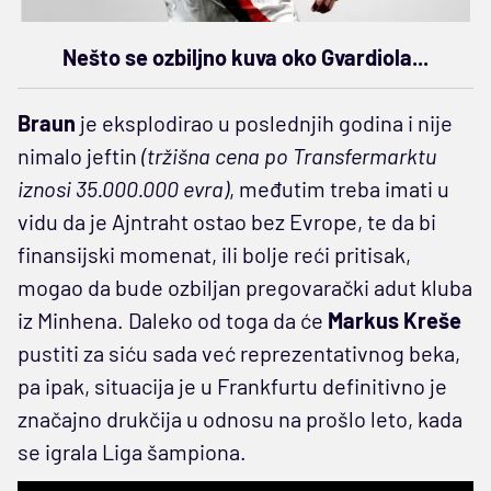
Nešto se ozbiljno kuva oko Gvardiola...
Braun
je eksplodirao u poslednjih godina i nije
nimalo jeftin
(tržišna cena po Transfermarktu
iznosi 35.000.000 evra)
, međutim treba imati u
vidu da je Ajntraht ostao bez Evrope, te da bi
finansijski momenat, ili bolje reći pritisak,
mogao da bude ozbiljan pregovarački adut kluba
iz Minhena. Daleko od toga da će
Markus Kreše
pustiti za siću sada već reprezentativnog beka,
pa ipak, situacija je u Frankfurtu definitivno je
značajno drukčija u odnosu na prošlo leto, kada
se igrala Liga šampiona.