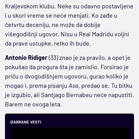
Kraljevskom klubu. Neke su odavno postavljene
i u skori vreme se neće menjati. Ko zađe u
četvrtu deceniju, ne može da dobije
višegodišnji ugovor. Nisu u Real Madridu voljni
da prave ustupke, retko ih bude.
Antonio Ridiger
(33) znao je za pravilo, a opet je
pokušao da progura šta je zamislio. Forsirao je
priču o dvogodišnjem ugovoru, gurao koliko je
mogao i, prema pisanju
Asa
, predao se. Tu bitku
je izgubio, ali Santjago Bernabeu neće napustiti.
Barem ne ovoga leta.
IZABRANE VESTI