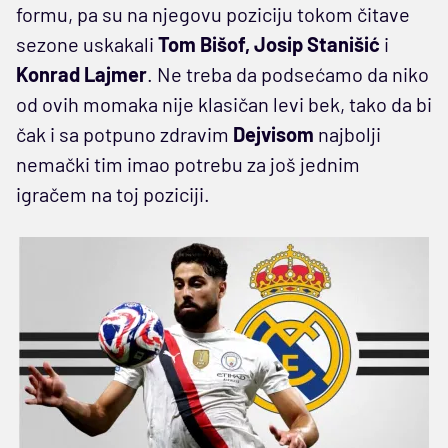
formu, pa su na njegovu poziciju tokom čitave
sezone uskakali
Tom Bišof, Josip Stanišić
i
Konrad Lajmer
. Ne treba da podsećamo da niko
od ovih momaka nije klasičan levi bek, tako da bi
čak i sa potpuno zdravim
Dejvisom
najbolji
nemački tim imao potrebu za još jednim
igračem na toj poziciji.