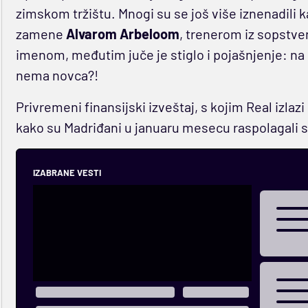
zimskom tržištu. Mnogi su se još više iznenadili ka
zamene
Alvarom Arbeloom
, trenerom iz sopstve
imenom, međutim juče je stiglo i pojašnjenje: na
nema novca?!
Privremeni finansijski izveštaj, s kojim Real izla
kako su Madriđani u januaru mesecu raspolagali s
IZABRANE VESTI