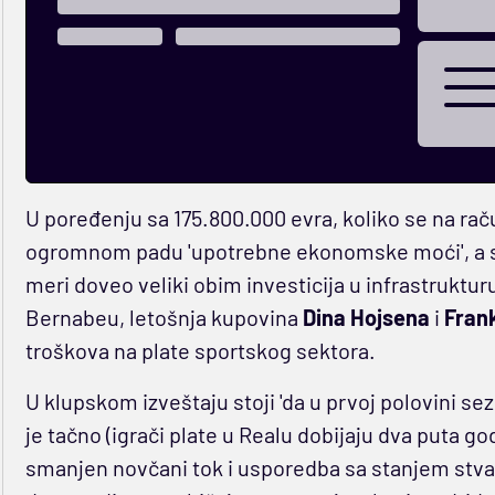
U poređenju sa 175.800.000 evra, koliko se na raču
ogromnom padu 'upotrebne ekonomske moći', a str
meri doveo veliki obim investicija u infrastruktu
Bernabeu, letošnja kupovina
Dina Hojsena
i
Fran
troškova na plate sportskog sektora.
U klupskom izveštaju stoji 'da u prvoj polovini se
je tačno (igrači plate u Realu dobijaju dva puta go
smanjen novčani tok i usporedba sa stanjem stva