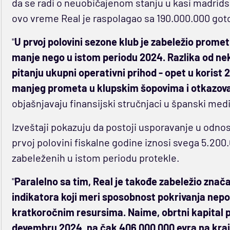
da se radi o neuobičajenom stanju u kasi madrids
ovo vreme Real je raspolagao sa 190.000.000 goto
"
U prvoj polovini sezone klub je zabeležio promet
manje nego u istom periodu 2024. Razlika od neko
pitanju ukupni operativni prihod - opet u koris
manjeg prometa u klupskim šopovima i otkazova
objašnjavaju finansijski stručnjaci u španski med
Izveštaji pokazuju da postoji usporavanje u odnos
prvoj polovini fiskalne godine iznosi svega 5.200
zabeleženih u istom periodu protekle.
"
Paralelno sa tim, Real je takođe zabeležio znač
indikatora koji meri sposobnost pokrivanja nepo
kratkoročnim resursima. Naime, obrtni kapital p
devembru 2024, na čak 406.000.000 evra na kraj