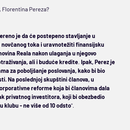
, Florentina Pereza?
ereno je da će postepeno stavljanje u
novčanog toka i uravnotežiti finansijsku
movina Reala nakon ulaganja u njegovo
traživanja, ali i buduće kredite
.
Ipak, Perez je
ama za poboljšanje poslovanja, kako bi bio
ti. Na poslednjoj skupštini članova, u
orporativne reforme koja bi članovima dala
privatnog investitora, koji bi obezbedio
u klubu - ne više od 10 odsto
".