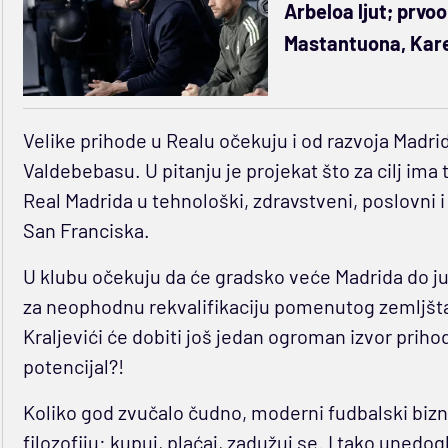
Arbeloa ljut; prvo
Mastantuona, Kare
Velike prihode u Realu očekuju i od razvoja Madr
Valdebebasu. U pitanju je projekat što za cilj im
Real Madrida u tehnološki, zdravstveni, poslovni
San Franciska.
U klubu očekuju da će gradsko veće Madrida do j
za neophodnu rekvalifikaciju pomenutog zemljšta 
Kraljevići će dobiti još jedan ogroman izvor prihoda
potencijal?!
Koliko god zvučalo čudno, moderni fudbalski bizn
filozofiju: kupuj, plaćaj, zadužuj se. I tako unedog