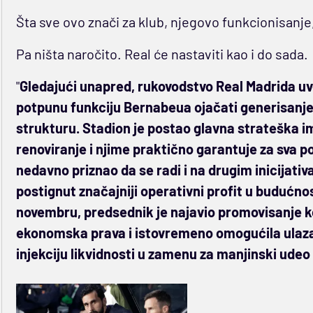
Šta sve ovo znači za klub, njegovo funkcionisanje
Pa ništa naročito. Real će nastaviti kao i do sada.
"
Gledajući unapred, rukovodstvo Real Madrida uv
potpunu funkciju Bernabeua ojačati generisanje 
strukturu. Stadion je postao glavna strateška i
renoviranje i njime praktično garantuje za sva po
nedavno priznao da se radi i na drugim inicijativ
postignut značajniji operativni profit u budućnos
novembru, predsednik je najavio promovisanje k
ekonomska prava i istovremeno omogućila ulazak 
injekciju likvidnosti u zamenu za manjinski udeo 