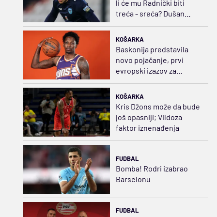
li će mu Radnički biti
treća - sreća? Dušan
Jovanović stiže u Niš
KOŠARKA
Baskonija predstavila
novo pojačanje, prvi
evropski izazov za
američkog beka
KOŠARKA
Kris Džons može da bude
još opasniji; Vildoza
faktor iznenađenja
FUDBAL
Bomba! Rodri izabrao
Barselonu
FUDBAL