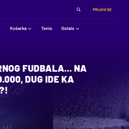
PRIJAVI SE
Košarka
Tenis
Ostalo
NOG FUDBALA... NA
.000, DUG IDE KA
?!