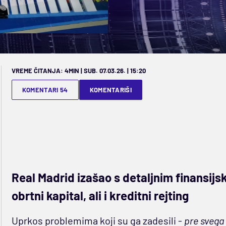
VREME ČITANJA: 4MIN | SUB. 07.03.26. | 15:20
KOMENTARI 54
KOMENTARIŠI
Real Madrid izašao s detaljnim finansij
obrtni kapital, ali i kreditni rejting
Uprkos problemima koji su ga zadesili -
pre svega