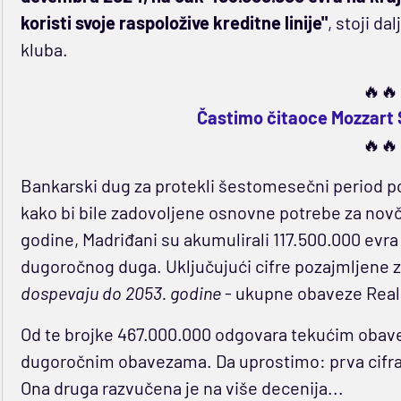
koristi svoje raspoložive kreditne linije"
, stoji d
kluba.
🔥🔥
Častimo čitaoce Mozzart 
🔥🔥
Bankarski dug za protekli šestomesečni period po
kako bi bile zadovoljene osnovne potrebe za nov
godine, Madriđani su akumulirali 117.500.000 evr
dugoročnog duga. Uključujući cifre pozajmljene z
dospevaju do 2053. godine
- ukupne obaveze Reala
Od te brojke 467.000.000 odgovara tekućim obave
dugoročnim obavezama. Da uprostimo: prva cifr
Ona druga razvučena je na više decenija...