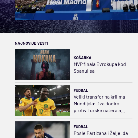
NAJNOVIJE VESTI
KOŠARKA
MVP finala Evrokupa kod
Spanulisa
FUDBAL
Veliki transfer na krilima
Mundijala: Dva dodira
protiv Turske naterala
Sporting da plati
20.000.000
FUDBAL
Posle Partizana i Želje, da