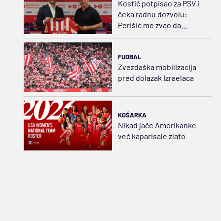
Kostić potpisao za PSV i
čeka radnu dozvolu:
Perišić me zvao da
zagorčavamo život
rivalima
FUDBAL
Zvezdaška mobilizacija
pred dolazak Izraelaca
KOŠARKA
Nikad jače Amerikanke
već kaparisale zlato