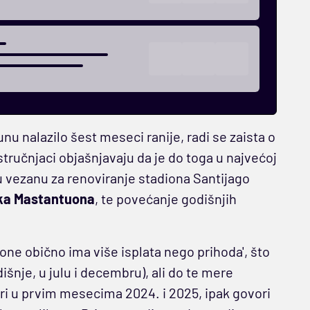
nu nalazilo šest meseci ranije, radi se zaista o
učnjaci objašnjavaju da je do toga u najvećoj
ru vezanu za renoviranje stadiona Santijago
ka Mastantuona
, te povećanje godišnjih
zone obično ima više isplata nego prihoda', što
dišnje, u julu i decembru), ali do te mere
ri u prvim mesecima 2024. i 2025, ipak govori