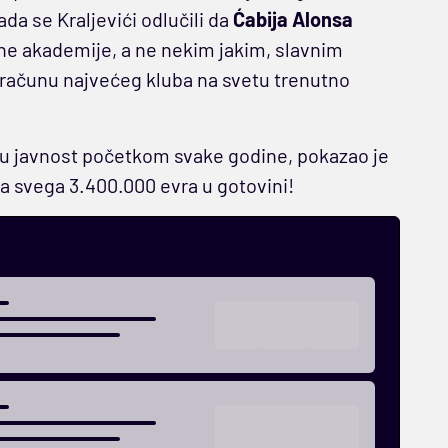
da se Kraljevići odlučili da
Ćabija Alonsa
ne akademije, a ne nekim jakim, slavnim
 računu najvećeg kluba na svetu trenutno
zi u javnost početkom svake godine, pokazao je
a svega 3.400.000 evra u gotovini!