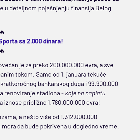
alje u detaljnom pojašnjenju finansija Belog
🔥
Sporta sa 2.000 dinara!
🔥
većan je za preko 200.000.000 evra, a sve
čanim tokom. Samo od 1. januara tekuće
a kratkoročnog bankarskog duga i 99.900.000
a renoviranje stadiona -
koje na naplatu
 iznose približno 1.780.000.000 evra!
zama, a nešto više od 1.312.000.000
a mora da bude pokrivena u dogledno vreme.