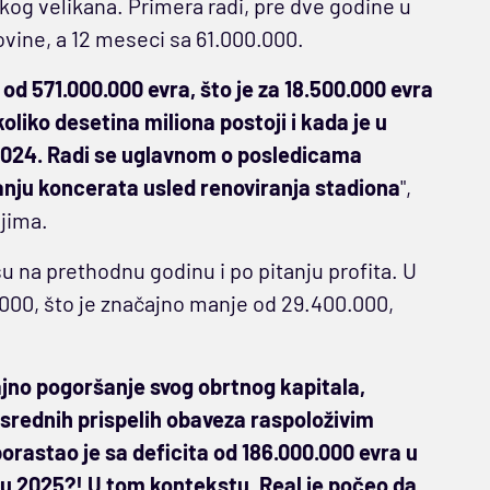
kog velikana. Primera radi, pre dve godine u
vine, a 12 meseci sa 61.000.000.
 od 571.000.000 evra, što je za 18.500.000 evra
liko desetina miliona postoji i kada je u
t 2024. Radi se uglavnom o posledicama
nju koncerata usled renoviranja stadiona
",
ijima.
u na prethodnu godinu i po pitanju profita. U
.000, što je značajno manje od 29.400.000,
ajno pogoršanje svog obrtnog kapitala,
srednih prispelih obaveza raspoloživim
orastao je sa deficita od 186.000.000 evra u
u 2025?! U tom kontekstu, Real je počeo da