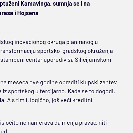
optuženi Kamavinga, sumnja se i na
rasa i Hojsena
idskog inovacionog okruga planiranog u
a transformaciju sportsko-gradskog okruženja
 i stambeni centar uporediv sa Silicijumskom
una meseca ove godine obraditi klupski zahtev
iz sportskog u tercijarno. Kada se to dogodi,
. A s tim i, logično, još veći kreditni
is očito ne namerava da menja pravac, niti
led.