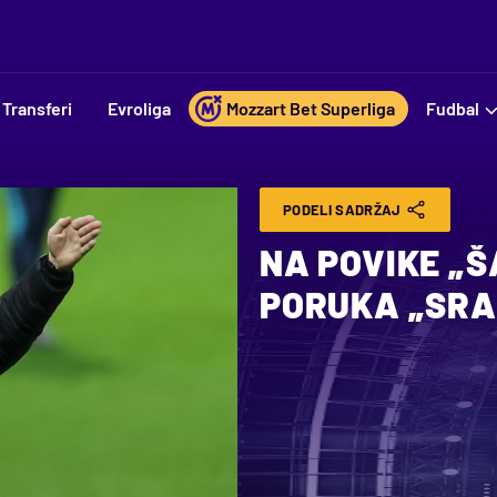
Transferi
Evroliga
Mozzart Bet Superliga
Fudbal
PODELI SADRŽAJ
NA POVIKE „
PORUKA „SRA