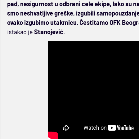
pad, nesigurnost u odbrani cele ekipe, lako su nam
smo neshvatljive greške, izgubili samopouzdanje
ovako izgubimo utakmicu. Čestitamo OFK Beogradu
istakao je
Stanojević
.