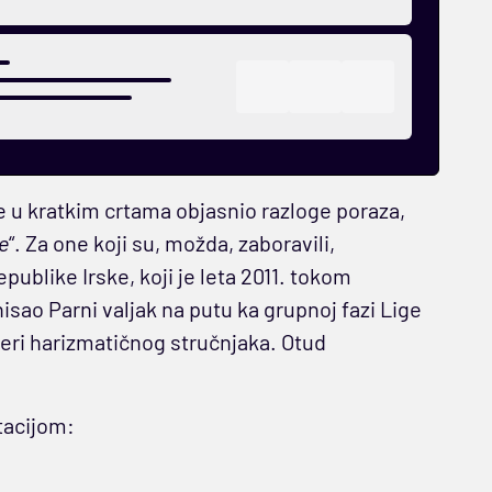
 u kratkim crtama objasnio razloge poraza,
e
“. Za one koji su, možda, zaboravili,
ublike Irske, koji je leta 2011. tokom
ao Parni valjak na putu ka grupnoj fazi Lige
jeri harizmatičnog stručnjaka. Otud
tacijom: