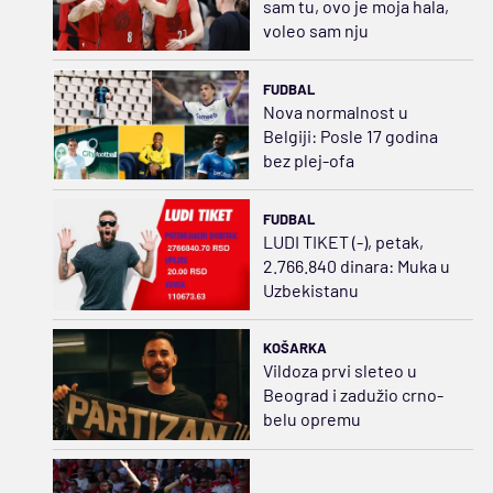
sam tu, ovo je moja hala,
voleo sam nju
FUDBAL
Nova normalnost u
Belgiji: Posle 17 godina
bez plej-ofa
FUDBAL
LUDI TIKET (-), petak,
2.766.840 dinara: Muka u
Uzbekistanu
KOŠARKA
Vildoza prvi sleteo u
Beograd i zadužio crno-
belu opremu