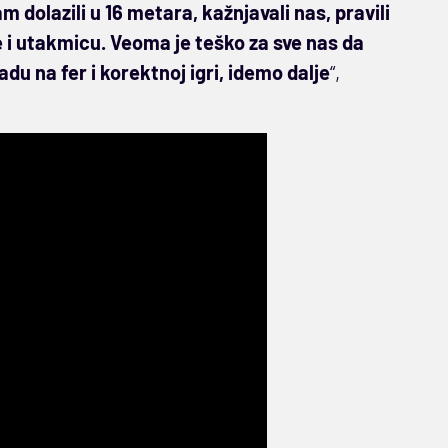
 dolazili u 16 metara, kažnjavali nas, pravili
 i utakmicu. Veoma je teško za sve nas da
 na fer i korektnoj igri, idemo dalje
“,