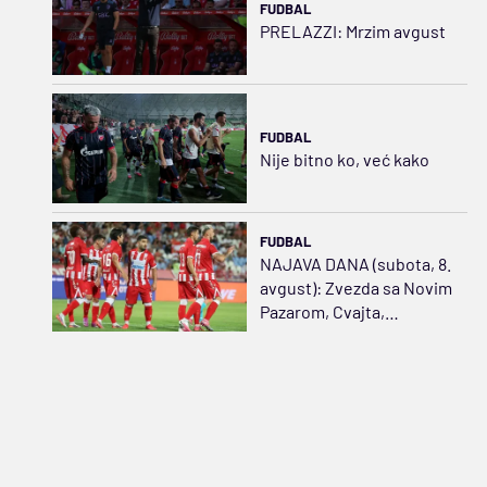
FUDBAL
PRELAZZI: Mrzim avgust
FUDBAL
Nije bitno ko, već kako
FUDBAL
NAJAVA DANA (subota, 8.
avgust): Zvezda sa Novim
Pazarom, Cvajta,
Belgijanci i Holanđani