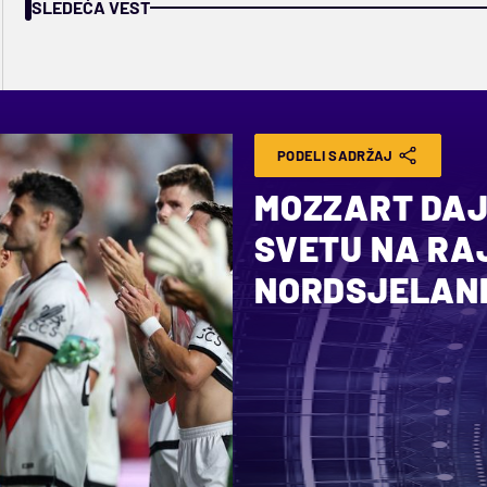
SLEDEĆA VEST
PODELI SADRŽAJ
MOZZART DAJ
SVETU NA RA
NORDSJELAN