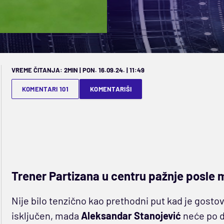
VREME ČITANJA: 2MIN | PON. 16.09.24. | 11:49
KOMENTARI 101
KOMENTARIŠI
Trener Partizana u centru pažnje posle 
Nije bilo tenzično kao prethodni put kad je gosto
isključen, mada
Aleksandar Stanojević
neće po d