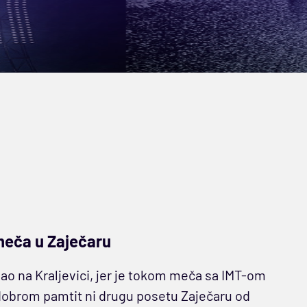
meča u Zaječaru
vao na Kraljevici, jer je tokom meča sa IMT-om
obrom pamtit ni drugu posetu Zaječaru od