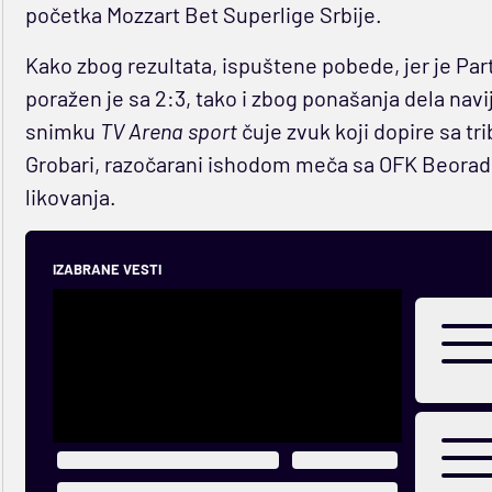
početka Mozzart Bet Superlige Srbije.
Kako zbog rezultata, ispuštene pobede, jer je Part
poražen je sa 2:3, tako i zbog ponašanja dela navij
snimku
TV Arena sport
čuje zvuk koji dopire sa tri
Grobari, razočarani ishodom meča sa OFK Beorado
likovanja.
IZABRANE VESTI