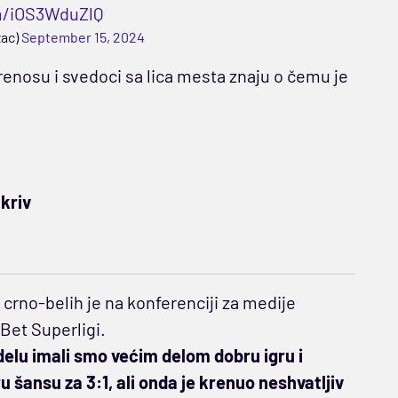
om/iOS3WduZlQ
zac)
September 15, 2024
renosu i svedoci sa lica mesta znaju o čemu je
 kriv
 crno-belih je na konferenciji za medije
Bet Superligi.
elu imali smo većim delom dobru igru i
u šansu za 3:1, ali onda je krenuo neshvatljiv