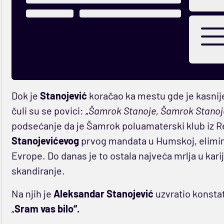
Dok je
Stanojević
koračao ka mestu gde je kasnije
čuli su se povici: „
Šamrok Stanoje, Šamrok Stanoj
podsećanje da je Šamrok poluamaterski klub iz Rep
Stanojevićevog
prvog mandata u Humskoj, eliminis
Evrope. Do danas je to ostala najveća mrlja u kari
skandiranje.
Na njih je
Aleksandar Stanojević
uzvratio konsta
„
Sram vas bilo“.