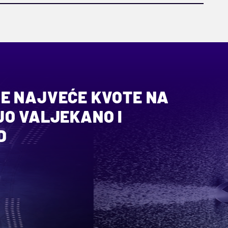
E NAJVEĆE KVOTE NA
JO VALJEKANO I
D