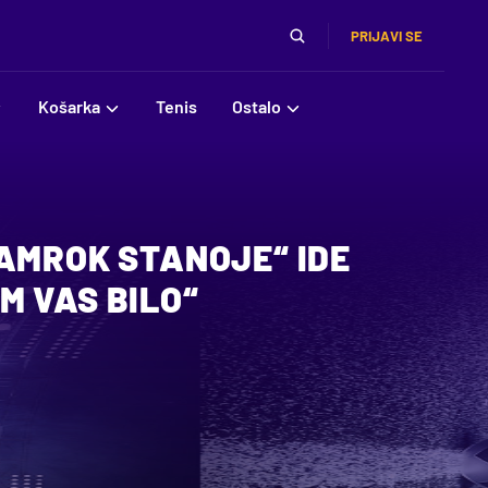
PRIJAVI SE
Košarka
Tenis
Ostalo
ŠAMROK STANOJE“ IDE
M VAS BILO“