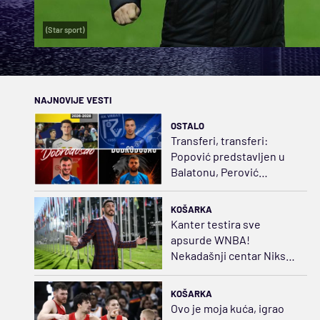
(Star sport)
NAJNOVIJE VESTI
OSTALO
Transferi, transferi:
Popović predstavljen u
Balatonu, Perović
napustio Dinamo, Lavovi
sve jači
KOŠARKA
Kanter testira sve
apsurde WNBA!
Nekadašnji centar Niksa
želi da bude košarkašica
KOŠARKA
Ovo je moja kuća, igrao