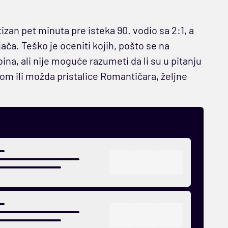
izan pet minuta pre isteka 90. vodio sa 2:1, a
ača. Teško je oceniti kojih, pošto se na
bina, ali nije moguće razumeti da li su u pitanju
m ili možda pristalice Romantičara, željne