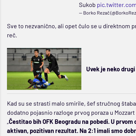
Sukob
pic.twitter.c
— Borko Rezač (@BorkoRe
Sve to nezvanično, ali opet čulo se u direktnom p
reč.
Uvek je neko drugi
Kad su se strasti malo smirile, šef stručnog štaba
dodatno pojasnio razloge prvog poraza u Mozzart 
„
Čestitao bih OFK Beogradu na pobedi. U prvom d
aktivan, pozitivan rezultat. Na 2:1 imali smo dobr