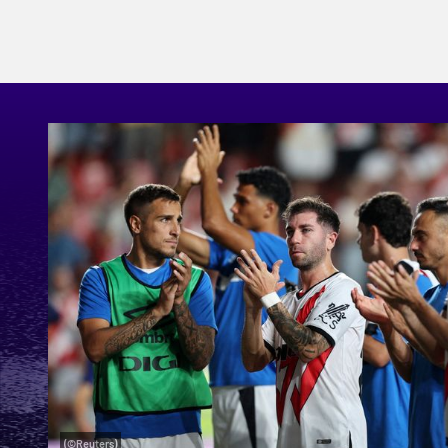
(©Reuters)