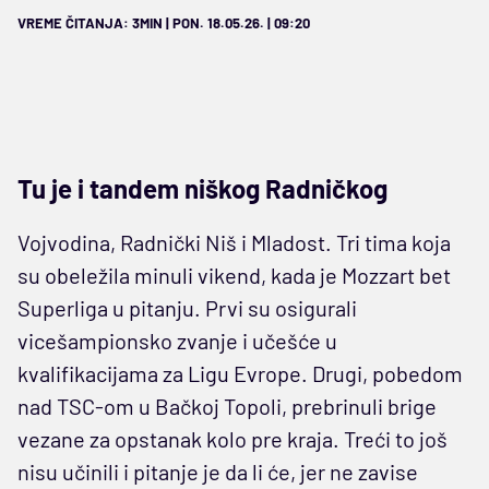
VREME ČITANJA: 3MIN | PON. 18.05.26. | 09:20
Tu je i tandem niškog Radničkog
Vojvodina, Radnički Niš i Mladost. Tri tima koja
su obeležila minuli vikend, kada je Mozzart bet
Superliga u pitanju. Prvi su osigurali
vicešampionsko zvanje i učešće u
kvalifikacijama za Ligu Evrope. Drugi, pobedom
nad TSC-om u Bačkoj Topoli, prebrinuli brige
vezane za opstanak kolo pre kraja. Treći to još
nisu učinili i pitanje je da li će, jer ne zavise