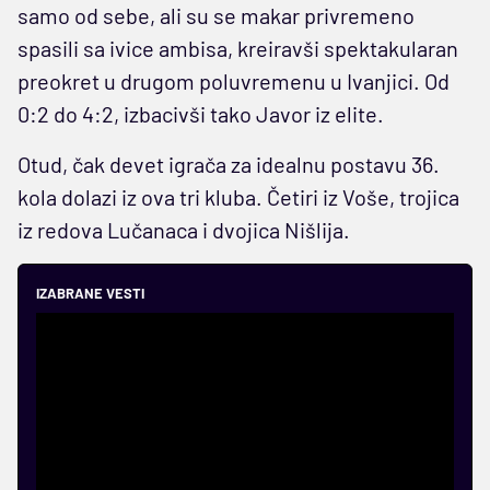
samo od sebe, ali su se makar privremeno
spasili sa ivice ambisa, kreiravši spektakularan
preokret u drugom poluvremenu u Ivanjici. Od
0:2 do 4:2, izbacivši tako Javor iz elite.
Otud, čak devet igrača za idealnu postavu 36.
kola dolazi iz ova tri kluba. Četiri iz Voše, trojica
iz redova Lučanaca i dvojica Nišlija.
IZABRANE VESTI