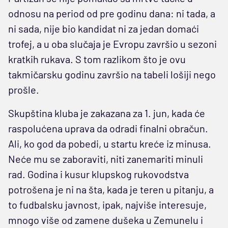
odnosu na period od pre godinu dana: ni tada, a
ni sada, nije bio kandidat ni za jedan domaći
trofej, a u oba slučaja je Evropu završio u sezoni
kratkih rukava. S tom razlikom što je ovu
takmičarsku godinu završio na tabeli lošiji nego
prošle.
Skupština kluba je zakazana za 1. jun, kada će
raspolućena uprava da odradi finalni obračun.
Ali, ko god da pobedi, u startu kreće iz minusa.
Neće mu se zaboraviti, niti zanemariti minuli
rad. Godina i kusur klupskog rukovodstva
potrošena je ni na šta, kada je teren u pitanju, a
to fudbalsku javnost, ipak, najviše interesuje,
mnogo više od zamene dušeka u Zemunelu i