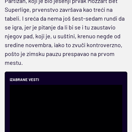
Partizan, koji je bio jesenji prvak Mozzart Bet
Superlige, prvenstvo završava kao treći na
tabeli. I sreća da nema još šest-sedam rundi da
se igra, jer je pitanje da li bi se i tu zaustavio
njegov pad, koji je, u suštini, krenuo negde od
sredine novembra, iako to zvuči kontroverzno,
pošto je zimsku pauzu prespavao na prvom
mestu.
IZABRANE VESTI