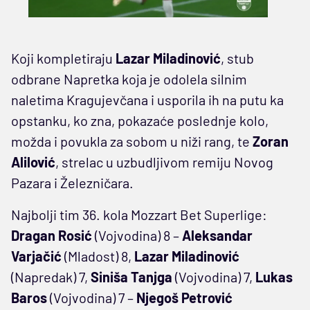
Koji kompletiraju
Lazar Miladinović
, stub
odbrane Napretka koja je odolela silnim
naletima Kragujevčana i usporila ih na putu ka
opstanku, ko zna, pokazaće poslednje kolo,
možda i povukla za sobom u niži rang, te
Zoran
Alilović
, strelac u uzbudljivom remiju Novog
Pazara i Železničara.
Najbolji tim 36. kola Mozzart Bet Superlige:
Dragan Rosić
(Vojvodina) 8 –
Aleksandar
Varjačić
(Mladost) 8,
Lazar Miladinović
(Napredak) 7,
Siniša Tanjga
(Vojvodina) 7,
Lukas
Baros
(Vojvodina) 7 –
Njegoš Petrović