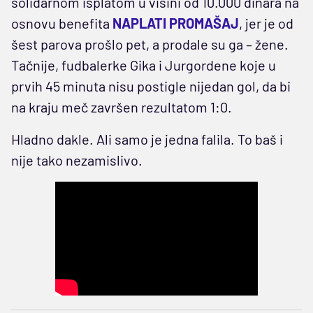
solidarnom isplatom u visini od 10.000 dinara na
osnovu benefita
NAPLATI PROMAŠAJ
, jer je od
šest parova prošlo pet, a prodale su ga – žene.
Tačnije, fudbalerke Gika i Jurgordene koje u
prvih 45 minuta nisu postigle nijedan gol, da bi
na kraju meč završen rezultatom 1:0.
Hladno dakle. Ali samo je jedna falila. To baš i
nije tako nezamislivo.