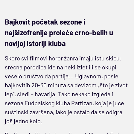
Bajkovit početak sezone i
najšizofrenije proleće crno-belih u
novijoj istoriji kluba
Skoro svi filmovi horor žanra imaju istu skicu:
srećna porodica ide na neki izlet ili se okupi
veselo društvo da partija... Uglavnom, posle
bajkovitih 20-30 minuta sa devizom „što je život
lep“, sledi – havarija. Tako nekako izgleda i
sezona Fudbalskog kluba Partizan, koja je juče
suštinski završena, iako je ostalo da se odigra
još jedno kolo.