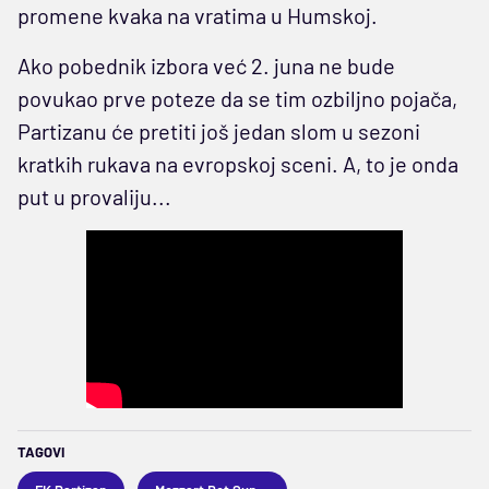
promene kvaka na vratima u Humskoj.
Ako pobednik izbora već 2. juna ne bude
povukao prve poteze da se tim ozbiljno pojača,
Partizanu će pretiti još jedan slom u sezoni
kratkih rukava na evropskoj sceni. A, to je onda
put u provaliju...
TAGOVI