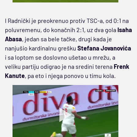
I Radnički je preokrenuo protiv TSC-a, od 0:1 na
poluvremenu, do konačnih 2:1, uz dva gola
Isaha
Abasa
, jedan sa bele tačke, drugi kada je
nanjušio kardinalnu grešku
Stefana Jovanovića
i sa loptom se doslovno ušetao u mrežu, a
veliku partiju odigrao je na sredini terena
Frenk
Kanute
, pa eto i njega ponovo u timu kola.