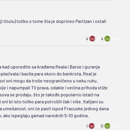
 titulu) toliko o tome šta je doprineo Partizan i ostali
ion:minus
ion:plus
4
4
ta kad uporedite sa krađama Reala i Barse i guranja
plaćivala i bacila para skoro do bankrota, Real je
pa svi oni mogu da troše neograničeno u neku ruku.
ije i napumpali TV prava, odakle i većina prihoda stiže
ova se prodaju, što je takođe popularno istaći na
i bi isto toliko para potrošili čak i više. Italijani su
čka umešanost, oni će pasti ispod Fracuske jednog dana
, ako ispeglaju gamad narednih 5-10 godina.
ion:minus
ion:plus
1
11