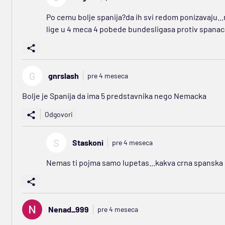
Po cemu bolje spanija?da ih svi redom ponizavaju...
lige u 4 meca 4 pobede bundesligasa protiv spanaca.
G
gnrslash
pre 4 meseca
Bolje je Spanija da ima 5 predstavnika nego Nemacka
Odgovori
S
Staskoni
pre 4 meseca
Nemas ti pojma samo lupetas...kakva crna spanska lig
Nenad_999
pre 4 meseca