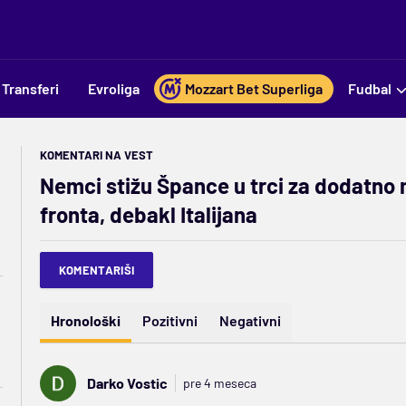
Transferi
Evroliga
Mozzart Bet Superliga
Fudbal
KOMENTARI NA VEST
Nemci stižu Špance u trci za dodatno me
fronta, debakl Italijana
KOMENTARIŠI
Hronološki
Pozitivni
Negativni
Darko Vostic
pre 4 meseca