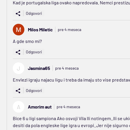
Kad je portugalska liga ovako napredovala. Nemci prestizu
Odgovori
Milos Miletic
pre 4 meseca
A gde smo mi?
Odgovori
J
Jasmina65
pre 4 meseca
Envlezi igraju najacu ligu i treba da imaju sto vise predsta
Odgovori
A
Amorim aut
pre 4 meseca
Bice 6 u ligi sampiona Ako osvoji Vila Ili notingem..Ili se uk
desiti da pola engleske lige igra u evropi..Jer nije sigurno d