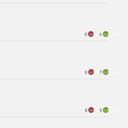
ion:minus
ion:plus
0
4
ion:minus
ion:plus
0
7
ion:minus
ion:plus
6
5