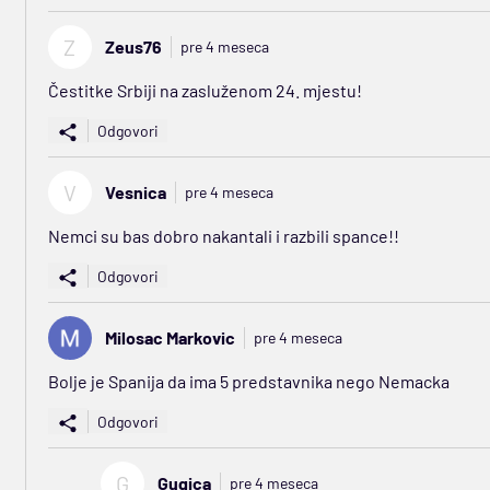
Z
Zeus76
pre 4 meseca
Čestitke Srbiji na zasluženom 24. mjestu!
Odgovori
V
Vesnica
pre 4 meseca
Nemci su bas dobro nakantali i razbili spance!!
Odgovori
Milosac Markovic
pre 4 meseca
Bolje je Spanija da ima 5 predstavnika nego Nemacka
Odgovori
G
Gugica
pre 4 meseca