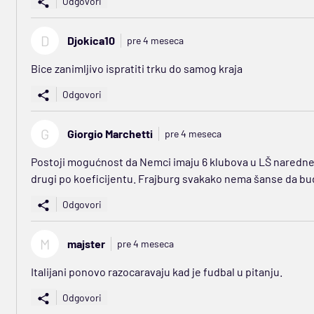
Odgovori
D
Djokica10
pre 4 meseca
Bice zanimljivo ispratiti trku do samog kraja
Odgovori
G
Giorgio Marchetti
pre 4 meseca
Postoji mogućnost da Nemci imaju 6 klubova u LŠ naredne 
drugi po koeficijentu. Frajburg svakako nema šanse da bud
Odgovori
M
majster
pre 4 meseca
Italijani ponovo razocaravaju kad je fudbal u pitanju.
Odgovori