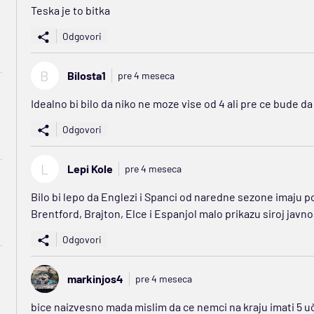
Teska je to bitka
Odgovori
B
Bilosta1
pre 4 meseca
Idealno bi bilo da niko ne moze vise od 4 ali pre ce bude da
Odgovori
L
Lepi Kole
pre 4 meseca
Bilo bi lepo da Englezi i Spanci od naredne sezone imaju 
Brentford, Brajton, Elce i Espanjol malo prikazu siroj javno
Odgovori
markinjos4
pre 4 meseca
bice naizvesno mada mislim da ce nemci na kraju imati 5 uč