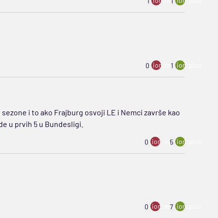
ion:minus
ion:plus
1
1
ion:minus
ion:plus
0
1
sezone i to ako Frajburg osvoji LE i Nemci završe kao
e u prvih 5 u Bundesligi.
ion:minus
ion:plus
0
5
ion:minus
ion:plus
0
7