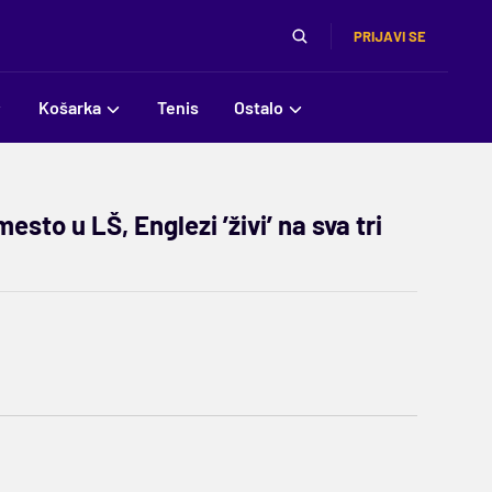
PRIJAVI SE
Košarka
Tenis
Ostalo
sto u LŠ, Englezi ’živi’ na sva tri