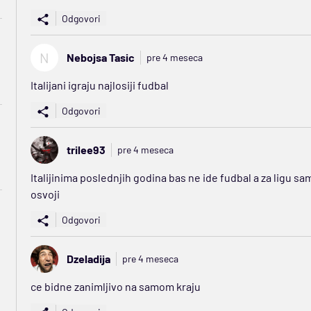
Odgovori
N
Nebojsa Tasic
pre 4 meseca
Italijani igraju najlosiji fudbal
Odgovori
trilee93
pre 4 meseca
Italijinima poslednjih godina bas ne ide fudbal a za ligu
osvoji
Odgovori
Dzeladija
pre 4 meseca
ce bidne zanimljivo na samom kraju