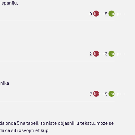
 spaniju.
ion:minus
ion:plus
0
5
ion:minus
ion:plus
2
3
vnika
ion:minus
ion:plus
7
5
ida onda 5 na tabeli,,to niste objasnili u tekstu,,moze se
a ce siti osvojiti ef kup