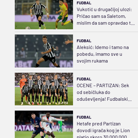
FUDBAL
Vukotić u drugačijoj ulozi:
Pričao sam sa Saletom,
mislim da sam opravdao tu
poziciju
FUDBAL
Aleksić: Idemo i tamo na
pobedu, imamo sve u
svojim rukama
FUDBAL
OCENE – PARTIZAN: Sek
od sebičluka do
oduševljenja! Fudbalski
švrća Kostić
FUDBAL
Hetafe pred Partizan
dovodi igrača kog je Lion
platio skoro 30.000.000