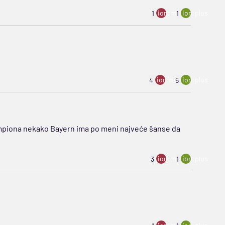
ion:minus
ion:plus
1
1
ion:minus
ion:plus
4
6
 sampiona nekako Bayern ima po meni najveće šanse da
ion:minus
ion:plus
3
1