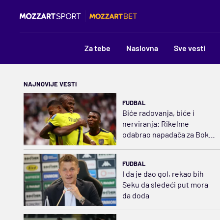
Za tebe
Naslovna
Sve vesti
NAJNOVIJE VESTI
FUDBAL
Biće radovanja, biće i
nerviranja: Rikelme
odabrao napadača za Boku
i razbuktao požar strasti
FUDBAL
I da je dao gol, rekao bih
Seku da sledeći put mora
da doda