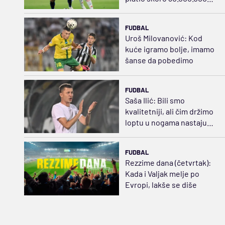
evra
FUDBAL
Uroš Milovanović: Kod
kuće igramo bolje, imamo
šanse da pobedimo
FUDBAL
Saša Ilić: Bili smo
kvalitetniji, ali čim držimo
loptu u nogama nastaju
problemi
FUDBAL
Rezzime dana (četvrtak):
Kada i Valjak melje po
Evropi, lakše se diše