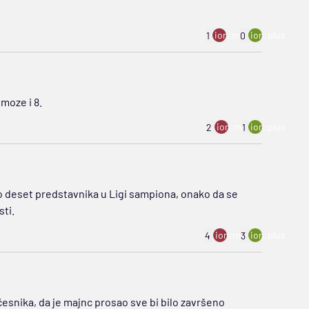
ion:minus
ion:plus
1
0
 moze i 8.
ion:minus
ion:plus
2
1
po deset predstavnika u Ligi sampiona, onako da se
sti.
ion:minus
ion:plus
4
3
esnika, da je majnc prosao sve bi bilo završeno