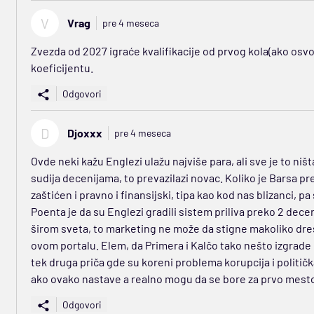
V
Vrag
pre 4 meseca
Zvezda od 2027 igraće kvalifikacije od prvog kola(ako osvoji
koeficijentu.
Odgovori
D
Djoxxx
pre 4 meseca
Ovde neki kažu Englezi ulažu najviše para, ali sve je to niš
sudija decenijama, to prevazilazi novac. Koliko je Barsa pre
zaštićen i pravno i finansijski, tipa kao kod nas blizanci, 
Poenta je da su Englezi gradili sistem priliva preko 2 decen
širom sveta, to marketing ne može da stigne makoliko dres
ovom portalu. Elem, da Primera i Kalčo tako nešto izgrade i on
tek druga priča gde su koreni problema korupcija i politi
ako ovako nastave a realno mogu da se bore za prvo mesto
Odgovori