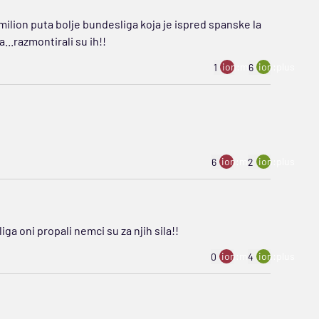
milion puta bolje bundesliga koja je ispred spanske la
..razmontirali su ih!!
ion:minus
ion:plus
1
6
ion:minus
ion:plus
6
2
a oni propali nemci su za njih sila!!
ion:minus
ion:plus
0
4