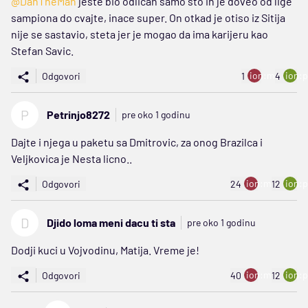
@DanTheMan
jeste bio odlican samo sto ih je doveo od lige
sampiona do cvajte, inace super. On otkad je otiso iz Sitija
nije se sastavio, steta jer je mogao da ima karijeru kao
Stefan Savic.
ion:minus
ion:p
Odgovori
1
4
P
Petrinjo8272
pre oko 1 godinu
Dajte i njega u paketu sa Dmitrovic, za onog Brazilca i
Veljkovica je Nesta licno..
ion:minus
ion:p
Odgovori
24
12
D
Djido loma meni dacu ti sta
pre oko 1 godinu
Dodji kuci u Vojvodinu, Matija. Vreme je!
ion:minus
ion:p
Odgovori
40
12