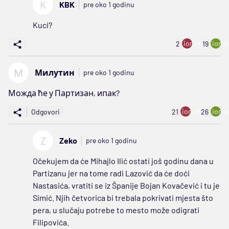
K
KBK
pre oko 1 godinu
Kuci?
ion:minus
ion:p
2
19
М
Милутин
pre oko 1 godinu
Можда ће у Партизан, ипак?
ion:minus
ion:p
Odgovori
21
26
Z
Zeko
pre oko 1 godinu
Očekujem da će Mihajlo Ilić ostati još godinu dana u
Partizanu jer na tome radi Lazović da će doći
Nastasića, vratiti se iz Španije Bojan Kovačević i tu je
Simić. Njih četvorica bi trebala pokrivati mjesta što
pera, u slučaju potrebe to mesto može odigrati
Filipovića.