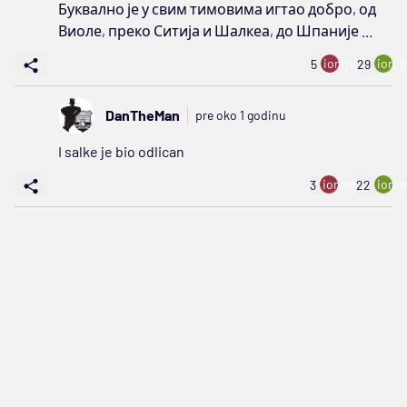
Буквално је у свим тимовима игтао добро, од
Виоле, преко Ситија и Шалкеа, до Шпаније ...
ion:minus
ion:p
5
29
DanTheMan
pre oko 1 godinu
I salke je bio odlican
ion:minus
ion:p
3
22