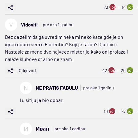
ion:minus
ion:p
23
14
V
Vidoviti
pre oko 1 godinu
Bez da zelim da ga uvredim neka mi neko kaze gde je on
igrao dobro sem u Fiorentini? Koji je fazon? Djuricic i
Nastasic za mene dve najvece misterije,kako oni prolaze i
nalaze klubove st arno ne znam.
ion:minus
ion:p
Odgovori
42
20
N
NE PRATIS FABULU
pre oko 1 godinu
I u sitiju je bio dobar.
ion:minus
ion:p
10
57
И
Иван
pre oko 1 godinu