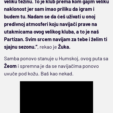
veliku težinu. To je klub prema kom gajim veliku
naklonost jer sam imao priliku da igram i
budem tu. Nadam se da ćeš uživati u onoj
predivnoj atmosferi koju navijači prave na
utakmicama ovog velikog kluba, a to je naš
Partizan. Svim srcem navijam za tebe i želim ti
sjajnu sezonu.”
, rekao je
Žuka.
Samba ponovo stanuje u Humskoj, ovog puta sa
Žeom
i spremna je da se navijačima ponovo
uvuče pod kožu. Baš kao nekad.