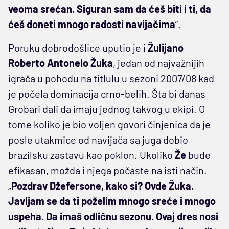
veoma srećan. Siguran sam da ćeš biti i ti, da
ćeš doneti mnogo radosti navijačima
”.
Poruku dobrodošlice uputio je i
Žulijano
Roberto Antonelo Žuka
, jedan od najvažnijih
igrača u pohodu na titlulu u sezoni 2007/08 kad
je počela dominacija crno-belih. Šta bi danas
Grobari dali da imaju jednog takvog u ekipi. O
tome koliko je bio voljen govori činjenica da je
posle utakmice od navijača sa juga dobio
brazilsku zastavu kao poklon. Ukoliko
Že
bude
efikasan, možda i njega počaste na isti način.
„
Pozdrav Džefersone, kako si? Ovde Žuka.
Javljam se da ti poželim mnogo sreće i mnogo
uspeha. Da imaš odličnu sezonu. Ovaj dres nosi