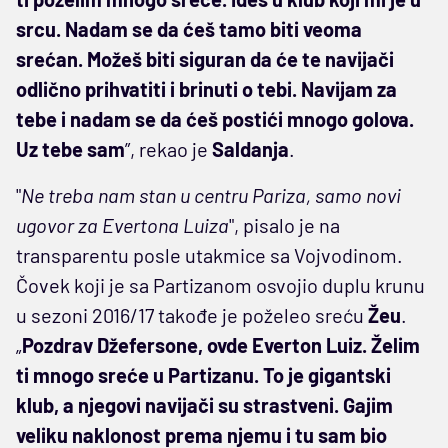
srcu. Nadam se da ćeš tamo biti veoma
srećan. Možeš biti siguran da će te navijači
odlično prihvatiti i brinuti o tebi. Navijam za
tebe i nadam se da ćeš postići mnogo golova.
Uz tebe sam
”, rekao je
Saldanja
.
"
Ne treba nam stan u centru Pariza, samo novi
ugovor za Evertona Luiza
", pisalo je na
transparentu posle utakmice sa Vojvodinom.
Čovek koji je sa Partizanom osvojio duplu krunu
u sezoni 2016/17 takođe je poželeo sreću
Žeu
.
„
Pozdrav Džefersone, ovde Everton Luiz. Želim
ti mnogo sreće u Partizanu. To je gigantski
klub, a njegovi navijači su strastveni. Gajim
veliku naklonost prema njemu i tu sam bio