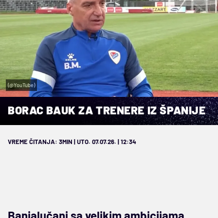
(@YouTube)
BORAC BAUK ZA TRENERE IZ ŠPANIJE
VREME ČITANJA: 3MIN | UTO. 07.07.26. | 12:34
Banjalučani sa velikim ambicijama