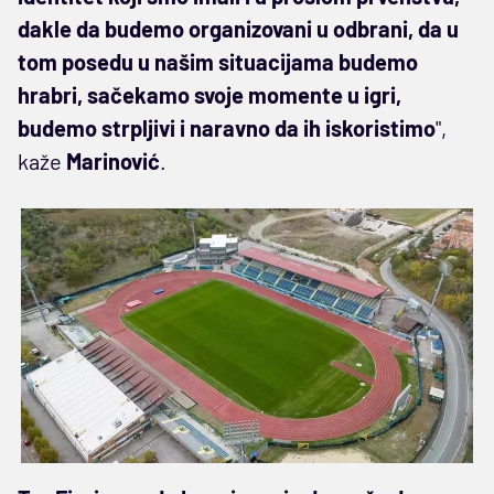
dakle da budemo organizovani u odbrani, da u
tom posedu u našim situacijama budemo
hrabri, sačekamo svoje momente u igri,
budemo strpljivi i naravno da ih iskoristimo
",
kaže
Marinović
.