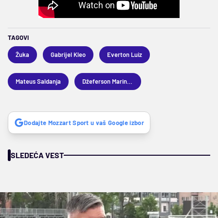
TAGOVI
Žuka
Gabrijel Kleo
Everton Luiz
Mateus Saldanja
Džeferson Marinjo Že
Dodajte Mozzart Sport u vaš Google izbor
SLEDEĆA VEST