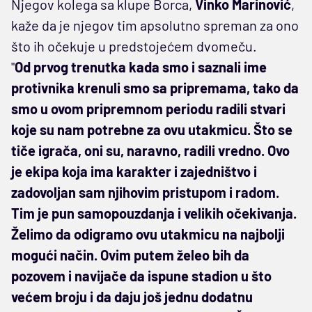
Njegov kolega sa klupe Borca,
Vinko Marinović
,
kaže da je njegov tim apsolutno spreman za ono
što ih očekuje u predstojećem dvomeču.
"
Od prvog trenutka kada smo i saznali ime
protivnika krenuli smo sa pripremama, tako da
smo u ovom pripremnom periodu radili stvari
koje su nam potrebne za ovu utakmicu. Što se
tiče igrača, oni su, naravno, radili vredno. Ovo
je ekipa koja ima karakter i zajedništvo i
zadovoljan sam njihovim pristupom i radom.
Tim je pun samopouzdanja i velikih očekivanja.
Želimo da odigramo ovu utakmicu na najbolji
mogući način. Ovim putem želeo bih da
pozovem i navijače da ispune stadion u što
većem broju i da daju još jednu dodatnu