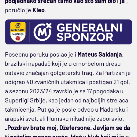
podjednako srećan tamo kao što sam bio i ja
”,
poručio je
Kleo
.
Posebnu poruku poslao je i
Mateus Saldanja
,
brazilski napadač koji je u crno-belom dresu
ostavio značajan golgeterski trag. Za Partizan je
odigrao 40 zvaničnih utakmica i postigao 21 gol,
a sezonu 2023/24 završio je sa 17 pogodaka u
Superligi Srbije, kao jedan od najboljih strelaca
takmičenja. Put ga je posle odveo u Mađarsku i
arapski svet, ali Humsku nikad nije zaboravio.
„Pozdrav brate moj, Džefersone. Javljam se da
ti poželim mnogo sreće. Ideš u klub koji mi je u