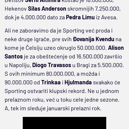
Hekenov
Silas Anderson
skromnijih 7.250.000,
dok je 4.000.000 dato za
Pedra Limu
iz Avesa.
Ali ne zaboravimo da je Sporting već proda i
neke druge igrače, pre svih
Đovanija Kvendu
na
kome je Čelsiju uzeo okruglo 50.000.000.
Alison
Santos
je za obeštećenje od 16.500.000 završio
u Napoliju,
Diogo Travasos
u Bragi za 5.500.000.
S ovih minimum 80.000.000, a možda i
90.000.000 od
Trinkaa
i
Hjulmanda
svakako će
Sporting ostvariti klupski rekord. Ne u jednom
prelaznom roku, već u toku cele jedne sezone.
A, tek im sleduje januarski prelazni rok.