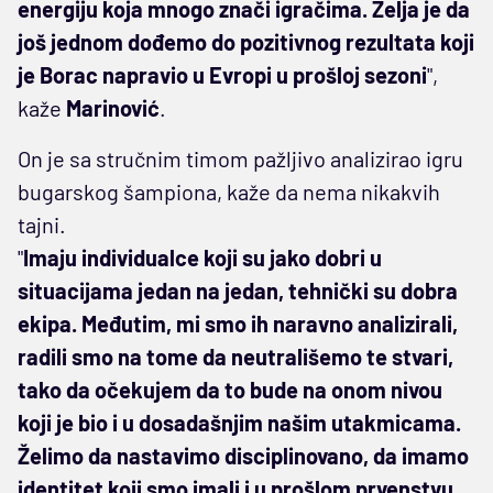
energiju koja mnogo znači igračima. Želja je da
još jednom dođemo do pozitivnog rezultata koji
je Borac napravio u Evropi u prošloj sezoni
",
kaže
Marinović
.
On je sa stručnim timom pažljivo analizirao igru
bugarskog šampiona, kaže da nema nikakvih
tajni.
"
Imaju individualce koji su jako dobri u
situacijama jedan na jedan, tehnički su dobra
ekipa. Međutim, mi smo ih naravno analizirali,
radili smo na tome da neutrališemo te stvari,
tako da očekujem da to bude na onom nivou
koji je bio i u dosadašnjim našim utakmicama.
Želimo da nastavimo disciplinovano, da imamo
identitet koji smo imali i u prošlom prvenstvu,