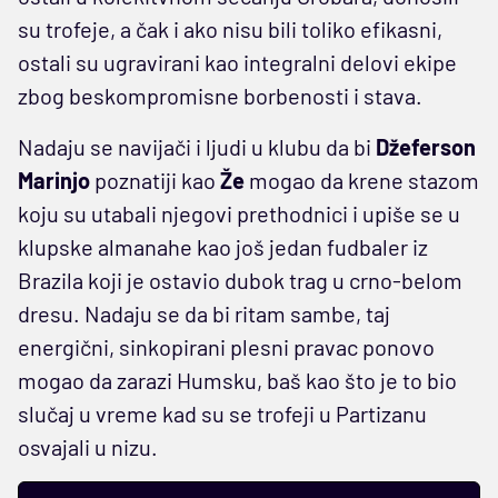
su trofeje, a čak i ako nisu bili toliko efikasni,
ostali su ugravirani kao integralni delovi ekipe
zbog beskompromisne borbenosti i stava.
Nadaju se navijači i ljudi u klubu da bi
Džeferson
Marinjo
poznatiji kao
Že
mogao da krene stazom
koju su utabali njegovi prethodnici i upiše se u
klupske almanahe kao još jedan fudbaler iz
Brazila koji je ostavio dubok trag u crno-belom
dresu. Nadaju se da bi ritam sambe, taj
energični, sinkopirani plesni pravac ponovo
mogao da zarazi Humsku, baš kao što je to bio
slučaj u vreme kad su se trofeji u Partizanu
osvajali u nizu.