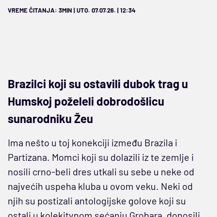
VREME ČITANJA: 3MIN | UTO. 07.07.26. | 12:34
Brazilci koji su ostavili dubok trag u
Humskoj poželeli dobrodošlicu
sunarodniku Žeu
Ima nešto u toj konekciji između Brazila i
Partizana. Momci koji su dolazili iz te zemlje i
nosili crno-beli dres utkali su sebe u neke od
najvećih uspeha kluba u ovom veku. Neki od
njih su postizali antologijske golove koji su
ostali u kolekitvnom sećanju Grobara, donosili