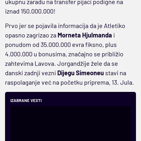
ukupnu zaradu na transfer pijaci podigne na
iznad 150.000.000!
Prvo jer se pojavila informacija da je Atletiko
opasno zagrizao za
Morneta Hjulmanda
i
ponudom od 35.000.000 evra fiksno, plus
4.000.000 u bonusima, značajno se približio
zahtevima Lavova. Jorgandžije žele da se
danski zadnji vezni
Dijegu Simeoneu
stavi na
raspolaganje već na početku priprema, 13. Jula.
IZABRANE VESTI