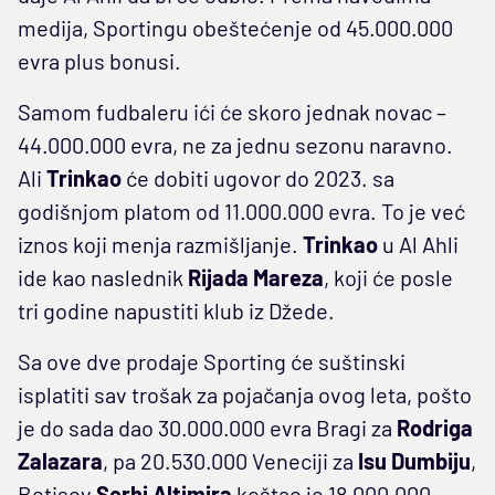
medija, Sportingu obeštećenje od 45.000.000
evra plus bonusi.
Samom fudbaleru ići će skoro jednak novac –
44.000.000 evra, ne za jednu sezonu naravno.
Ali
Trinkao
će dobiti ugovor do 2023. sa
godišnjom platom od 11.000.000 evra. To je već
iznos koji menja razmišljanje.
Trinkao
u Al Ahli
ide kao naslednik
Rijada Mareza
, koji će posle
tri godine napustiti klub iz Džede.
Sa ove dve prodaje Sporting će suštinski
isplatiti sav trošak za pojačanja ovog leta, pošto
je do sada dao 30.000.000 evra Bragi za
Rodriga
Zalazara
, pa 20.530.000 Veneciji za
Isu Dumbiju
,
Betisov
Serhi Altimira
koštao je 18.000.000,