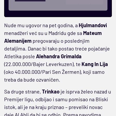
Nude mu ugovor na pet godina, a
Hjulmandovi
menadžeri već su u Madridu gde sa
Mateum
Alemanijem
pregovaraju o poslednjim
detaljima. Danac bi tako postao treće pojačanje
Atletika posle
Alehandra Grimalda
(22.000.000/Bajer Leverkuzen), te
Kang In Lija
(oko 40.000.000/Pari Sen Žermen), koji samo
treba da bude ozvaničen.
Sa druge strane,
Trinkao
je isprva želeo nazad u
Premijer ligu, odbijao i samu pomisao na Bliski
istok, ali je na kraju priznao – preveliki novac
daje Al Ahli da bi se odbio. Prema navodima