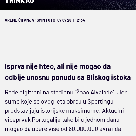
TRINKAO
VREME ČITANJA: 3MIN | UTO. 07.07.26. | 12:34
Isprva nije hteo, ali nije mogao da
odbije unosnu ponudu sa Bliskog istoka
Rade digitroni na stadionu “Žoao Alvalade”. Jer
sume koje se ovog leta obrću u Sportingu
predstavljaju istorijske maksimume. Aktuelni
viceprvak Portugalije tako bi u jednom danu
mogao da ubere više od 80.000.000 evra i da