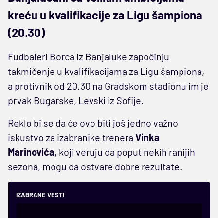
kreću u kvalifikacije za Ligu šampiona
(20.30)
Fudbaleri Borca iz Banjaluke započinju
takmičenje u kvalifikacijama za Ligu šampiona,
a protivnik od 20.30 na Gradskom stadionu im je
prvak Bugarske, Levski iz Sofije.
Reklo bi se da će ovo biti još jedno važno
iskustvo za izabranike trenera
Vinka
Marinovića
, koji veruju da poput nekih ranijih
sezona, mogu da ostvare dobre rezultate.
IZABRANE VESTI