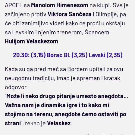
APOEL sa
Manolom Himenesom
na klupi. Sve je
začinjeno protiv
Viktora Sančeza
i Olimpije, pa
će biti zanimljivo videti kako će proći u okršaju
sa Levskim i njenim trenerom, Špancem
Hulijom Velaskezom
.
20.30: (3,15) Borac Bl. (3,25) Levski (2,35)
Kada su ga pred meč sa Borcem upitali za ovu
neugodnu tradiciju, imao je spreman i kratak
odgovor.
"
Može li neko drugo pitanje umesto anegdota...
Važna nam je dinamika igre i to kako mi
stojimo na terenu, anegdote ćemo ostaviti po
strani
", rekao je
Velaskez
.