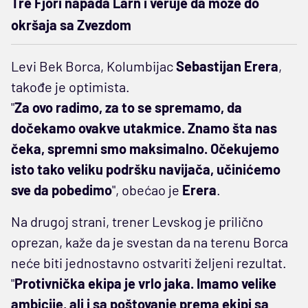
Tre Fjori napada Larn i veruje da može do
okršaja sa Zvezdom
Levi Bek Borca, Kolumbijac
Sebastijan Erera
,
takođe je optimista.
"
Za ovo radimo, za to se spremamo, da
dočekamo ovakve utakmice. Znamo šta nas
čeka, spremni smo maksimalno. Očekujemo
isto tako veliku podršku navijača, učinićemo
sve da pobedimo
", obećao je
Erera
.
Na drugoj strani, trener Levskog je prilično
oprezan, kaže da je svestan da na terenu Borca
neće biti jednostavno ostvariti željeni rezultat.
"
Protivnička ekipa je vrlo jaka. Imamo velike
ambicije, ali i sa poštovanje prema ekipi sa