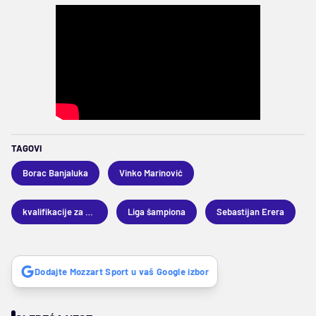
TAGOVI
Borac Banjaluka
Vinko Marinović
kvalifikacije za Ligu šampiona
Liga šampiona
Sebastijan Erera
Dodajte Mozzart Sport u vaš Google izbor