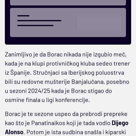
Zanimljivo je da Borac nikada nije izgubio meč,
kada je na klupi protivničkog kluba sedeo trener
iz Španije. Stručnjaci sa Iberijskog poluostrva
bili su redovne mušterije Banjalučana, posebno
u sezoni 2024/25 kada je Borac stigao do
osmine finala u ligi konferencije.
Borac je te sezone uspeo da prebrodi prepreke
kao što je Panatinaikos koji je tada vodio
Dijego
Alonso
. Potom je ista sudbina snašla i kiparski