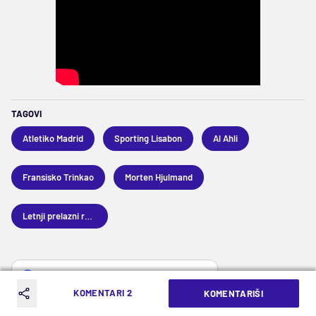
TAGOVI
Atletiko Madrid
Sporting Lisabon
Al Ahli
Fransisko Trinkao
Morten Hjulmand
Letnji prelazni rok 2026
Dodajte Mozzart Sport u vaš Google izbor
KOMENTARI 2
KOMENTARIŠI