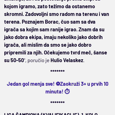
kojom igramo, zato težimo da ostanemo
skromni. Zadovoljni smo radom na terenu i van
terena. Poznajem Borac, čuo sam sa dva
igrača sa kojim sam ranije igrao. Znam da su
jako dobra ekipa, imaju nekoliko jako dobrih
igrača, ali mislim da smo se jako dobro
pripremili za njih. Očekujemo tvrd meč, šanse
su 50-50
", poručio je
Hulio Velaskez
.
*******
Jedan gol menja sve! ⚽Zaokruži 3+ u prvih 10
minuta! ⏱️
*******