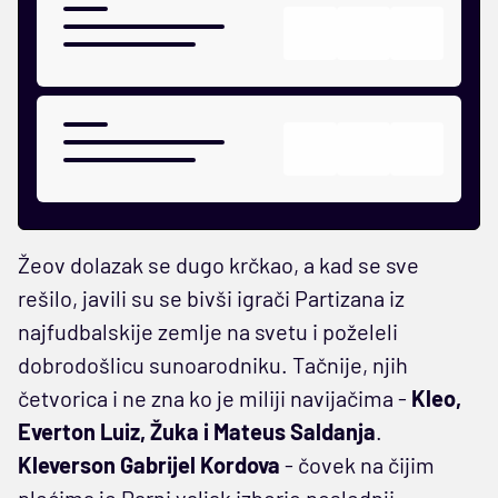
Žeov dolazak se dugo krčkao, a kad se sve
rešilo, javili su se bivši igrači Partizana iz
najfudbalskije zemlje na svetu i poželeli
dobrodošlicu sunoarodniku. Tačnije, njih
četvorica i ne zna ko je miliji navijačima -
Kleo,
Everton Luiz, Žuka i Mateus Saldanja
.
Kleverson Gabrijel Kordova
- čovek na čijim
plećima je Parni valjak izborio poslednji