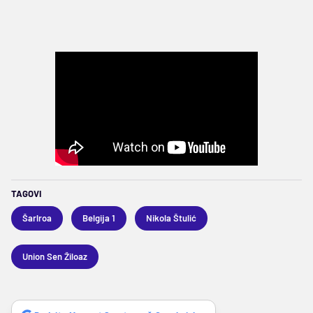
TAGOVI
Šarlroa
Belgija 1
Nikola Štulić
Union Sen Žiloaz