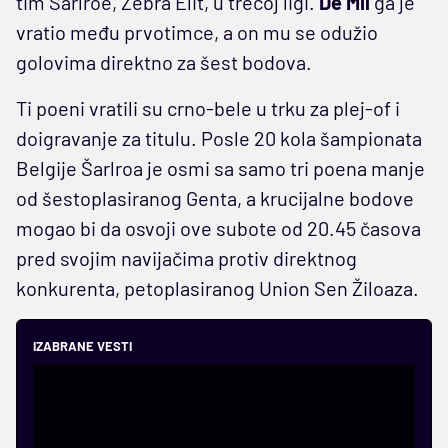
tim Šarlroe, Zebra Elit, u trećoj ligi.
De Mil
ga je
vratio među prvotimce, a on mu se odužio
golovima direktno za šest bodova.
Ti poeni vratili su crno-bele u trku za plej-of i
doigravanje za titulu. Posle 20 kola šampionata
Belgije Šarlroa je osmi sa samo tri poena manje
od šestoplasiranog Genta, a krucijalne bodove
mogao bi da osvoji ove subote od 20.45 časova
pred svojim navijačima protiv direktnog
konkurenta, petoplasiranog Union Sen Žiloaza.
IZABRANE VESTI