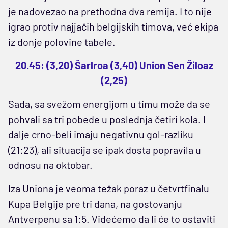
je nadovezao na prethodna dva remija. I to nije
igrao protiv najjačih belgijskih timova, već ekipa
iz donje polovine tabele.
20.45: (3,20) Šarlroa (3,40) Union Sen Žiloaz
(2,25)
Sada, sa svežom energijom u timu može da se
pohvali sa tri pobede u poslednja četiri kola. I
dalje crno-beli imaju negativnu gol-razliku
(21:23), ali situacija se ipak dosta popravila u
odnosu na oktobar.
Iza Uniona je veoma težak poraz u četvrtfinalu
Kupa Belgije pre tri dana, na gostovanju
Antverpenu sa 1:5. Videćemo da li će to ostaviti