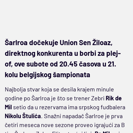
Šarlroa dočekuje Union Sen Žiloaz,
direktnog konkurenta u borbi za plej-
of, ove subote od 20.45 časova u 21.
kolu belgijskog šampionata
Najbolja stvar koja se desila krajem minule
godine po Šarlroa je što se trener Zebri
Rik de
Mil
setio da u rezervama ima srpskog fudbalera
Nikolu Štulića
. Snažni napadač Šarlroe je prva
četiri meseca nove sezone proveo igrajući za B