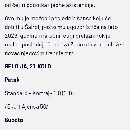
od četiri pogotka i jedne asistencije.
Ovo mu je možda i poslednja šansa koju će
dobiti u Šalroi, pošto mu ugovor ističe na leto
2026. godine i naredni letnji prelazni rok je
realno poslednja šansa za Zebre da vrate uložen
novac njegovim transferom.
BELGIJA, 21. KOLO
Petak
Standard – Kortrajk 1:0 (0:0)
/Ekert Ajensa 50/
Subota