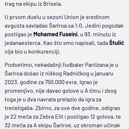
trag na ekipu iz Brisela.
U prvom duelu u sezoni Union je sredinom
avgusta savladao Šarlroa sa 1:0. Jedini pogodak
postigao je
Mohamed Fuseini
, u 93. minutu iz
jedanaesterca. Kao što smo napisali, tada
Štulić
nije bio u konkurenciji.
Podsetimo, nekadašnji fudbaler Partizana je u
Šarlroa došao iz niškog Radničkog u januaru
2023. godine za 750.000 evra. Igrao je
promenjivo, nije davao golove u A timu i zbog
toga je u dva navrata prelazio da igra za
trećeligaša. Zbirno, za ove dve godine, odigrao
je 22 meča za Zebra Elit i postigao 12 golova, te
32 meča za A ekipu Šarlroe, uz skroman učinak