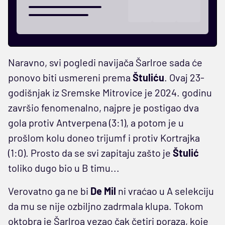
Naravno, svi pogledi navijača Šarlroe sada će
ponovo biti usmereni prema
Štuliću
. Ovaj 23-
godišnjak iz Sremske Mitrovice je 2024. godinu
završio fenomenalno, najpre je postigao dva
gola protiv Antverpena (3:1), a potom je u
prošlom kolu doneo trijumf i protiv Kortrajka
(1:0). Prosto da se svi zapitaju zašto je
Štulić
toliko dugo bio u B timu...
Verovatno ga ne bi
De Mil
ni vraćao u A selekciju
da mu se nije ozbiljno zadrmala klupa. Tokom
oktobra je Šarlroa vezao čak četiri poraza, koje