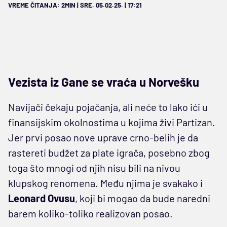
VREME ČITANJA: 2MIN | SRE. 05.02.25. | 17:21
Vezista iz Gane se vraća u Norvešku
Navijači čekaju pojačanja, ali neće to lako ići u
finansijskim okolnostima u kojima živi Partizan.
Jer prvi posao nove uprave crno-belih je da
rastereti budžet za plate igrača, posebno zbog
toga što mnogi od njih nisu bili na nivou
klupskog renomena. Među njima je svakako i
Leonard Ovusu
, koji bi mogao da bude naredni
barem koliko-toliko realizovan posao.