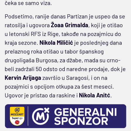
čeka se samo viza.
Podsetimo, ranije danas Partizan je uspeo da se
ratosilja i ugovora
Žoaa Grimalda
, koji je otišao
u letonski RFS iz Rige, takođe na pozajmicu do
kraja sezone.
Nikola Miličić
je poslednjeg dana
prelaznog roka otišao u tabor španskog
drugoligaša Burgosa, za džabe, mada su crno-
beli zadržali 50 odsto od naredne prodaje, dok je
Kervin Arijaga
završio u Saragosi, i on na
pozajmici s opcijom otkupa za šest meseci.
Ugovor je pristao da raskine i
Nikola Anitć
.