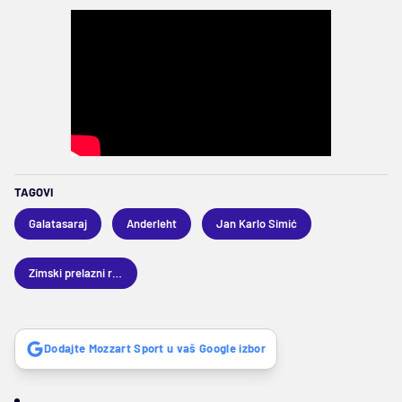
TAGOVI
Galatasaraj
Anderleht
Jan Karlo Simić
Zimski prelazni rok 2025
Dodajte Mozzart Sport u vaš Google izbor