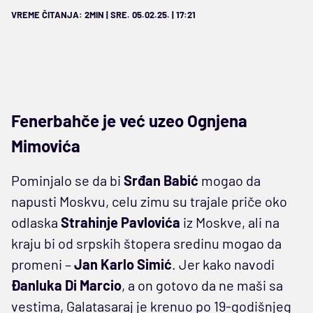
VREME ČITANJA: 2MIN | SRE. 05.02.25. | 17:21
Fenerbahče je već uzeo Ognjena
Mimovića
Pominjalo se da bi
Srđan Babić
mogao da
napusti Moskvu, celu zimu su trajale priče oko
odlaska
Strahinje Pavlovića
iz Moskve, ali na
kraju bi od srpskih štopera sredinu mogao da
promeni –
Jan Karlo Simić
. Jer kako navodi
Đanluka Di Marcio
, a on gotovo da ne maši sa
vestima, Galatasaraj je krenuo po 19-godišnjeg