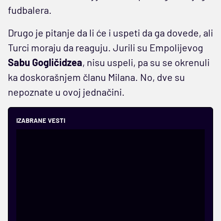
fudbalera.
Drugo je pitanje da li će i uspeti da ga dovede, ali
Turci moraju da reaguju. Jurili su Empolijevog
Sabu Gogličidzea
, nisu uspeli, pa su se okrenuli
ka doskorašnjem članu Milana. No, dve su
nepoznate u ovoj jednačini.
IZABRANE VESTI