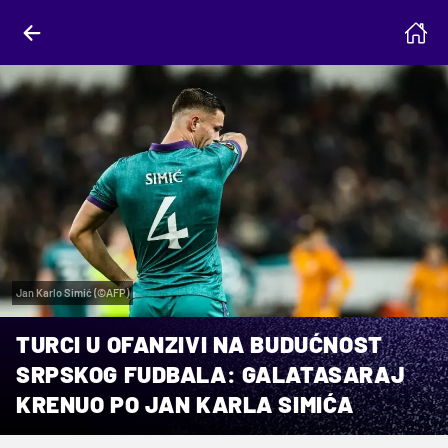
Jan Karlo Simić (©AFP)
TURCI U OFANZIVI NA BUDUĆNOST
SRPSKOG FUDBALA: GALATASARAJ
KRENUO PO JAN KARLA SIMIĆA