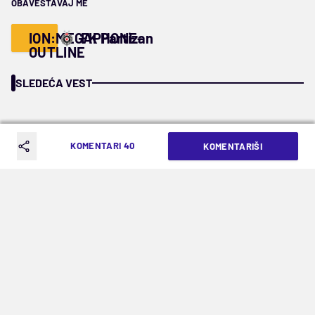
OBAVEŠTAVAJ ME
ION:MEGAPHONE-
FK Partizan
OUTLINE
SLEDEĆA VEST
KOMENTARI 40
KOMENTARIŠI
Bojan Kovačević (cadizcf.com)