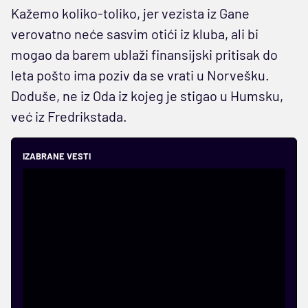
Kažemo koliko-toliko, jer vezista iz Gane
verovatno neće sasvim otići iz kluba, ali bi
mogao da barem ublaži finansijski pritisak do
leta pošto ima poziv da se vrati u Norvešku.
Doduše, ne iz Oda iz kojeg je stigao u Humsku,
već iz Fredrikstada.
IZABRANE VESTI