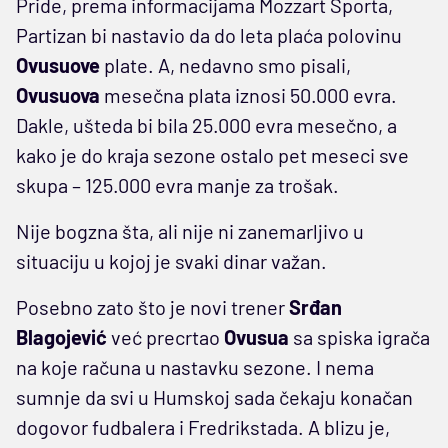
Pride, prema informacijama Mozzart Sporta,
Partizan bi nastavio da do leta plaća polovinu
Ovusuove
plate. A, nedavno smo pisali,
Ovusuova
mesečna plata iznosi 50.000 evra.
Dakle, ušteda bi bila 25.000 evra mesečno, a
kako je do kraja sezone ostalo pet meseci sve
skupa – 125.000 evra manje za trošak.
Nije bogzna šta, ali nije ni zanemarljivo u
situaciju u kojoj je svaki dinar važan.
Posebno zato što je novi trener
Srđan
Blagojević
već precrtao
Ovusua
sa spiska igrača
na koje računa u nastavku sezone. I nema
sumnje da svi u Humskoj sada čekaju konačan
dogovor fudbalera i Fredrikstada. A blizu je,