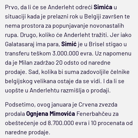
Prvo, da li će se Anderleht odreći
Simića
u
situaciji kada je prelazni rok u Belgiji završen te
nema prostora za popunjavanje novonastalih
rupa. Drugo, koliko će Anderleht tražiti. Jer iako
Galatasaraj ima para,
Simić
je u Brisel stigao u
transferu teškom 3.000.000 evra. Uz napomenu
da je Milan zadržao 20 odsto od naredne
prodaje. Sad, kolika bi suma zadovoljile čelnike
belgijskog velikana ostaje da se vidi. I da li se
uopšte u Anderlehtu razmišlja o prodaji.
Podsetimo, ovog januara je Crvena zvezda
prodala
Ognjena Mimovića
Fenerbahčeu za
obeštećenje od 8.700.000 evra i 10 procenata od
naredne prodaje.