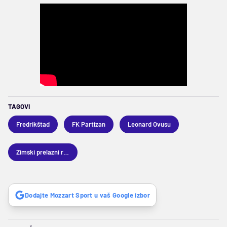
TAGOVI
Fredrikštad
FK Partizan
Leonard Ovusu
Zimski prelazni rok 2025
Dodajte Mozzart Sport u vaš Google izbor