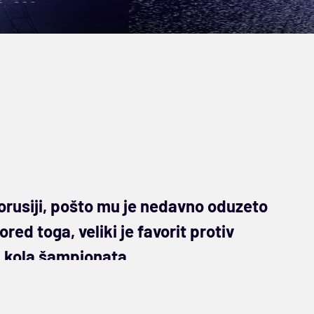
lorusiji, pošto mu je nedavno oduzeto
ed toga, veliki je favorit protiv
2. kola šampionata
ulu, ali umesto da se sprema sada za
ori za opstanak. Ispostavilo se da je do trona