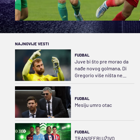
NAJNOVIJE VESTI
FUDBAL
Juve bi što pre morao da
nađe novog golmana, Di
Gregorio više ništa ne
može da odbrani...
FUDBAL
Mesiju umro otac
FUDBAL
TRANSFERI UŽIVO