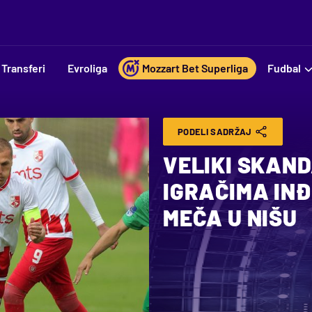
Transferi
Evroliga
Mozzart Bet Superliga
Fudbal
PODELI SADRŽAJ
VELIKI SKAN
IGRAČIMA INĐ
MEČA U NIŠU