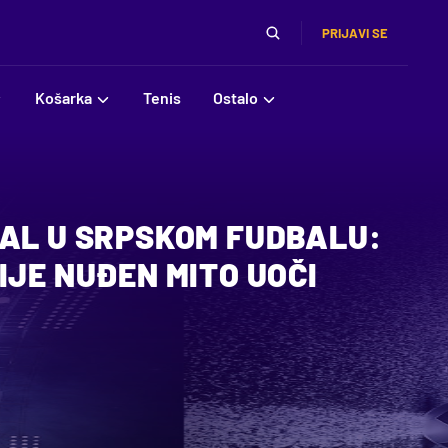
PRIJAVI SE
Košarka
Tenis
Ostalo
DAL U SRPSKOM FUDBALU:
IJE NUĐEN MITO UOČI