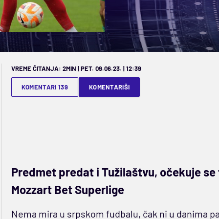
VREME ČITANJA: 2MIN | PET. 09.06.23. | 12:39
KOMENTARI 139
KOMENTARIŠI
Predmet predat i Tužilaštvu, očekuje s
Mozzart Bet Superlige
Nema mira u srpskom fudbalu, čak ni u danima p