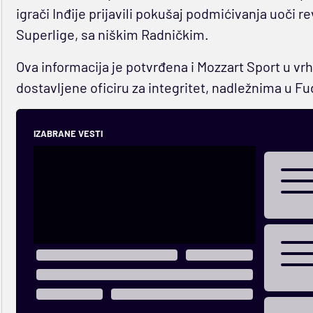
igrači Inđije prijavili pokušaj podmićivanja uoči
Superlige, sa niškim Radničkim.
Ova informacija je potvrđena i Mozzart Sport u vrh
dostavljene oficiru za integritet, nadležnima u Fu
IZABRANE VESTI