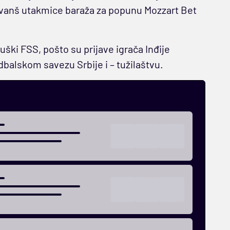
 revanš utakmice baraža za popunu Mozzart Bet
uški FSS, pošto su prijave igrača Inđije
dbalskom savezu Srbije i – tužilaštvu.