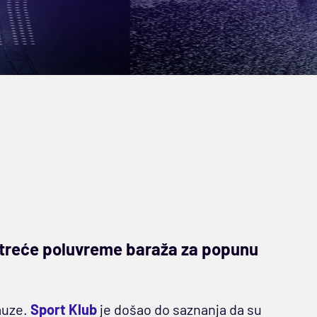
e treće poluvreme baraža za popunu
auze.
Sport Klub
je došao do saznanja da su