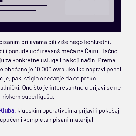
pisanim prijavama bili više nego konkretni.
bili ponude uoči revanš meča na Čairu. Tačno
iju za konkretne usluge i na koji način. Prema
e obećano je 10.000 evra ukoliko napravi penal
e, pak, stiglo obećanje da će preko
dnički. Ono što je interesantno u prijavi se ne
u niškom superligašu.
Kluba,
klupskim operativcima prijavili pokušaj
 upućen i kompletan pisani materijal