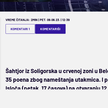
VREME ČITANJA: 2MIN | PET. 09.06.23. | 12:39
KOMENTARI 1
KOMENTARIŠI
Šahtjor iz Soligorska u crvenoj zoni u Be
35 poena zbog nameštanja utakmica. I por
Isloča (petak, 17 časova) na otvaranju 1
Prošle godine je Šahtjor iz Soligorska osvojio tit
kvalifikacije za Ligu šampiona, beluruski klub se b