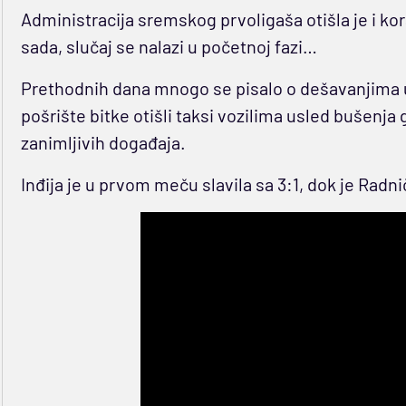
Administracija sremskog prvoligaša otišla je i korak
sada, slučaj se nalazi u početnoj fazi…
Prethodnih dana mnogo se pisalo o dešavanjima uo
pošrište bitke otišli taksi vozilima usled bušenja 
zanimljivih događaja.
Inđija je u prvom meču slavila sa 3:1, dok je Radnič