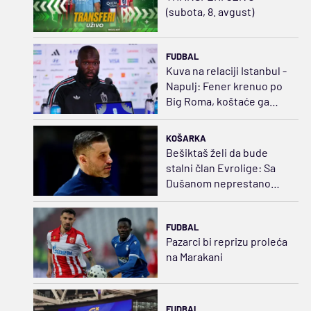
(subota, 8. avgust)
FUDBAL
Kuva na relaciji Istanbul -
Napulj: Fener krenuo po
Big Roma, koštaće ga
35.000.000 evra
KOŠARKA
Bešiktaš želi da bude
stalni član Evrolige: Sa
Dušanom neprestano
napredujemo
FUDBAL
Pazarci bi reprizu proleća
na Marakani
FUDBAL