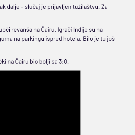
 dalje – slučaj je prijavljen tužilaštvu. Za
či revanša na Čairu. Igrači Inđije su na
guma na parkingu ispred hotela. Bilo je tu još
ki na Čairu bio bolji sa 3:0.