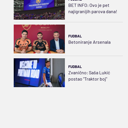
BET INFO: Ovo je pet
najigranijih parova dana!
FUDBAL
Betoniranje Arsenala
FUDBAL
Zvanično: Saša Lukić
postao "Traktor boj"