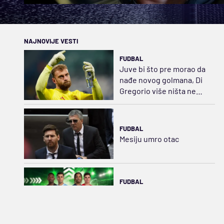
NAJNOVIJE VESTI
FUDBAL
Juve bi što pre morao da
nađe novog golmana, Di
Gregorio više ništa ne
može da odbrani...
FUDBAL
Mesiju umro otac
FUDBAL
TRANSFERI UŽIVO
(subota, 8. avgust)