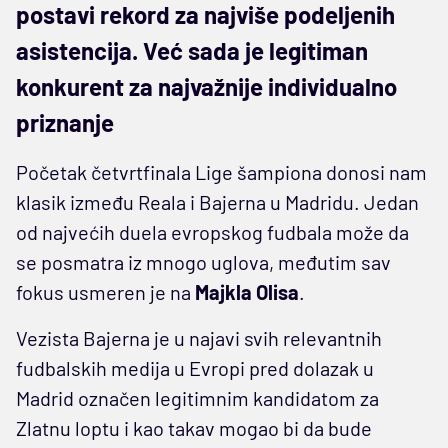
postavi rekord za najviše podeljenih
asistencija. Već sada je legitiman
konkurent za najvažnije individualno
priznanje
Početak četvrtfinala Lige šampiona donosi nam
klasik između Reala i Bajerna u Madridu. Jedan
od najvećih duela evropskog fudbala može da
se posmatra iz mnogo uglova, međutim sav
fokus usmeren je na
Majkla Olisa
.
Vezista Bajerna je u najavi svih relevantnih
fudbalskih medija u Evropi pred dolazak u
Madrid označen legitimnim kandidatom za
Zlatnu loptu i kao takav mogao bi da bude