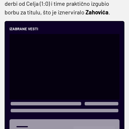
derbi od Celja (1:0) i time praktično izgubio
borbu za titulu, što je iznerviralo
Zahovića
.
IZABRANE VESTI