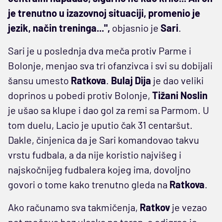
je trenutno u izazovnoj situaciji, promenio je
jezik, način treninga...",
objasnio je
Sari
.
Sari je u poslednja dva meča protiv Parme i
Bolonje, menjao sva tri ofanzivca i svi su dobijali
šansu umesto
Ratkova
.
Bulaj Dija
je dao veliki
doprinos u pobedi protiv Bolonje,
Tižani Noslin
je
ušao sa klupe i dao gol za remi sa Parmom. U
tom duelu, Lacio je uputio čak 31 centaršut.
Dakle, činjenica da je Sari komandovao takvu
vrstu fudbala, a da nije koristio najvišeg i
najskočnijeg fudbalera kojeg ima, dovoljno
govori o tome kako trenutno gleda na
Ratkova
.
Ako računamo sva takmičenja,
Ratkov
je vezao
pet mečeva bez ulaska na teren, a odigrao je