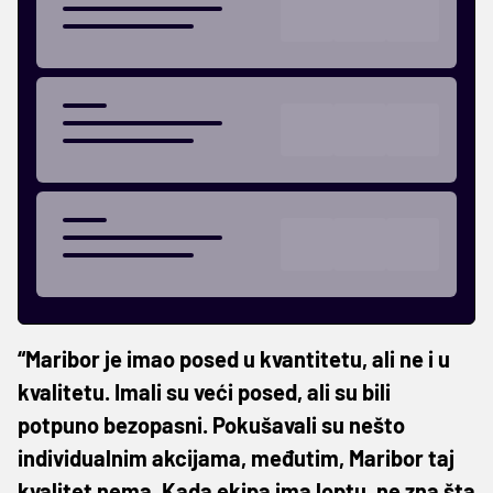
“Maribor je imao posed u kvantitetu, ali ne i u
kvalitetu. Imali su veći posed, ali su bili
potpuno bezopasni. Pokušavali su nešto
individualnim akcijama, međutim, Maribor taj
kvalitet nema. Kada ekipa ima loptu, ne zna šta