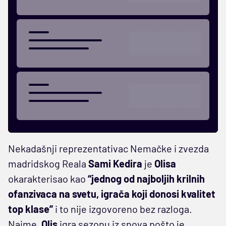
Nekadašnji reprezentativac Nemačke i zvezda
madridskog Reala
Sami Kedira
je
Olisa
okarakterisao kao
“jednog od najboljih krilnih
ofanzivaca na svetu, igrača koji donosi kvalitet
top klase”
i to nije izgovoreno bez razloga.
Naime,
Olis
igra sezonu iz snova pošto je