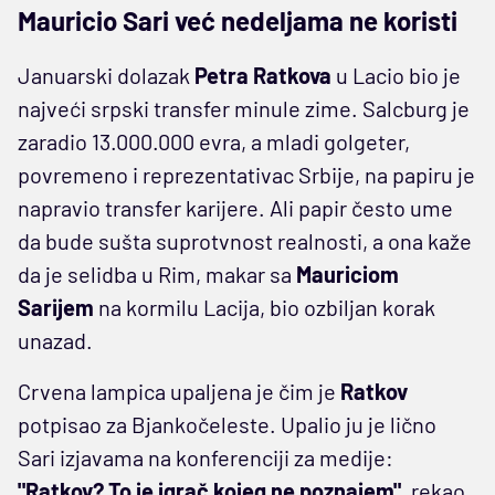
Mauricio Sari već nedeljama ne koristi
Januarski dolazak
Petra Ratkova
u Lacio bio je
najveći srpski transfer minule zime. Salcburg je
zaradio 13.000.000 evra, a mladi golgeter,
povremeno i reprezentativac Srbije, na papiru je
napravio transfer karijere. Ali papir često ume
da bude sušta suprotvnost realnosti, a ona kaže
da je selidba u Rim, makar sa
Mauriciom
Sarijem
na kormilu Lacija, bio ozbiljan korak
unazad.
Crvena lampica upaljena je čim je
Ratkov
potpisao za Bjankočeleste. Upalio ju je lično
Sari izjavama na konferenciji za medije:
"Ratkov? To je igrač kojeg ne poznajem"
, rekao