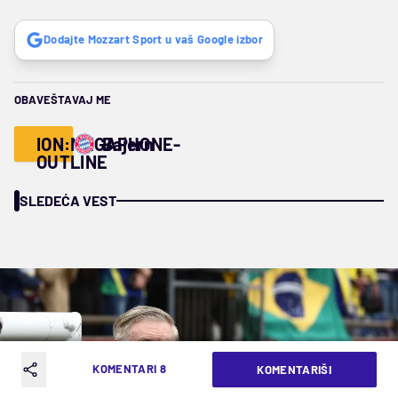
Dodajte Mozzart Sport u vaš Google izbor
OBAVEŠTAVAJ ME
ION:MEGAPHONE-
Bajern
OUTLINE
SLEDEĆA VEST
KOMENTARI 8
KOMENTARIŠI