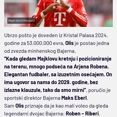
Majkl Olis (©Reuters)
Ubrzo pošto je doveden iz Kristal Palasa 2024.
godine za 53.000.000 evra,
Olis
je postao jedna
od zvezda minhenskog Bajerna.
”Kada gledam Majklovu kretnju i pozicioniranje
na terenu, mnogo podseća na Arjena Robena.
Elegantan fudbaler, sa izuzetnim osećajem. On
ima ugovor sa nama do 2029. godine, bez
izlazne klauzule, tako da smo mirni”
, poručio je
sportski direktor Bajerna
Maks Eberl
.
Sam
Olis
priznaje da je kao mali voleo da gleda
legendarni dvojac Bajerna:
Roben – Riberi
.