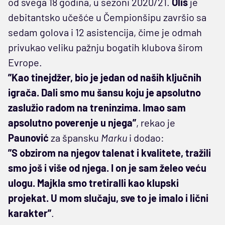
od svega 18 godina, u sezoni 2020/21.
Olis
je
debitantsko učešće u Čempionšipu završio sa
sedam golova i 12 asistencija, čime je odmah
privukao veliku pažnju bogatih klubova širom
Evrope.
”Kao tinejdžer, bio je jedan od naših ključnih
igrača. Dali smo mu šansu koju je apsolutno
zaslužio radom na treninzima. Imao sam
apsolutno poverenje u njega”
, rekao je
Paunović
za špansku
Marku
i dodao:
”S obzirom na njegov talenat i kvalitete, tražili
smo još i više od njega. I on je sam želeo veću
ulogu. Majkla smo tretiralli kao klupski
projekat. U mom slučaju, sve to je imalo i lični
karakter”
.