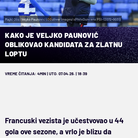
Majkl Olis i Veljko Paunović (©Guliver Images/xPhilxDuncanx PSI-12072-0031)
KAKO JE VELJKO PAUNOVIĆ
OBLIKOVAO KANDIDATA ZA ZLATNU
LOPTU
VREME ČITANJA: 4MIN | UTO. 07.04.26. | 18:39
Francuski vezista je učestvovao u 44
gola ove sezone, a vrlo je blizu da