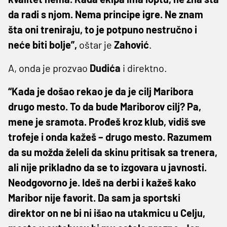
da radi s njom. Nema principe igre. Ne znam
šta oni treniraju, to je potpuno nestručno i
neće biti bolje”,
oštar je
Zahović
.
A, onda je prozvao
Dudića
i direktno.
“Kada je došao rekao je da je cilj Maribora
drugo mesto. To da bude Mariborov cilj? Pa,
mene je sramota. Prođeš kroz klub, vidiš sve
trofeje i onda kažeš – drugo mesto. Razumem
da su možda želeli da skinu pritisak sa trenera,
ali nije prikladno da se to izgovara u javnosti.
Neodgovorno je. Ideš na derbi i kažeš kako
Maribor nije favorit. Da sam ja sportski
direktor on ne bi ni išao na utakmicu u Celju,