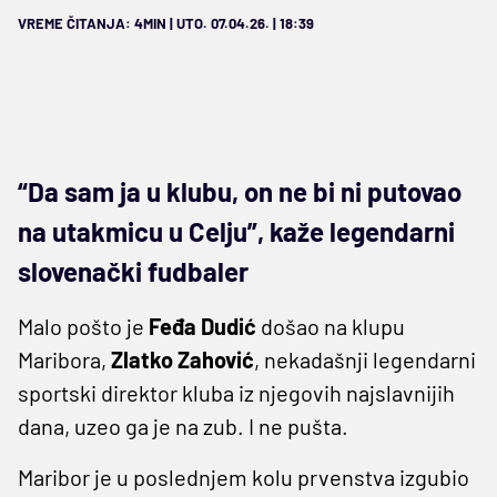
VREME ČITANJA: 4MIN | UTO. 07.04.26. | 18:39
“Da sam ja u klubu, on ne bi ni putovao
na utakmicu u Celju”, kaže legendarni
slovenački fudbaler
Malo pošto je
Feđa Dudić
došao na klupu
Maribora,
Zlatko
Zahović
, nekadašnji legendarni
sportski direktor kluba iz njegovih najslavnijih
dana, uzeo ga je na zub. I ne pušta.
Maribor je u poslednjem kolu prvenstva izgubio