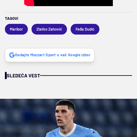
TAGOVI
Maribor
Zlatko Zahović
Feđa Dudić
Dodajte Mozzart Sport u vaš Google izbor
SLEDEĆA VEST