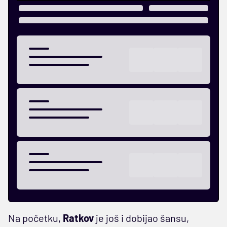
Na početku,
Ratkov
je još i dobijao šansu,