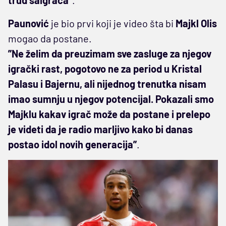
Paunović
je bio prvi koji je video šta bi
Majkl Olis
mogao da postane.
”Ne želim da preuzimam sve zasluge za njegov
igrački rast, pogotovo ne za period u Kristal
Palasu i Bajernu, ali nijednog trenutka nisam
imao sumnju u njegov potencijal. Pokazali smo
Majklu kakav igrač može da postane i prelepo
je videti da je radio marljivo kako bi danas
postao idol novih generacija”
.