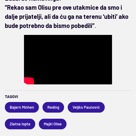
”Rekao sam Olisu pre ove utakmice da smo i
dalje prijatelji, ali da ću ga na terenu ‘ubiti’ ako
bude potrebno da bismo pobedili”
.
TAGOVI
Bajern Minhen
Reding
Veljko Paunović
Zlatna lopta
Majkl Olise