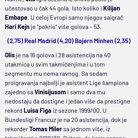
učestovao u čak 44 gola. Isto koliko i
Kilijan
Embape
. U celoj Evropi samo njegov saigrač
Hari Kejn
je “pokrio” više golova – 53.
(2,75) Real Madrid (4,20) Bajern Minhen (2,35)
Olis
je na
16 golova i 28 asistencija na 40
utakmica u svim takmičenjima i u tom
segmentu mu nema ravnog. Sa sedam
proigravanja najbolji je asistent Lige šampiona
zajedno sa
Vinisijusom
i samo dva mu
nedostaju da dostigne i jedan više da prestigne
rekord
Luisa Figa
iz sezone 1999/00. U
Bundesligi Francuz je na 20 asistencija, dok je
rekorder
Tomas Miler
sa jednom više, iz
takmičarske 2019/20. Pritom, do kraja sezone