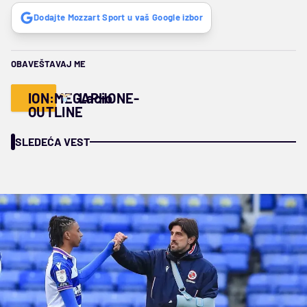
Dodajte Mozzart Sport u vaš Google izbor
OBAVEŠTAVAJ ME
ION:MEGAPHONE-
Lacio
OUTLINE
SLEDEĆA VEST