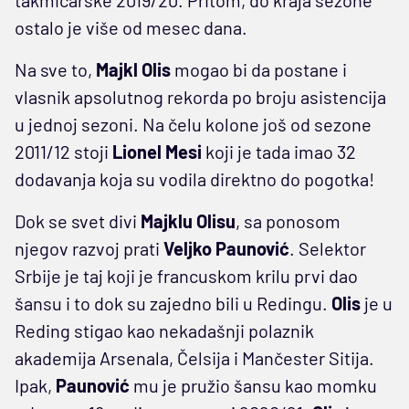
ostalo je više od mesec dana.
Na sve to,
Majkl Olis
mogao bi da postane i
vlasnik apsolutnog rekorda po broju asistencija
u jednoj sezoni. Na čelu kolone još od sezone
2011/12 stoji
Lionel Mesi
koji je tada imao 32
dodavanja koja su vodila direktno do pogotka!
Dok se svet divi
Majklu Olisu
, sa ponosom
njegov razvoj prati
Veljko Paunović
. Selektor
Srbije je taj koji je francuskom krilu prvi dao
šansu i to dok su zajedno bili u Redingu.
Olis
je u
Reding stigao kao nekadašnji polaznik
akademija Arsenala, Čelsija i Mančester Sitija.
Ipak,
Paunović
mu je pružio šansu kao momku