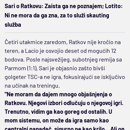
Sari o Ratkovu: Zaista ga ne poznajem; Lotito:
Ni ne mora da ga zna, za to služi skauting
služba
Četiri utakmice zaredom, Ratkov nije kročio na
teren, a Lacio je osvojio deset od mogućih 12
bodova. Posle najsvežijeg, subotnjeg remija sa
Parmom (1:1), Sari je objasnio zašto bivši
golgeter TSC-a ne igra, fokusirajući se isključivo
na učinak na treningu.
"Ne moram da dajem mnogo objašnjenja o
Ratkovu. Njegovi izbori odlučuju o njegovoj igri.
Trenutno, vidim ga kao goreg od ostalih. U
mom sistemu, on može da igra samo kao
centralni napadač, sigurno ne kao krilo... Ali on