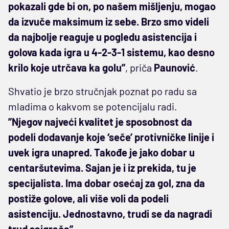
pokazali gde bi on, po našem mišljenju, mogao
da izvuče maksimum iz sebe. Brzo smo videli
da najbolje reaguje u pogledu asistencija i
golova kada igra u 4-2-3-1 sistemu, kao desno
krilo koje utrčava ka golu”
, priča
Paunović
.
Shvatio je brzo stručnjak poznat po radu sa
mladima o kakvom se potencijalu radi.
”Njegov najveći kvalitet je sposobnost da
podeli dodavanje koje ‘seče’ protivničke linije i
uvek igra unapred. Takođe je jako dobar u
centaršutevima. Sajan je i iz prekida, tu je
specijalista. Ima dobar osećaj za gol, zna da
postiže golove, ali više voli da podeli
asistenciju. Jednostavno, trudi se da nagradi
trud saigrača”
.