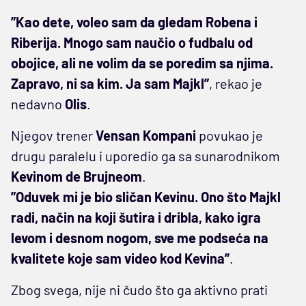
”Kao dete, voleo sam da gledam Robena i
Riberija. Mnogo sam naučio o fudbalu od
obojice, ali ne volim da se poredim sa njima.
Zapravo, ni sa kim. Ja sam Majkl”
, rekao je
nedavno
Olis
.
Njegov trener
Vensan Kompani
povukao je
drugu paralelu i uporedio ga sa sunarodnikom
Kevinom de Brujneom
.
”Oduvek mi je bio sličan Kevinu. Ono što Majkl
radi, način na koji šutira i dribla, kako igra
levom i desnom nogom, sve me podseća na
kvalitete koje sam video kod Kevina”
.
Zbog svega, nije ni čudo što ga aktivno prati