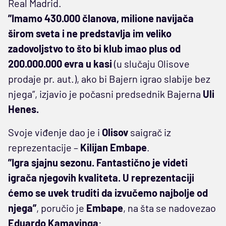
Real Madrid.
”Imamo 430.000 članova, milione navijača
širom sveta i ne predstavlja im veliko
zadovoljstvo to što bi klub imao plus od
200.000.000 evra u kasi
(u slučaju Olisove
prodaje pr. aut.), ako bi Bajern igrao slabije bez
njega”, izjavio je počasni predsednik Bajerna
Uli
Henes.
Svoje viđenje dao je i
Olisov
saigrač iz
reprezentacije –
Kilijan Embape
.
”Igra sjajnu sezonu. Fantastično je videti
igrača njegovih kvaliteta. U reprezentaciji
ćemo se uvek truditi da izvučemo najbolje od
njega”
, poručio je
Embape
, na šta se nadovezao
Eduardo Kamavinga
: