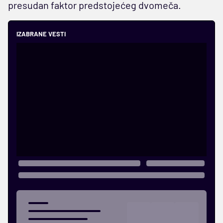
presudan faktor predstojećeg dvomeča.
IZABRANE VESTI