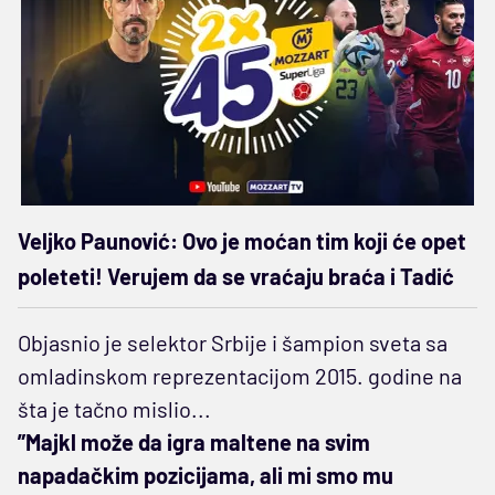
Veljko Paunović: Ovo je moćan tim koji će opet
poleteti! Verujem da se vraćaju braća i Tadić
Objasnio je selektor Srbije i šampion sveta sa
omladinskom reprezentacijom 2015. godine na
šta je tačno mislio...
”Majkl može da igra maltene na svim
napadačkim pozicijama, ali mi smo mu