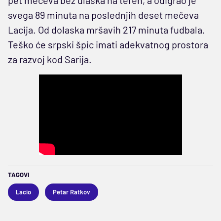
svega 89 minuta na poslednjih deset mečeva
Lacija. Od dolaska mršavih 217 minuta fudbala.
Teško će srpski špic imati adekvatnog prostora
za razvoj kod Sarija.
TAGOVI
Lacio
Petar Ratkov