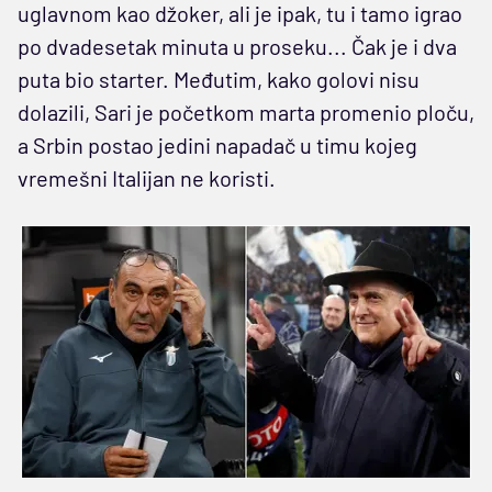
uglavnom kao džoker, ali je ipak, tu i tamo igrao
po dvadesetak minuta u proseku... Čak je i dva
puta bio starter. Međutim, kako golovi nisu
dolazili, Sari je početkom marta promenio ploču,
a Srbin postao jedini napadač u timu kojeg
vremešni Italijan ne koristi.