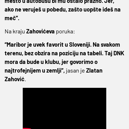
mesto u autobusu bi mu ostalo prazno. Jer,
ako ne veruješ u pobedu, zašto uopšte ideš na
meč”.
Na kraju
Zahovićeva
poruka:
“Maribor je uvek favorit u Sloveniji. Na svakom
terenu, bez obzira na poziciju na tabeli. Taj DNK
mora da bude u klubu, jer govorimo o
najtrofejnijem u zemlji”,
jasan je
Zlatan
Zahović
.