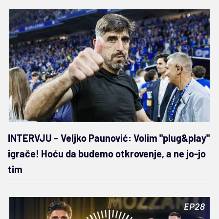
INTERVJU – Veljko Paunović: Volim "plug&play"
igrače! Hoću da budemo otkrovenje, a ne jo-jo
tim