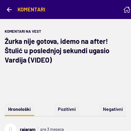
KOMENTARI
KOMENTARI NA VEST
Žurka nije gotova, idemo na after!
Štulić u poslednjoj sekundi ugasio
Vardija (VIDEO)
Hronološki
Pozitivni
Negativni
R
rajaram
pre 3 meseca