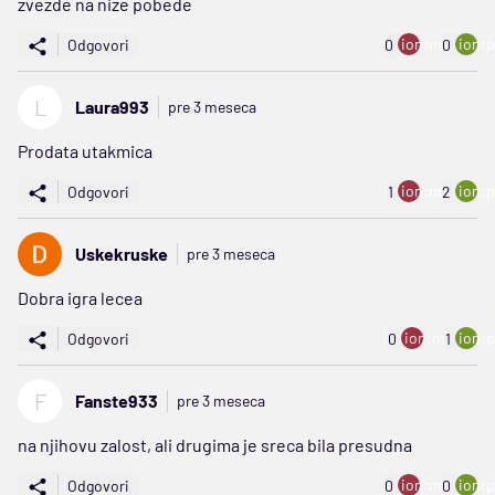
zvezde na nize pobede
ion:minus
ion:p
Odgovori
0
0
L
Laura993
pre 3 meseca
Prodata utakmica
ion:minus
ion:p
Odgovori
1
2
Uskekruske
pre 3 meseca
Dobra igra lecea
ion:minus
ion:p
Odgovori
0
1
F
Fanste933
pre 3 meseca
na njihovu zalost, ali drugima je sreca bila presudna
ion:minus
ion:p
Odgovori
0
0