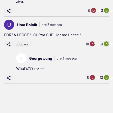
ziva.
ion:minus
ion:p
0
3
Umo Bolnik
pre 3 meseca
FORZA LECCE !! CURVA SUD ! Idemo Lecce !
ion:minus
ion:p
Odgovori
18
31
G
George Jung
pre 3 meseca
What's??? :))>))))
ion:minus
ion:p
5
13