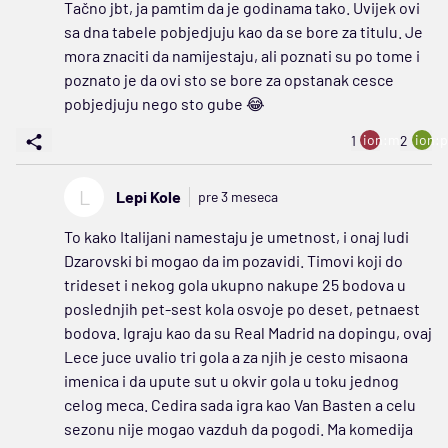
Tačno jbt, ja pamtim da je godinama tako. Uvijek ovi
sa dna tabele pobjedjuju kao da se bore za titulu. Je
mora znaciti da namijestaju, ali poznati su po tome i
poznato je da ovi sto se bore za opstanak cesce
pobjedjuju nego sto gube 😂
ion:minus
ion:p
1
2
L
Lepi Kole
pre 3 meseca
To kako Italijani namestaju je umetnost, i onaj ludi
Dzarovski bi mogao da im pozavidi. Timovi koji do
trideset i nekog gola ukupno nakupe 25 bodova u
poslednjih pet-sest kola osvoje po deset, petnaest
bodova. Igraju kao da su Real Madrid na dopingu, ovaj
Lece juce uvalio tri gola a za njih je cesto misaona
imenica i da upute sut u okvir gola u toku jednog
celog meca. Cedira sada igra kao Van Basten a celu
sezonu nije mogao vazduh da pogodi. Ma komedija