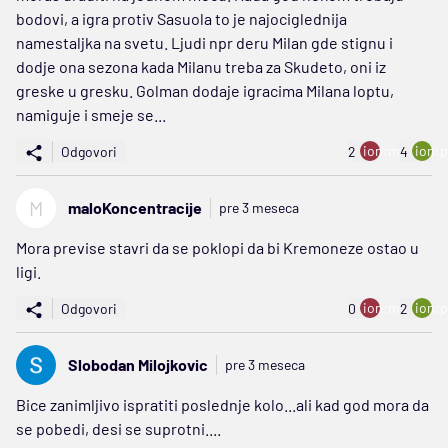
bodovi, a igra protiv Sasuola to je najociglednija
namestaljka na svetu. Ljudi npr deru Milan gde stignu i
dodje ona sezona kada Milanu treba za Skudeto, oni iz
greske u gresku. Golman dodaje igracima Milana loptu,
namiguje i smeje se...
ion:minus
ion:p
Odgovori
2
4
M
maloKoncentracije
pre 3 meseca
Mora previse stavri da se poklopi da bi Kremoneze ostao u
ligi.
ion:minus
ion:p
Odgovori
0
2
Slobodan Milojkovic
pre 3 meseca
Bice zanimljivo ispratiti poslednje kolo...ali kad god mora da
se pobedi, desi se suprotni....