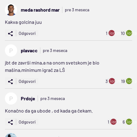
meda rashord mar
pre 3 meseca
Kakva golcina juu
ion:minus
ion:p
Odgovori
1
10
P
plavacc
pre 3 meseca
jbt de završi mina,a na onom svetskom je bio
mašina,minimum igrač za LŠ
ion:minus
ion:p
Odgovori
3
19
P
Prdoje
pre 3 meseca
Konačno da ga ubode , od kada ga čekam.
ion:minus
ion:p
Odgovori
1
6