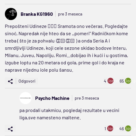
Branka KG1960
pre 3 meseca
Prepošteni Udineze 👎🏻🙄 Sramota ono večeras. Pogledajte
sinoć, Napredak nije hteo da se ,,pomeri" Radničkom kome
treba ( što je za pohvalu 👏🏻👏🏻 ) a onda Seria A i
smrdljivlji Udineze, koji cele sezone skidao bodove Interu,
Milanu, Juveu, Napoliju, Romi...dobijao ih i kući i u gostima,
izgube loptu na 20 metara od gola, prime gol i do kraja ne
naprave nijednu iole polu šansu.
ion:minus
ion:p
Odgovori
4
65
Psycho Machine
pre 3 meseca
pa prodali utakmicu. pogledaj rezultate u vecini
liga,sve namesteno maltene.
ion:minus
ion:p
1
46