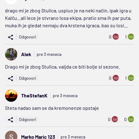
drago mi je zbog Stulica, uspiuo je na neki način, ipak igra u
Kalču...ali lece je stvrano losa ekipa, pratio sma ih par puta,
muka ih je gledat nemaju dva krstena igraca, bas su losi...
ion:minus
ion:p
Odgovori
0
1
Alek
pre 3 meseca
Drago mi je zbog Stulica, valjda ce biti bolje sl sezone.
ion:minus
ion:p
Odgovori
0
1
TheStefanK
pre 3 meseca
Steta nadao sam se da kremonenze opstaje
ion:minus
ion:p
Odgovori
0
0
Marko Maric 123
pre 3 meseca