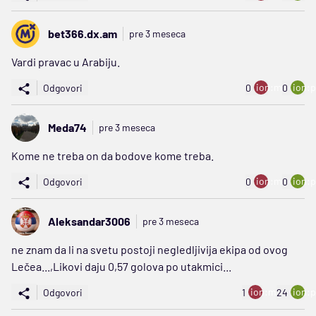
bet366.dx.am
pre 3 meseca
Vardi pravac u Arabiju.
ion:minus
ion:p
Odgovori
0
0
Meda74
pre 3 meseca
Kome ne treba on da bodove kome treba.
ion:minus
ion:p
Odgovori
0
0
Aleksandar3006
pre 3 meseca
ne znam da li na svetu postoji negledljivija ekipa od ovog
Lečea...,Likovi daju 0,57 golova po utakmici...
ion:minus
ion:p
Odgovori
1
24