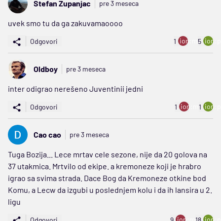
Stefan Zupanjac
pre 3 meseca
uvek smo tu da ga zakuvamaoooo
ion:minus
ion:p
Odgovori
1
5
Oldboy
pre 3 meseca
inter odigrao nerešeno Juventinii jedni
ion:minus
ion:p
Odgovori
1
1
Cao cao
pre 3 meseca
Tuga Bozija... Lece mrtav cele sezone, nije da 20 golova na
37 utakmica. Mrtvilo od ekipe. a kremoneze koji je hrabro
igrao sa svima strada. Dace Bog da Kremoneze otkine bod
Komu, a Lecw da izgubi u poslednjem kolu i da ih lansira u 2.
ligu
ion:minus
ion:p
Odgovori
9
18