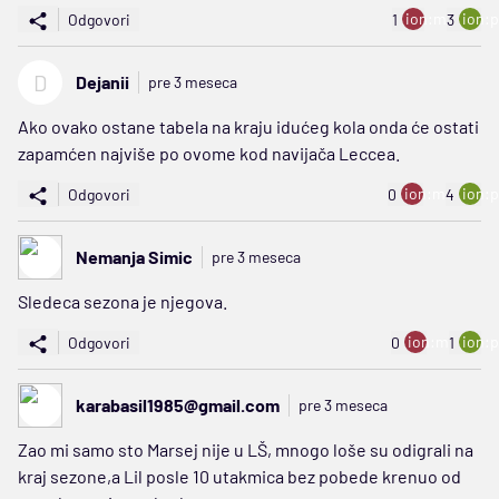
ion:minus
ion:p
Odgovori
1
3
D
Dejanii
pre 3 meseca
Ako ovako ostane tabela na kraju idućeg kola onda će ostati
zapamćen najviše po ovome kod navijača Leccea.
ion:minus
ion:p
Odgovori
0
4
Nemanja Simic
pre 3 meseca
Sledeca sezona je njegova.
ion:minus
ion:p
Odgovori
0
1
karabasil1985@gmail.com
pre 3 meseca
Zao mi samo sto Marsej nije u LŠ, mnogo loše su odigrali na
kraj sezone,a Lil posle 10 utakmica bez pobede krenuo od