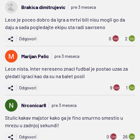
Brakica dimitrujevic
pre 3 meseca
Lece je poceo dobro da igra a mrtvi bili nisu mogli go da
daju a sada pogledajte ekipu sta radi savrseno
ion:minus
ion:p
Odgovori
0
2
Marijan Pelic
pre 3 meseca
Lece nista, Inter nereseno znaci fudbal je postao uzas za
gledati igraci kao da su na balet posli
ion:minus
ion:p
Odgovori
9
1
Nrconicar8
pre 3 meseca
Stulic kakav majstor kako ga je fino smurrno smestio u
mrezu u zadnjoj sekundi!
ion:minus
ion:p
Odgovori
0
26