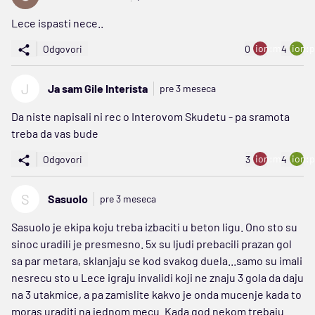
Lece ispasti nece..
ion:minus
ion:p
Odgovori
0
4
J
Ja sam Gile Interista
pre 3 meseca
Da niste napisali ni rec o Interovom Skudetu - pa sramota
treba da vas bude
ion:minus
ion:p
Odgovori
3
4
S
Sasuolo
pre 3 meseca
Sasuolo je ekipa koju treba izbaciti u beton ligu. Ono sto su
sinoc uradili je presmesno. 5x su ljudi prebacili prazan gol
sa par metara, sklanjaju se kod svakog duela...samo su imali
nesrecu sto u Lece igraju invalidi koji ne znaju 3 gola da daju
na 3 utakmice, a pa zamislite kakvo je onda mucenje kada to
moras uraditi na jednom mecu. Kada god nekom trebaju