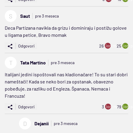
S
Saut
pre 3 meseca
Deca Partizana navikla da grizu i dominiraju i postižu golove
u ligama petice. Bravo momak
ion:minus
ion:p
Odgovori
26
25
T
Tata Martino
pre 3 meseca
Italijani jedini ispoštovali nas kladionačare! To su stari dobri
nameštači! Kada se neko bori za opstanak, obavezno
pobeđuje, za razliku od Engleza, Španaca, Nemaca i
Francuza!
ion:minus
ion:p
Odgovori
3
79
D
Dejanii
pre 3 meseca