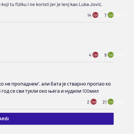
koji tu fiziku i ne koristi jer je lenj kao Luka Jović.
ion:minus
ion:plus
14
7
ion:minus
ion:plus
4
9
ко не пропаднем", али бата је стварно пропао ко
год се сви тукли око њега и нудили 100мил
ion:minus
ion:plus
2
21
RIŠI