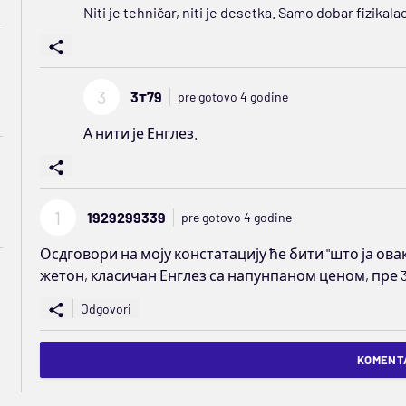
Niti je tehničar, niti je desetka. Samo dobar fizikalac 
3
3т79
pre gotovo 4 godine
А нити је Енглез.
1
1929299339
pre gotovo 4 godine
Осдговори на моју констатацију ће бити "што ја ова
жетон, класичан Енглез са напунпаном ценом, пре 3 
Odgovori
KOMENTA