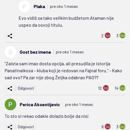
P
Plaka
pre oko 1 mesec
Evo vidiš sa tako velikim budžetom Ataman nije
uspeo da osvoji titulu.
ion:minus
ion:p
2
3
G
Gost bez imena
pre oko 1 mesec
"Zaista sam imao dosta opcija, ali presudila je istorija
Panatinaikosa – kluba koji je redovan na Fajnal foru." - Kako
sad ovo? Pa zar nije zbog Željka odabrao PAO??
ion:minus
ion:p
Odgovori
12
14
Perica Aksentijevic
pre oko 1 mesec
To sto si rekao odakle dolazis bolje da nisi
ion:minus
ion:p
Odgovori
6
3