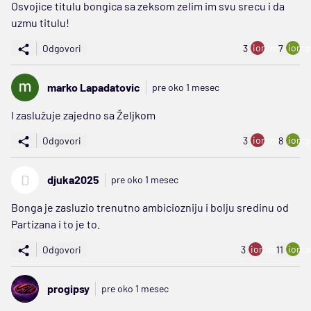
Osvojice titulu bongica sa zeksom zelim im svu srecu i da
uzmu titulu!
ion:minus
ion:p
Odgovori
3
7
marko Lapadatovic
pre oko 1 mesec
I zaslužuje zajedno sa Željkom
ion:minus
ion:p
Odgovori
3
8
D
djuka2025
pre oko 1 mesec
Bonga je zasluzio trenutno ambiciozniju i bolju sredinu od
Partizana i to je to.
ion:minus
ion:p
Odgovori
3
11
progipsy
pre oko 1 mesec