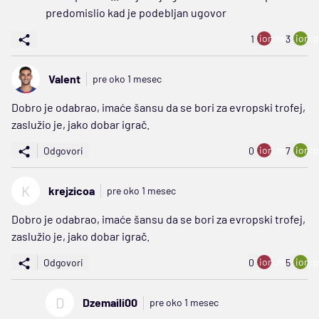
predomislio kad je podebljan ugovor
ion:minus
ion:p
1
3
Valent
pre oko 1 mesec
Dobro je odabrao, imaće šansu da se bori za evropski trofej,
zaslužio je, jako dobar igrač.
ion:minus
ion:p
Odgovori
0
7
K
krejzicoa
pre oko 1 mesec
Dobro je odabrao, imaće šansu da se bori za evropski trofej,
zaslužio je, jako dobar igrač.
ion:minus
ion:p
Odgovori
0
5
D
Dzemaili00
pre oko 1 mesec