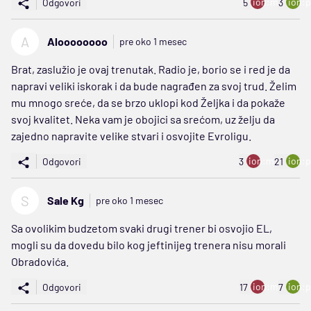
ion:minus
ion:p
Odgovori
5
3
A
Aloooooooo
pre oko 1 mesec
Brat, zaslužio je ovaj trenutak. Radio je, borio se i red je da
napravi veliki iskorak i da bude nagrađen za svoj trud. Želim
mu mnogo sreće, da se brzo uklopi kod Željka i da pokaže
svoj kvalitet. Neka vam je obojici sa srećom, uz želju da
zajedno napravite velike stvari i osvojite Evroligu.
ion:minus
ion:p
Odgovori
3
21
S
Sale Kg
pre oko 1 mesec
Sa ovolikim budzetom svaki drugi trener bi osvojio EL,
mogli su da dovedu bilo kog jeftinijeg trenera nisu morali
Obradovića.
ion:minus
ion:p
Odgovori
17
7