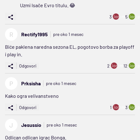
Uzmi Isače Evro titulu. 😂
ion:minus
ion:p
3
5
R
Rectify1995
pre oko 1 mesec
Biće paklena naredna sezona EL, pogotovo borba za playoff
i play in.
ion:minus
ion:p
Odgovori
2
12
P
Prksisha
pre oko 1 mesec
Kako ogra velivanstveno
ion:minus
ion:p
Odgovori
1
3
J
Jesussio
pre oko 1 mesec
Odlican odlican igrac Bonga.