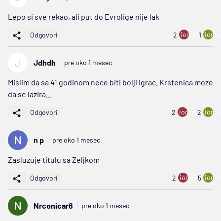
Lepo si sve rekao, ali put do Evrolige nije lak
ion:minus
ion:p
Odgovori
2
1
J
Jdhdh
pre oko 1 mesec
Mislim da sa 41 godinom nece biti bolji igrac. Krstenica moze
da se lazira...
ion:minus
ion:p
Odgovori
2
2
n p
pre oko 1 mesec
Zasluzuje titulu sa Zeljkom
ion:minus
ion:p
Odgovori
2
5
Nrconicar8
pre oko 1 mesec