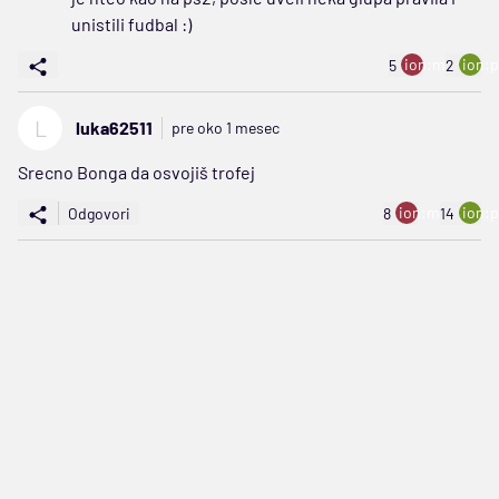
unistili fudbal :)
ion:minus
ion:p
5
2
L
luka62511
pre oko 1 mesec
Srecno Bonga da osvojiš trofej
ion:minus
ion:p
Odgovori
8
14