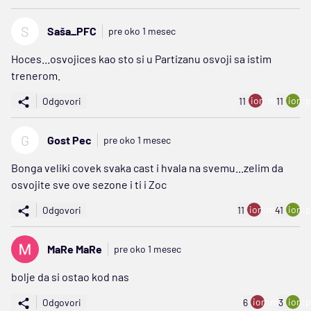
S
Saša_PFC
pre oko 1 mesec
Hoces...osvojices kao sto si u Partizanu osvoji sa istim
trenerom.
ion:minus
ion:p
Odgovori
11
11
G
Gost Pec
pre oko 1 mesec
Bonga veliki covek svaka cast i hvala na svemu...zelim da
osvojite sve ove sezone i ti i Zoc
ion:minus
ion:p
Odgovori
11
41
MaRe MaRe
pre oko 1 mesec
bolje da si ostao kod nas
ion:minus
ion:p
Odgovori
6
3