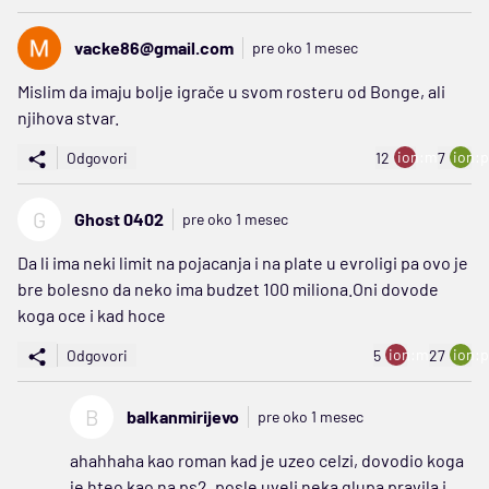
vacke86@gmail.com
pre oko 1 mesec
Mislim da imaju bolje igrače u svom rosteru od Bonge, ali
njihova stvar.
ion:minus
ion:p
Odgovori
12
7
G
Ghost 0402
pre oko 1 mesec
Da li ima neki limit na pojacanja i na plate u evroligi pa ovo je
bre bolesno da neko ima budzet 100 miliona.Oni dovode
koga oce i kad hoce
ion:minus
ion:p
Odgovori
5
27
B
balkanmirijevo
pre oko 1 mesec
ahahhaha kao roman kad je uzeo celzi, dovodio koga
je hteo kao na ps2, posle uveli neka glupa pravila i