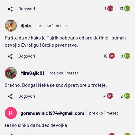
ion:minus
ion:p
Odgovori
1
13
djole.
pre oko 1 mesec
Pa što da ne kako je Tajrik pobegao od prokletinje i odmah
osvojio Evroligu i Grcko prvenstvo.
ion:minus
ion:p
Odgovori
10
9
MiraGajic91
pre oko 1 mesec
Srećno, Bonga! Neka se snovi pretvore u trofeje.
ion:minus
ion:p
Odgovori
4
12
gorandavinic1974@gmail.com
pre oko 1 mesec
teško sinko da budes devojka