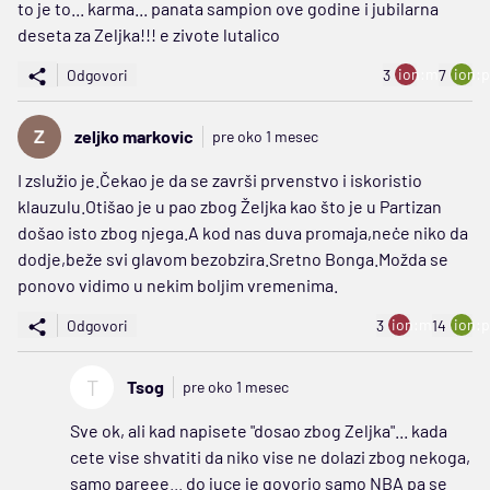
to je to... karma... panata sampion ove godine i jubilarna
deseta za Zeljka!!! e zivote lutalico
ion:minus
ion:p
Odgovori
3
7
zeljko markovic
pre oko 1 mesec
I zslužio je.Čekao je da se završi prvenstvo i iskoristio
klauzulu.Otišao je u pao zbog Željka kao što je u Partizan
došao isto zbog njega.A kod nas duva promaja,neċe niko da
dodje,beže svi glavom bezobzira.Sretno Bonga.Možda se
ponovo vidimo u nekim boljim vremenima.
ion:minus
ion:p
Odgovori
3
14
T
Tsog
pre oko 1 mesec
Sve ok, ali kad napisete "dosao zbog Zeljka"... kada
cete vise shvatiti da niko vise ne dolazi zbog nekoga,
samo pareee... do juce je govorio samo NBA pa se