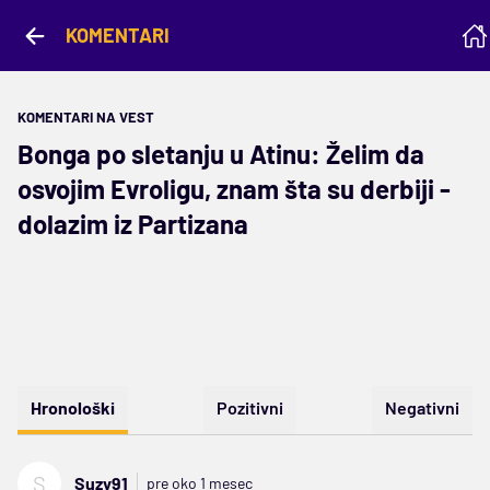
KOMENTARI
KOMENTARI NA VEST
Bonga po sletanju u Atinu: Želim da
osvojim Evroligu, znam šta su derbiji -
dolazim iz Partizana
Hronološki
Pozitivni
Negativni
S
Suzy91
pre oko 1 mesec