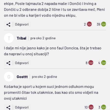
ekipe. Posle tajmauta 2 napada maše i Dončić i Irving a
Dončić u 2 odbrane dobija 2 lične i tu se završava meč. Meni
on ne bi više u karijeri vodio nijednu ekipu.
ion:minus
ion:p
Odgovori
2
39
T
Tribal
pre oko 2 godine
I dalje mi nije jasno kako je ono faul Doncica, šta je trebao
da napravi u onoj situaciji?
ion:minus
ion:p
Odgovori
8
4
G
Gosttt
pre oko 2 godine
Košarka je sport u kojem suci jednom odlukom mogu
promeniti čitav tok utakmice, bas kao sto smo vidjeli na
ovoj utakmici
ion:minus
ion:p
Odgovori
10
3