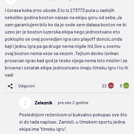
i ćorava koka zrno ubode.Eto iz 273773 puta u zadnjih
nekoliko godina boston naisao na ekipu goru od sebe.Ja
vam garantujem bilo ko da je ovde sem dalasa boston ne bi
uzeo jer je boston luzerska ekipa nego jednostvano eto
poklopilo se ovaj povredjen igra ceo playoff doncic,onda
kajri jednu igra pa ga druge nema nigde itd.Sve u svemu
ovaj boston nema veze sa vezom .Tejtum decko izvikan
prosecan igrac kad god je tesko njega nema isto mislim i za
browna i ostatak ekipe jednostvano imaju timsku igru i to ih
vadi
ion:minus
ion:p
Odgovori
22
5
Z
Zeleznik
pre oko 2 godine
Poslednjom rečenicom si bukvalno pokopao sve što
si do tada napisao. Zamisli, u timskom sportu jedna
ekipa ima "timsku igru".