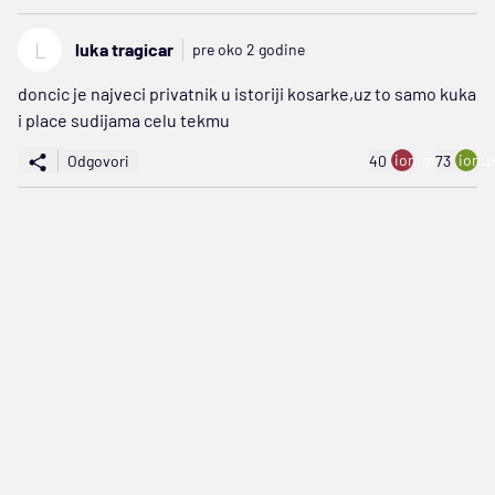
L
luka tragicar
pre oko 2 godine
doncic je najveci privatnik u istoriji kosarke,uz to samo kuka
i place sudijama celu tekmu
ion:minus
ion:p
Odgovori
40
73