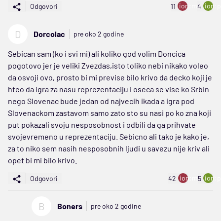
ion:minus
ion:p
Odgovori
11
4
D
Dorcolac
pre oko 2 godine
Sebican sam (ko i svi mi) ali koliko god volim Doncica
pogotovo jer je veliki Zvezdas,isto toliko nebi nikako voleo
da osvoji ovo, prosto bi mi previse bilo krivo da decko koji je
hteo da igra za nasu reprezentaciju i oseca se vise ko Srbin
nego Slovenac bude jedan od najvecih ikada a igra pod
Slovenackom zastavom samo zato sto su nasi po ko zna koji
put pokazali svoju nesposobnost i odbili da ga prihvate
svojevremeno u reprezentaciju. Sebicno ali tako je kako je,
za to niko sem nasih nesposobnih ljudi u savezu nije kriv ali
opet bi mi bilo krivo.
ion:minus
ion:p
Odgovori
42
5
B
Boners
pre oko 2 godine