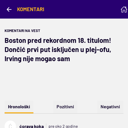
KOMENTARI
KOMENTARI NA VEST
Boston pred rekordnom 18. titulom!
Dončić prvi put isključen u plej-ofu,
Irving nije mogao sam
Hronološki
Pozitivni
Negativni
Ć
ćorava koka
pre oko 2 godine