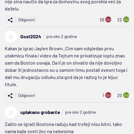
nije sina naučio da igra za domovinu svog porekla već za
deželu
ion:minus
ion:p
Odgovori
26
22
G
Gost2024
pre oko 2 godine
Kakav je igrac Jaylen Brown..Cim sam odgledao prvu
utakmicu finala i video da Tejtum ne privatizuje loptu znao
sam da Boston osvaja. Da li je on shvatio da nije dovoljno
dobar ili jednostavno su u samom timu postali svesni toga i
dali mu drugaciju odluku,sta god da je razlog to je kljuc
titule.
ion:minus
ion:p
Odgovori
1
20
U
uplakano grobarče
pre oko 2 godine
Zašto se igrači Bostona raduju kad trofeji nisu bitni, tako
nama kaže sveti žoc na nebesima