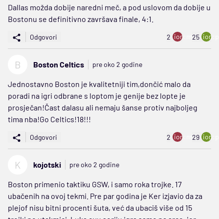
Dallas možda dobije naredni meč, a pod uslovom da dobije u
Bostonu se definitivno završava finale, 4:1.
ion:minus
ion:p
Odgovori
2
25
B
Boston Celtics
pre oko 2 godine
Jednostavno Boston je kvalitetniji tim,dončić malo da
poradi na igri odbrane s loptom je genije bez lopte je
prosječan!Čast dalasu ali nemaju šanse protiv najboljeg
tima nba!Go Celtics!18!!!
ion:minus
ion:p
Odgovori
2
29
K
kojotski
pre oko 2 godine
Boston primenio taktiku GSW, i samo roka trojke. 17
ubačenih na ovoj tekmi. Pre par godina je Ker izjavio da za
plejof nisu bitni procenti šuta, već da ubaciš više od 15