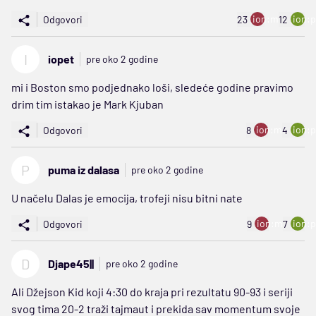
ion:minus
ion:p
Odgovori
23
12
I
iopet
pre oko 2 godine
mi i Boston smo podjednako loši, sledeće godine pravimo
drim tim istakao je Mark Kjuban
ion:minus
ion:p
Odgovori
8
4
P
puma iz dalasa
pre oko 2 godine
U načelu Dalas je emocija, trofeji nisu bitni nate
ion:minus
ion:p
Odgovori
9
7
D
Djape45||
pre oko 2 godine
Ali Džejson Kid koji 4:30 do kraja pri rezultatu 90-93 i seriji
svog tima 20-2 traži tajmaut i prekida sav momentum svoje