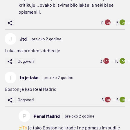
kritikuju... ovako bi svima bilo lakše, a neki bi se
opismenili.
ion:minus
ion:p
0
5
J
Jtd
pre oko 2 godine
Luka ima problem, debeo je
ion:minus
ion:p
Odgovori
3
16
T
to je tako
pre oko 2 godine
Boston je kao Real Madrid
ion:minus
ion:p
Odgovori
6
6
P
Penal Madrid
pre oko 2 godine
@To
je tako Boston ne krade i ne pomazu im sudije