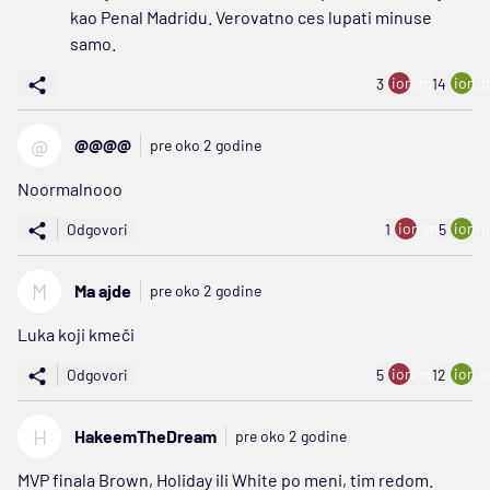
kao Penal Madridu. Verovatno ces lupati minuse
samo.
ion:minus
ion:p
3
14
@
@@@@
pre oko 2 godine
Noormalnooo
ion:minus
ion:p
Odgovori
1
5
M
Ma ajde
pre oko 2 godine
Luka koji kmeči
ion:minus
ion:p
Odgovori
5
12
H
HakeemTheDream
pre oko 2 godine
MVP finala Brown, Holiday ili White po meni, tim redom.