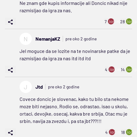
Ne znam gde kupis informacije ali Doncic nikad nije
razmisljao da igra za nas.
ion:minus
ion:p
7
28
N
NemanjaKZ
pre oko 2 godine
Jel moguce da se lozite na te novinarske patke da je
razmisljao da igra za nas itd itd itd
ion:minus
ion:p
4
14
J
Jtd
pre oko 2 godine
Covece doncic je slovenac, kako tu bilo sta nekome
moze biti nejasno. Rodio se, odrastao, isao u skolu,
ortaci, devojke, osecaj, kakva bre srbija. Otac mu je
srbin, navija za zvezdu i, pa sta jbt???!!!
ion:minus
ion:p
4
18