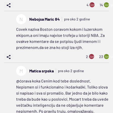
ion:minus
ion:p
4
14
N
Nebojsa Maric 84
pre oko 2 godine
Covek naziva Boston coravom kokom i luzerskom
ekipom,a oni imaju najvise trofeja u istoriji NBA. Za
ovakve komentare da se potpisu ljudi imenom i i
prezimenom,da se zna ko stoji iza njih.
ion:minus
ion:p
2
23
M
Matica srpska
pre oko 2 godine
@ćorava koka Cenim kod tebe doslednost.
Nepismen si i funkcionalno i košarkaški. Toliko slova
si napisao i sva si promašio. Bar jedno da je bilo kako
treba da bude kao u poslovici. Mocart treba da uvede
veštačku inteligenciju da ne objavljuje komentare
nepismenih. Po pravilu truju, omalovažavaju.