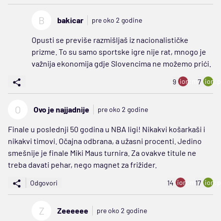
B
bakicar
pre oko 2 godine
Opusti se previše razmišljaš iz nacionalističke
prizme. To su samo sportske igre nije rat, mnogo je
važnija ekonomija gdje Slovencima ne možemo prići.
ion:minus
ion:p
9
7
O
Ovo je najjadnije
pre oko 2 godine
Finale u poslednji 50 godina u NBA ligi! Nikakvi košarkaši i
nikakvi timovi. Očajna odbrana, a užasni procenti. Jedino
smešnije je finale Miki Maus turnira. Za ovakve titule ne
treba davati pehar, nego magnet za frižider.
ion:minus
ion:p
Odgovori
14
17
Z
Zeeeeee
pre oko 2 godine