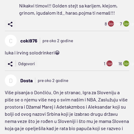
Nikakvi timovi!! Golden stejt sa karijem, klejom,
grinom, igudalom itd.. harao,pojma ti nemaš!!!
ion:minus
ion:p
8
7
C
coki976
pre oko 2 godine
luka i irving solodrinkeri😀
ion:minus
ion:p
Odgovori
1
16
D
Dosta
pre oko 2 godine
Više pisanja o Dončiću. On je stranac. Igra za Sloveniju a
piše se o njemu više neg o svim našim i NBA. Zaslužuju više
prostora i Džamal Marej i Adetakzmbos i Aleksandar koji su
bolji od ovog nazovi Srbina koji je izabrao drugu državu
nema veze što je rođen u Sloveniji i što mu je mama Slovena
koja ga je opelješila kad je rata bio papuča koji se razveo i