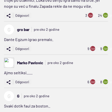
trojki po utakmici. Luka ovu seriju igra samo na srce, jer
noge su već u finalu Zapada rekle da ne mogu više.
ion:minus
ion:p
Odgovori
3
24
G
gro bar
pre oko 2 godine
Dante Egzum igrao premalo.
ion:minus
ion:p
Odgovori
9
9
Marko Pavlovic
pre oko 2 godine
Ajmo seltiksi......
ion:minus
ion:p
Odgovori
6
8
G
G
pre oko 2 godine
Svaki dotik faul za boston..