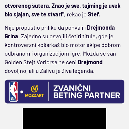
otvorenog šutera. Znao je sve, tajming je uvek
bio sjajan, sve te stvari",
rekao je
Stef.
Nije propustio priliku da pohvali i
Drejmonda
Grina
. Zajedno su osvojili četiri titule, gde je
kontroverzni košarkaš bio motor ekipe dobrom
odbranom i organizacijom igre. Možda se van
Golden Stejt Voriorsa ne ceni
Drejmond
dovoljno, ali u Zalivu je živa legenda.