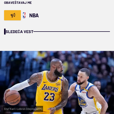
OBAVEŠTAVAJ ME
NBA
SLEDEĆA VEST
Stef Kari i Lebron Džejms (AFP)