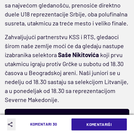
sa najvećom gledanošću, prenosiće direktno
duele U18 reprezentacije Srbije, oba polufinalna
susreta, utakmicu za treće mesto i veliko finale.
Zahvaljujući partnerstvu KSS i RTS, gledaoci
širom naše zemlje moći će da gledaju nastupe
izabranika selektora
Saše Nikitovića
koji prvu
utakmicu igraju protiv Grčke u subotu od 18.30
časova u Beogradskoj areni. Naši juniori se u
nedelju od 18.30 sastaju sa selekcijom Litvanije,
a u ponedeljak od 18.30 sa reprezentacijom
Severne Makedonije.
IZABRANE VESTI
KOMENTARI 30
KOMENTARIŠI