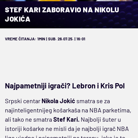
STEF KARI ZABORAVIO NA NIKOLU
JOKIĆA
VREME ČITANJA: 1MIN | SUB. 26.07.25. | 16:01
Najpametniji igrači? Lebron i Kris Pol
Srpski centar
Nikola Jokić
smatra se za
najinteligentnijeg košarkaša na NBA parketima,
ali tako ne smatra
Stef Kari.
Najbolji šuter u
istoriji košarke ne misli da je najbolji igrač NBA
lige ujedno i najpametniji na terenu, iako je to