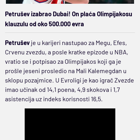
Petrušev izabrao Dubai! On plaća Olimpijakosu
klauzulu od oko 500.000 evra
Petrušev
je u karijeri nastupao za Megu, Efes,
Crvenu zvezdu, a posle kratke epizode u NBA,
vratio se i potpisao za Olimpijakos koji ga je
prošle jeseni prosledio na Mali Kalemegdan u
sklopu pozajmice. U Evroligi je kao igrač Zvezde
imao učinak od 14,1 poena, 4,9 skokova i 1,7
asistencija uz indeks korisnosti 16,5.