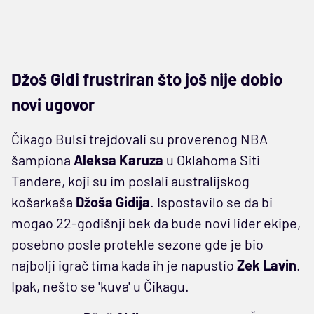
Džoš Gidi frustriran što još nije dobio
novi ugovor
Čikago Bulsi trejdovali su proverenog NBA
šampiona
Aleksa Karuza
u Oklahoma Siti
Tandere, koji su im poslali australijskog
košarkaša
Džoša Gidija
. Ispostavilo se da bi
mogao 22-godišnji bek da bude novi lider ekipe,
posebno posle protekle sezone gde je bio
najbolji igrač tima kada ih je napustio
Zek Lavin
.
Ipak, nešto se 'kuva' u Čikagu.