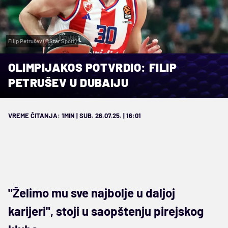
Filip Petrušev (©Star Sport)
OLIMPIJAKOS POTVRDIO: FILIP
PETRUŠEV U DUBAIJU
VREME ČITANJA: 1MIN | SUB. 26.07.25. | 16:01
"Želimo mu sve najbolje u daljoj
karijeri", stoji u saopštenju pirejskog