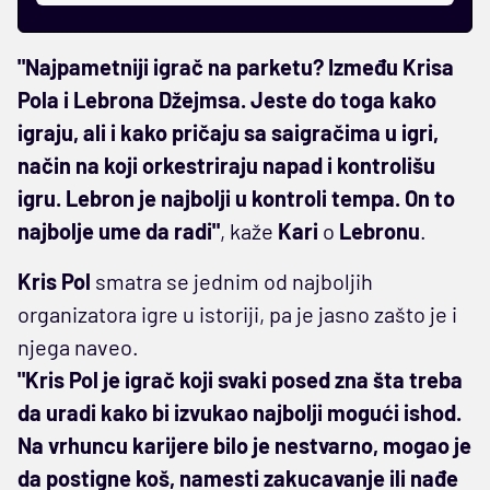
"Najpametniji igrač na parketu? Između Krisa
Pola i Lebrona Džejmsa. Jeste do toga kako
igraju, ali i kako pričaju sa saigračima u igri,
način na koji orkestriraju napad i kontrolišu
igru. Lebron je najbolji u kontroli tempa. On to
najbolje ume da radi"
, kaže
Kari
o
Lebronu
.
Kris Pol
smatra se jednim od najboljih
organizatora igre u istoriji, pa je jasno zašto je i
njega naveo.
"Kris Pol je igrač koji svaki posed zna šta treba
da uradi kako bi izvukao najbolji mogući ishod.
Na vrhuncu karijere bilo je nestvarno, mogao je
da postigne koš, namesti zakucavanje ili nađe