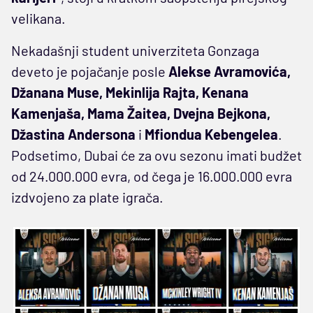
velikana.
Nekadašnji student univerziteta Gonzaga
deveto je pojačanje posle
Alekse Avramovića,
Džanana Muse, Mekinlija Rajta, Kenana
Kamenjaša, Mama Žaitea, Dvejna Bejkona,
Džastina Andersona
i
Mfiondua Kebengelea
.
Podsetimo, Dubai će za ovu sezonu imati budžet
od 24.000.000 evra, od čega je 16.000.000 evra
izdvojeno za plate igrača.