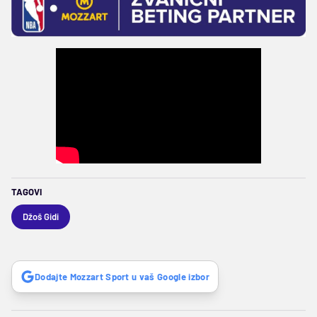
TAGOVI
Džoš Gidi
Dodajte Mozzart Sport u vaš Google izbor