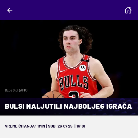
Džoš Gidi (AFP)
BULSI NALJUTILI NAJBOLJEG IGRAČA
VREME ČITANJA: 1MIN | SUB. 26.07.25. | 16:01