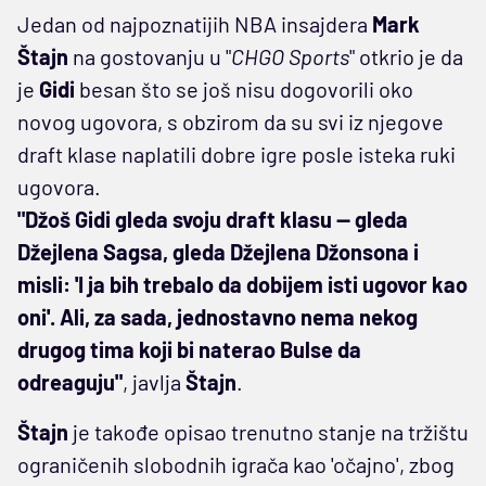
Jedan od najpoznatijih NBA insajdera
Mark
Štajn
na gostovanju u "
CHGO Sports
" otkrio je da
je
Gidi
besan što se još nisu dogovorili oko
novog ugovora, s obzirom da su svi iz njegove
draft klase naplatili dobre igre posle isteka ruki
ugovora.
"Džoš Gidi gleda svoju draft klasu — gleda
Džejlena Sagsa, gleda Džejlena Džonsona i
misli: 'I ja bih trebalo da dobijem isti ugovor kao
oni'. Ali, za sada, jednostavno nema nekog
drugog tima koji bi naterao Bulse da
odreaguju"
, javlja
Štajn
.
Štajn
je takođe opisao trenutno stanje na tržištu
ograničenih slobodnih igrača kao 'očajno', zbog