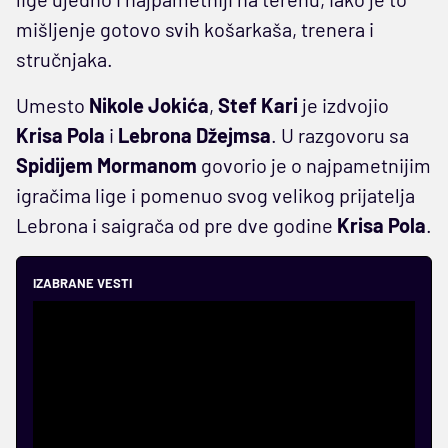
mišljenje gotovo svih košarkaša, trenera i
stručnjaka.
Umesto
Nikole Jokića
,
Stef Kari
je izdvojio
Krisa Pola
i
Lebrona Džejmsa
. U razgovoru sa
Spidijem Mormanom
govorio je o najpametnijim
igračima lige i pomenuo svog velikog prijatelja
Lebrona i saigrača od pre dve godine
Krisa Pola
.
IZABRANE VESTI