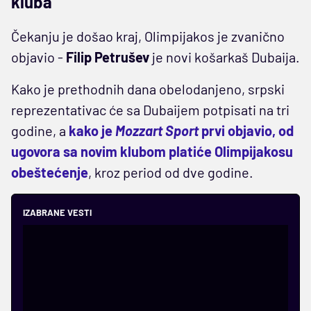
kluba
Čekanju je došao kraj, Olimpijakos je zvanično
objavio -
Filip Petrušev
je novi košarkaš Dubaija.
Kako je prethodnih dana obelodanjeno, srpski
reprezentativac će sa Dubaijem potpisati na tri
godine, a
kako je
Mozzart Sport
prvi objavio, od
ugovora sa novim klubom platiće Olimpijakosu
obeštećenje
, kroz period od dve godine.
IZABRANE VESTI