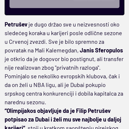
Petrušev
je dugo držao sve u neizvesnosti oko
sledećeg koraka u karijeri posle odlične sezone
u Crvenoj zvezdi. Sve je bilo spremno za
povratak na Mali Kalemegdan,
Janis Sferopulos
je otkrio da je dogovor bio postignut, ali transfer
nije realizovan zbog "privatnih razloga".
Pominjalo se nekoliko evropskih klubova, čak i
da on želi u NBA ligu, ali je Dubai pokupio
srpskog centra konkurenciji i dobila kapitalca za
narednu sezonu.
“Olimpijakos objavljuje da je Filip Petrušev
potpisao za Dubai i želi mu sve najbolje u daljoj
karijeri“
, stoji u kratkom saopštenju pirejskog