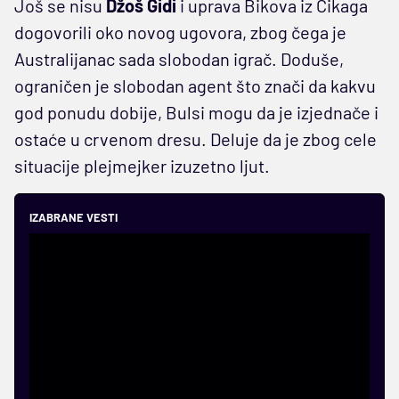
Još se nisu
Džoš Gidi
i uprava Bikova iz Čikaga
dogovorili oko novog ugovora, zbog čega je
Australijanac sada slobodan igrač. Doduše,
ograničen je slobodan agent što znači da kakvu
god ponudu dobije, Bulsi mogu da je izjednače i
ostaće u crvenom dresu. Deluje da je zbog cele
situacije plejmejker izuzetno ljut.
IZABRANE VESTI