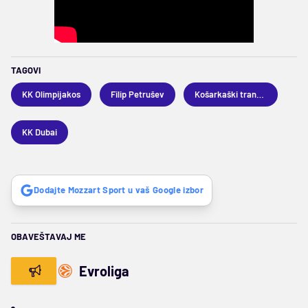
TAGOVI
KK Olimpijakos
Filip Petrušev
Košarkaški transferi
KK Dubai
Dodajte Mozzart Sport u vaš Google izbor
OBAVEŠTAVAJ ME
Evroliga