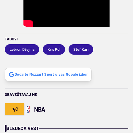
TAGOVI
Lebron Džejms
Kris Pol
Stef Kari
Dodajte Mozzart Sport u vaš Google izbor
OBAVEŠTAVAJ ME
NBA
SLEDEĆA VEST