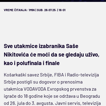
VREME ČITANJA: 1MIN | SUB. 26.07.25. | 16:01
Sve utakmice izabranika Saše
Nikitovića će moći da se gledaju uživo,
kao i polufinala i finale
Košarkaški savez Srbije, FIBA i Radio-televizija
Srbije postigli su dogovor o prenosima
utakmica VODAVODA Evropskog prvenstva za
igrače do 18 godine koje se održava u Beogradu
od 26. jula do 3. avgusta. Javni servis, televizija