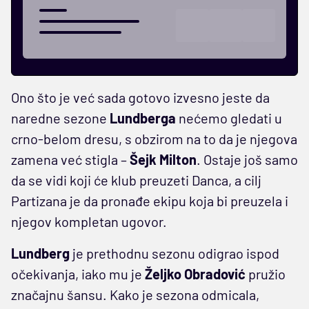
Ono što je već sada gotovo izvesno jeste da
naredne sezone
Lundberga
nećemo gledati u
crno-belom dresu, s obzirom na to da je njegova
zamena već stigla –
Šejk Milton
. Ostaje još samo
da se vidi koji će klub preuzeti Danca, a cilj
Partizana je da pronađe ekipu koja bi preuzela i
njegov kompletan ugovor.
Lundberg
je prethodnu sezonu odigrao ispod
očekivanja, iako mu je
Željko Obradović
pružio
značajnu šansu. Kako je sezona odmicala,