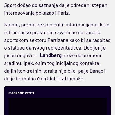
Sport
došao do saznanja da je određeni stepen
interesovanja pokazao i Pariz.
Naime, prema nezvaničnim informacijama, klub
iz francuske prestonice zvanično se obratio
sportskom sektoru Partizana kako bi se raspitao
o statusu danskog reprezentativca. Dobijen je
jasan odgovor –
Lundberg
može da promeni
sredinu. Ipak, osim tog inicijalnog kontakta,
daljih konkretnih koraka nije bilo, pa je Danac i
dalje formalno član kluba iz Humske.
IZABRANE VESTI