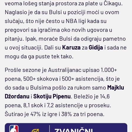
veoma lošeg stanja prostora za plate u Čikagu.
Naglasio je da su Bulsi u poziciji moći u ovom
slučaju, što nije često u NBA ligi kada su
pregovori sa igračima oko novih ugovora u
pitanju. Ipak, moraće Bulsi da odigraju pametno
u ovoj situaciji. Dali su
Karuza
za
Gidija
i sada ne
mogu da ga puste tek tako.
Prošle sezone je Australijanac upisao 1.000+
poena, 500+ skokova i 500+ asistencija, što je
do sada u Bulsima pošlo za rukom samo
Majklu
Džordanu
i
Skotiju Pipenu
. Beležio je 14,6
poena, 8,1 skok i 7,2 asistencije u proseku.
Šutirao je 47% iz igre i 38% za tri poena.