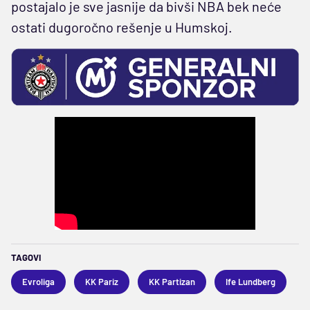
postajalo je sve jasnije da bivši NBA bek neće
ostati dugoročno rešenje u Humskoj.
TAGOVI
Evroliga
KK Pariz
KK Partizan
Ife Lundberg