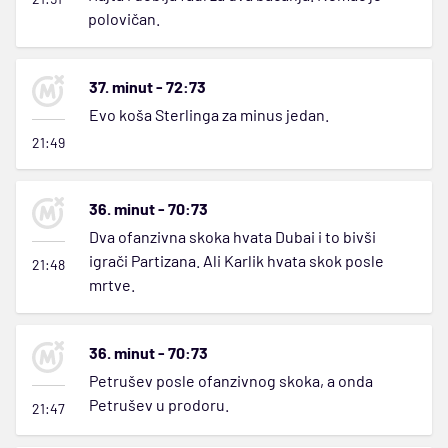
polovičan.
37. minut - 72:73
Evo koša Sterlinga za minus jedan.
21:49
36. minut - 70:73
Dva ofanzivna skoka hvata Dubai i to bivši
igrači Partizana. Ali Karlik hvata skok posle
21:48
mrtve.
36. minut - 70:73
Petrušev posle ofanzivnog skoka, a onda
Petrušev u prodoru.
21:47