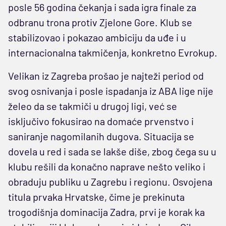
posle 56 godina čekanja i sada igra finale za
odbranu trona protiv Zjelone Gore. Klub se
stabilizovao i pokazao ambiciju da uđe i u
internacionalna takmičenja, konkretno Evrokup.
Velikan iz Zagreba prošao je najteži period od
svog osnivanja i posle ispadanja iz ABA lige nije
želeo da se takmiči u drugoj ligi, već se
isključivo fokusirao na domaće prvenstvo i
saniranje nagomilanih dugova. Situacija se
dovela u red i sada se lakše diše, zbog čega su u
klubu rešili da konačno naprave nešto veliko i
obraduju publiku u Zagrebu i regionu. Osvojena
titula prvaka Hrvatske, čime je prekinuta
trogodišnja dominacija Zadra, prvi je korak ka