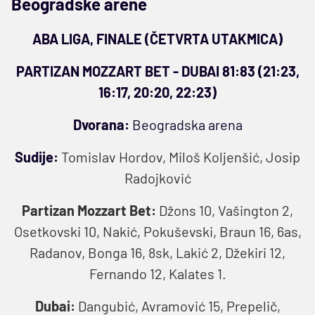
Beogradske arene
ABA LIGA, FINALE (ČETVRTA UTAKMICA)
PARTIZAN MOZZART BET - DUBAI 81:83 (21:23,
16:17, 20:20, 22:23)
Dvorana:
Beogradska arena
Sudije:
Tomislav Hordov, Miloš Koljenšić, Josip
Radojković
Partizan Mozzart Bet:
Džons 10, Vašington 2,
Osetkovski 10, Nakić, Pokuševski, Braun 16, 6as,
Radanov, Bonga 16, 8sk, Lakić 2, Džekiri 12,
Fernando 12, Kalates 1.
Dubai:
Dangubić, Avramović 15, Prepelič,