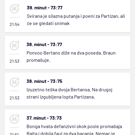
39. minut - 73:77
Svirana je silazna putanja i poeni za Partizan, ali
će se gledati snimak
21:54
38. minut - 73:77
Ponvoo Bertans diže na dva poseda. Braun
promašuje.
21:53
38. minut - 73:75
Izuzetno teška dvoja Bertansa. Na drugoj
strani izgubljena lopta Partizana.
21:53
37. minut - 73:73
Bonga hvata defanzivni skok posle promašaja
Rajta i dobija faul za dva bacanja. Nemac je
21:51