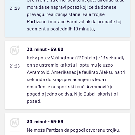
mora da se napravi potez koji će da donese
21:29
prevagu, realizacija stane. Fale trojke
Partizanu i moraće Parni valjak da pronađe taj
segment u poslednjih 10 minuta.
30. minut - 59:60
Kakv potez Vašingtona??? Ostalo je 13 sekundi,
on se ustremio ka košu i loptu mu je uzeo
21:28
Avramović. Amerikanac je faulirao Aleksu na tri
sekunde do kraja povlačenjem s leđa i
dosuđen je nesportski fauč. Avramović je
pogodio jedno od dva. Nije Dubai iskoristio i
posed.
30. minut - 59:59
Ne može Partizan da pogodi otvorenu trojku.