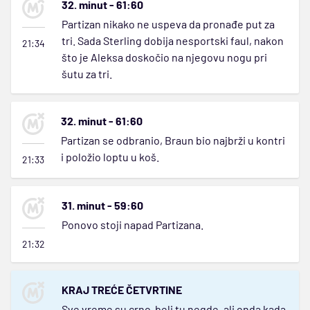
32. minut - 61:60
Partizan nikako ne uspeva da pronađe put za
tri. Sada Sterling dobija nesportski faul, nakon
21:34
što je Aleksa doskočio na njegovu nogu pri
šutu za tri.
32. minut - 61:60
Partizan se odbranio, Braun bio najbrži u kontri
i položio loptu u koš.
21:33
31. minut - 59:60
Ponovo stoji napad Partizana.
21:32
KRAJ TREĆE ČETVRTINE
Sve vreme su crno-beli tu negde, ali onda kada