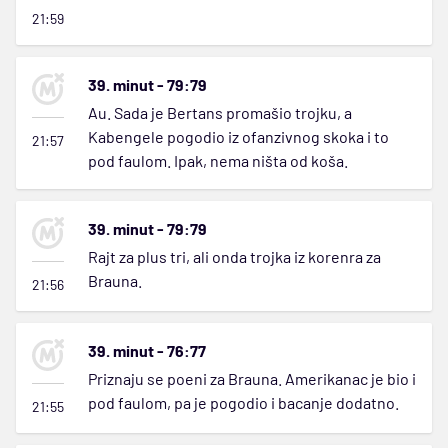
21:59
39. minut - 79:79
Au. Sada je Bertans promašio trojku, a
Kabengele pogodio iz ofanzivnog skoka i to
21:57
pod faulom. Ipak, nema ništa od koša.
39. minut - 79:79
Rajt za plus tri, ali onda trojka iz korenra za
Brauna.
21:56
39. minut - 76:77
Priznaju se poeni za Brauna. Amerikanac je bio i
pod faulom, pa je pogodio i bacanje dodatno.
21:55