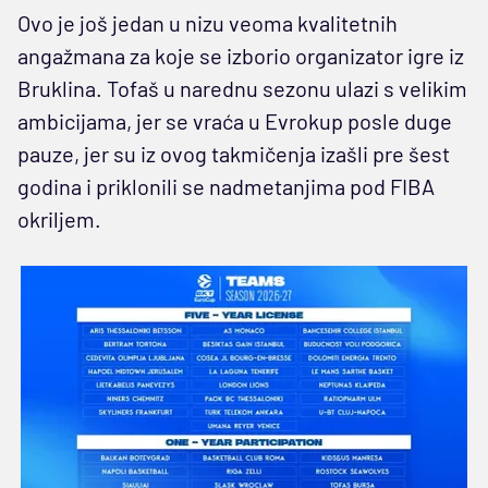
Ovo je još jedan u nizu veoma kvalitetnih
angažmana za koje se izborio organizator igre iz
Bruklina. Tofaš u narednu sezonu ulazi s velikim
ambicijama, jer se vraća u Evrokup posle duge
pauze, jer su iz ovog takmičenja izašli pre šest
godina i priklonili se nadmetanjima pod FIBA
okriljem.