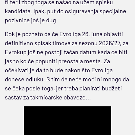
filter i zbog toga se našao na užem spisku
kandidata. Ipak, put do osiguravanja specijalne
pozivnice još je dug.
Dok je poznato da će Evroliga 26. juna objaviti
definitivno spisak timova za sezonu 2026/27, za
Evrokup još ne postoji tačan datum kada će biti
jasno ko će popuniti preostala mesta. Za
očekivati je da to bude nakon što Evroliga
donese odluku. S tim da neće moći ni mnogo da
se čeka posle toga, jer treba planirati budžet i
sastav za takmičarske obaveze...