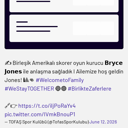
✍️ Birleşik Amerikalı skorer oyun kurucu 𝗕𝗿𝘆𝗰𝗲
𝗝𝗼𝗻𝗲𝘀 ile anlaşma sağladık l Ailemize hoş geldin
Jones! 🎱👊
#WelcometoFamily
#WeStayTOGETHER
🔵🟢
#BirlikteZaferlere
🔗👉
https://t.co/iljPoRaYv4
pic.twitter.com/lVmkBnouP1
— TOFAŞ Spor Kulübü (@TofasSporKulubu)
June 12, 2026