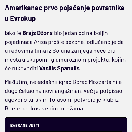
Amerikanac prvo pojačanje povratnika
u Evrokup
Iako je
Brajs Džons
bio jedan od najboljih
pojedinaca Arisa prošle sezone, odlučeno je da
u redovima tima iz Soluna za njega neće biti
mesta u skupom i glamuroznom projektu, kojim
će rukovoditi
Vasilis Spanulis
.
Međutim, nekadašnji igrač Borac Mozzarta nije
dugo čekao na novi angažman, već je potpisao
ugovor s turskim Tofašom, potvrdio je klub iz
Burse na društvenim mrežama!
IZABRANE VESTI