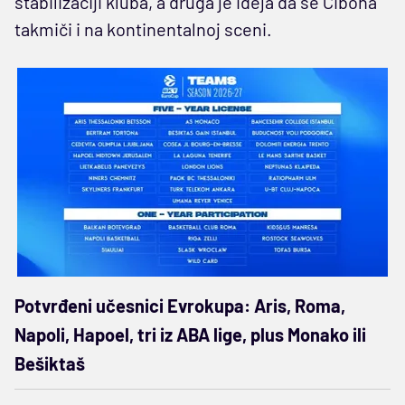
stabilizaciji kluba, a druga je ideja da se Cibona
takmiči i na kontinentalnoj sceni.
Potvrđeni učesnici Evrokupa: Aris, Roma,
Napoli, Hapoel, tri iz ABA lige, plus Monako ili
Bešiktaš