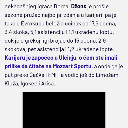
nekadašnjeg igrača Borca.
Džons
je prošle
sezone pružao najbolja izdanja u karijeri, pa je
tako u Evrokupu beležio učinak od 17,6 poena,
3,4 skoka, 5,1 asistenciju i 1,1 ukradenu loptu,
dok je u grčkoj ligi brojao do 15 poena, 2,9
skokova, pet asistencija i 1,2 ukradene lopte.
Karijeru je započeo u Ulcinju, o čem ste imali
prilike da čitate na Mozzart Sportu
, a onda ga je
put preko Čačka i FMP-a vodio još do Limožam
Kluža, Igokee i Arisa.