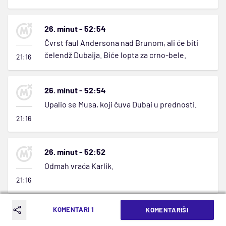
26. minut - 52:54
Čvrst faul Andersona nad Brunom, ali će biti
čelendž Dubaija. Biće lopta za crno-bele.
21:16
26. minut - 52:54
Upalio se Musa, koji čuva Dubai u prednosti.
21:16
26. minut - 52:52
Odmah vraća Karlik.
21:16
KOMENTARI 1
KOMENTARIŠI
25. minut - 50:52