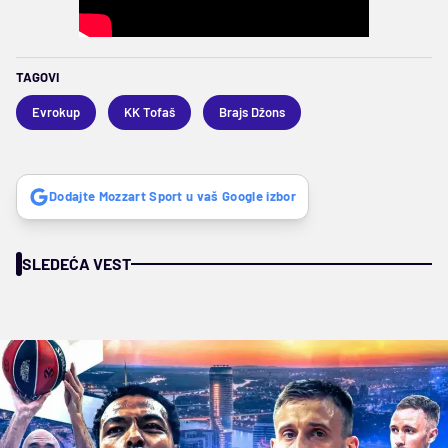
TAGOVI
Evrokup
KK Tofaš
Brajs Džons
Dodajte Mozzart Sport u vaš Google izbor
SLEDEĆA VEST