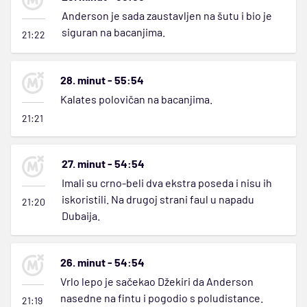
Anderson je sada zaustavljen na šutu i bio je
siguran na bacanjima.
21:22
28. minut - 55:54
Kalates polovičan na bacanjima.
21:21
27. minut - 54:54
Imali su crno-beli dva ekstra poseda i nisu ih
iskoristili. Na drugoj strani faul u napadu
21:20
Dubaija.
26. minut - 54:54
Vrlo lepo je sačekao Džekiri da Anderson
nasedne na fintu i pogodio s poludistance.
21:19