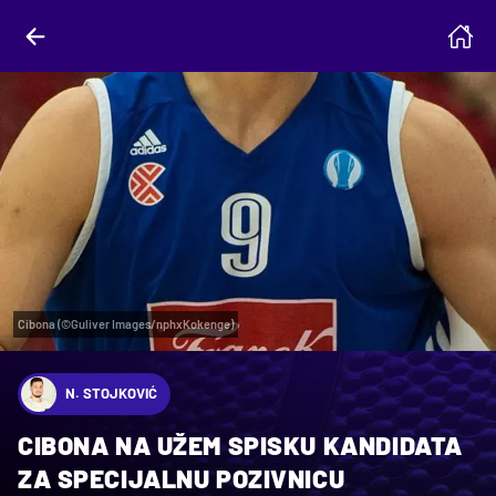
Cibona (©Guliver Images/nphxKokenge)
N. STOJKOVIĆ
CIBONA NA UŽEM SPISKU KANDIDATA
ZA SPECIJALNU POZIVNICU