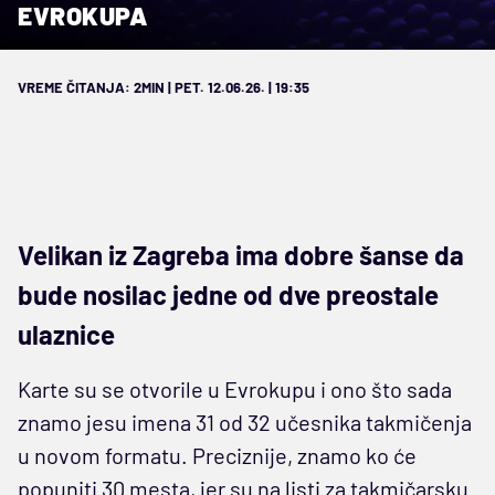
EVROKUPA
VREME ČITANJA: 2MIN | PET. 12.06.26. | 19:35
Velikan iz Zagreba ima dobre šanse da
bude nosilac jedne od dve preostale
ulaznice
Karte su se otvorile u Evrokupu i ono što sada
znamo jesu imena 31 od 32 učesnika takmičenja
u novom formatu. Preciznije, znamo ko će
popuniti 30 mesta, jer su na listi za takmičarsku