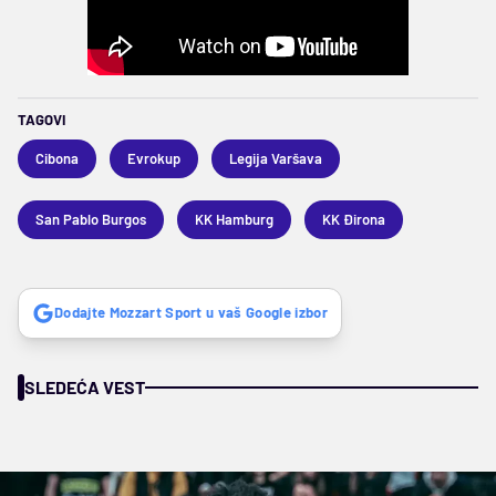
TAGOVI
Cibona
Evrokup
Legija Varšava
San Pablo Burgos
KK Hamburg
KK Đirona
Dodajte Mozzart Sport u vaš Google izbor
SLEDEĆA VEST