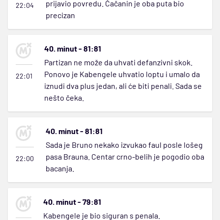
prijavio povredu. Čačanin je oba puta bio
22:04
precizan
40. minut - 81:81
Partizan ne može da uhvati defanzivni skok.
Ponovo je Kabengele uhvatio loptu i umalo da
22:01
iznudi dva plus jedan, ali će biti penali. Sada se
nešto čeka.
40. minut - 81:81
Sada je Bruno nekako izvukao faul posle lošeg
pasa Brauna. Centar crno-belih je pogodio oba
22:00
bacanja.
40. minut - 79:81
Kabengele je bio siguran s penala.