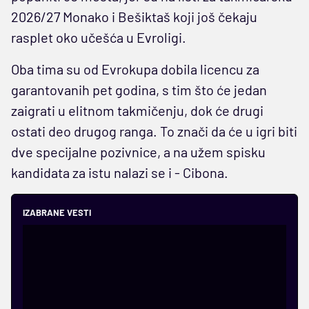
2026/27 Monako i Bešiktaš koji još čekaju
rasplet oko učešća u Evroligi.
Oba tima su od Evrokupa dobila licencu za
garantovanih pet godina, s tim što će jedan
zaigrati u elitnom takmičenju, dok će drugi
ostati deo drugog ranga. To znači da će u igri biti
dve specijalne pozivnice, a na užem spisku
kandidata za istu nalazi se i - Cibona.
IZABRANE VESTI