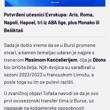
Potvrđeni učesnici Evrokupa: Aris, Roma,
Napoli, Hapoel, tri iz ABA lige, plus Monako ili
Bešiktaš
Sada je došlo vreme da se u Bursi promene
stvari, a kamen temeljac udaren je najpre s
trenerom
Masimom Kanćelierijem
, čija je
Džons
bio izričita želja. Njih dvojica su sarađivali u
sezoni 2022/2023 u francuskom Limožu, a
posle toga su im se putevi razišli.
U zvaničnoj objavi Tofaša navodi se da je ovo
prvi ovosezonski transfer tima iz Burse, uz
naglasak na košgeterske sposobnosti