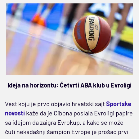
Ideja na horizontu: Četvrti ABA klub u Evroligi
Vest koju je prvo objavio hrvatski sajt
Sportske
novosti
kaže da je Cibona poslala Evroligi papire
sa idejom da zaigra Evrokup, a kako se može
čuti nekadašnji šampion Evrope je prošao prvi