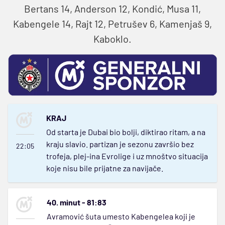
Bertans 14, Anderson 12, Kondić, Musa 11,
Kabengele 14, Rajt 12, Petrušev 6, Kamenjaš 9,
Kaboklo.
KRAJ
Od starta je Dubai bio bolji, diktirao ritam, a na
kraju slavio. partizan je sezonu završio bez
22:05
trofeja, plej-ina Evrolige i uz mnoštvo situacija
koje nisu bile prijatne za navijače.
40. minut - 81:83
Avramović šuta umesto Kabengelea koji je