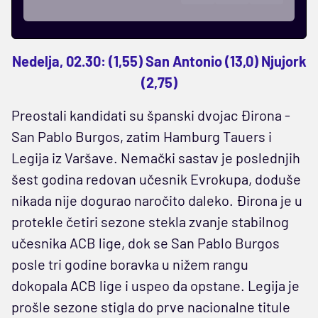
Nedelja, 02.30: (1,55) San Antonio (13,0) Njujork
(2,75)
Preostali kandidati su španski dvojac Đirona -
San Pablo Burgos, zatim Hamburg Tauers i
Legija iz Varšave. Nemački sastav je poslednjih
šest godina redovan učesnik Evrokupa, doduše
nikada nije dogurao naročito daleko. Đirona je u
protekle četiri sezone stekla zvanje stabilnog
učesnika ACB lige, dok se San Pablo Burgos
posle tri godine boravka u nižem rangu
dokopala ACB lige i uspeo da opstane. Legija je
prošle sezone stigla do prve nacionalne titule