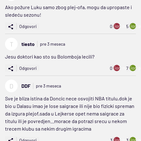
Ako požure Luku samo zbog plej-ofa, mogu da upropaste i
sledeću sezonu!
ion:minus
ion:p
Odgovori
0
5
T
tiesto
pre 3 meseca
Jesu doktori kao sto su Bolomboja lecili?
ion:minus
ion:p
Odgovori
0
7
D
DDF
pre 3 meseca
Sve je bliza istina da Doncic nece osvojiti NBA titulu,dok je
bio u Dalasu imao je lose saigrace ili nije bio fizicki spreman
da izgura plejof,sada u Lejkerse opet nema saigrace za
titulu ili je povredjen...morace da potrazi srecu u nekom
trecem klubu sa nekim drugim igracima
ion:minus
ion:p
Odgovori
3
3