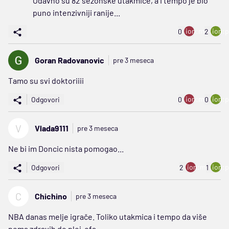
Odavno su 82 sezonske utakmice, a i tempo je bio
puno intenzivniji ranije...
ion:minus
ion:p
0
2
Goran Radovanovic
pre 3 meseca
Tamo su svi doktoriiii
ion:minus
ion:p
Odgovori
0
0
V
Vlada9111
pre 3 meseca
Ne bi im Doncic nista pomogao...
ion:minus
ion:p
Odgovori
2
1
C
Chichino
pre 3 meseca
NBA danas melje igrače. Toliko utakmica i tempo da više
nema zdravih do plej-ofa