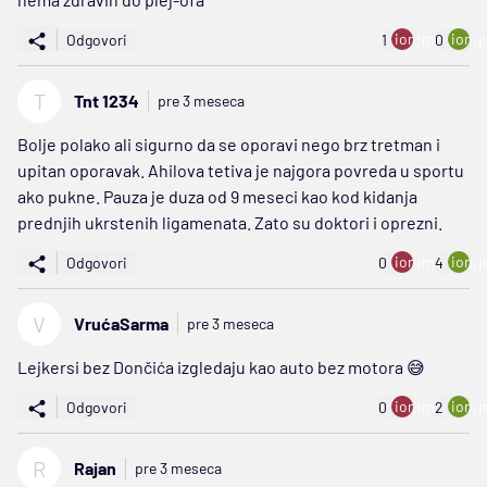
ion:minus
ion:p
Odgovori
1
0
T
Tnt 1234
pre 3 meseca
Bolje polako ali sigurno da se oporavi nego brz tretman i
upitan oporavak. Ahilova tetiva je najgora povreda u sportu
ako pukne. Pauza je duza od 9 meseci kao kod kidanja
prednjih ukrstenih ligamenata. Zato su doktori i oprezni.
ion:minus
ion:p
Odgovori
0
4
V
VrućaSarma
pre 3 meseca
Lejkersi bez Dončića izgledaju kao auto bez motora 😅
ion:minus
ion:p
Odgovori
0
2
R
Rajan
pre 3 meseca