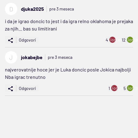
D
djuka2025
pre 3 meseca
i da je igrao doncic to jest i da igra relno oklahoma je prejaka
za njih... bas su limitirani
ion:minus
ion:p
Odgovori
4
12
J
jokabejbe
pre 3 meseca
najverovatnije hoce jer je Luka doncic posle Jokica najbolji
Nba igrac trenutno
ion:minus
ion:p
Odgovori
1
5