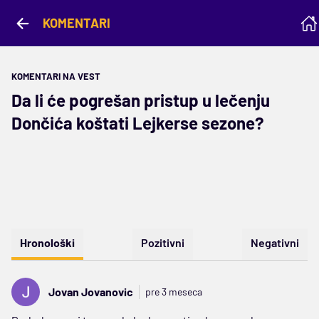
KOMENTARI
KOMENTARI NA VEST
Da li će pogrešan pristup u lečenju
Dončića koštati Lejkerse sezone?
Hronološki
Pozitivni
Negativni
Jovan Jovanovic
pre 3 meseca