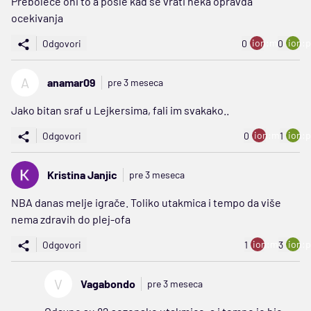
Prebolece oni to a posle kad se vrati neka opravda
ocekivanja
ion:minus
ion:p
Odgovori
0
0
A
anamar09
pre 3 meseca
Jako bitan sraf u Lejkersima, fali im svakako..
ion:minus
ion:p
Odgovori
0
1
Kristina Janjic
pre 3 meseca
NBA danas melje igrače. Toliko utakmica i tempo da više
nema zdravih do plej-ofa
ion:minus
ion:p
Odgovori
1
3
V
Vagabondo
pre 3 meseca