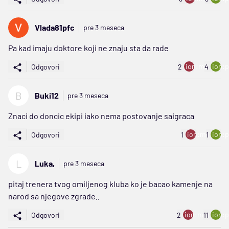
Vlada81pfc
pre 3 meseca
Pa kad imaju doktore koji ne znaju sta da rade
ion:minus
ion:p
Odgovori
2
4
B
Buki12
pre 3 meseca
Znaci do doncic ekipi iako nema postovanje saigraca
ion:minus
ion:p
Odgovori
1
1
L
Luka,
pre 3 meseca
pitaj trenera tvog omiljenog kluba ko je bacao kamenje na
narod sa njegove zgrade..
ion:minus
ion:p
Odgovori
2
11