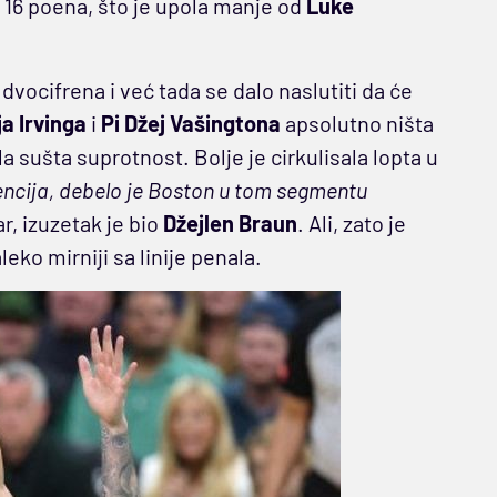
 16 poena, što je upola manje od
Luke
 dvocifrena i već tada se dalo naslutiti da će
ja Irvinga
i
Pi Džej Vašingtona
apsolutno ništa
a sušta suprotnost. Bolje je cirkulisala lopta u
tencija, debelo je Boston u tom segmentu
, izuzetak je bio
Džejlen Braun
. Ali, zato je
ko mirniji sa linije penala.