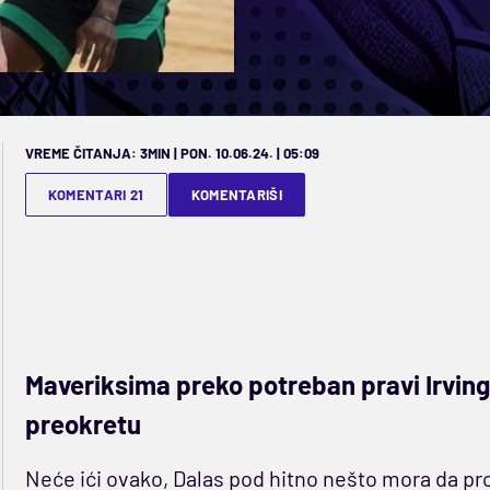
VREME ČITANJA: 3MIN | PON. 10.06.24. | 05:09
KOMENTARI 21
KOMENTARIŠI
Maveriksima preko potreban pravi Irving 
preokretu
Neće ići ovako, Dalas pod hitno nešto mora da pro