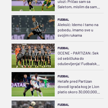
ulozi: Pričao sam sa
Saletom, mislim da sam
opravdao tu poziciju
FUDBAL
Aleksić: Idemo i tamo na
pobedu, imamo sve u
svojim rukama
FUDBAL
OCENE – PARTIZAN: Sek
od sebičluka do
oduševljenja! Fudbalski
švrća Kostić
FUDBAL
Hetafe pred Partizan
dovodi igrača kog je Lion
platio skoro 30.000.000
evra
FUDBAL