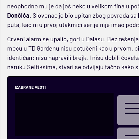
neophodno mu je da još neko u velikom finalu po
Dončića
. Slovenac je bio upitan zbog povreda sa k
puta, kao ni u prvoj utakmici serije nije imao pod
Crveni alarm se upalio, gori u Dalasu. Bez rešen
meču u TD Gardenu nisu potučeni kao u prvom, bili 
identičan: nisu napravili brejk. I nisu dobili čovek
naruku Seltiksima, stvari se odvijaju tačno kako su 
IZABRANE VESTI