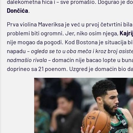
dalekometna hica i – sve promašio. Dogurao je do
Dončića
.
Prva violina Maveriksa je već u prvoj četvrtini bila
problemi biti ogromni. Jer, niko osim njega,
Kajri
nije mogao da pogodi. Kod Bostona je situacija bil
napadu
– ogleda se to u oba meča i kroz broj asis
nadmašio rivala –
domaćin nije bacao lopte u bunar
doprineo sa 21 poenom. Uzgred je domaćin bio dale