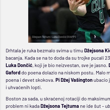
Džejson Tejtum i Luka Dončić (©AFP)
Drhtala je ruka bezmalo svima u timu
Džejsona Ki
bacanja. Kada se na to doda da su trojke pucali 23 
Luka Dončić
, koji je bio neizvestan, sve je jasno.
Gaford
do poena dolazio na niskom postu. Malo mu 
poena i devet skokova.
Pi Džej Vašington
ubacio j
i uhvaćenih lopti.
Boston za sada, u skraćenoj rotaciji do maksimum
problem ni kada
Džejsona Tejtuma
ne ide šut
– u