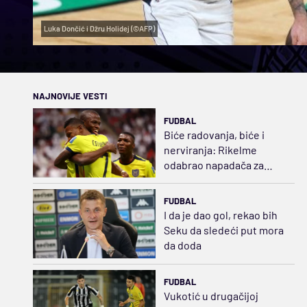
Luka Dončić i Džru Holidej (©AFP)
NAJNOVIJE VESTI
FUDBAL
Biće radovanja, biće i
nerviranja: Rikelme
odabrao napadača za
Boku i razbuktao požar
strasti
FUDBAL
I da je dao gol, rekao bih
Seku da sledeći put mora
da doda
FUDBAL
Vukotić u drugačijoj