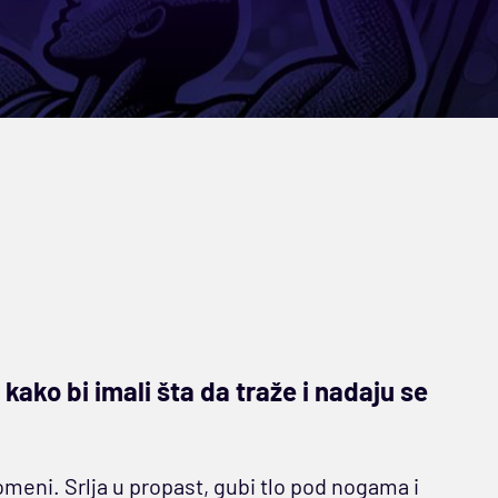
kako bi imali šta da traže i nadaju se
meni. Srlja u propast, gubi tlo pod nogama i