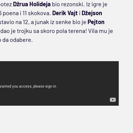
 potez
Džrua Holideja
bio rezonski. Iz igre je
6 poena i 11 skokova.
Derik Vajt
i
Džejson
tavio na 12, a junak iz senke bio je
Pejton
dao je trojku sa skoro pola terena! Vila mu je
ao da odabere.