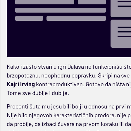
Kako i zašto stvari u igri Dalasa ne funkcionišu št
brzopoteznu, neophodnu popravku. Škripi na sve s
Kajri Irving
kontraproduktivan. Gotovo da ništa ni
Tome sve dublje i dublje.
Procenti šuta mu jesu bili bolji u odnosu na prvi m
Nije bilo njegovoh karakterističnih prodora, nije
da probije, da izbaci čuvara na prvom koraku ili da