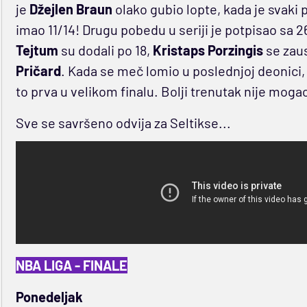
je
Džejlen Braun
olako gubio lopte, kada je svaki
imao 11/14! Drugu pobedu u seriji je potpisao sa 2
Tejtum
su dodali po 18,
Kristaps Porzingis
se zaus
Pričard
. Kada se meč lomio u poslednjoj deonici, 
to prva u velikom finalu. Bolji trenutak nije mog
Sve se savršeno odvija za Seltikse...
NBA LIGA - FINALE
Ponedeljak