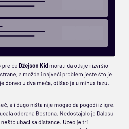
o pre će
Džejson Kid
morati da otkije i izvršio
trane, a možda i najveći problem jeste što je
je doneo u dva meča, otišao je u minus fazu.
eč, ali dugo ništa nije mogao da pogodi iz igre.
 pucala odbrana Bostona. Nedostajalo je Dalasu
 nešto ubaci sa distance. Uzeo je tri