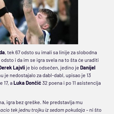
da
, tek 67 odsto su imali sa linije za slobodna
odsto i da im se igra svela na to šta će uraditi
Derek Lajvli
je bio odsečen, jedino je
Danijel
je nedostajalo za dabl-dabl, upisao je 13
e 17, a
Luka Dončić
32 poena i po 11 asistencija
a, igra bez greške. Ne predstavlja mu
bacio tek jednu trojku iz sedam pokušaja –
ni što