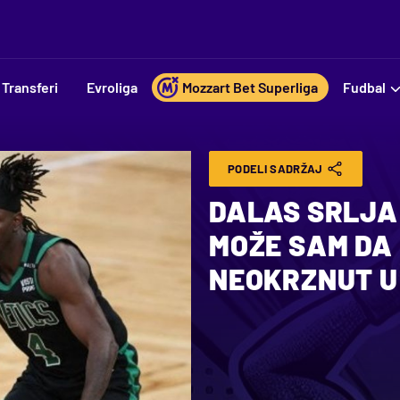
Transferi
Evroliga
Mozzart Bet Superliga
Fudbal
PODELI SADRŽAJ
DALAS SRLJA 
MOŽE SAM DA
NEOKRZNUT U