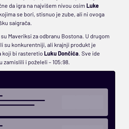
čne da igra na najvišem nivou osim
Luke
ojima se bori, stisnuo je zube, ali ni ovoga
ršku saigrača.
ja su Maveriksi za odbranu Bostona. U drugom
su konkurentniji, ali krajnji produkt je
a koji bi rasteretio
Luku Dončića
. Sve ide
zamislili i poželeli – 105:98.