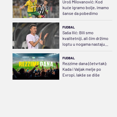
Uroš Milovanović: Kod
kuće igramo bolje, imamo
šanse da pobedimo
FUDBAL
Saša Ilić: Bili smo
kvalitetniji, ali čim držimo
loptu u nogama nastaju
problemi
FUDBAL
Rezzime dana (četvrtak):
Kada i Valjak melje po
Evropi, lakše se diše